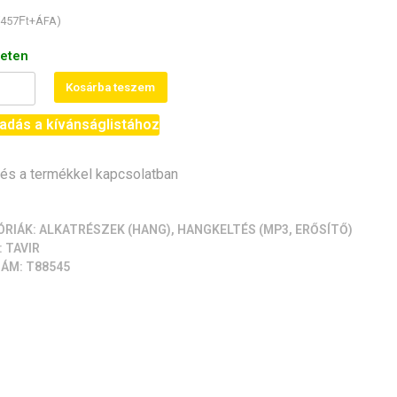
Ft
457
+ÁFA)
leten
Kosárba teszem
óró
/3525,
adás a kívánságlistához
s a termékkel kapcsolatban
iség
ÓRIÁK:
ALKATRÉSZEK (HANG)
,
HANGKELTÉS (MP3, ERŐSÍTŐ)
:
TAVIR
ZÁM:
T88545