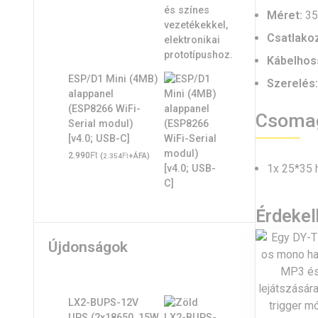
Méret:
35
Csatlako
Kábelhos
ESP/D1 Mini (4MB)
Szerelés:
alappanel
(ESP8266 WiFi-
Csoma
Serial modul)
[v4.0; USB-C]
Ft
2.990
(
Ft
+ÁFA)
2.354
1x 25*35
Érdeke
Újdonságok
LX2-BUPS-12V
UPS (2x18650, 15W,