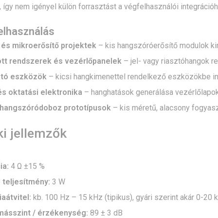
, így nem igényel külön forrasztást a végfelhasználói integráció
felhasználás
 és mikroerősítő projektek
– kis hangszóróerősítő modulok ki
tt rendszerek és vezérlőpanelek
– jel- vagy riasztóhangok r
tó eszközök
– kicsi hangkimenettel rendelkező eszközökbe in
s oktatási elektronika
– hanghatások generálása vezérlőlapok
hangszóródoboz prototípusok
– kis méretű, alacsony fogyas
i jellemzők
ia:
4 Ω ±15 %
teljesítmény:
3 W
aátvitel:
kb. 100 Hz – 15 kHz (tipikus), gyári szerint akár 0-20 
ásszint / érzékenység:
89 ± 3 dB