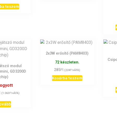
ba teszem
2x3W erősítő (PAM8403)
Csip
72 készleten.
átszó modul
Ft
285
Ft
(
224
+ÁFA)
 mini, GD3200D
chip)
Kosárba teszem
fogyott
t
Ft
(
1.063
+ÁFA)
ovább