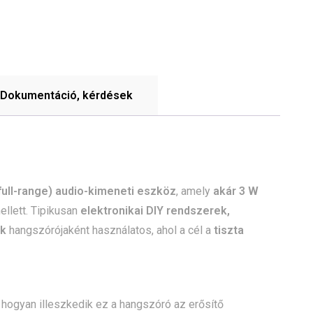
Dokumentáció, kérdések
(full-range) audio-kimeneti eszköz
, amely
akár 3 W
llett. Tipikusan
elektronikai DIY rendszerek,
ek
hangszórójaként használatos, ahol a cél a
tiszta
, hogyan illeszkedik ez a hangszóró az erősítő