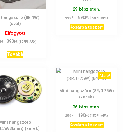
29 készleten.
Ft
Original
Current
Ft
890
Ft
 hangszóró (8R 1W)
990
(
701
+ÁFA)
price
price
(ovál)
Kosárba teszem
was:
is:
Elfogyott
990Ft.
890Ft.
Ft
Original
Current
Ft
390
Ft
0
(
307
+ÁFA)
price
price
was:
is:
Tovább
550Ft.
390Ft.
Akció!
Mini hangszóró (8R/0.25W)
(kerek)
26 készleten.
Ft
Original
Current
Ft
190
Ft
250
(
150
+ÁFA)
price
price
Mini hangszóró
Kosárba teszem
was:
is:
0.5W/36mm) (kerek)