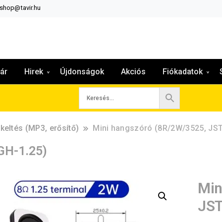
:shop@tavir.hu
ár
Hirek
Újdonságok
Akciós
Fiókadatok
keltés (MP3, erősítő)
Mini hangszóró (8R/2W/3525, JST
GH-1.25)
Min
JST