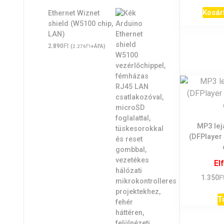
Kosár
Ethernet Wiznet
shield (W5100 chip,
LAN)
Ft
2.890
(
Ft
+ÁFA)
2.276
MP3 lej
(DFPlayer
El
F
1.350
T