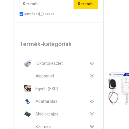
Keresés
Termékek
Cikkek
Termék-kategóriák
!Oktatókészlet
Alappanel
Egyéb (ESP)
Adattárolás
Shield/pajzs
Szenzor