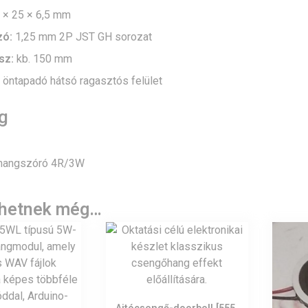
 × 25 × 6,5 mm
zó:
1,25 mm 2P JST GH sorozat
sz:
kb. 150 mm
öntapadó hátsó ragasztós felület
g
 hangszóró 4R/3W
lhetnek még…