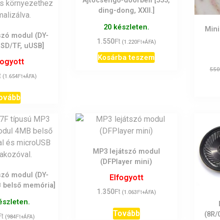
Ajtócsengő-doorbell [555,
ding-dong, XXII.]
20 készleten.
Mini
szó modul (DY-
Ft
1.550
Ft
(
1.220
+ÁFA)
SD/TF, uUSB]
Kosárba teszem
fogyott
55
t
Ft
(
1.654
+ÁFA)
ovább
MP3 lejátszó modul
(DFPlayer mini)
szó modul (DY-
Elfogyott
 belső memória]
Ft
1.350
Ft
(
1.063
+ÁFA)
észleten.
Tovább
(8R/
Ft
Ft
(
984
+ÁFA)