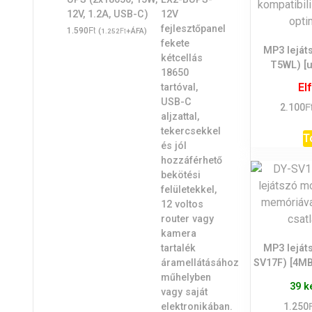
12V, 1.2A, USB-C)
Ft
1.590
(
Ft
+ÁFA)
1.252
MP3 leját
T5WL) [u
El
F
2.100
T
MP3 leját
SV17F) [4MB
39 k
1.250