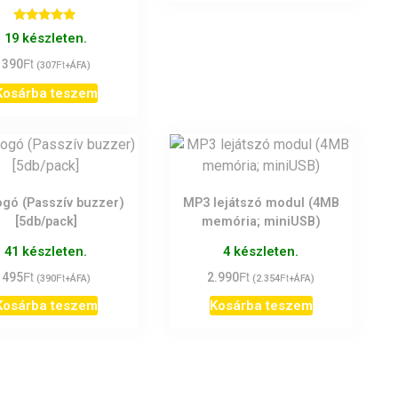
250Ft.
190Ft.
Értékelés:
19 készleten.
5.00
/ 5
Ft
390
Ft
(
307
+ÁFA)
Kosárba teszem
ogó (Passzív buzzer)
MP3 lejátszó modul (4MB
[5db/pack]
memória; miniUSB)
41 készleten.
4 készleten.
Ft
Ft
495
Ft
2.990
Ft
(
390
+ÁFA)
(
2.354
+ÁFA)
Kosárba teszem
Kosárba teszem