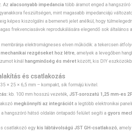
z. Az
alacsonyabb impedancia
több áramot enged a hangszóró 
ugyanakkora feszültségen, mint magasabb impedanciájú változat
ig képes kiszolgálni a bemeneti jelet anélkül, hogy túlmelegedn
agas frekvenciasávok reprodukálására elegendő sok általános 
 membránja elektromágneses elven működik: a tekercsen átfoly
y
mechanikai rezgéseket hoz létre
, amelyek a levegőben hang
zumot kínál
hangminőség és méret
között, kis DIY eszközökbe
ialakítás és csatlakozás
35 × 25 × 6,5 mm – kompakt, sík formájú kivitel.
zás:
kb. 100 mm hosszú vezeték,
JST-sorozatú 1,25 mm-es 2P
tlakozó
megkönnyíti az integrációt
a legtöbb elektronikai pane
a hangszóró hátsó oldalán öntapadó felület segíti a
gyors mech
s csatlakozó egy
kis lábtávolságú JST GH-csatlakozó
, amely