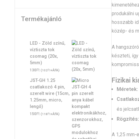
kimenetéhe
produkálni 
Termékajánló
hosszabb ide
közép- és m
LED - Zöld színű,
A hangszóró
víztiszta tok
készteti, íg
csomag (20x,
5mm)
kompromiss
Ft
130
(
Ft
+ÁFA)
102
Fizikai k
JST-GH 1.25
csatlakozó 4 pin,
Méretek:
szerelt wire (15cm,
Csatlako
1.25mm, micro,
lengő)
és jelcsa
Ft
150
(
Ft
+ÁFA)
118
Rögzítés:
A 1,25 mm-e