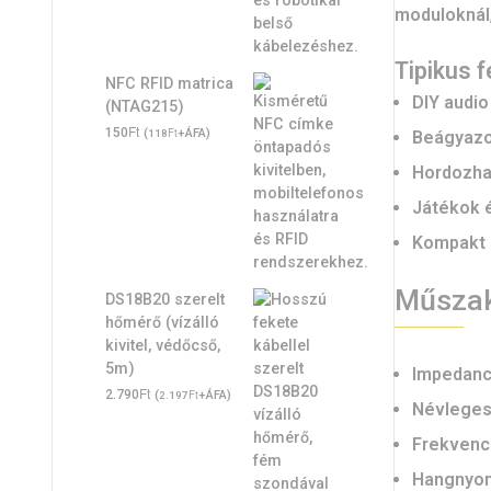
moduloknál
Tipikus 
NFC RFID matrica
DIY audio
(NTAG215)
Ft
150
(
Ft
+ÁFA)
Beágyazo
118
Hordozha
Játékok é
Kompakt 
Műszak
DS18B20 szerelt
hőmérő (vízálló
kivitel, védőcső,
5m)
Impedanc
Ft
2.790
(
Ft
+ÁFA)
2.197
Névleges 
Frekvenci
Hangnyom