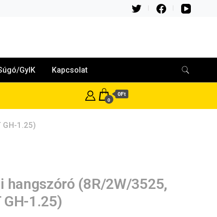
Súgó/GyIK
Kapcsolat
0Ft
0
 GH-1.25)
i hangszóró (8R/2W/3525,
 GH-1.25)