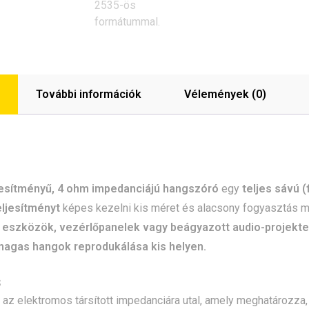
További információk
Vélemények (0)
ljesítményű, 4 ohm impedanciájú hangszóró
egy
teljes sávú 
ljesítményt
képes kezelni kis méret és alacsony fogyasztás me
 eszközök, vezérlőpanelek vagy beágyazott audio-projekt
magas hangok reprodukálása kis helyen.
s
s az elektromos társított impedanciára utal, amely meghatározza