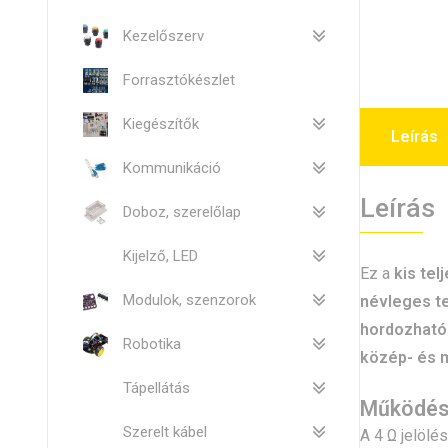
Kezelőszerv
Forrasztókészlet
Kiegészítők
Leírás
Kommunikáció
Leírás
Doboz, szerelőlap
Kijelző, LED
Ez a
kis te
Modulok, szenzorok
névleges te
hordozható
Robotika
közép- és 
Tápellátás
Működé
Szerelt kábel
A 4 Ω jelölé