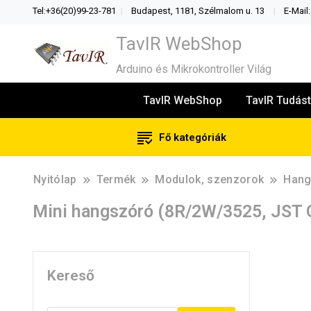
Tel:+36(20)99-23-781
Budapest, 1181, Szélmalom u. 13
E-Mail
TavIR WebShop
Arduino és Mikrokontroller Világ
TavIR WebShop
TavIR Tudást
Fő kategóriák
Nyitólap
Termék
Modulok, szenzorok
Hang
Mini hangszóró (8R/2W/3525, JST 
Kereső