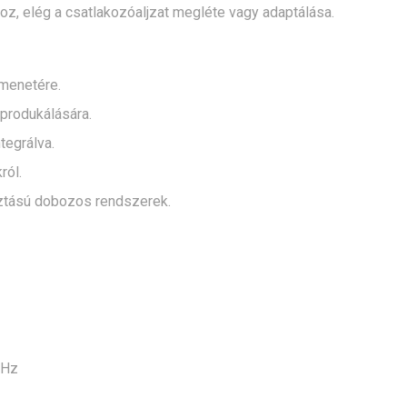
hoz, elég a csatlakozóaljzat megléte vagy adaptálása.
menetére.
eprodukálására.
tegrálva.
ról.
ztású dobozos rendszerek.
kHz