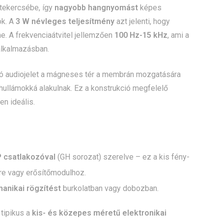
tekercsébe, így
nagyobb hangnyomást
képes
ok. A
3 W névleges teljesítmény
azt jelenti, hogy
e. A frekvenciaátvitel jellemzően
100 Hz-15 kHz
, ami a
alkalmazásban.
ó audiojelet a mágneses tér a membrán mozgatására
hullámokká alakulnak. Ez a konstrukció megfelelő
n ideális.
 csatlakozóval
(GH sorozat) szerelve – ez a kis fény-
lre vagy erősítőmodulhoz.
anikai rögzítést
burkolatban vagy dobozban.
 tipikus a
kis- és közepes méretű elektronikai