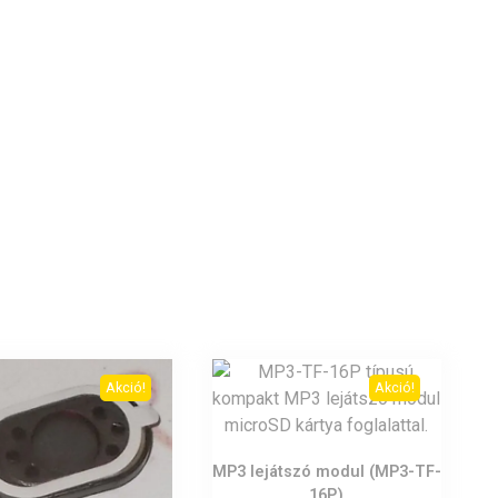
Akció!
Akció!
MP3 lejátszó modul (MP3-TF-
16P)