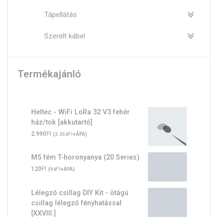
Tápellátás
Szerelt kábel
Termékajánló
Heltec - WiFi LoRa 32 V3 fehér
ház/tok [akkutartó]
Ft
2.990
(
Ft
+ÁFA)
2.354
M5 fém T-horonyanya (20 Series)
Ft
120
(
Ft
+ÁFA)
94
Lélegző csillag DIY Kit - ötágú
csillag lélegző fényhatással
[XXVIII.]