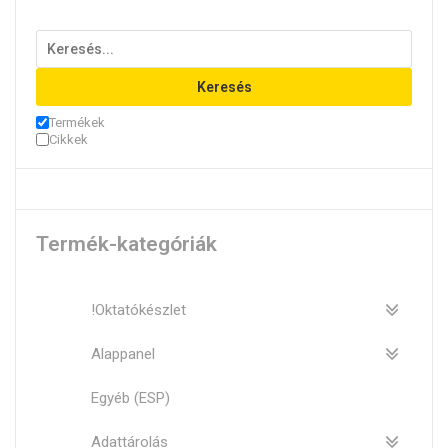
változatok
a
termékoldalon
Keresés
választhatók
ki
Termékek
Cikkek
Termék-kategóriák
!Oktatókészlet
Alappanel
Egyéb (ESP)
Adattárolás