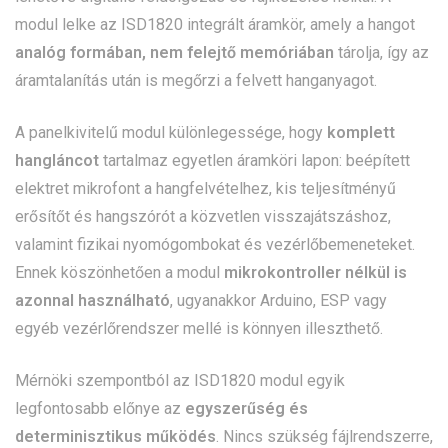
modul lelke az ISD1820 integrált áramkör, amely a hangot
analóg formában, nem felejtő memóriában
tárolja, így az
áramtalanítás után is megőrzi a felvett hanganyagot.
A panelkivitelű modul különlegessége, hogy
komplett
hangláncot
tartalmaz egyetlen áramköri lapon: beépített
elektret mikrofont a hangfelvételhez, kis teljesítményű
erősítőt és hangszórót a közvetlen visszajátszáshoz,
valamint fizikai nyomógombokat és vezérlőbemeneteket.
Ennek köszönhetően a modul
mikrokontroller nélkül is
azonnal használható
, ugyanakkor Arduino, ESP vagy
egyéb vezérlőrendszer mellé is könnyen illeszthető.
Mérnöki szempontból az ISD1820 modul egyik
legfontosabb előnye az
egyszerűség és
determinisztikus működés
. Nincs szükség fájlrendszerre,