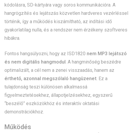
kódolásra, SD-kártyára vagy soros kommunikációra. A
hangrögzítés és lejátszás közvetlen hardveres vezérléssel
történik, így a működés kiszámítható, az indítási idő
gyakorlatilag nulla, és a rendszer nem érzékeny szoftveres
hibákra.
Fontos hangsúlyozni, hogy az ISD1820
nem MP3 lejátszó
és nem digitális hangmodul
. A hangminőség beszédre
optimalizált, a cél nem a zenei visszaadás, hanem az
érthető, azonnal megszólaló hangüzenet
. Ez a
tulajdonság teszi különösen alkalmassá
figyelmeztetésekhez, állapotjelzésekhez, egyszerű
“beszélő” eszközökhöz és interaktív oktatási
demonstrációkhoz.
Működés