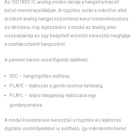
Az ISD1820 IC analóg módon tárolja a hanginformációt
belső memóriacellákban. A rögzítés során a mikrofon által
érzékelt analóg hangjel közvetlenül kerül mintavételezésre
és tárolásra, míg lejátszáskor a modul az analóg jelet
visszaalakítja és egy beépített erősítőn keresztül meghajtja
a csatlakoztatott hangszórót.
A panelen három vezérlőgomb található:
REC – hangrögzítés indítása,
PLAYE – lejátszás a gomb nyomva tartásáig,
PLAYL – teljes hanganyag lejátszása egy
gombnyomásra.
A modul kivezetésein keresztül a rögzítés és lejátszás
digitális vezérlőjelekkel is indítható, így mikrokontrollerrel