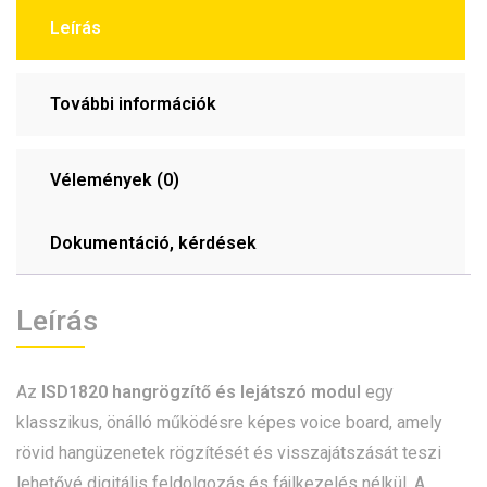
Leírás
További információk
Vélemények (0)
Dokumentáció, kérdések
Leírás
Az
ISD1820 hangrögzítő és lejátszó modul
egy
klasszikus, önálló működésre képes voice board, amely
rövid hangüzenetek rögzítését és visszajátszását teszi
lehetővé digitális feldolgozás és fájlkezelés nélkül. A