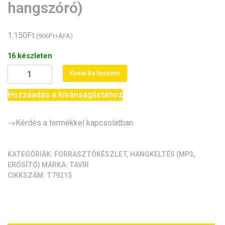
hangszóró)
Ft
1.150
Ft
(
906
+ÁFA)
16 készleten
Gyakorlópanel
Kosárba teszem
XXXV.
(ISD1820,
Hozzáadás a kívánságlistához
hangszóró)
mennyiség
→Kérdés a termékkel kapcsolatban
KATEGÓRIÁK:
FORRASZTÓKÉSZLET
,
HANGKELTÉS (MP3,
ERŐSÍTŐ)
MÁRKA:
TAVIR
CIKKSZÁM:
T79215