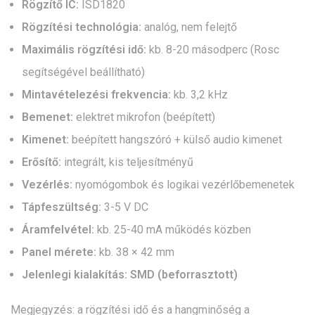
Rögzítő IC:
ISD1820
Rögzítési technológia:
analóg, nem felejtő
Maximális rögzítési idő:
kb. 8-20 másodperc (Rosc
segítségével beállítható)
Mintavételezési frekvencia:
kb. 3,2 kHz
Bemenet:
elektret mikrofon (beépített)
Kimenet:
beépített hangszóró + külső audio kimenet
Erősítő:
integrált, kis teljesítményű
Vezérlés:
nyomógombok és logikai vezérlőbemenetek
Tápfeszültség:
3-5 V DC
Áramfelvétel:
kb. 25-40 mA működés közben
Panel mérete:
kb. 38 × 42 mm
Jelenlegi kialakítás:
SMD (beforrasztott)
Megjegyzés: a rögzítési idő és a hangminőség a