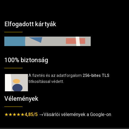
Elfogadott kártyák
100% biztonság
A fizetés és az adatforgalom
256-bites TLS
titkosítással védett.
Vélemények
★★★★★
4,85/5
→Vásárlói vélemények a Google-on