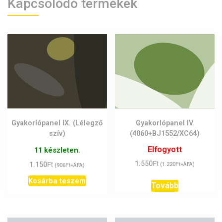
Kapcsolódó termékek
Gyakorlópanel IX. (Lélegző
Gyakorlópanel IV.
szív)
(4060+BJ1552/XC64)
Elfogyott
11 készleten.
Ft
Ft
1.550
Ft
1.150
Ft
(
1.220
+ÁFA)
(
906
+ÁFA)
Kosárba teszem
Tovább