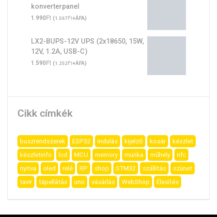
konverterpanel
Ft
1.990
(
Ft
+ÁFA)
1.567
LX2-BUPS-12V UPS (2x18650, 15W,
12V, 1.2A, USB-C)
Ft
1.590
(
Ft
+ÁFA)
1.252
Cikk címkék
buszrendszerek
ESP32
indulás
kijelző
kosár
készlet
készletinfo
lcd
MCU
memory
munka
műhely
nfc
nyitva
oled
relé
RP
shop
STM32
szállítás
szünet
tavir
tápellátás
uno
vásárlás
WebShop
Élesítés