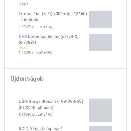
Ft
990
Li-ion akku (3.7V, 3000mAh, 18650)
- Liitokala
Ft
1.990
(
Ft
+ÁFA)
1.567
GPS kerámiaantenna (uFL/IPX,
25x25x8)
Ft
Értékelés:
1.400
(
Ft
+ÁFA)
1.102
5.00
/ 5
Újdonságok
USB-Soros illesztő (1V8/3V3/5V)
[FT232RL chipset]
Ft
3.990
(
Ft
+ÁFA)
3.142
SOIC-8 teszt csipesz /