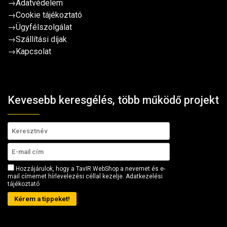
→
Adatvédelem
→
Cookie tájékoztató
→
Ügyfélszolgálat
→
Szállítási díjak
→
Kapcsolat
Kevesebb keresgélés, több működő projekt
Hozzájárulok, hogy a TavIR WebShop a nevemet és e-
mail címemet hírlevelezési céllal kezelje.
Adatkezelési
tájékoztató
Kérem a tippeket!