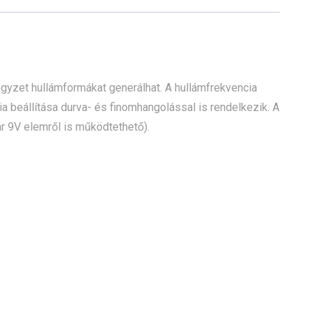
yzet hullámformákat generálhat. A hullámfrekvencia
 beállítása durva- és finomhangolással is rendelkezik. A
r 9V elemről is működtethető).