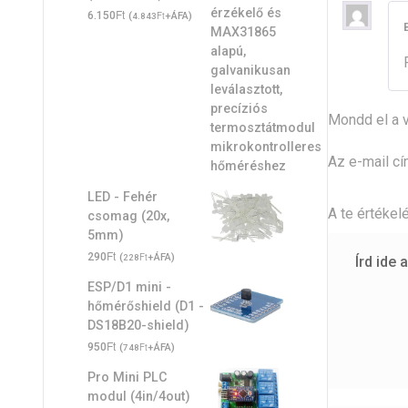
Ft
6.150
(
Ft
+ÁFA)
4.843
Mondd el a 
Az e-mail c
LED - Fehér
A te értékel
csomag (20x,
5mm)
Ft
290
(
Ft
+ÁFA)
228
ESP/D1 mini -
hőmérőshield (D1 -
DS18B20-shield)
Ft
950
(
Ft
+ÁFA)
748
Pro Mini PLC
modul (4in/4out)