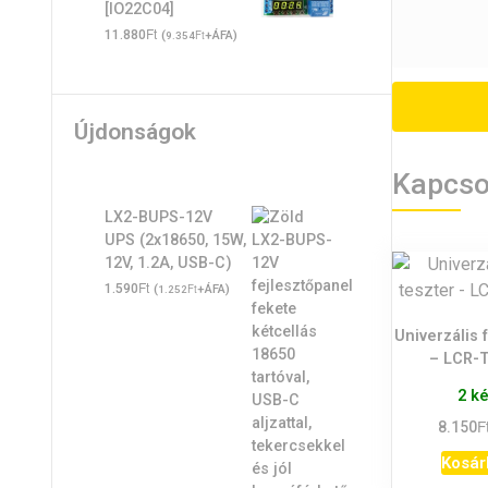
[IO22C04]
Ft
11.880
(
Ft
+ÁFA)
9.354
Újdonságok
Kapcso
LX2-BUPS-12V
UPS (2x18650, 15W,
12V, 1.2A, USB-C)
Ft
1.590
(
Ft
+ÁFA)
1.252
Univerzális 
– LCR-T
2 k
F
8.150
Kosár