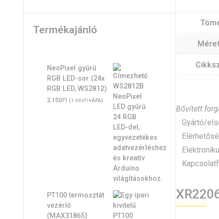
Töm
Termékajánló
Mére
Cikks
NeoPixel gyűrű
RGB LED-sor (24x
RGB LED, WS2812)
Ft
2.150
(
Ft
+ÁFA)
1.693
Bővített for
Gyártó/első
Elérhetőség
Elektronikus
Kapcsolatfe
XR2206
PT100 termosztát
vezérlő
(MAX31865)