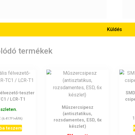
lódó termékek
félvezető-teszter
SMD-
C1 / LCR-T1
csip
Műszercsipesz
észleten.
(antisztatikus,
t
Ft
1
(
6.417
+ÁFA)
rozsdamentes, ESD, 6x
készlet)
ba teszem