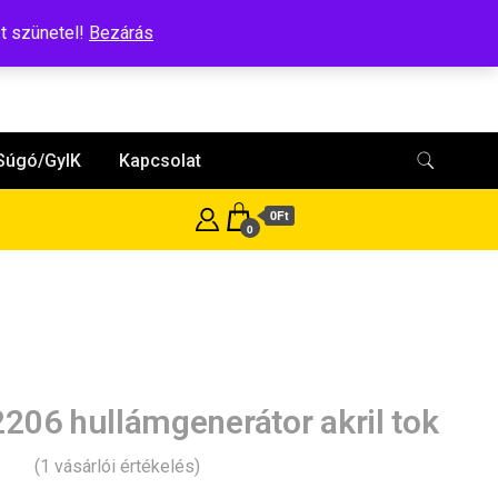
t szünetel!
Bezárás
Súgó/GyIK
Kapcsolat
0Ft
0
206 hullámgenerátor akril tok
(
1
vásárlói értékelés)
s