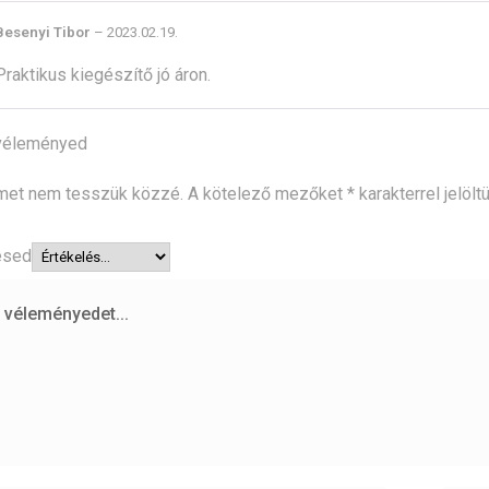
Besenyi Tibor
–
2023.02.19.
Praktikus kiegészítő jó áron.
véleményed
ímet nem tesszük közzé.
A kötelező mezőket
*
karakterrel jelölt
ésed