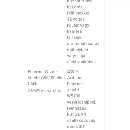
Ethernet Wiznet
shield (W5100 chip,
LAN)
Ft
2.890
(
Ft
+ÁFA)
2.276