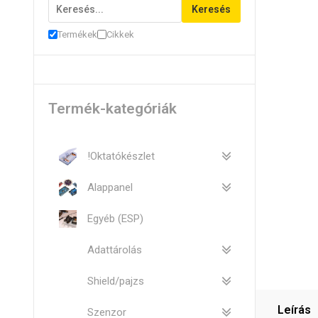
Keresés
Termékek
Cikkek
Termék-kategóriák
!Oktatókészlet
Alappanel
Egyéb (ESP)
Adattárolás
Shield/pajzs
Leírás
Szenzor