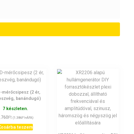
mérőcsipesz (2 ér,
eszvég, banándugó)
7 készleten.
Ft
.760
Ft
(
1.386
+ÁFA)
Kosárba teszem