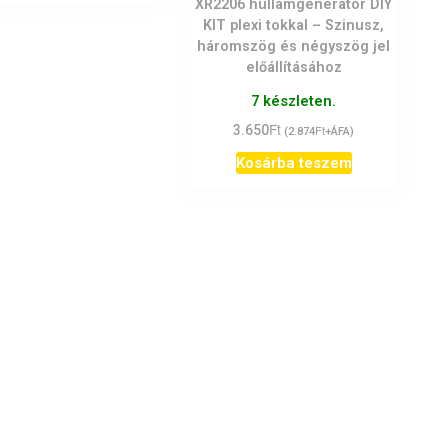
XR2206 hullámgenerátor DIY
KIT plexi tokkal – Szinusz,
háromszög és négyszög jel
előállításához
7 készleten.
Ft
3.650
Ft
(
2.874
+ÁFA)
Kosárba teszem