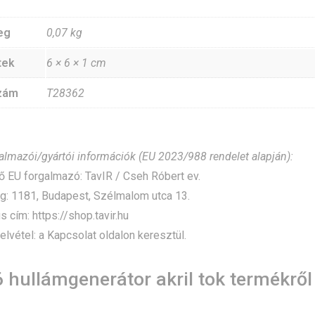
eg
0,07 kg
tek
6 × 6 × 1 cm
zám
T28362
galmazói/gyártói információk (EU 2023/988 rendelet alapján):
 EU forgalmazó: TavIR / Cseh Róbert ev.
: 1181, Budapest, Szélmalom utca 13.
 cím: https://shop.tavir.hu
lvétel:
a Kapcsolat oldalon keresztül
.
 hullámgenerátor akril tok
termékről 