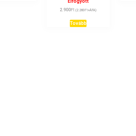
Elfogyott
Ft
2.900
Ft
(
2.283
+ÁFA)
Tovább