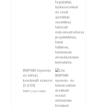
BMP580 (nyomás
és hőfok)
kombinált szenzor
[3.3/5V]
Ft
990
(
Ft
+ÁFA)
780