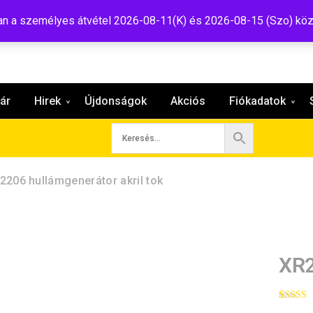
:shop@tavir.hu
 a személyes átvétel 2026-08-11(K) és 2026-08-15 (Szo) köz
ár
Hirek
Újdonságok
Akciós
Fiókadatok
2206 hullámgenerátor akril tok
XR2
Értékelé
1