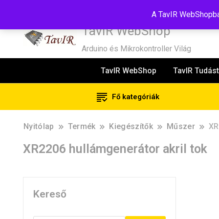
Tel:+36(20)99-23-781
Budapest, 1181, Szélmalom u. 13
E-Mail
A TavIR WebShopban
TavIR WebShop
Arduino és Mikrokontroller Világ
TavIR WebShop
TavIR Tudást
Fő kategóriák
Nyitólap
Termék
Kiegészítők
Műszer
XR
XR2206 hullámgenerátor akril tok
Kereső