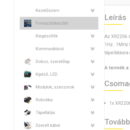
Kezelőszerv
Leírás
Forrasztókészlet
Kiegészítők
Az XR2206 á
1Hz…1MHz köz
Kommunikáció
tápellátásra
Doboz, szerelőlap
A termék a 
Kijelző, LED
Csoma
Modulok, szenzorok
Robotika
1x XR2206
Tápellátás
Tovább
Szerelt kábel