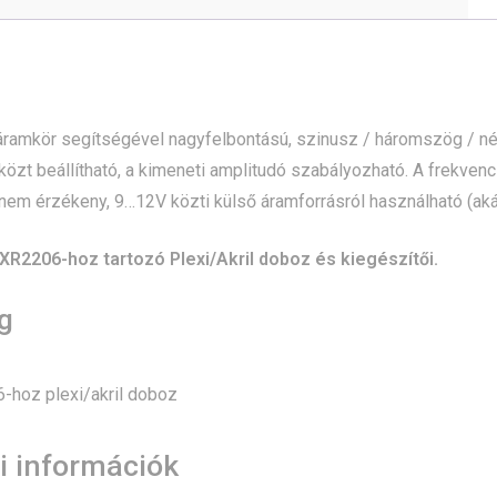
ramkör segítségével nagyfelbontású, szinusz / háromszög / nég
t beállítható, a kimeneti amplitudó szabályozható. A frekvencia
 nem érzékeny, 9…12V közti külső áramforrásról használható (aká
XR2206-hoz tartozó Plexi/Akril doboz és kiegészítői.
g
-hoz plexi/akril doboz
i információk