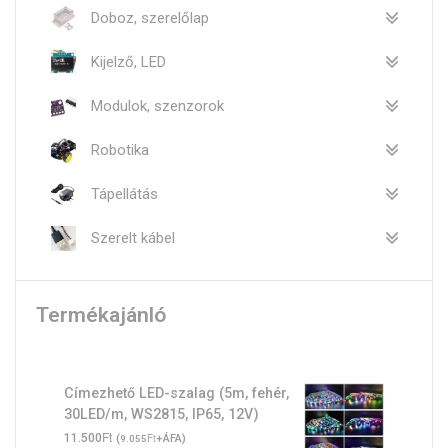
Doboz, szerelőlap
Kijelző, LED
Modulok, szenzorok
Robotika
Tápellátás
Szerelt kábel
Termékajánló
Címezhető LED-szalag (5m, fehér,
30LED/m, WS2815, IP65, 12V)
Ft
11.500
(
Ft
+ÁFA)
9.055