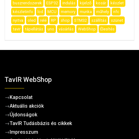
buszrendszerek
ESP32
indulás
kijelző
kosár
készlet
készletinfo
lcd
MCU
memory
munka
műhely
nfc
nyitva
oled
relé
RP
shop
STM32
szállítás
szünet
tavir
tápellátás
uno
vásárlás
WebShop
Élesítés
TavIR WebShop
→
Kapcsolat
→
Aktuális akciók
→
Újdonságok
→
TavIR Tudásbázis és cikkek
→
Impresszum