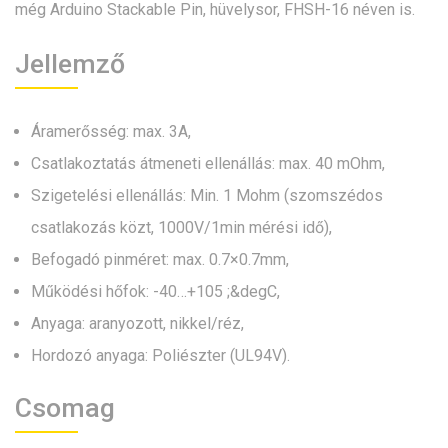
még Arduino Stackable Pin, hüvelysor, FHSH-16 néven is.
Jellemző
Áramerősség: max. 3A,
Csatlakoztatás átmeneti ellenállás: max. 40 mOhm,
Szigetelési ellenállás: Min. 1 Mohm (szomszédos
csatlakozás közt, 1000V/1min mérési idő),
Befogadó pinméret: max. 0.7×0.7mm,
Működési hőfok: -40…+105 ;&degC,
Anyaga: aranyozott, nikkel/réz,
Hordozó anyaga: Poliészter (UL94V).
Csomag