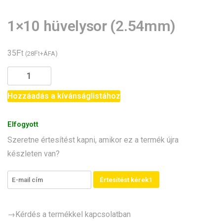
1×10 hüvelysor (2.54mm)
Ft
35
Ft
(
28
+ÁFA)
1x10
hüvelysor
(2.54mm)
Hozzáadás a kívánságlistához
mennyiség
Elfogyott
Szeretne értesítést kapni, amikor ez a termék újra
készleten van?
Értesítést kérek1
→Kérdés a termékkel kapcsolatban