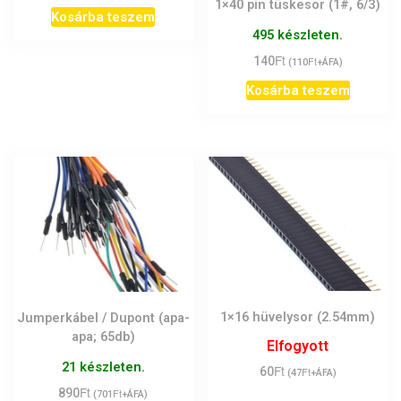
1×40 pin tüskesor (1#, 6/3)
Kosárba teszem
495 készleten.
Ft
140
Ft
(
110
+ÁFA)
Kosárba teszem
1×16 hüvelysor (2.54mm)
Jumperkábel / Dupont (apa-
apa; 65db)
Elfogyott
21 készleten.
Ft
60
Ft
(
47
+ÁFA)
Ft
890
Ft
(
701
+ÁFA)