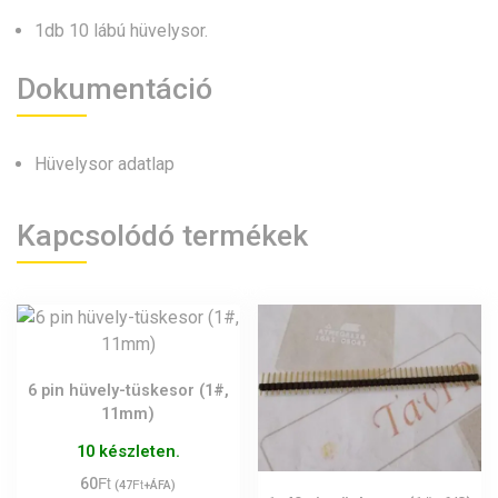
1db 10 lábú hüvelysor.
Dokumentáció
Hüvelysor adatlap
Kapcsolódó termékek
6 pin hüvely-tüskesor (1#,
11mm)
10 készleten.
Ft
60
Ft
(
47
+ÁFA)