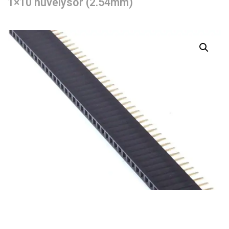
1×10 hüvelysor (2.54mm)