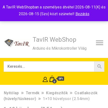
Tel:+36(20)99-23-781
Budapest, 1181, Szélmalom u. 13
A TavIR WebShopban a személyes átvétel 2026-08-11(K) és
E-Mail:shop@tavir.hu
2026-08-15 (Szo) közt szünetel!
Bezárás
TavIR WebShop
Arduino és Mikrokontroller Világ
0Ft
0
Nyitólap
Termék
Kiegészítők
Csatlakozók
(hüvely/tüskesor)
1×10 hüvelysor (2.54mm)