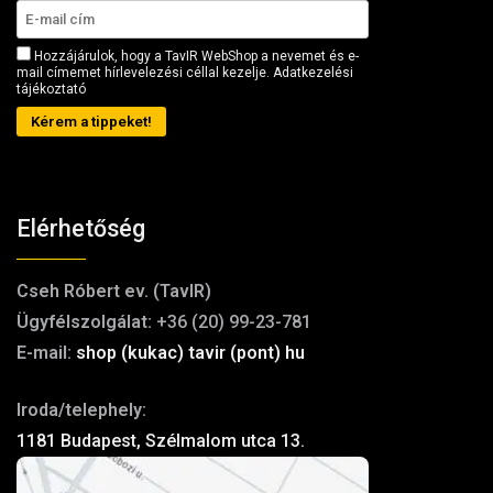
Hozzájárulok, hogy a TavIR WebShop a nevemet és e-
mail címemet hírlevelezési céllal kezelje.
Adatkezelési
tájékoztató
Kérem a tippeket!
Elérhetőség
Cseh Róbert ev. (TavIR)
Ügyfélszolgálat:
+36 (20) 99-23-781
E-mail:
shop (kukac) tavir (pont) hu
Iroda/telephely:
1181 Budapest, Szélmalom utca 13.