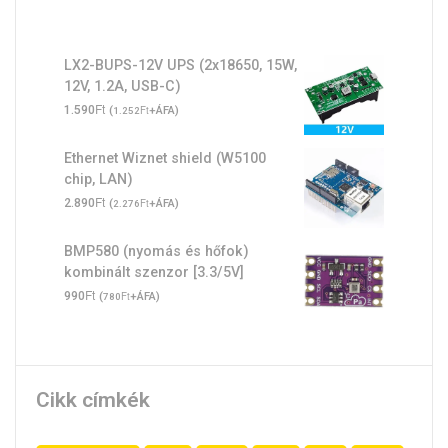
LX2-BUPS-12V UPS (2x18650, 15W,
12V, 1.2A, USB-C)
Ft
1.590
(
Ft
+ÁFA)
1.252
Ethernet Wiznet shield (W5100
chip, LAN)
Ft
2.890
(
Ft
+ÁFA)
2.276
BMP580 (nyomás és hőfok)
kombinált szenzor [3.3/5V]
Ft
990
(
Ft
+ÁFA)
780
Cikk címkék