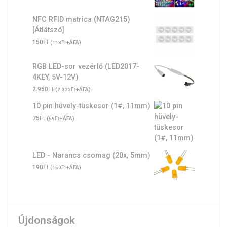
NFC RFID matrica (NTAG215)
[Átlátszó]
Ft
150
(
Ft
+ÁFA)
118
RGB LED-sor vezérlő (LED2017-
4KEY, 5V-12V)
Ft
2.950
(
Ft
+ÁFA)
2.323
10 pin hüvely-tüskesor (1#, 11mm)
Ft
75
(
Ft
+ÁFA)
59
LED - Narancs csomag (20x, 5mm)
Ft
190
(
Ft
+ÁFA)
150
Újdonságok