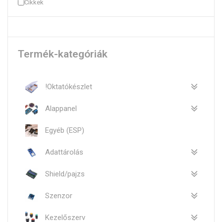
Cikkek
Termék-kategóriák
!Oktatókészlet
Alappanel
Egyéb (ESP)
Adattárolás
Shield/pajzs
Szenzor
Kezelőszerv