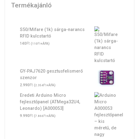
Termékajánló
S50/Mifare (1k) sárga-narancs
RFID kulcstartó
Ft
140
(
Ft
+ÁFA)
110
GY-PAJ7620 gesztusfelismerő
szenzor
Ft
2.990
(
Ft
+ÁFA)
2.354
Eredeti Arduino Micro
fejlesztőpanel (ATMega32U4,
Leonardo) [A000053]
Ft
9.990
(
Ft
+ÁFA)
7.866