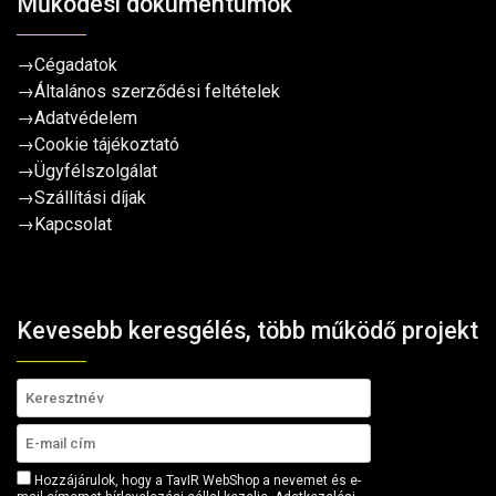
Működési dokumentumok
→
Cégadatok
→
Általános szerződési feltételek
→
Adatvédelem
→
Cookie tájékoztató
→
Ügyfélszolgálat
→
Szállítási díjak
→
Kapcsolat
Kevesebb keresgélés, több működő projekt
Hozzájárulok, hogy a TavIR WebShop a nevemet és e-