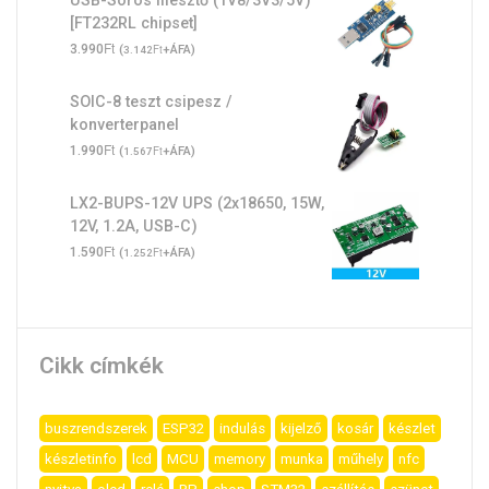
[FT232RL chipset]
Ft
3.990
(
Ft
+ÁFA)
3.142
SOIC-8 teszt csipesz /
konverterpanel
Ft
1.990
(
Ft
+ÁFA)
1.567
LX2-BUPS-12V UPS (2x18650, 15W,
12V, 1.2A, USB-C)
Ft
1.590
(
Ft
+ÁFA)
1.252
Cikk címkék
buszrendszerek
ESP32
indulás
kijelző
kosár
készlet
készletinfo
lcd
MCU
memory
munka
műhely
nfc