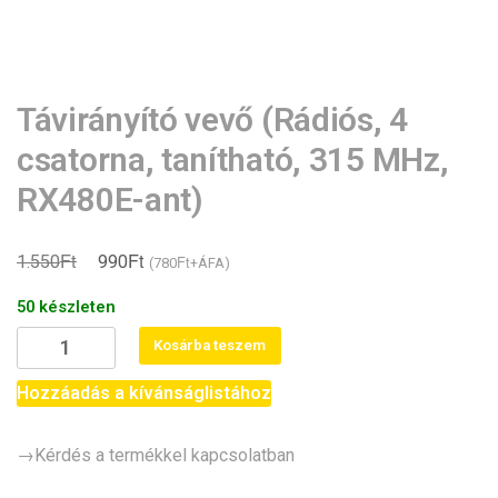
Távirányító vevő (Rádiós, 4
csatorna, tanítható, 315 MHz,
RX480E-ant)
Ft
Ft
Original
Current
1.550
990
Ft
(
780
+ÁFA)
price
price
50 készleten
was:
is:
Távirányító
Kosárba teszem
1.550Ft.
990Ft.
vevő
(Rádiós,
Hozzáadás a kívánságlistához
4
csatorna,
→Kérdés a termékkel kapcsolatban
tanítható,