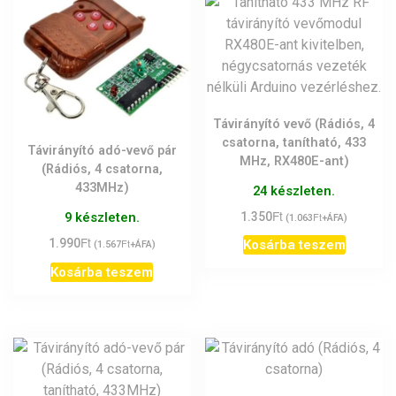
Távirányító vevő (Rádiós, 4
csatorna, tanítható, 433
Távirányító adó-vevő pár
MHz, RX480E-ant)
(Rádiós, 4 csatorna,
433MHz)
24 készleten.
Ft
1.350
Ft
9 készleten.
(
1.063
+ÁFA)
Ft
1.990
Ft
Kosárba teszem
(
1.567
+ÁFA)
Kosárba teszem