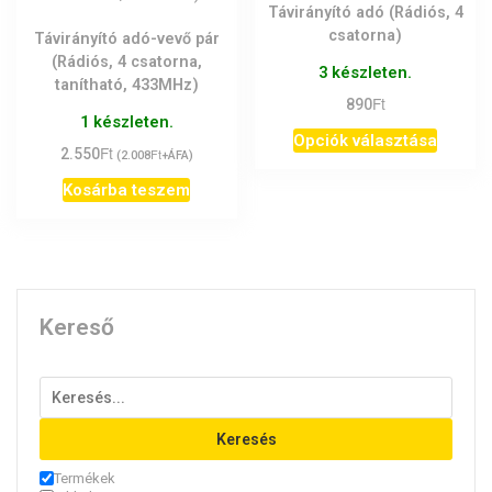
Távirányító adó (Rádiós, 4
csatorna)
Távirányító adó-vevő pár
(Rádiós, 4 csatorna,
3 készleten.
tanítható, 433MHz)
Ft
890
1 készleten.
Ennek
Opciók választása
Ft
2.550
Ft
(
2.008
+ÁFA)
a
termék
Kosárba teszem
több
variáci
van.
A
változ
Kereső
a
termék
válasz
ki
Keresés
Termékek