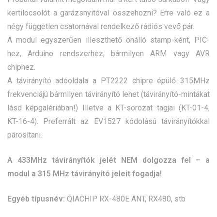
kertilocsolót a garázsnyitóval összehozni? Erre való ez a
négy független csatornával rendelkező rádiós vevő pár.
A modul egyszerűen illeszthető önálló stamp-ként, PIC-
hez, Arduino rendszerhez, bármilyen ARM vagy AVR
chiphez.
A távirányító adóoldala a PT2222 chipre épülő 315MHz
frekvenciájú bármilyen távirányító lehet (távirányító-mintákat
lásd képgalériában!) Illetve a KT-sorozat tagjai (
KT-01-4
;
KT-16-4
). Preferrált az EV1527 kódolású távirányítókkal
párosítani.
A 433MHz távirányítók jelét NEM dolgozza fel – a
modul a 315 MHz távirányító jeleit fogadja!
Egyéb típusnév:
QIACHIP RX-480E ANT, RX480, stb