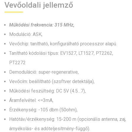
Vevőoldali jellemző
Működési frekvencia: 315 MHz,
Moduláció: ASK,
Vevőchip: tanítható, konfigurálható processzor alapú.
Tanítható kódolási típus: EV1527, LT1527, PT2262,
PT2272
Demoduláció: super-regenerative,
Vevőcím: beállítható (szoftver detektálja),
Működési feszültség: DC 5V (4.5…7),
Áramfelvétel: <=3mA,
Érzékenység: -105 dbm (50ohm),
Hatótáv/érzékenység: 15-200 m (opcionális antenna, zaj,
árnyékolás- és adóteljesítmény-függő).