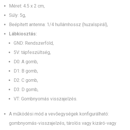
Méret: 4.5 x 2 cm,
Súly: 5g,
Beépített antenna: 1/4 hullámhossz (huzalspirál),
Lábkiosztás:
GND: Rendszerföld,
5V: tápfeszültség,
D0: A gomb,
D1: B gomb,
D2: C gomb,
D3: D gomb,
VT: Gombnyomás visszajelzés.
A működési mód a vevőegységek konfigurálható:
gombnyomás-visszajelzés, tárolós vagy kizáró-vagy