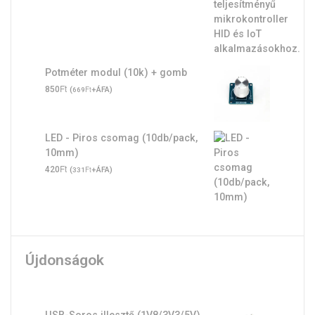
Potméter modul (10k) + gomb
Ft
850
(
Ft
+ÁFA)
669
LED - Piros csomag (10db/pack,
10mm)
Ft
420
(
Ft
+ÁFA)
331
Újdonságok
USB-Soros illesztő (1V8/3V3/5V)