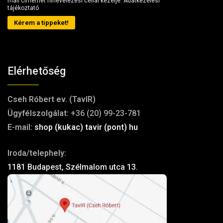
mail címemet hírlevelezési céllal kezelje.
Adatkezelési
tájékoztató
Kérem a tippeket!
Elérhetőség
Cseh Róbert ev. (TavIR)
Ügyfélszolgálat:
+36 (20) 99-23-781
E-mail:
shop (kukac) tavir (pont) hu
Iroda/telephely:
1181 Budapest, Szélmalom utca 13.