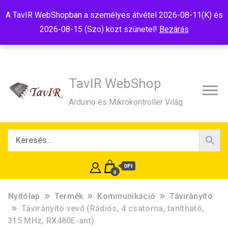
Tel:+36(20)99-23-781
Budapest, 1181, Szélmalom u. 13
A TavIR WebShopban a személyes átvétel 2026-08-11(K) és
E-Mail:shop@tavir.hu
2026-08-15 (Szo) közt szünetel!
Bezárás
TavIR WebShop
Arduino és Mikrokontroller Világ
0Ft
0
Nyitólap
Termék
Kommunikáció
Távirányító
Távirányító vevő (Rádiós, 4 csatorna, tanítható,
315 MHz, RX480E-ant)