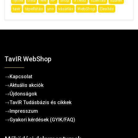
nyitva
oled
relé
RP
shop
STM32
szállítás
szünet
tavir
tápellátás
uno
vásárlás
WebShop
Élesítés
TavIR WebShop
→
Kapcsolat
→
Aktuális akciók
→
Újdonságok
→
TavIR Tudásbázis és cikkek
→
Impresszum
→
Gyakori kérdések (GYIK/FAQ)