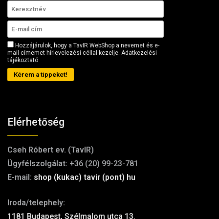
Hozzájárulok, hogy a TavIR WebShop a nevemet és e-
mail címemet hírlevelezési céllal kezelje.
Adatkezelési
tájékoztató
Kérem a tippeket!
Elérhetőség
Cseh Róbert ev. (TavIR)
Ügyfélszolgálat:
+36 (20) 99-23-781
E-mail:
shop (kukac) tavir (pont) hu
Iroda/telephely:
1181 Budapest, Szélmalom utca 13.