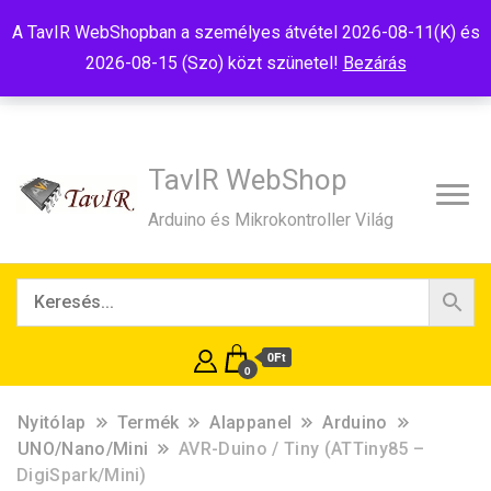
Tel:+36(20)99-23-781
Budapest, 1181, Szélmalom u. 13
A TavIR WebShopban a személyes átvétel 2026-08-11(K) és
E-Mail:shop@tavir.hu
2026-08-15 (Szo) közt szünetel!
Bezárás
TavIR WebShop
Arduino és Mikrokontroller Világ
0Ft
0
Nyitólap
Termék
Alappanel
Arduino
UNO/Nano/Mini
AVR-Duino / Tiny (ATTiny85 –
DigiSpark/Mini)