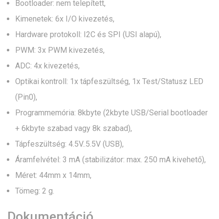
Bootloader: nem telepített,
Kimenetek: 6x I/O kivezetés,
Hardware protokoll: I2C és SPI (USI alapú),
PWM: 3x PWM kivezetés,
ADC: 4x kivezetés,
Optikai kontroll: 1x tápfeszültség, 1x Test/Statusz LED
(Pin0),
Programmemória: 8kbyte (2kbyte USB/Serial bootloader
+ 6kbyte szabad vagy 8k szabad),
Tápfeszültség: 4.5V..5.5V (USB),
Áramfelvétel: 3 mA (stabilizátor: max. 250 mA kivehető),
Méret: 44mm x 14mm,
Tömeg: 2 g.
Dokumentáció