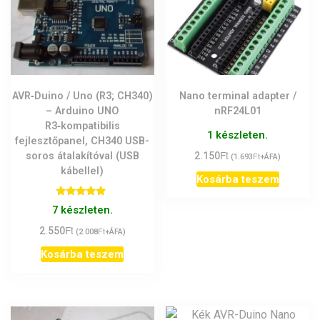
AVR‑Duino / Uno (R3; CH340)
Nano terminal adapter /
– Arduino UNO
nRF24L01
R3‑kompatibilis
1 készleten.
fejlesztőpanel, CH340 USB-
Ft
soros átalakítóval (USB
2.150
Ft
(
1.693
+ÁFA)
kábellel)
Kosárba teszem
Értékelés:
7 készleten.
5.00
/ 5
Ft
2.550
Ft
(
2.008
+ÁFA)
Kosárba teszem