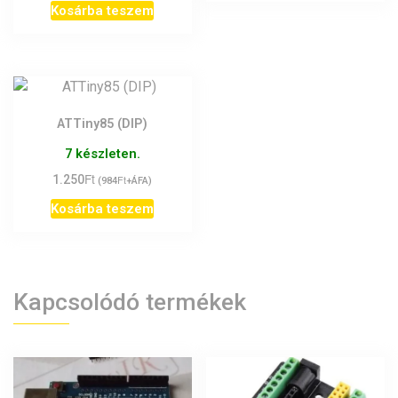
Kosárba teszem
ATTiny85 (DIP)
7 készleten.
Ft
1.250
Ft
(
984
+ÁFA)
Kosárba teszem
Kapcsolódó termékek