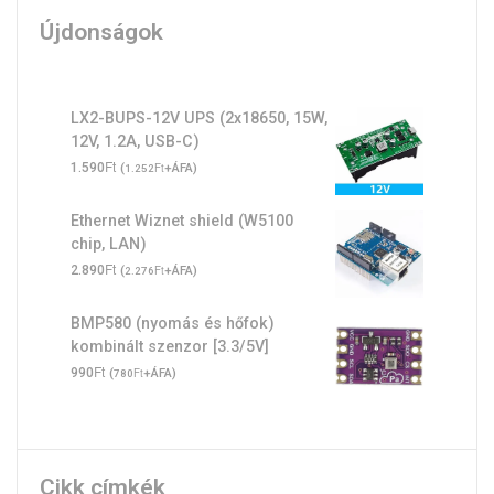
Újdonságok
LX2-BUPS-12V UPS (2x18650, 15W,
12V, 1.2A, USB-C)
Ft
1.590
(
Ft
+ÁFA)
1.252
Ethernet Wiznet shield (W5100
chip, LAN)
Ft
2.890
(
Ft
+ÁFA)
2.276
BMP580 (nyomás és hőfok)
kombinált szenzor [3.3/5V]
Ft
990
(
Ft
+ÁFA)
780
Cikk címkék