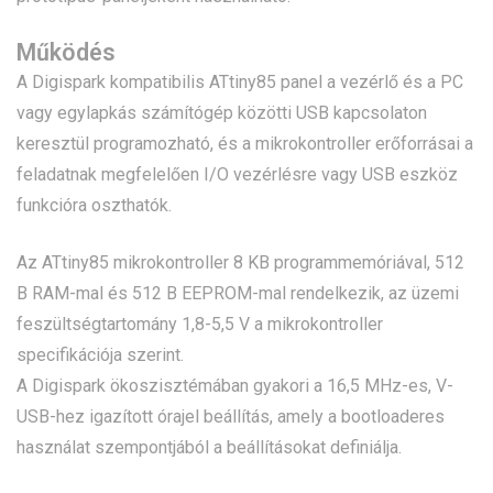
Működés
A Digispark kompatibilis ATtiny85 panel a vezérlő és a PC
vagy egylapkás számítógép közötti USB kapcsolaton
keresztül programozható, és a mikrokontroller erőforrásai a
feladatnak megfelelően I/O vezérlésre vagy USB eszköz
funkcióra oszthatók.
Az ATtiny85 mikrokontroller 8 KB programmemóriával, 512
B RAM-mal és 512 B EEPROM-mal rendelkezik, az üzemi
feszültségtartomány 1,8-5,5 V a mikrokontroller
specifikációja szerint.
A Digispark ökoszisztémában gyakori a 16,5 MHz-es, V-
USB-hez igazított órajel beállítás, amely a bootloaderes
használat szempontjából a beállításokat definiálja.