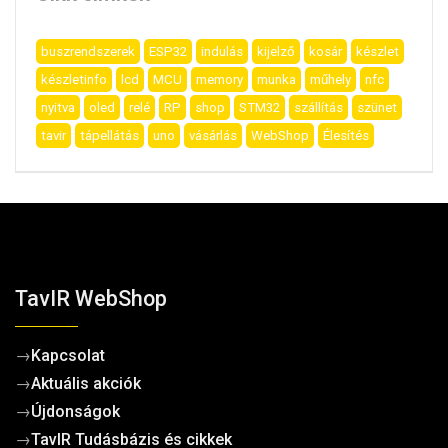
buszrendszerek
ESP32
indulás
kijelző
kosár
készlet
készletinfo
lcd
MCU
memory
munka
műhely
nfc
nyitva
oled
relé
RP
shop
STM32
szállítás
szünet
tavir
tápellátás
uno
vásárlás
WebShop
Élesítés
TavIR WebShop
→
Kapcsolat
→
Aktuális akciók
→
Újdonságok
→
TavIR Tudásbázis és cikkek