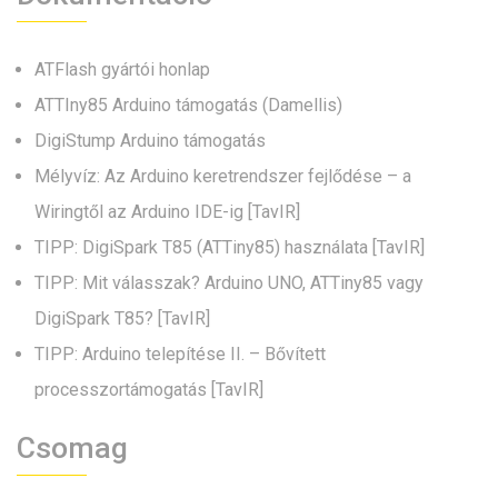
ATFlash gyártói honlap
ATTIny85 Arduino támogatás (Damellis)
DigiStump Arduino támogatás
Mélyvíz: Az Arduino keretrendszer fejlődése – a
Wiringtől az Arduino IDE-ig
[TavIR]
TIPP: DigiSpark T85 (ATTiny85) használata
[TavIR]
TIPP: Mit válasszak? Arduino UNO, ATTiny85 vagy
DigiSpark T85?
[TavIR]
TIPP: Arduino telepítése II. – Bővített
processzortámogatás
[TavIR]
Csomag