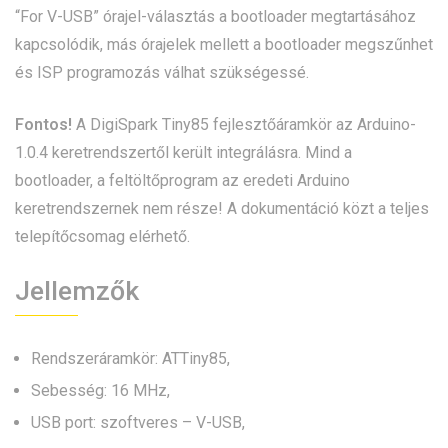
“For V-USB” órajel-választás a bootloader megtartásához
kapcsolódik, más órajelek mellett a bootloader megszűnhet
és ISP programozás válhat szükségessé.
Fontos!
A DigiSpark Tiny85 fejlesztőáramkör az Arduino-
1.0.4 keretrendszertől került integrálásra. Mind a
bootloader, a feltöltőprogram az eredeti Arduino
keretrendszernek nem része! A dokumentáció közt a teljes
telepítőcsomag elérhető.
Jellemzők
Rendszeráramkör: ATTiny85,
Sebesség: 16 MHz,
USB port: szoftveres – V-USB,