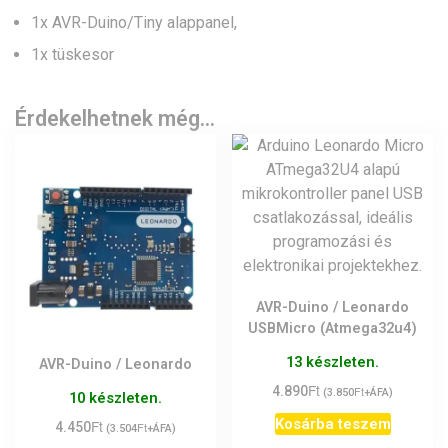
1x AVR-Duino/Tiny alappanel,
1x tüskesor
Érdekelhetnek még…
AVR-Duino / Leonardo
USBMicro (Atmega32u4)
13 készleten.
AVR-Duino / Leonardo
Ft
4.890
Ft
(
3.850
+ÁFA)
10 készleten.
Kosárba teszem
Ft
4.450
Ft
(
3.504
+ÁFA)