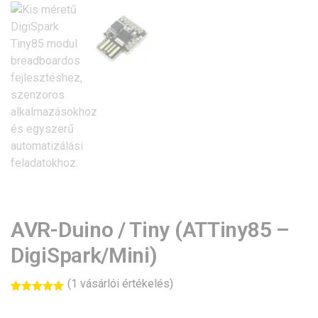
AVR-Duino / Tiny (ATTiny85 –
DigiSpark/Mini)
(
1
vásárlói értékelés)
Értékelés
1
5.00
az 5-