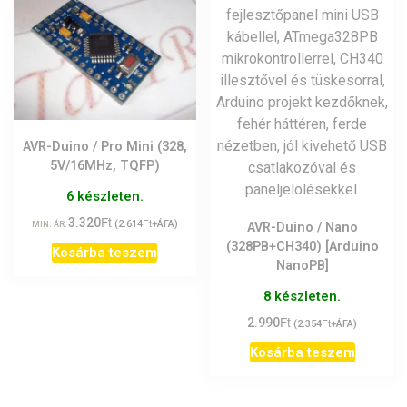
AVR-Duino / Pro Mini (328,
5V/16MHz, TQFP)
6 készleten.
Ft
3.320
Ft
(
2.614
+ÁFA)
MIN. ÁR:
AVR-Duino / Nano
(328PB+CH340) [Arduino
Kosárba teszem
NanoPB]
8 készleten.
Ft
2.990
Ft
(
2.354
+ÁFA)
Kosárba teszem