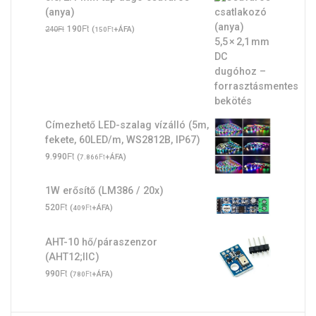
(anya)
Original
Ft
Current
Ft
190
(
Ft
+ÁFA)
240
150
price
price
was:
is:
240Ft.
190Ft.
Címezhető LED-szalag vízálló (5m,
fekete, 60LED/m, WS2812B, IP67)
Ft
9.990
(
Ft
+ÁFA)
7.866
1W erősítő (LM386 / 20x)
Ft
520
(
Ft
+ÁFA)
409
AHT-10 hő/páraszenzor
(AHT12;IIC)
Ft
990
(
Ft
+ÁFA)
780