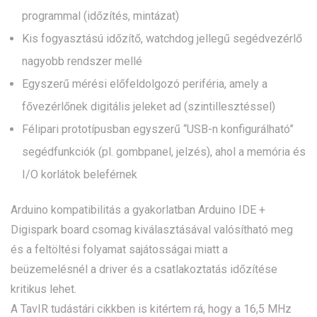
programmal (időzítés, mintázat)
Kis fogyasztású időzítő, watchdog jellegű segédvezérlő
nagyobb rendszer mellé
Egyszerű mérési előfeldolgozó periféria, amely a
fővezérlőnek digitális jeleket ad (szintillesztéssel)
Félipari prototípusban egyszerű “USB-n konfigurálható”
segédfunkciók (pl. gombpanel, jelzés), ahol a memória és
I/O korlátok beleférnek
Arduino kompatibilitás a gyakorlatban Arduino IDE +
Digispark board csomag kiválasztásával valósítható meg
és a feltöltési folyamat sajátosságai miatt a
beüzemelésnél a driver és a csatlakoztatás időzítése
kritikus lehet.
A TavIR tudástári cikkben is kitértem rá, hogy a 16,5 MHz