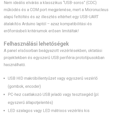
Nem ideális elvárás a klasszikus “USB-soros” (CDC)
működés és a COM port megjelenése, mert a Micronucleus
alapú feltöltés és az illesztés eltérhet egy USB-UART
átalakítós Arduino laptól – azaz kompatibilitási és
erőforrásbeli kritériumok erősen limitáltak!
Felhasználási lehetőségek
A panel elsősorban beágyazott vezérlésekben, oktatási
projektekben és egyszerű USB periféria prototípusokban
használható.
USB HID makróbillentyűzet vagy egyszerű vezérlő
(gombok, encoder)
PC-hez csatlakozó USB jeladó vagy tesztsegéd (pl.
egyszerű állapotjelentés)
LED szalagos vagy LED mátrixos vezérlés kis