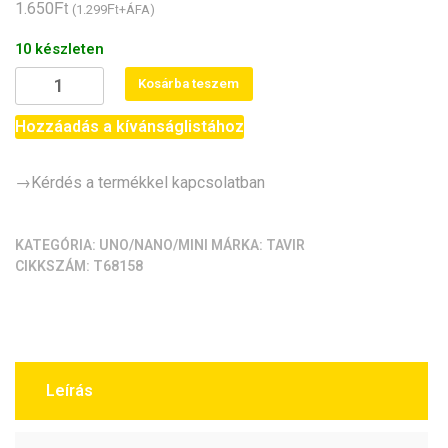
Ft
ből,
1.650
Ft
(
1.299
+ÁFA)
értékelés
alapján
10 készleten
AVR-
Kosárba teszem
Duino
/
Hozzáadás a kívánságlistához
Tiny
(ATTiny85
→Kérdés a termékkel kapcsolatban
-
DigiSpark/Mini)
mennyiség
KATEGÓRIA:
UNO/NANO/MINI
MÁRKA:
TAVIR
CIKKSZÁM:
T68158
Leírás