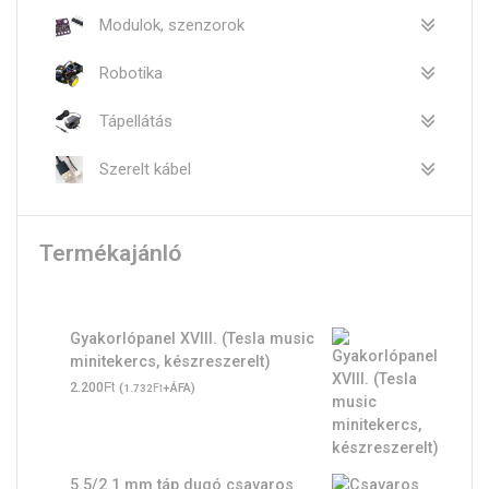
Modulok, szenzorok
Robotika
Tápellátás
Szerelt kábel
Termékajánló
Gyakorlópanel XVIII. (Tesla music
minitekercs, készreszerelt)
Ft
2.200
(
Ft
+ÁFA)
1.732
5.5/2.1 mm táp dugó csavaros