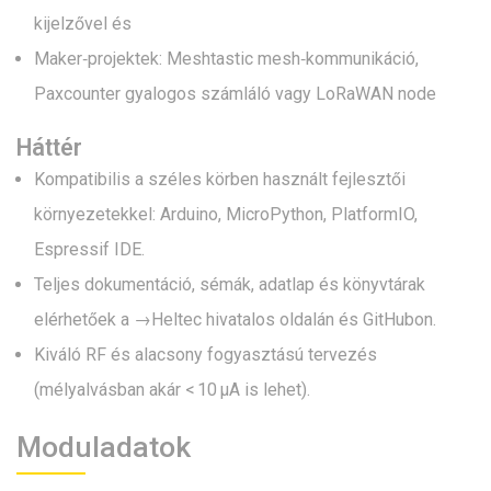
kijelzővel és
Maker‑projektek: Meshtastic mesh‑kommunikáció,
Paxcounter gyalogos számláló vagy LoRaWAN node
Háttér
Kompatibilis a széles körben használt fejlesztői
környezetekkel: Arduino, MicroPython, PlatformIO,
Espressif IDE.
Teljes dokumentáció, sémák, adatlap és könyvtárak
elérhetőek a →
Heltec hivatalos oldal
án és GitHubon.
Kiváló RF és alacsony fogyasztású tervezés
(mélyalvásban akár < 10 µA is lehet).
Moduladatok