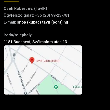
Cseh Róbert ev. (TavIR)
Ügyfélszolgálat:
+36 (20) 99-23-781
E-mail:
shop (kukac) tavir (pont) hu
Iroda/telephely:
1181 Budapest, Szélmalom utca 13.