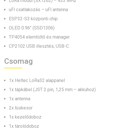
LoRa modul (SX1262) – 433 MHz
uFl csatlakozás – uFl antenna
ESP32-S3 központi chip
OLED 0.96″ (SSD1306)
TP4054 elemtöltő és manager
CP2102 USB illesztés; USB-C
Csomag
1x Heltec LoRa32 alappanel
1x tápkábel (JST 2 pin, 1,25 mm – akkuhoz)
1x antenna
2x tüskesor
1x kezelődoboz
1x tárolódoboz