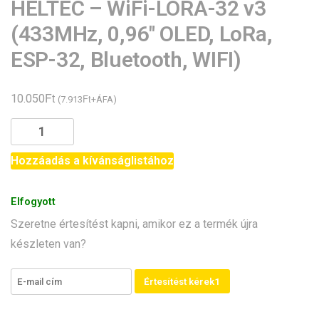
HELTEC – WiFi-LORA-32 v3
(433MHz, 0,96″ OLED, LoRa,
ESP-32, Bluetooth, WIFI)
Ft
10.050
Ft
(
7.913
+ÁFA)
HELTEC
-
WiFi-
Hozzáadás a kívánságlistához
LORA-
32
Elfogyott
v3
Szeretne értesítést kapni, amikor ez a termék újra
(433MHz,
készleten van?
0,96"
OLED,
LoRa,
Értesítést kérek1
ESP-
32,