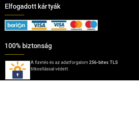
Elfogadott kártyák
100% biztonság
A fizetés és az adatforgalom
256-bites TLS
titkosítással védett.
Vélemények
Tovább
★★★★★
4,85/5
→Vásárlói vélemények a Google-on
© TavIR WebShop 2006-2025 | © TavIR 2025