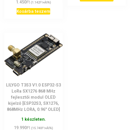
Ft
1.450
Ft
(
1.142
+ÁFA)
Kosárba teszem
LILYGO T3S3 V1.0 ESP32-S3
LoRa SX1276 868 MHz
fejlesztői modul OLED
kijelző [ESP32S3, SX1276,
868MHz LORA, 0.96″ OLED]
1 készleten.
Ft
19.990
Ft
(
15.740
+ÁFA)