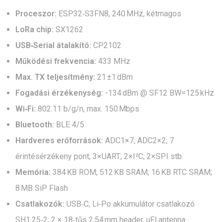
Proceszor:
ESP32‑S3FN8, 240 MHz, kétmagos
LoRa chip:
SX1262
USB‑Serial átalakító:
CP2102
Működési frekvencia:
433 MHz
Max. TX teljesítmény:
21 ±1 dBm
Fogadási érzékenység:
-134 dBm @ SF12 BW=125 kHz
Wi‑Fi:
802.11 b/g/n, max. 150 Mbps
Bluetooth:
BLE 4/5
Hardveres erőforrások:
ADC1×7, ADC2×2; 7
érintésérzékeny pont; 3×UART; 2×I²C; 2×SPI stb.
Memória:
384 KB ROM; 512 KB SRAM; 16 KB RTC SRAM;
8 MB SiP Flash
Csatlakozók:
USB‑C; Li‑Po akkumulátor csatlakozó
SH1.25‑2; 2 × 18‑tűs 2,54 mm header, uFl antenna