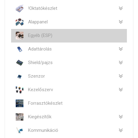
!Oktatókészlet
Alappanel
Egyéb (ESP)
Adattárolás
Shield/pajzs
Szenzor
Kezelőszerv
Forrasztókészlet
Kiegészítők
Kommunikáció