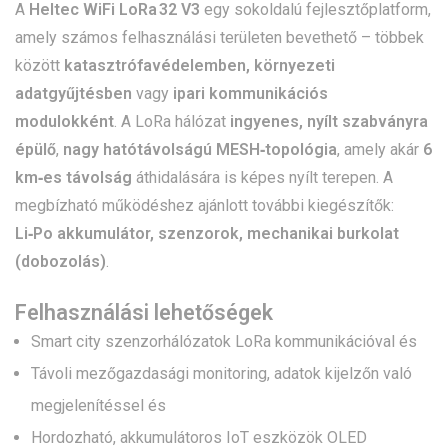
A
Heltec WiFi LoRa 32 V3
egy sokoldalú fejlesztőplatform,
amely számos felhasználási területen bevethető – többek
között
katasztrófavédelemben, környezeti
adatgyűjtésben
vagy
ipari kommunikációs
modulokként
. A LoRa hálózat
ingyenes, nyílt szabványra
épülő
,
nagy hatótávolságú MESH‑topológia
, amely akár
6
km‑es távolság
áthidalására is képes nyílt terepen. A
megbízható működéshez ajánlott további kiegészítők:
Li‑Po akkumulátor, szenzorok, mechanikai burkolat
(dobozolás)
.
Felhasználási lehetőségek
Smart city szenzorhálózatok LoRa kommunikációval és
Távoli mezőgazdasági monitoring, adatok kijelzőn való
megjelenítéssel és
Hordozható, akkumulátoros IoT eszközök OLED