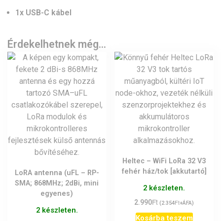
1x USB-C kábel
Érdekelhetnek még…
Heltec – WiFi LoRa 32 V3
fehér ház/tok [akkutartó]
LoRA antenna (uFL – RP-
SMA; 868MHz; 2dBi, mini
2 készleten.
egyenes)
Ft
2.990
Ft
(
2.354
+ÁFA)
2 készleten.
Kosárba teszem