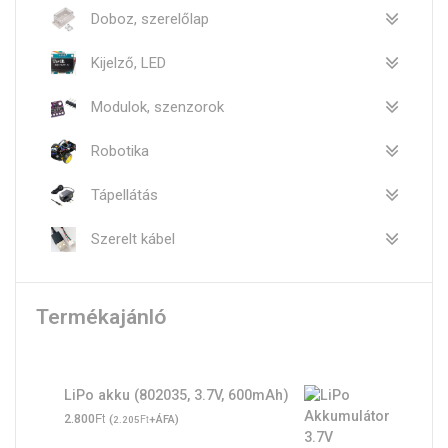
Doboz, szerelőlap
Kijelző, LED
Modulok, szenzorok
Robotika
Tápellátás
Szerelt kábel
Termékajánló
LiPo akku (802035, 3.7V, 600mAh)
Ft
2.800
(
Ft
+ÁFA)
2.205