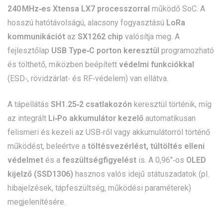
240 MHz‑es Xtensa LX7 processzorral
működő SoC. A
hosszú hatótávolságú, alacsony fogyasztású
LoRa
kommunikációt
az
SX1262 chip
valósítja meg. A
fejlesztőlap
USB Type‑C porton keresztül
programozható
és tölthető, miközben beépített
védelmi funkciókkal
(ESD‑, rövidzárlat‑ és RF‑védelem) van ellátva.
A tápellátás
SH1.25‑2 csatlakozón
keresztül történik, míg
az integrált
Li‑Po akkumulátor kezelő
automatikusan
felismeri és kezeli az USB‑ről vagy akkumulátorról történő
működést, beleértve a
töltésvezérlést, túltöltés elleni
védelmet
és a
feszültségfigyelést
is. A 0,96″‑os
OLED
kijelző (SSD1306)
hasznos valós idejű státuszadatok (pl.
hibajelzések, tápfeszültség, működési paraméterek)
megjelenítésére.