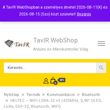
Tel:+36(20)99-23-781
Budapest, 1181, Szélmalom u. 13
A TavIR WebShopban a személyes átvétel 2026-08-11(K) és
E-Mail:shop@tavir.hu
2026-08-15 (Szo) közt szünetel!
Bezárás
TavIR WebShop
Arduino és Mikrokontroller Világ
0Ft
0
Nyitólap
Termék
Kommunikáció
Bluetooth
HELTEC – WiFi-LORA-32 v3 (433MHz, 0,96″ OLED,
LoRa, ESP-32, Bluetooth, WIFI)