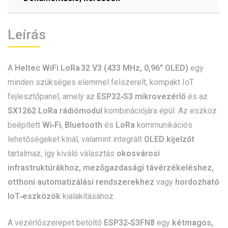
Leírás
A
Heltec WiFi LoRa 32 V3 (433 MHz, 0,96″ OLED)
egy
minden szükséges elemmel felszerelt, kompakt IoT
fejlesztőpanel, amely az
ESP32‑S3 mikrovezérlő
és az
SX1262 LoRa rádiómodul
kombinációjára épül. Az eszköz
beépített
Wi‑Fi
,
Bluetooth
és
LoRa
kommunikációs
lehetőségeket kínál, valamint integrált
OLED kijelzőt
tartalmaz, így kiváló választás
okosvárosi
infrastruktúrákhoz, mezőgazdasági távérzékeléshez,
otthoni automatizálási rendszerekhez
vagy
hordozható
IoT‑eszközök
kialakításához.
A vezérlőszerepet betöltő
ESP32‑S3FN8
egy
kétmagos,