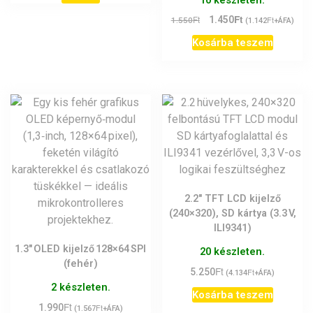
10 készleten.
Ft
Original
Current
Ft
1.450
Ft
1.550
(
1.142
+ÁFA)
price
price
Kosárba teszem
was:
is:
1.550Ft.
1.450Ft.
2.2″ TFT LCD kijelző
(240×320), SD kártya (3.3 V,
ILI9341)
1.3″ OLED kijelző 128×64 SPI
20 készleten.
(fehér)
Ft
5.250
Ft
(
4.134
+ÁFA)
2 készleten.
Kosárba teszem
Ft
1.990
Ft
(
1.567
+ÁFA)