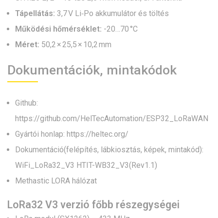
Tápellátás:
3,7 V Li‑Po akkumulátor és töltés
Működési hőmérséklet:
-20…70 °C
Méret:
50,2 × 25,5 × 10,2 mm
Dokumentációk, mintakódok
Github:
https://github.com/HelTecAutomation/ESP32_LoRaWAN
Gyártói honlap:
https://heltec.org/
Dokumentáció(felépítés, lábkiosztás, képek, mintakód):
WiFi_LoRa32_V3 HTIT-WB32_V3(Rev1.1)
Methastic LORA hálózat
LoRa32 V3 verzió főbb részegységei