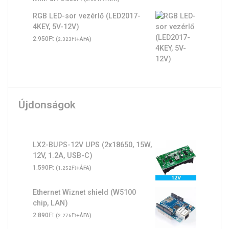
RGB LED-sor vezérlő (LED2017-
4KEY, 5V-12V)
Ft
2.950
(
Ft
+ÁFA)
2.323
Újdonságok
LX2-BUPS-12V UPS (2x18650, 15W,
12V, 1.2A, USB-C)
Ft
1.590
(
Ft
+ÁFA)
1.252
Ethernet Wiznet shield (W5100
chip, LAN)
Ft
2.890
(
Ft
+ÁFA)
2.276