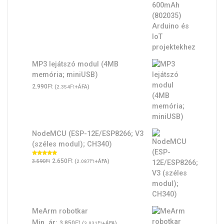
MP3 lejátszó modul (4MB
memória; miniUSB)
Ft
2.990
(
Ft
+ÁFA)
2.354
NodeMCU (ESP-12E/ESP8266; V3
(széles modul); CH340)
Original
Ft
Current
Ft
Értékelés:
2.650
(
Ft
+ÁFA)
3.590
2.087
5.00
/ 5
price
price
was:
is:
3.590Ft.
2.650Ft.
MeArm robotkar
Ft
Min. ár:
3.850
(
Ft
+ÁFA)
3.031