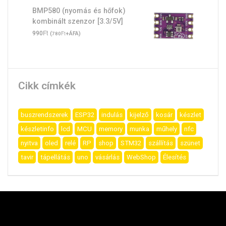
BMP580 (nyomás és hőfok)
kombinált szenzor [3.3/5V]
Ft
990
(
Ft
+ÁFA)
780
Cikk címkék
buszrendszerek
ESP32
indulás
kijelző
kosár
készlet
készletinfo
lcd
MCU
memory
munka
műhely
nfc
nyitva
oled
relé
RP
shop
STM32
szállítás
szünet
tavir
tápellátás
uno
vásárlás
WebShop
Élesítés