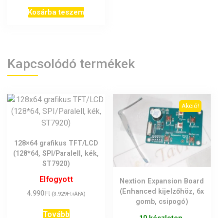
Kosárba teszem
Kapcsolódó termékek
Akció!
128×64 grafikus TFT/LCD
(128*64, SPI/Paralell, kék,
ST7920)
Elfogyott
Nextion Expansion Board
(Enhanced kijelzőhöz, 6x
Ft
4.990
Ft
(
3.929
+ÁFA)
gomb, csipogó)
Tovább