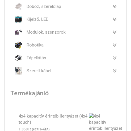
Doboz, szerelőlap
Kijelző, LED
Modulok, szenzorok
Robotika
Tápellátás
Szerelt kábel
Termékajánló
4x4 kapacitív érintőbillentyűzet (4x4
touch)
Ft
1.050
(
Ft
+ÁFA)
827