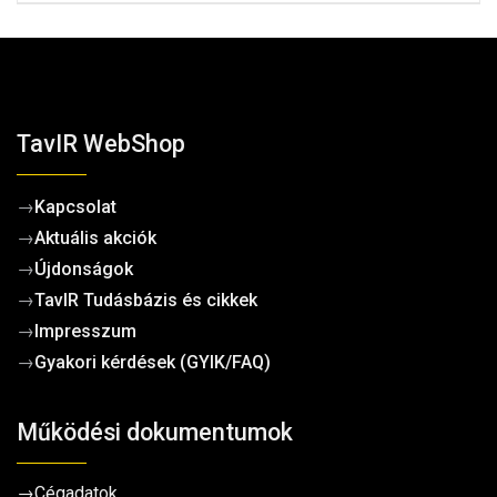
TavIR WebShop
→
Kapcsolat
→
Aktuális akciók
→
Újdonságok
→
TavIR Tudásbázis és cikkek
→
Impresszum
→
Gyakori kérdések (GYIK/FAQ)
Működési dokumentumok
→
Cégadatok