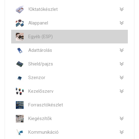
!Oktatókészlet
Alappanel
Egyéb (ESP)
Adattárolás
Shield/pajzs
Szenzor
Kezelőszerv
Forrasztókészlet
Kiegészítők
Kommunikáció