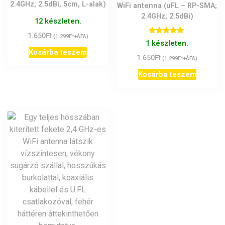
2.4GHz; 2.5dBi, 5cm, L-alak)
WiFi antenna (uFL – RP-SMA;
2.4GHz; 2.5dBi)
12 készleten.
Ft
1.650
Ft
(
1.299
+ÁFA)
Értékelés:
1 készleten.
5.00
Kosárba teszem
/ 5
Ft
1.650
Ft
(
1.299
+ÁFA)
Kosárba teszem