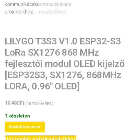
LILYGO T3S3 V1.0 ESP32-S3
LoRa SX1276 868 MHz
fejlesztői modul OLED kijelző
[ESP32S3, SX1276, 868MHz
LORA, 0.96″ OLED]
Ft
19.990
Ft
(
15.740
+ÁFA)
1 készleten
LILYGO
Kosárba teszem
T3S3
Hozzáadás a kívánságlistához
V1.0