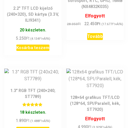
sorosport, RTC, GPIO, 16MB
(NX4832K035)
2.2″ TFT LCD kijelző
(240×320), SD kártya (3.3 V,
Elfogyott
ILI9341)
Ft
Original
Current
Ft
22.450
Ft
28.050
(
17.677
+ÁFA)
price
price
20 készleten.
was:
is:
Tovább
Ft
5.250
Ft
(
4.134
+ÁFA)
28.050Ft.
22.450Ft.
Kosárba teszem
1.3″ RGB TFT (240×240;
ST7789)
128×64 grafikus TFT/LCD
(128*64, SPI/Paralell, kék,
ST7920)
Értékelés:
18 készleten.
5.00
/ 5
Elfogyott
Ft
1.890
Ft
(
1.488
+ÁFA)
Ft
4.990
Ft
(
3.929
+ÁFA)