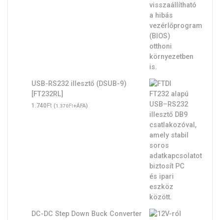
USB-RS232 illesztő (DSUB-9)
[FT232RL]
Ft
1.740
(
Ft
+ÁFA)
1.370
DC-DC Step Down Buck Converter