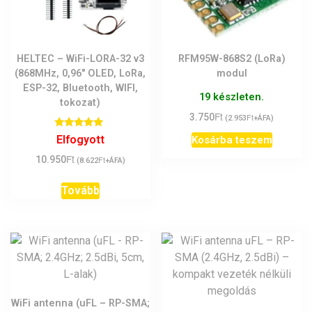
HELTEC – WiFi-LORA-32 v3
RFM95W-868S2 (LoRa)
(868MHz, 0,96″ OLED, LoRa,
modul
ESP-32, Bluetooth, WIFI,
19 készleten.
tokozat)
Ft
3.750
Ft
(
2.953
+ÁFA)
Értékelés:
Elfogyott
Kosárba teszem
5.00
/ 5
Ft
10.950
Ft
(
8.622
+ÁFA)
Tovább
WiFi antenna (uFL – RP-SMA;