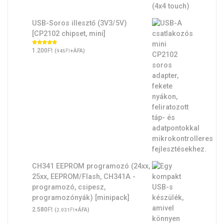
USB-Soros illesztő (3V3/5V)
[CP2102 chipset, mini]
Ft
Értékelés:
1.200
(
Ft
+ÁFA)
945
5.00
/ 5
CH341 EEPROM programozó (24xx,
25xx, EEPROM/Flash, CH341A -
programozó, csipesz,
programozónyák) [minipack]
Ft
2.580
(
Ft
+ÁFA)
2.031