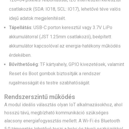
csatlakozik (SDA: IO18, SCL: IO17), lehetővé téve valós
idejű adatok megjelenítését.
Tápellátás
: USB-C porton keresztül vagy 3.7V LiPo
akkumulátorral (JST 1.25mm csatlakozó), beépített
akkumulátor kapcsolóval az energia-hatékony működés
érdekében.
Bővíthetőség
: TF kártyahely, GPIO kivezetések, valamint
Reset és Boot gombok biztosítják a rendszer
rugalmasságát és testre szabhatóságát.
Rendszerszintű működés
A modul ideális választás olyan IoT alkalmazásokhoz, ahol
hosszú távú, megbízható kommunikáció szükséges
alacsony energiafogyasztás mellett. A Wi-Fi és Bluetooth
5.0 támogatás lehetővé teszi a helyi és távoli eszközökkel