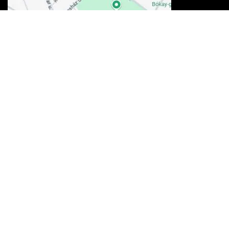
Kosárba teszem
Elfogadott kártyák
100% biztonság
A fizetés és az adatforgalom
256-bites TLS
titkosítással védett.
Vélemények
★★★★★
4,85/5
→Vásárlói vélemények a Google-on