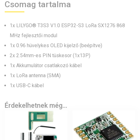
Csomag tartalma
1x LILYGO® T3S3 V1.0 ESP32-S3 LoRa SX1276 868
MHz fejlesztői modul
1x 0.96 hüvelykes OLED kijelző (beépítve)
2x 2.54mm-es PIN tüskesor (1x13P)
1x Akkumulátor csatlakozó kábel
1x LoRa antenna (SMA)
1x USB-C kábel
Érdekelhetnek még…