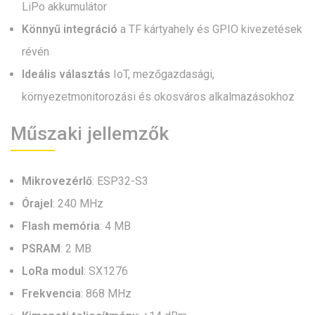
LiPo akkumulátor
Könnyű integráció
a TF kártyahely és GPIO kivezetések
révén
Ideális választás
IoT, mezőgazdasági,
környezetmonitorozási és okosváros alkalmazásokhoz
Műszaki jellemzők
Mikrovezérlő
: ESP32-S3
Órajel
: 240 MHz
Flash memória
: 4 MB
PSRAM
: 2 MB
LoRa modul
: SX1276
Frekvencia
: 868 MHz