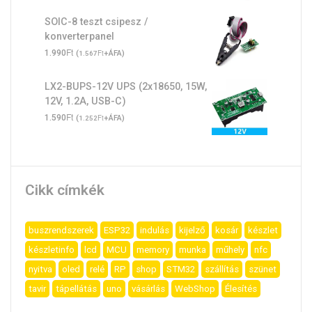
SOIC-8 teszt csipesz /
konverterpanel
Ft
1.990
(
Ft
+ÁFA)
1.567
LX2-BUPS-12V UPS (2x18650, 15W,
12V, 1.2A, USB-C)
Ft
1.590
(
Ft
+ÁFA)
1.252
Cikk címkék
buszrendszerek
ESP32
indulás
kijelző
kosár
készlet
készletinfo
lcd
MCU
memory
munka
műhely
nfc
nyitva
oled
relé
RP
shop
STM32
szállítás
szünet
tavir
tápellátás
uno
vásárlás
WebShop
Élesítés