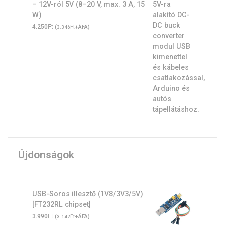
– 12V-ról 5V (8–20 V, max. 3 A, 15
W)
Ft
4.250
(
Ft
+ÁFA)
3.346
Újdonságok
USB-Soros illesztő (1V8/3V3/5V)
[FT232RL chipset]
Ft
3.990
(
Ft
+ÁFA)
3.142