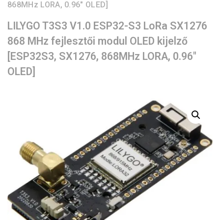
868MHz LORA, 0.96″ OLED]
LILYGO T3S3 V1.0 ESP32-S3 LoRa SX1276
868 MHz fejlesztői modul OLED kijelző
[ESP32S3, SX1276, 868MHz LORA, 0.96″
OLED]