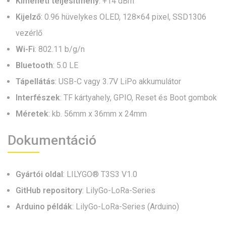
Kimeneti teljesítmény
: +14 dBm
Kijelző
: 0.96 hüvelykes OLED, 128×64 pixel, SSD1306
vezérlő
Wi-Fi
: 802.11 b/g/n
Bluetooth
: 5.0 LE
Tápellátás
: USB-C vagy 3.7V LiPo akkumulátor
Interfészek
: TF kártyahely, GPIO, Reset és Boot gombok
Méretek
: kb. 56mm x 36mm x 24mm
Dokumentáció
Gyártói oldal
:
LILYGO® T3S3 V1.0
GitHub repository
:
LilyGo-LoRa-Series
Arduino példák
:
LilyGo-LoRa-Series (Arduino)