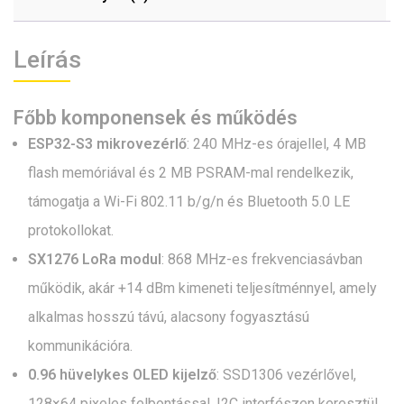
Leírás
Főbb komponensek és működés
ESP32-S3 mikrovezérlő
: 240 MHz-es órajellel, 4 MB
flash memóriával és 2 MB PSRAM-mal rendelkezik,
támogatja a Wi-Fi 802.11 b/g/n és Bluetooth 5.0 LE
protokollokat.
SX1276 LoRa modul
: 868 MHz-es frekvenciasávban
működik, akár +14 dBm kimeneti teljesítménnyel, amely
alkalmas hosszú távú, alacsony fogyasztású
kommunikációra.
0.96 hüvelykes OLED kijelző
: SSD1306 vezérlővel,
128×64 pixeles felbontással, I2C interfészen keresztül