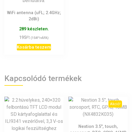
WiFi antenna (uFL; 2.4GHz;
2dBi)
289 készleten.
Ft
195
Ft
(
154
+ÁFA)
Kosárba teszem
Kapcsolódó termékek
Akció!
Nextion 3.5″, touch,