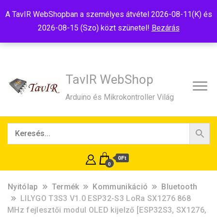
Tel:+36(20)99-23-781
Budapest, 1181, Szélmalom u. 13
A TavIR WebShopban a személyes átvétel 2026-08-11(K) és
E-Mail:shop@tavir.hu
2026-08-15 (Szo) közt szünetel!
Bezárás
TavIR WebShop
Arduino és Mikrokontroller Világ
0Ft
0
Nyitólap
Termék
Kommunikáció
Bluetooth
LILYGO T3S3 V1.0 ESP32-S3 LoRa SX1276 868
MHz fejlesztői modul OLED kijelző [ESP32S3, SX1276,