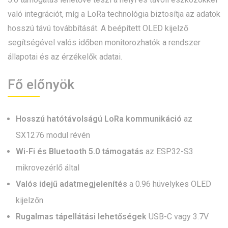
való integrációt, míg a LoRa technológia biztosítja az adatok
hosszú távú továbbítását. A beépített OLED kijelző
segítségével valós időben monitorozhatók a rendszer
állapotai és az érzékelők adatai.
Fő előnyök
Hosszú hatótávolságú LoRa kommunikáció
az
SX1276 modul révén
Wi-Fi és Bluetooth 5.0 támogatás
az ESP32-S3
mikrovezérlő által
Valós idejű adatmegjelenítés
a 0.96 hüvelykes OLED
kijelzőn
Rugalmas tápellátási lehetőségek
USB-C vagy 3.7V