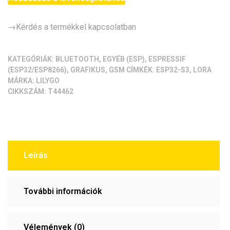
ESP32-
S3
→Kérdés a termékkel kapcsolatban
LoRa
SX1276
KATEGÓRIÁK:
BLUETOOTH
,
EGYÉB (ESP)
,
ESPRESSIF
868
(ESP32/ESP8266)
,
GRAFIKUS
,
GSM
CÍMKÉK:
ESP32-S3
,
LORA
MHz
MÁRKA:
LILYGO
fejlesztői
CIKKSZÁM:
T44462
modul
OLED
kijelző
[ESP32S3,
SX1276,
Leírás
868MHz
LORA,
0.96"
További információk
OLED]
mennyiség
Vélemények (0)