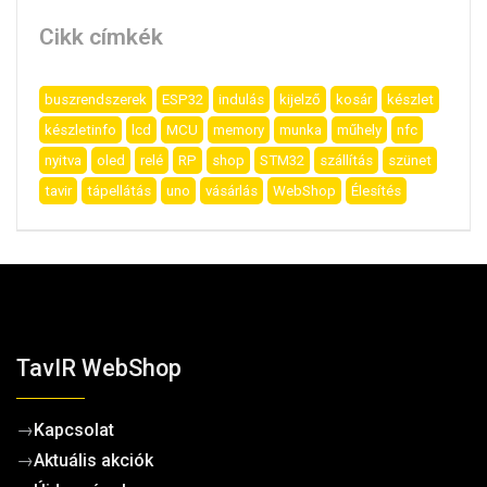
Cikk címkék
buszrendszerek
ESP32
indulás
kijelző
kosár
készlet
készletinfo
lcd
MCU
memory
munka
műhely
nfc
nyitva
oled
relé
RP
shop
STM32
szállítás
szünet
tavir
tápellátás
uno
vásárlás
WebShop
Élesítés
TavIR WebShop
→
Kapcsolat
→
Aktuális akciók