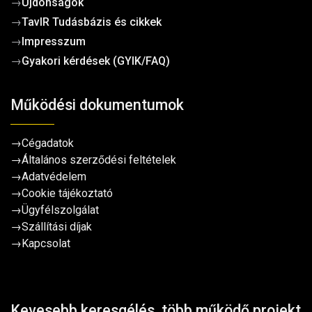
→
Újdonságok
→
TavIR Tudásbázis és cikkek
→
Impresszum
→
Gyakori kérdések (GYIK/FAQ)
Működési dokumentumok
→
Cégadatok
→
Általános szerződési feltételek
→
Adatvédelem
→
Cookie tájékoztató
→
Ügyfélszolgálat
→
Szállítási díjak
→
Kapcsolat
Kevesebb keresgélés, több működő projekt