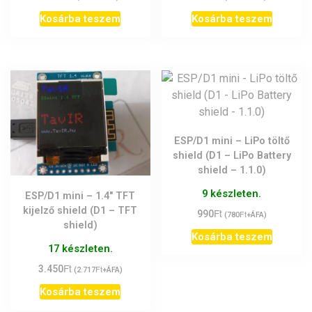
Kosárba teszem
Kosárba teszem
ESP/D1 mini – LiPo töltő
shield (D1 – LiPo Battery
shield – 1.1.0)
9 készleten.
ESP/D1 mini – 1.4″ TFT
kijelző shield (D1 – TFT
Ft
990
Ft
(
780
+ÁFA)
shield)
Kosárba teszem
17 készleten.
Ft
3.450
Ft
(
2.717
+ÁFA)
Kosárba teszem