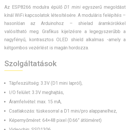
Az ESP8266 modulra épülő
D1 mini
egyszerű megoldást
kínál WiFi kapcsolatok létesítésére. A moduláris felépítés –
hasonlóan az Arduinohoz – shielad áramkörökkel
valósítható meg. Grafikus kijelzésre a legegyszerűbb a
nagyfényű, kontrasztos OLED shield alkalmas -amely a
kétgombos vezérlést is magán hordozza.
Szolgáltatások
Tápfeszültség: 3.3V (D1 mini lapról),
I/O felület: 3.3V meghajtás,
Áramfelvétel: max. 15 mA,
Csatlakozás: tüskesorral a D1 mini/pro alappanelhez,
Képernyőméret: 64×48 pixel (0.66” átlóméret)
Videochip: SSD1306,