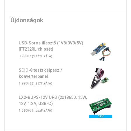
Újdonságok
USB-Soros illesztő (1V8/3V3/5V)
[FT232RL chipset]
Ft
3.990
(
Ft
+ÁFA)
3.142
SOIC-8 teszt csipesz /
konverterpanel
Ft
1.990
(
Ft
+ÁFA)
1.567
LX2-BUPS-12V UPS (2x18650, 15W,
12V, 1.2A, USB-C)
Ft
1.590
(
Ft
+ÁFA)
1.252