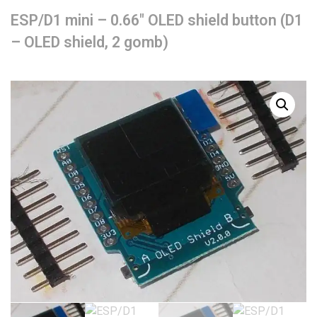
ESP/D1 mini – 0.66″ OLED shield button (D1
– OLED shield, 2 gomb)