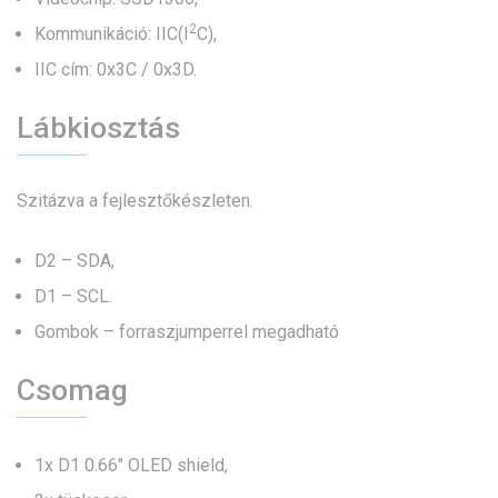
2
Kommunikáció: IIC(I
C),
IIC cím: 0x3C / 0x3D.
Lábkiosztás
Szitázva a fejlesztőkészleten.
D2 – SDA,
D1 – SCL.
Gombok – forraszjumperrel megadható
Csomag
1x D1 0.66″ OLED shield,