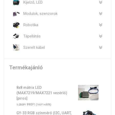
Kijelző, LED
Modulok, szenzorok
Robotika
Tápellátás
Szerelt kábel
Termékajánló
8x8 mátrix LED
(MAX7219/MAX7221 vezérlő)
[piros]
Original
Ft
Current
Ft
990
(
Ft
+ÁFA)
1.250
780
price
price
GY-33 RGB színmérő (I2C, UART,
was:
is: