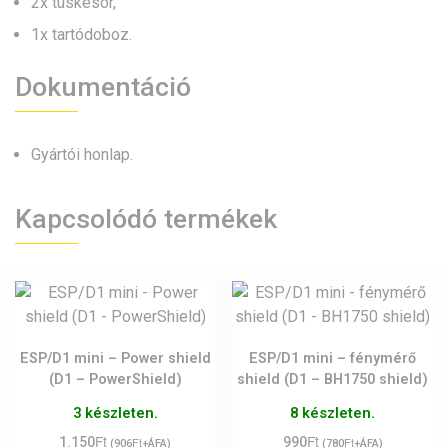
2x tüskesor,
1x tartódoboz.
Dokumentáció
Gyártói honlap
.
Kapcsolódó termékek
ESP/D1 mini – Power shield
ESP/D1 mini – fénymérő
(D1 – PowerShield)
shield (D1 – BH1750 shield)
3 készleten.
8 készleten.
Ft
Ft
1.150
Ft
990
Ft
(
906
+ÁFA)
(
780
+ÁFA)