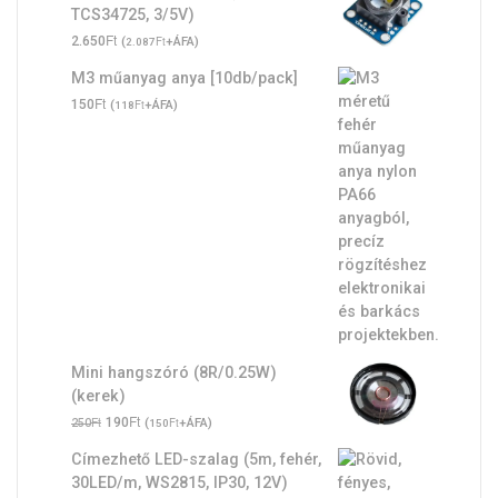
TCS34725, 3/5V)
1.250Ft.
990Ft.
Ft
2.650
(
Ft
+ÁFA)
2.087
M3 műanyag anya [10db/pack]
Ft
150
(
Ft
+ÁFA)
118
Mini hangszóró (8R/0.25W)
(kerek)
Original
Ft
Current
Ft
190
(
Ft
+ÁFA)
250
150
price
price
Címezhető LED-szalag (5m, fehér,
was:
is:
30LED/m, WS2815, IP30, 12V)
250Ft.
190Ft.