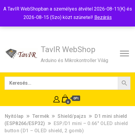
Tel:+36(20)99-23-781
Budapest, 1181, Szélmalom u. 13
A TavIR WebShopban a személyes átvétel 2026-08-11(K) és
E-Mail:shop@tavir.hu
2026-08-15 (Szo) közt szünetel!
Bezárás
TavIR WebShop
Arduino és Mikrokontroller Világ
0Ft
0
Nyitólap
Termék
Shield/pajzs
D1 mini shield
(ESP8266/ESP32)
ESP/D1 mini – 0.66″ OLED shield
button (D1 – OLED shield, 2 gomb)