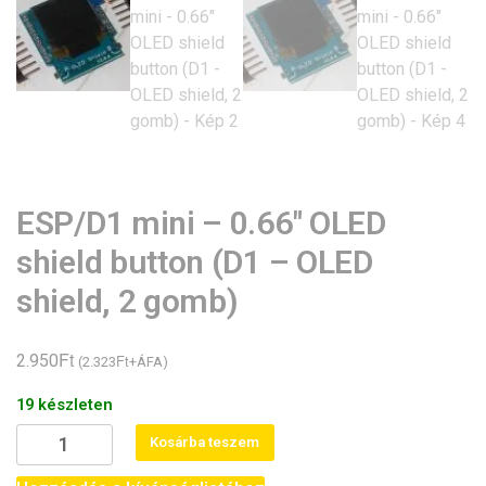
ESP/D1 mini – 0.66″ OLED
shield button (D1 – OLED
shield, 2 gomb)
Ft
2.950
Ft
(
2.323
+ÁFA)
19 készleten
ESP/D1
Kosárba teszem
mini