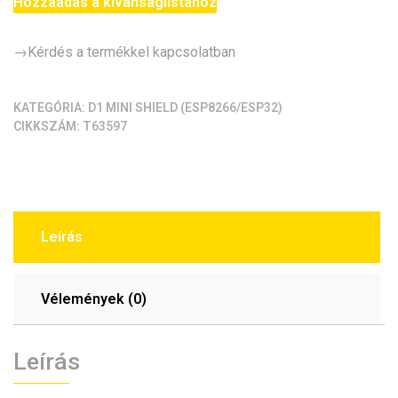
-
Hozzáadás a kívánságlistához
0.66"
OLED
→Kérdés a termékkel kapcsolatban
shield
button
(D1
KATEGÓRIA:
D1 MINI SHIELD (ESP8266/ESP32)
CIKKSZÁM:
T63597
-
OLED
shield,
2
gomb)
mennyiség
Leírás
Vélemények (0)
Leírás