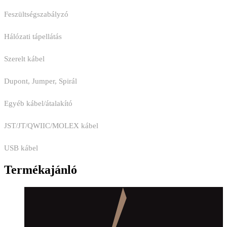
Feszültségszabályzó
Hálózati tápellátás
Szerelt kábel
Dupont, Jumper, Spirál
Egyéb kábel/átalakító
JST/JT/QWIIC/MOLEX kábel
USB kábel
Termékajánló