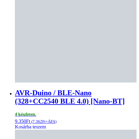
AVR-Duino / BLE-Nano
(328+CC2540 BLE 4.0) [Nano-BT]
4 készleten.
9.350
Ft
(
7.362
Ft
+ÁFA)
Kosárba teszem