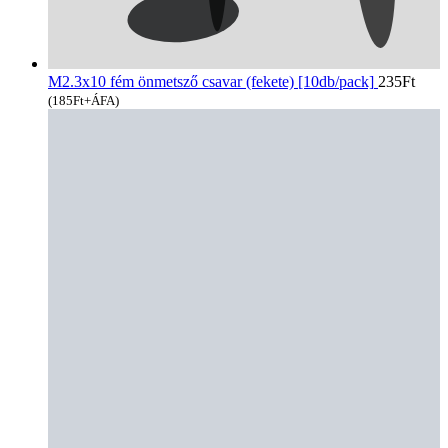
M2.3x10 fém önmetsző csavar (fekete) [10db/pack]
235
Ft
(
185
Ft
+ÁFA)