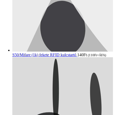
S50/Mifare (1k) fekete RFID kulcstartó
140
Ft
(
110
Ft
+ÁFA)