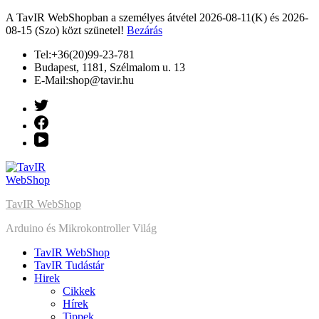
A TavIR WebShopban a személyes átvétel 2026-08-11(K) és 2026-
08-15 (Szo) közt szünetel!
Bezárás
Ugrás
Tel:+36(20)99-23-781
a
Budapest, 1181, Szélmalom u. 13
tartalomhoz
E-Mail:shop@tavir.hu
TavIR WebShop
Arduino és Mikrokontroller Világ
TavIR WebShop
TavIR Tudástár
Hirek
Cikkek
Hírek
Tippek