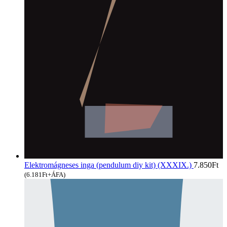
Elektromágneses inga (pendulum diy kit) (XXXIX.)
7.850
Ft
(
6.181
Ft
+ÁFA)