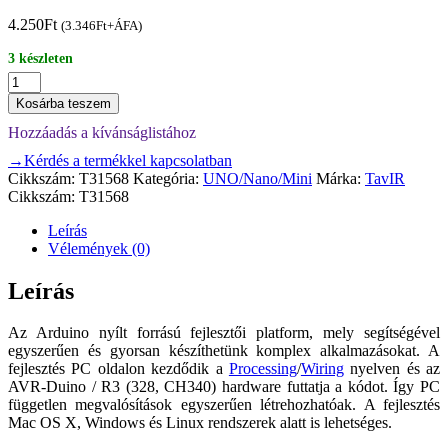
4.250
Ft
(
3.346
Ft
+ÁFA)
3 készleten
AVR-
Duino
Kosárba teszem
/
Hozzáadás a kívánságlistához
Uno
(R3;
→Kérdés a termékkel kapcsolatban
CH340,
Cikkszám:
T31568
Kategória:
UNO/Nano/Mini
Márka:
TavIR
miniUSB)
Cikkszám:
T31568
mennyiség
Leírás
Vélemények (0)
Leírás
Az Arduino nyílt forrású fejlesztői platform, mely segítségével
egyszerűen és gyorsan készíthetünk komplex alkalmazásokat. A
fejlesztés PC oldalon kezdődik a
Processing
/
Wiring
nyelven és az
AVR-Duino / R3 (328, CH340) hardware futtatja a kódot. Így PC
független megvalósítások egyszerűen létrehozhatóak. A fejlesztés
Mac OS X, Windows és Linux rendszerek alatt is lehetséges.