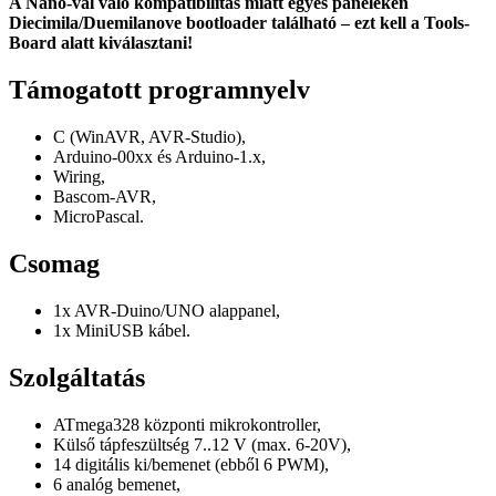
A Nano-val való kompatibilitás miatt egyes paneleken
Diecimila/Duemilanove bootloader található – ezt kell a Tools-
Board alatt kiválasztani!
Támogatott programnyelv
C (WinAVR, AVR-Studio),
Arduino-00xx és Arduino-1.x,
Wiring,
Bascom-AVR,
MicroPascal.
Csomag
1x AVR-Duino/UNO alappanel,
1x MiniUSB kábel.
Szolgáltatás
ATmega328 központi mikrokontroller,
Külső tápfeszültség 7..12 V (max. 6-20V),
14 digitális ki/bemenet (ebből 6 PWM),
6 analóg bemenet,