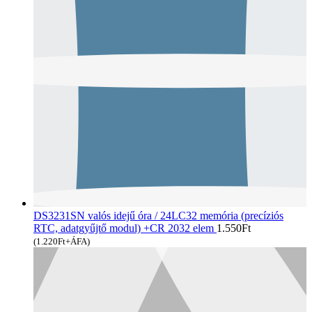
DS3231SN valós idejű óra / 24LC32 memória (precíziós
RTC, adatgyűjtő modul) +CR 2032 elem
1.550
Ft
(
1.220
Ft
+ÁFA)