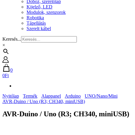
Doboz, szerelőlap
Kijelző, LED
Modulok, szenzorok
Robotika
Tápellátás
Szerelt kábel
Keresés...
×
0
0Ft
Nyitólap
Termék
Alappanel
Arduino
UNO/Nano/Mini
AVR-Duino / Uno (R3; CH340, miniUSB)
AVR-Duino / Uno (R3; CH340, miniUSB)