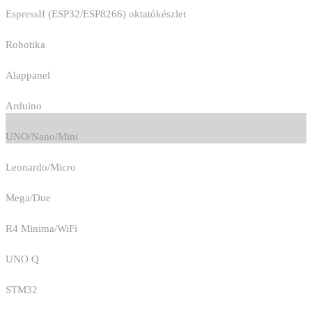
EspressIf (ESP32/ESP8266) oktatókészlet
Robotika
Alappanel
Arduino
UNO/Nano/Mini
Leonardo/Micro
Mega/Due
R4 Minima/WiFi
UNO Q
STM32