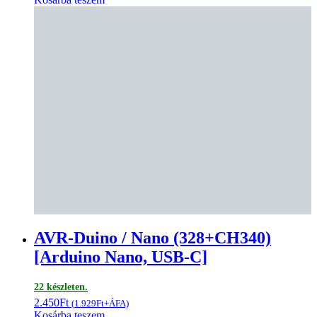
AVR-Duino / Nano (328+CH340)
[Arduino Nano, USB-C]
22 készleten.
2.450
Ft
(
1.929
Ft
+ÁFA)
Kosárba teszem