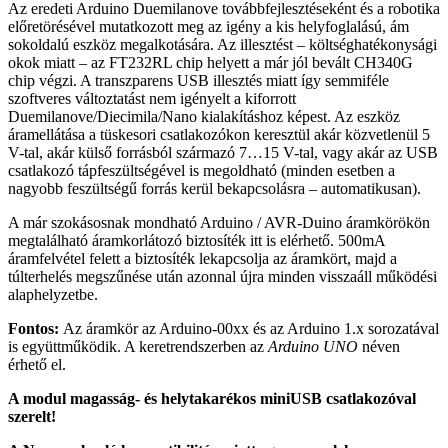
Az eredeti Arduino Duemilanove továbbfejlesztéseként és a robotika
előretörésével mutatkozott meg az igény a kis helyfoglalású, ám
sokoldalú eszköz megalkotására. Az illesztést – költséghatékonysági
okok miatt – az FT232RL chip helyett a már jól bevált CH340G
chip végzi. A transzparens USB illesztés miatt így semmiféle
szoftveres változtatást nem igényelt a kiforrott
Duemilanove/Diecimila/Nano kialakításhoz képest. Az eszköz
áramellátása a tüskesori csatlakozókon keresztül akár közvetlenül 5
V-tal, akár külső forrásból származó 7…15 V-tal, vagy akár az USB
csatlakozó tápfeszültségével is megoldható (minden esetben a
nagyobb feszültségű forrás kerül bekapcsolásra – automatikusan).
A már szokásosnak mondható Arduino / AVR-Duino áramkörökön
megtalálható áramkorlátozó biztosíték itt is elérhető. 500mA
áramfelvétel felett a biztosíték lekapcsolja az áramkört, majd a
túlterhelés megszűnése után azonnal újra minden visszaáll működési
alaphelyzetbe.
Fontos:
Az áramkör az Arduino-00xx és az Arduino 1.x sorozatával
is együttműködik. A keretrendszerben az
Arduino UNO
néven
érhető el.
A modul magasság- és helytakarékos miniUSB csatlakozóval
szerelt!