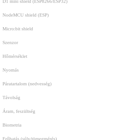
D1 mini shield (ESP8266/ESP32)
NodeMCU shield (ESP)
Micro:bit shield
Szenzor
Hőmérséklet
Nyomás
Páratartalom (nedvesség)
Távolság
Áram, feszültség
Biometria
Erőhatás (súly/tömegmérés)