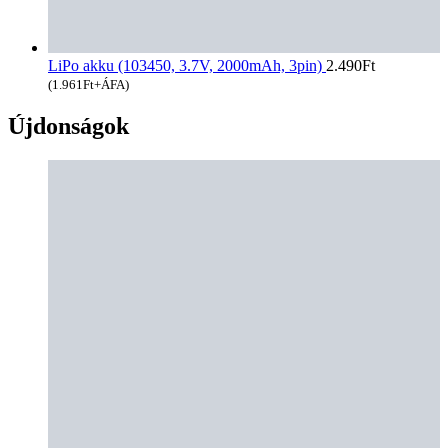
LiPo akku (103450, 3.7V, 2000mAh, 3pin)
2.490
Ft
(
1.961
Ft
+ÁFA)
Újdonságok