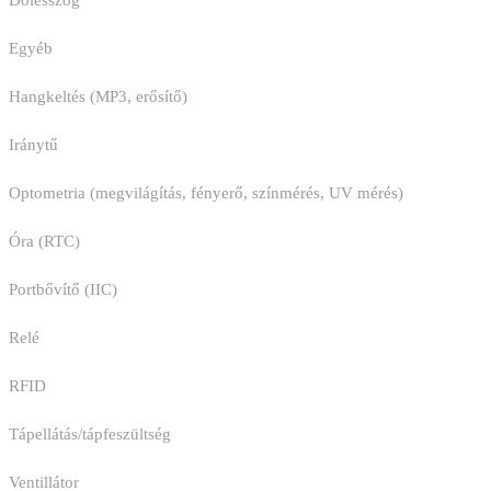
Dőlésszög
Egyéb
Hangkeltés (MP3, erősítő)
Iránytű
Optometria (megvilágítás, fényerő, színmérés, UV mérés)
Óra (RTC)
Portbővítő (IIC)
Relé
RFID
Tápellátás/tápfeszültség
Ventillátor