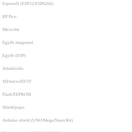
EspressIf (ESP32/ESP8266)
RP Pico
Micro:bit
Egyéb alappanel
Egyéb (ESP)
Adattárolás
SD/microSD/TF
Flash/EEPROM
Shield/pajzs
Arduino shield (UNO/Mega/Nano/R4)