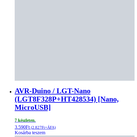
AVR-Duino / LGT-Nano
(LGT8F328P+HT428534) [Nano,
MicroUSB]
7 készleten.
3.590
Ft
(
2.827
Ft
+ÁFA)
Kosárba teszem