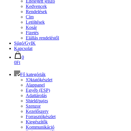
Elfelejtett jelszó
Kedvencek
Rendelések
Cím
Letöltések
Kosár
Fizetés
Elállás rendeléstől
Súgó/GyIK
Kapcsolat
0
0Ft
Fő kategóriák
!Oktatókészlet
Alappanel
Egyéb (ESP)
Adattárolás
Shield/pajzs
Szenzor
Kezelőszerv
Forrasztókészlet
Kiegészítők
Kommunikáció