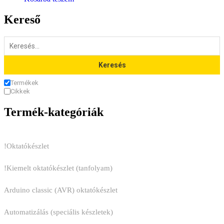
Kereső
Keresés
Termékek
Cikkek
Termék-kategóriák
!Oktatókészlet
!Kiemelt oktatókészlet (tanfolyam)
Arduino classic (AVR) oktatókészlet
Automatizálás (speciális készletek)