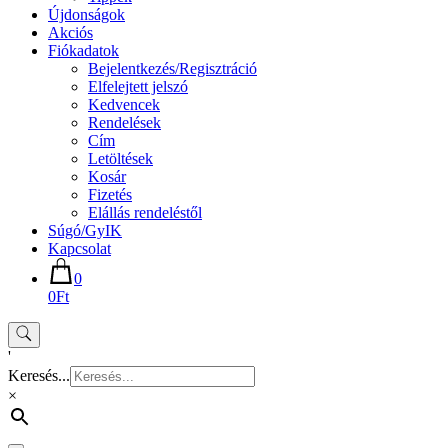
Újdonságok
Akciós
Fiókadatok
Bejelentkezés/Regisztráció
Elfelejtett jelszó
Kedvencek
Rendelések
Cím
Letöltések
Kosár
Fizetés
Elállás rendeléstől
Súgó/GyIK
Kapcsolat
0
0Ft
'
Keresés...
×