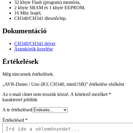
32 kbyte Flash (program) memória,
2 kbyte SRAM és 1 kbyte EEPROM,
16 Mhz órajel,
CH340/CH341 illesztőchip.
Dokumentáció
CH340/CH341 driver
Áramkörök kezelése
Értékelések
Még nincsenek értékelések.
„AVR-Duino / Uno (R3; CH340, miniUSB)” értékelése elsőként
Az e-mail címet nem tesszük közzé.
A kötelező mezőket
*
karakterrel jelöltük
A te értékelésed
Értékelésed
*