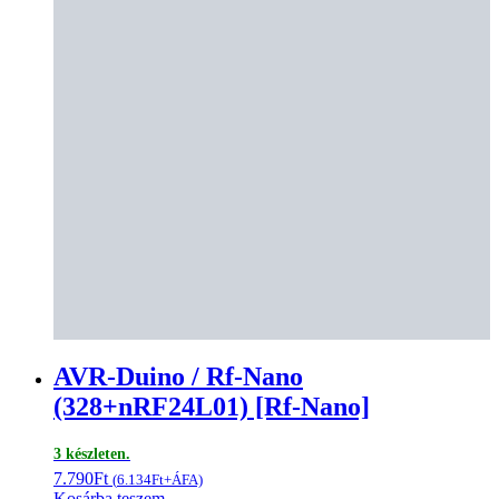
AVR-Duino / Rf-Nano
(328+nRF24L01) [Rf-Nano]
3 készleten.
7.790
Ft
(
6.134
Ft
+ÁFA)
Kosárba teszem