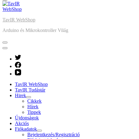
TavIR WebShop
Arduino és Mikrokontroller Világ
TavIR WebShop
TavIR Tudástár
Hirek
Cikkek
Hírek
Tippek
Újdonságok
Akciós
Fiókadatok
Bejelentkezés/Regisztráció