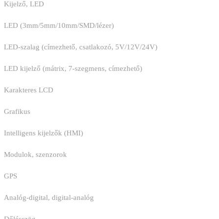
Kijelző, LED
LED (3mm/5mm/10mm/SMD/lézer)
LED-szalag (címezhető, csatlakozó, 5V/12V/24V)
LED kijelző (mátrix, 7-szegmens, címezhető)
Karakteres LCD
Grafikus
Intelligens kijelzők (HMI)
Modulok, szenzorok
GPS
Analóg-digital, digital-analóg