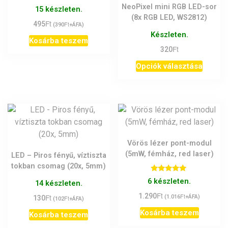
NeoPixel mini RGB LED-sor
15 készleten.
(8x RGB LED, WS2812)
Ft
495
Ft
(
390
+ÁFA)
Készleten.
Kosárba teszem
Ft
320
Ennek
Opciók választása
a
termék
több
variáci
van.
A
Vörös lézer pont-modul
változ
(5mW, fémház, red laser)
LED – Piros fényű, víztiszta
a
tokban csomag (20x, 5mm)
termék
Értékelés:
6 készleten.
14 készleten.
válasz
5.00
/ 5
Ft
1.290
Ft
Ft
ki
(
1.016
+ÁFA)
130
Ft
(
102
+ÁFA)
Kosárba teszem
Kosárba teszem