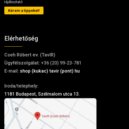
tájékoztató
Kérem a tippeket!
Elérhetőség
Cseh Róbert ev. (TavIR)
Ügyfélszolgálat:
+36 (20) 99-23-781
E-mail:
shop (kukac) tavir (pont) hu
Iroda/telephely:
1181 Budapest, Szélmalom utca 13.