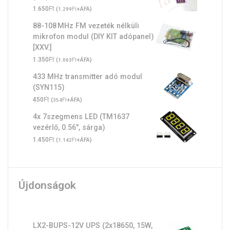
Ft
1.650
(
Ft
+ÁFA)
1.299
88-108 MHz FM vezeték nélküli
mikrofon modul (DIY KIT adópanel)
[XXV.]
Ft
1.350
(
Ft
+ÁFA)
1.063
433 MHz transmitter adó modul
(SYN115)
Ft
450
(
Ft
+ÁFA)
354
4x 7szegmens LED (TM1637
vezérlő, 0.56", sárga)
Ft
1.450
(
Ft
+ÁFA)
1.142
Újdonságok
LX2-BUPS-12V UPS (2x18650, 15W,