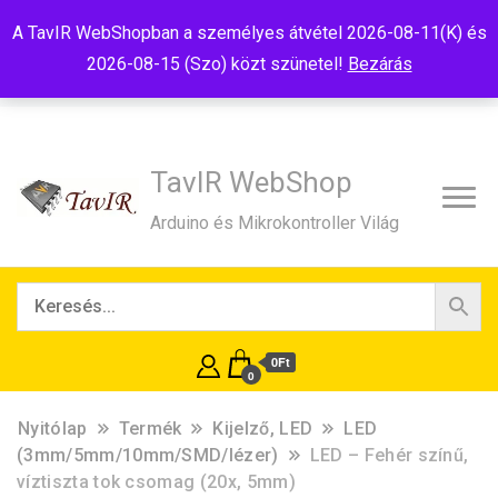
Tel:+36(20)99-23-781
Budapest, 1181, Szélmalom u. 13
A TavIR WebShopban a személyes átvétel 2026-08-11(K) és
E-Mail:shop@tavir.hu
2026-08-15 (Szo) közt szünetel!
Bezárás
TavIR WebShop
Arduino és Mikrokontroller Világ
0Ft
0
Nyitólap
Termék
Kijelző, LED
LED
(3mm/5mm/10mm/SMD/lézer)
LED – Fehér színű,
víztiszta tok csomag (20x, 5mm)