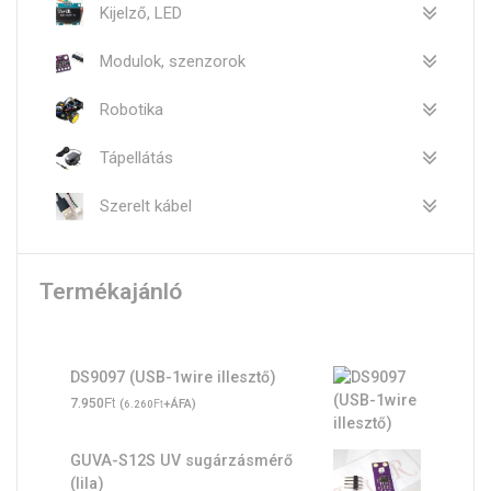
Kijelző, LED
Modulok, szenzorok
Robotika
Tápellátás
Szerelt kábel
Termékajánló
DS9097 (USB-1wire illesztő)
Ft
7.950
(
Ft
+ÁFA)
6.260
GUVA-S12S UV sugárzásmérő
(lila)