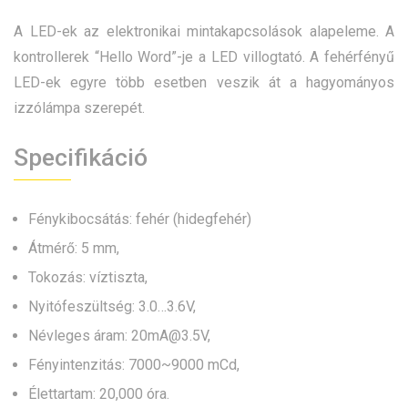
A LED-ek az elektronikai mintakapcsolások alapeleme. A
kontrollerek “Hello Word”-je a LED villogtató. A fehérfényű
LED-ek egyre több esetben veszik át a hagyományos
izzólámpa szerepét.
Specifikáció
Fénykibocsátás: fehér (hidegfehér)
Átmérő: 5 mm,
Tokozás: víztiszta,
Nyitófeszültség: 3.0…3.6V,
Névleges áram: 20mA@3.5V,
Fényintenzitás: 7000~9000 mCd,
Élettartam: 20,000 óra.