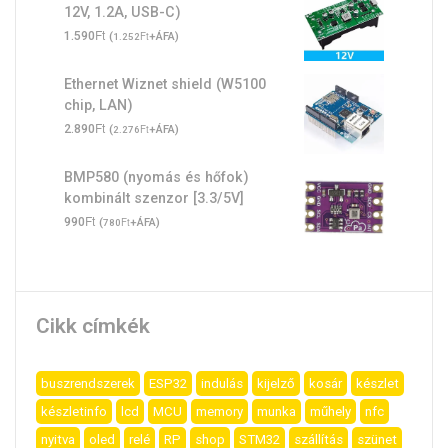
12V, 1.2A, USB-C)
Ft
1.590
(
Ft
+ÁFA)
1.252
Ethernet Wiznet shield (W5100
chip, LAN)
Ft
2.890
(
Ft
+ÁFA)
2.276
BMP580 (nyomás és hőfok)
kombinált szenzor [3.3/5V]
Ft
990
(
Ft
+ÁFA)
780
Cikk címkék
buszrendszerek
ESP32
indulás
kijelző
kosár
készlet
készletinfo
lcd
MCU
memory
munka
műhely
nfc
nyitva
oled
relé
RP
shop
STM32
szállítás
szünet