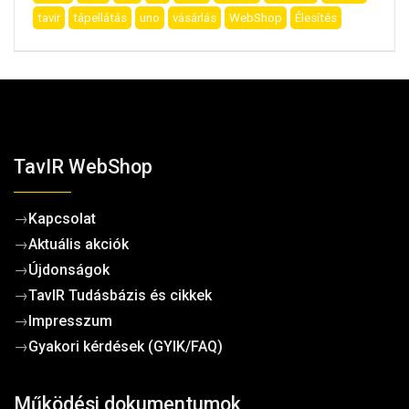
tavir
tápellátás
uno
vásárlás
WebShop
Élesítés
TavIR WebShop
→
Kapcsolat
→
Aktuális akciók
→
Újdonságok
→
TavIR Tudásbázis és cikkek
→
Impresszum
→
Gyakori kérdések (GYIK/FAQ)
Működési dokumentumok