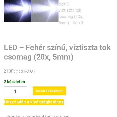
LED – Fehér színű, víztiszta tok
csomag (20x, 5mm)
Ft
210
Ft
(
165
+ÁFA)
2 készleten
LED
Kosárba teszem
-
Fehér
Hozzáadás a kívánságlistához
színű,
víztiszta
→Kérdés a termékkel kapcsolatban