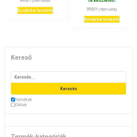
18 készleten.
495
Ft
(
390
+ÁFA)
Ft
995
Ft
Kosárba teszem
(
783
+ÁFA)
Kosárba teszem
Kereső
Keresés
Termékek
Cikkek
Termék-kategóriák