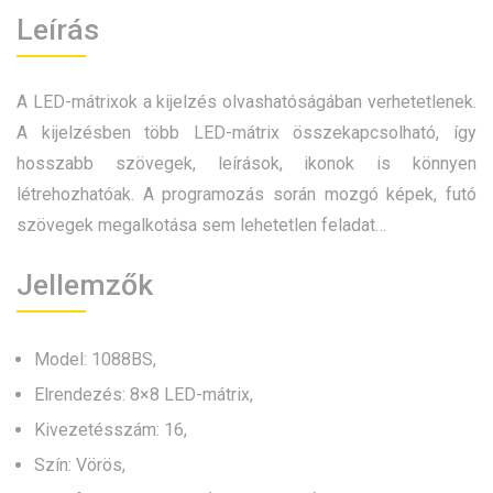
Leírás
A LED-mátrixok a kijelzés olvashatóságában verhetetlenek.
A kijelzésben több LED-mátrix összekapcsolható, így
hosszabb szövegek, leírások, ikonok is könnyen
létrehozhatóak. A programozás során mozgó képek, futó
szövegek megalkotása sem lehetetlen feladat…
Jellemzők
Model: 1088BS,
Elrendezés: 8×8 LED-mátrix,
Kivezetésszám: 16,
Szín: Vörös,