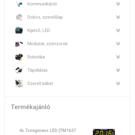
Kommunikáció
Doboz, szerelőlap
Kijelző, LED
Modulok, szenzorok
Robotika
Tápellátás
Szerelt kábel
Termékajánló
4x 7szegmens LED (TM1637