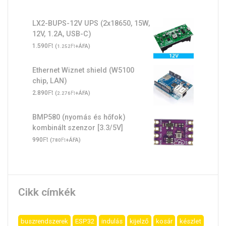
LX2-BUPS-12V UPS (2x18650, 15W,
12V, 1.2A, USB-C)
Ft
1.590
(
Ft
+ÁFA)
1.252
Ethernet Wiznet shield (W5100
chip, LAN)
Ft
2.890
(
Ft
+ÁFA)
2.276
BMP580 (nyomás és hőfok)
kombinált szenzor [3.3/5V]
Ft
990
(
Ft
+ÁFA)
780
Cikk címkék
buszrendszerek
ESP32
indulás
kijelző
kosár
készlet