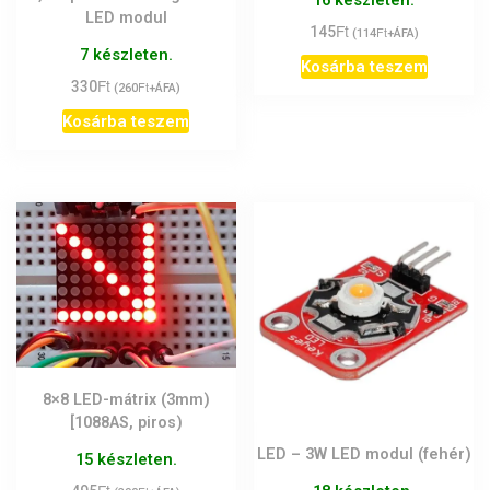
LED modul
Ft
145
Ft
(
114
+ÁFA)
7 készleten.
Kosárba teszem
Ft
330
Ft
(
260
+ÁFA)
Kosárba teszem
8×8 LED-mátrix (3mm)
[1088AS, piros)
LED – 3W LED modul (fehér)
15 készleten.
Ft