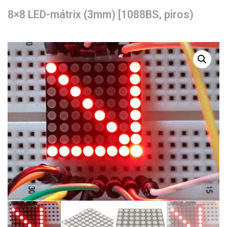
8×8 LED-mátrix (3mm) [1088BS, piros)