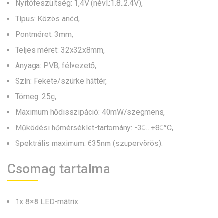
Nyitófeszültség: 1,4V (névl.:1.8..2.4V),
Típus: Közös anód,
Pontméret: 3mm,
Teljes méret: 32x32x8mm,
Anyaga: PVB, félvezető,
Szín: Fekete/szürke háttér,
Tömeg: 25g,
Maximum hődisszipáció: 40mW/szegmens,
Működési hőmérséklet-tartomány: -35…+85°C,
Spektrális maximum: 635nm (szupervörös).
Csomag tartalma
1x 8×8 LED-mátrix.