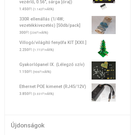
vezérlő, 0.56", sárga [óra])
Ft
1.450
(
Ft
+ÁFA)
1.142
330R ellenállás (1/4W;
vezetékkivezetés) [50db/pack]
Ft
300
(
Ft
+ÁFA)
236
Villogó/világító fenyőfa KIT [XXII.]
Ft
2.250
(
Ft
+ÁFA)
1.772
Gyakorlópanel IX. (Lélegző szív)
Ft
1.150
(
Ft
+ÁFA)
906
Ethernet POE kimenet (RJ45/12V)
Ft
3.850
(
Ft
+ÁFA)
3.031
Újdonságok