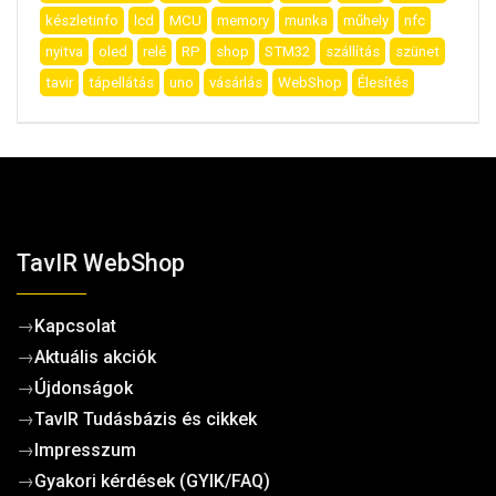
készletinfo
lcd
MCU
memory
munka
műhely
nfc
nyitva
oled
relé
RP
shop
STM32
szállítás
szünet
tavir
tápellátás
uno
vásárlás
WebShop
Élesítés
TavIR WebShop
→
Kapcsolat
→
Aktuális akciók
→
Újdonságok
→
TavIR Tudásbázis és cikkek
→
Impresszum
→
Gyakori kérdések (GYIK/FAQ)