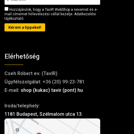
Hozzájárulok, hogy a TavIR WebShop a nevemet és e-
mail címemet hírlevelezési céllal kezelje.
Adatkezelési
tájékoztató
Kérem a tippeket!
Elérhetőség
Cseh Róbert ev. (TavIR)
Ügyfélszolgálat:
+36 (20) 99-23-781
E-mail:
shop (kukac) tavir (pont) hu
Iroda/telephely:
1181 Budapest, Szélmalom utca 13.