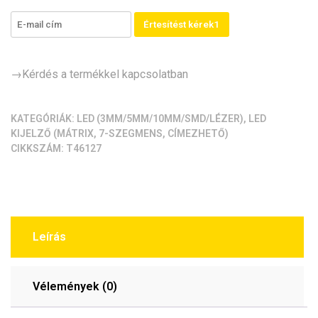
Értesítést kérek1
→Kérdés a termékkel kapcsolatban
KATEGÓRIÁK:
LED (3MM/5MM/10MM/SMD/LÉZER)
,
LED
KIJELZŐ (MÁTRIX, 7-SZEGMENS, CÍMEZHETŐ)
CIKKSZÁM:
T46127
Leírás
Vélemények (0)