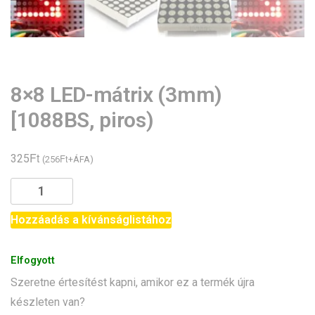
8×8 LED-mátrix (3mm)
[1088BS, piros)
Ft
325
Ft
(
256
+ÁFA)
8x8
LED-
mátrix
Hozzáadás a kívánságlistához
(3mm)
[1088BS,
Elfogyott
piros)
Szeretne értesítést kapni, amikor ez a termék újra
mennyiség
készleten van?