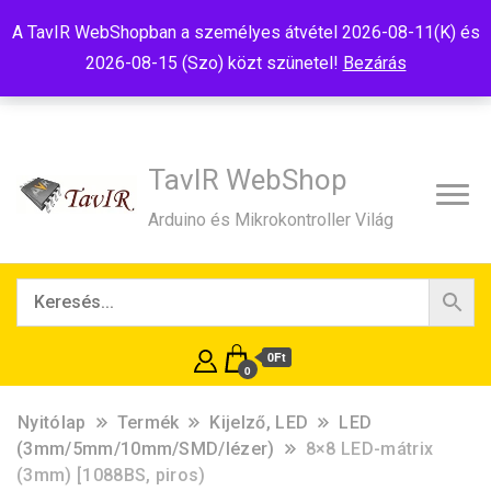
Tel:+36(20)99-23-781
Budapest, 1181, Szélmalom u. 13
A TavIR WebShopban a személyes átvétel 2026-08-11(K) és
E-Mail:shop@tavir.hu
2026-08-15 (Szo) közt szünetel!
Bezárás
TavIR WebShop
Arduino és Mikrokontroller Világ
0Ft
0
Nyitólap
Termék
Kijelző, LED
LED
(3mm/5mm/10mm/SMD/lézer)
8×8 LED-mátrix
(3mm) [1088BS, piros)