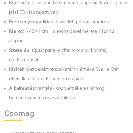
Kimeneti jel:
analóg feszültség és opcionálisan digitális
jel (LED visszajelzővel)
Érzékenység‑állítás:
beépített potenciométerrel
Méret:
6 × 3 × 1 cm – a tokos panel mérete a forrás
alapján.
Szerelési típus:
panel‑kivitel tokos burkolattal,
csatlakozóval
Kivitel:
piezoelektromos kerámia érzékelővel, elő­tét
ellenállással és LED visszajelzővel
Alkalmazás:
rezgés‑, kopp‑érzékelés, analóg
bemenetként mikrovezérlőkhöz
Csomag