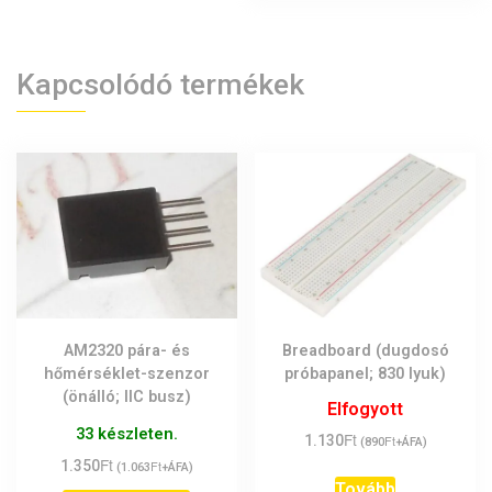
Kapcsolódó termékek
AM2320 pára- és
Breadboard (dugdosó
hőmérséklet-szenzor
próbapanel; 830 lyuk)
(önálló; IIC busz)
Elfogyott
33 készleten.
Ft
1.130
Ft
(
890
+ÁFA)
Ft
1.350
Ft
(
1.063
+ÁFA)
Tovább