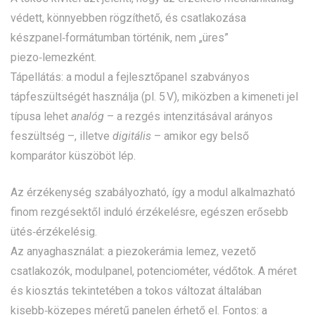
védett, könnyebben rögzíthető, és csatlakozása
készpanel‑formátumban történik, nem „üres”
piezo‑lemezként.
Tápellátás: a modul a fejlesztőpanel szabványos
tápfeszültségét használja (pl. 5 V), miközben a kimeneti jel
típusa lehet
analóg
– a rezgés intenzitásával arányos
feszültség –, illetve
digitális
– amikor egy belső
komparátor küszöböt lép.
Az érzékenység szabályozható, így a modul alkalmazható
finom rezgésektől induló érzékelésre, egészen erősebb
ütés‑érzékelésig.
Az anyaghasználat: a piezokerámia lemez, vezető
csatlakozók, modulpanel, potenciométer, védőtok. A méret
és kiosztás tekintetében a tokos változat általában
kisebb‑közepes méretű panelen érhető el. Fontos: a