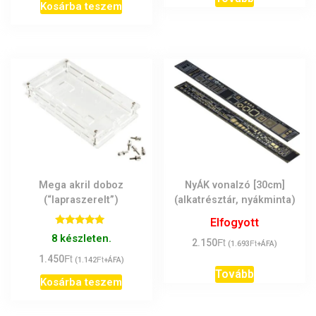
Kosárba teszem
Mega akril doboz
NyÁK vonalzó [30cm]
(“lapraszerelt”)
(alkatrésztár, nyákminta)
Elfogyott
Értékelés:
8 készleten.
Ft
2.150
Ft
5.00
(
1.693
+ÁFA)
/ 5
Ft
1.450
Ft
(
1.142
+ÁFA)
Tovább
Kosárba teszem