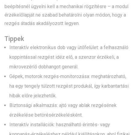
beépítésnél ügyelni kell a mechanikai rögzítésre – a modul
érzékelőlapját ne szabad behatárolni olyan módon, hogy a
rezgés átadás akadályozott legyen.
Tippek
Interaktív elektronikus dob vagy ütőfelület: a felhasználó
koppintással rezgést idéz elő, a szenzor érzékeli, a
mikrovezérlő dobhangot generál.
Gépek, motorok rezgés‑monitorozása: meghatározható,
ha egy tengely túlzott rezgést produkál, így karbantartási
hibák előre jelezhetők.
Biztonsági alkalmazás: ajtó vagy ablak rezgésének
érzékelése betörés­érzékelésként.
Interaktív installációk: használható érintés‑ vagy
koppanás‑érzékeléshez például kiállításokon, ahol fizikai