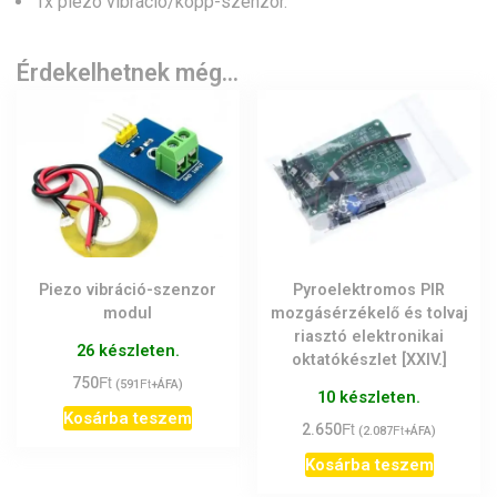
1x piezo vibráció/kopp-szenzor.
Érdekelhetnek még…
Piezo vibráció-szenzor
Pyroelektromos PIR
modul
mozgásérzékelő és tolvaj
riasztó elektronikai
26 készleten.
oktatókészlet [XXIV.]
Ft
750
Ft
(
591
+ÁFA)
10 készleten.
Kosárba teszem
Ft
2.650
Ft
(
2.087
+ÁFA)
Kosárba teszem