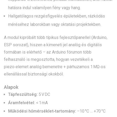
hatásra indul valamilyen fény vagy hang.
Hallgatólagos rezgésfigyelés épületekben, rázkódás
méréséhez laborokban vagy oktatási projektekben.
A modul kipróbált több típikus fejlesztőpanellel (Arduino,
ESP sorozat), hiszen a kimeneti jel analóg és digitális
formában is elérhető – az Arduino fórumon több
felhasználó is megosztotta, hogyan vezetékeli a
piezo‑elemet analóg bemenetre + párhuzamos 1 MΩ‑os
ellenállással biztonsági okokból.
Alapok
Tápfeszültség:
5 V DC
Áramfelvétel:
< 1 mA
Működési hőmérséklet‑tartomány:
–10 °C … +70 °C