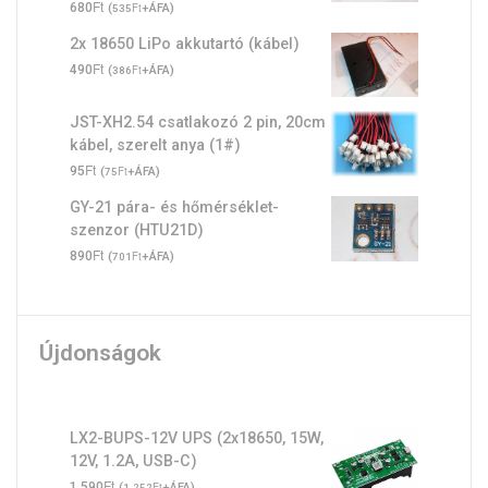
Ft
Értékelés:
680
(
Ft
+ÁFA)
535
5.00
/ 5
2x 18650 LiPo akkutartó (kábel)
Ft
490
(
Ft
+ÁFA)
386
JST-XH2.54 csatlakozó 2 pin, 20cm
kábel, szerelt anya (1#)
Ft
95
(
Ft
+ÁFA)
75
GY-21 pára- és hőmérséklet-
szenzor (HTU21D)
Ft
890
(
Ft
+ÁFA)
701
Újdonságok
LX2-BUPS-12V UPS (2x18650, 15W,
12V, 1.2A, USB-C)
Ft
1.590
(
Ft
+ÁFA)
1.252