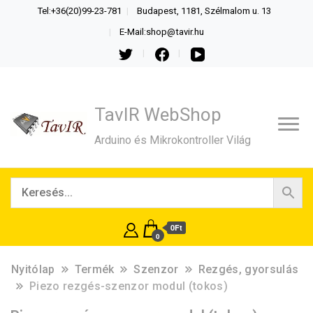
Tel:+36(20)99-23-781
Budapest, 1181, Szélmalom u. 13
E-Mail:shop@tavir.hu
TavIR WebShop
Arduino és Mikrokontroller Világ
0Ft
0
Nyitólap
Termék
Szenzor
Rezgés, gyorsulás
Piezo rezgés-szenzor modul (tokos)