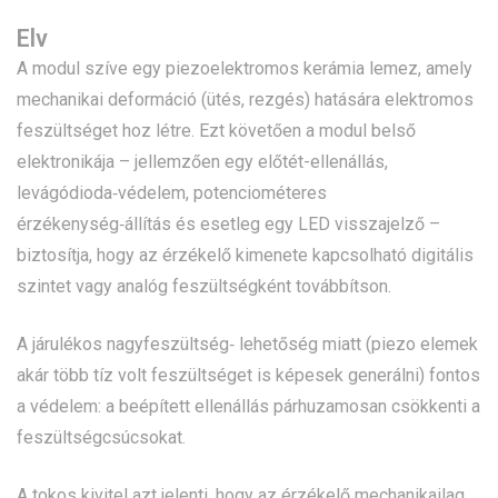
Elv
A modul szíve egy piezoelektromos kerámia lemez, amely
mechanikai deformáció (ütés, rezgés) hatására elektromos
feszültséget hoz létre. Ezt követően a modul belső
elektronikája – jellemzően egy elő­tét­-ellenállás,
levágódioda‑védelem, potenciométeres
érzékenység‑állítás és esetleg egy LED visszajelző –
biztosítja, hogy az érzékelő kimenete kapcsolható digitális
szintet vagy analóg feszültségként továbbítson.
A járulékos nagyfeszültség‑ lehetőség miatt (piezo elemek
akár több tíz volt feszültséget is képesek generálni) fontos
a védelem: a beépített ellenállás párhuzamosan csökkenti a
feszültségcsúcsokat.
A tokos kivitel azt jelenti, hogy az érzékelő mechanikailag