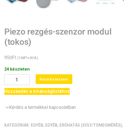
Piezo rezgés-szenzor modul
(tokos)
Ft
950
Ft
(
748
+ÁFA)
24 készleten
Piezo
Kosárba teszem
rezgés-
szenzor
Hozzáadás a kívánságlistához
modul
(tokos)
→Kérdés a termékkel kapcsolatban
mennyiség
KATEGÓRIÁK:
EGYÉB
,
EGYÉB
,
ERŐHATÁS (SÚLY/TÖMEGMÉRÉS)
,