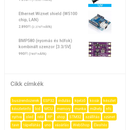
Ethernet Wiznet shield (W5100
chip, LAN)
Ft
2.890
(
Ft
+ÁFA)
2.276
BMP580 (nyomás és hőfok)
kombinált szenzor [3.3/5V]
Ft
990
(
Ft
+ÁFA)
780
Cikk címkék
buszrendszerek
ESP32
indulás
kijelző
kosár
készlet
készletinfo
lcd
MCU
memory
munka
műhely
nfc
nyitva
oled
relé
RP
shop
STM32
szállítás
szünet
tavir
tápellátás
uno
vásárlás
WebShop
Élesítés