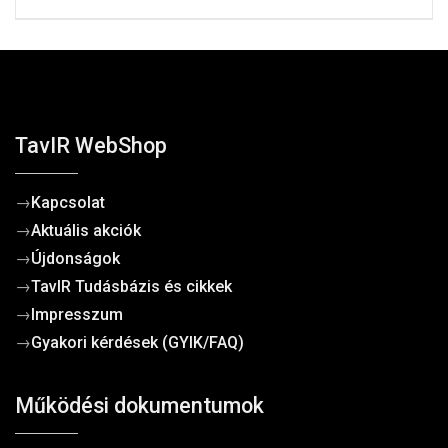
TavIR WebShop
→
Kapcsolat
→
Aktuális akciók
→
Újdonságok
→
TavIR Tudásbázis és cikkek
→
Impresszum
→
Gyakori kérdések (GYIK/FAQ)
Működési dokumentumok