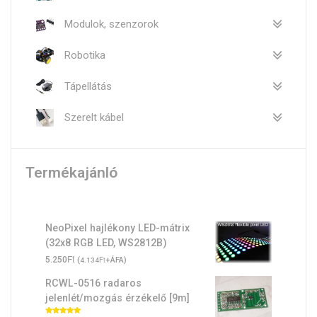
Modulok, szenzorok
Robotika
Tápellátás
Szerelt kábel
Termékajánló
NeoPixel hajlékony LED-mátrix
(32x8 RGB LED, WS2812B)
Ft
5.250
(
Ft
+ÁFA)
4.134
RCWL-0516 radaros
jelenlét/mozgás érzékelő [9m]