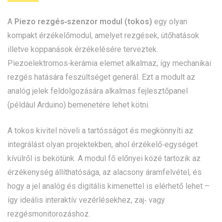
A
Piezo rezgés‑szenzor modul (tokos)
egy olyan
kompakt érzékelőmodul, amelyet rezgések, ütőhatások
illetve koppanások érzékelésére terveztek.
Piezoelektromos‑kerámia elemet alkalmaz, így mechanikai
rezgés hatására feszültséget generál. Ezt a modult az
analóg jelek feldolgozására alkalmas fejlesztőpanel
(például Arduino) bemenetére lehet kötni.
A tokos kivitel növeli a tartósságot és megkönnyíti az
integrálást olyan projektekben, ahol érzékelő‑egységet
kívülről is bekötünk. A modul fő előnyei közé tartozik az
érzékenység állíthatósága, az alacsony áramfelvétel, és
hogy a jel analóg és digitális kimenettel is elérhető lehet –
így ideális interaktív vezérlésekhez, zaj‑ vagy
rezgésmonitorozáshoz.