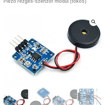
Piezo rezgés-szenzor modul (tokos)