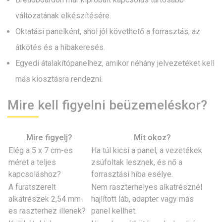
változatának elkészítésére.
Oktatási panelként, ahol jól követhető a forrasztás, az
átkötés és a hibakeresés.
Egyedi átalakítópanelhez, amikor néhány jelvezetéket kell
más kiosztásra rendezni.
Mire kell figyelni beüzemeléskor?
Mire figyelj?
Mit okoz?
Elég a 5 x 7 cm-es
Ha túl kicsi a panel, a vezetékek
méret a teljes
zsúfoltak lesznek, és nő a
kapcsoláshoz?
forrasztási hiba esélye.
A furatszerelt
Nem raszterhelyes alkatrésznél
alkatrészek 2,54 mm-
hajlított láb, adapter vagy más
es raszterhez illenek?
panel kellhet.