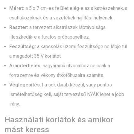
Méret:
a 5 x 7 cm-es felület elég-e az alkatrészeknek, a
csatlakozóknak és a vezetékek hajlítási helyének.
Raszter:
a tervezett alkatrészek lábtávolsága
illeszkedik-e a furatos próbapanelhez.
Feszültség:
a kapcsolás üzemi feszültsége ne lépje túl
a megadott 35 V korlátot.
Áramterhelés:
nagyáramú útvonalhoz ne csak a
forrszemre és vékony átkötőhuzalra számíts.
Véglegesítés:
ha sok darab készül, vagy pontos
ismételhetőség kell, saját tervezésű NYÁK lehet a jobb
irány.
Használati korlátok és amikor
mást keress