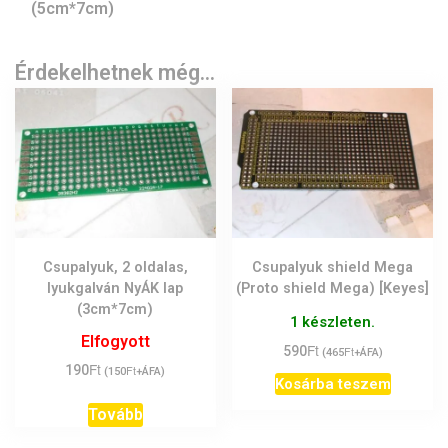
(5cm*7cm)
Érdekelhetnek még…
Csupalyuk, 2 oldalas,
Csupalyuk shield Mega
lyukgalván NyÁK lap
(Proto shield Mega) [Keyes]
(3cm*7cm)
1 készleten.
Elfogyott
Ft
590
Ft
(
465
+ÁFA)
Ft
190
Ft
(
150
+ÁFA)
Kosárba teszem
Tovább