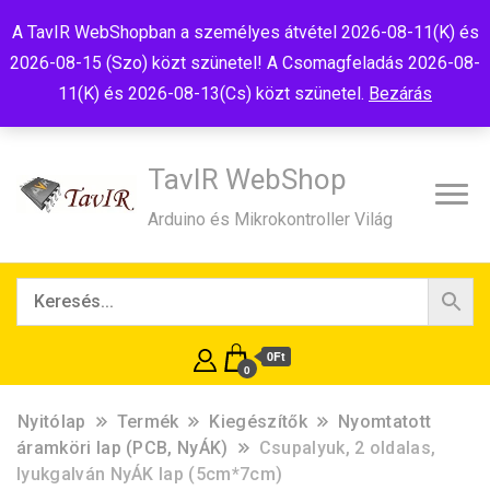
Tel:+36(20)99-23-781
Budapest, 1181, Szélmalom u. 13
A TavIR WebShopban a személyes átvétel 2026-08-11(K) és
E-Mail:shop@tavir.hu
2026-08-15 (Szo) közt szünetel! A Csomagfeladás 2026-08-
11(K) és 2026-08-13(Cs) közt szünetel.
Bezárás
TavIR WebShop
Arduino és Mikrokontroller Világ
0Ft
0
Nyitólap
Termék
Kiegészítők
Nyomtatott
áramköri lap (PCB, NyÁK)
Csupalyuk, 2 oldalas,
lyukgalván NyÁK lap (5cm*7cm)