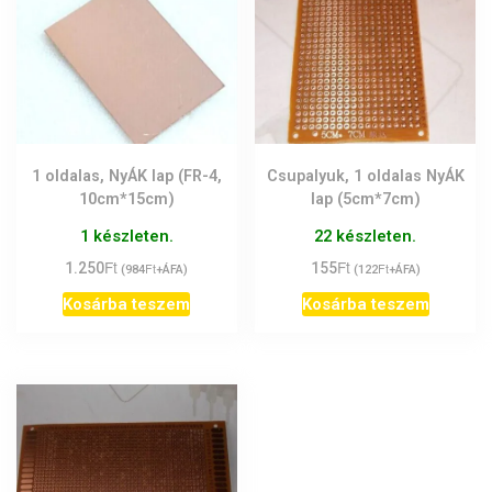
1 oldalas, NyÁK lap (FR-4,
Csupalyuk, 1 oldalas NyÁK
10cm*15cm)
lap (5cm*7cm)
1 készleten.
22 készleten.
Ft
Ft
1.250
Ft
155
Ft
(
984
+ÁFA)
(
122
+ÁFA)
Kosárba teszem
Kosárba teszem