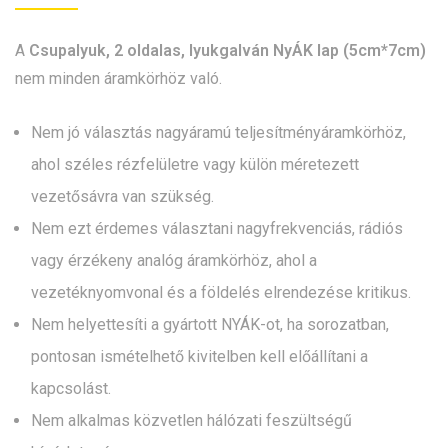
A
Csupalyuk, 2 oldalas, lyukgalván NyÁK lap (5cm*7cm)
nem minden áramkörhöz való.
Nem jó választás nagyáramú teljesítményáramkörhöz,
ahol széles rézfelületre vagy külön méretezett
vezetősávra van szükség.
Nem ezt érdemes választani nagyfrekvenciás, rádiós
vagy érzékeny analóg áramkörhöz, ahol a
vezetéknyomvonal és a földelés elrendezése kritikus.
Nem helyettesíti a gyártott NYÁK-ot, ha sorozatban,
pontosan ismételhető kivitelben kell előállítani a
kapcsolást.
Nem alkalmas közvetlen hálózati feszültségű