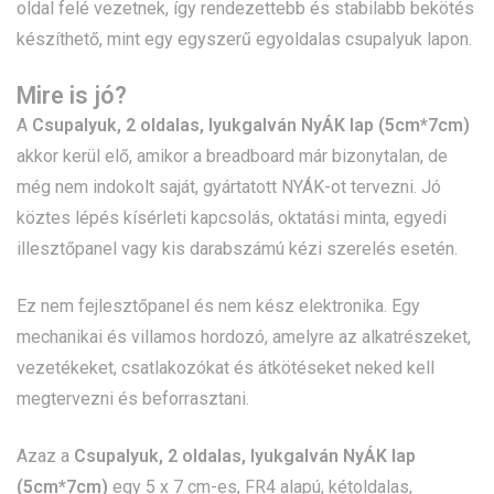
oldal felé vezetnek, így rendezettebb és stabilabb bekötés
készíthető, mint egy egyszerű egyoldalas csupalyuk lapon.
Mire is jó?
A
Csupalyuk, 2 oldalas, lyukgalván NyÁK lap (5cm*7cm)
akkor kerül elő, amikor a breadboard már bizonytalan, de
még nem indokolt saját, gyártatott NYÁK-ot tervezni. Jó
köztes lépés kísérleti kapcsolás, oktatási minta, egyedi
illesztőpanel vagy kis darabszámú kézi szerelés esetén.
Ez nem fejlesztőpanel és nem kész elektronika. Egy
mechanikai és villamos hordozó, amelyre az alkatrészeket,
vezetékeket, csatlakozókat és átkötéseket neked kell
megtervezni és beforrasztani.
Azaz a
Csupalyuk, 2 oldalas, lyukgalván NyÁK lap
(5cm*7cm)
egy 5 x 7 cm-es, FR4 alapú, kétoldalas,