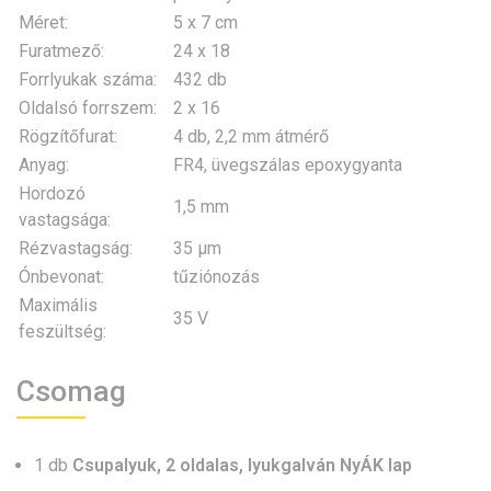
Méret:
5 x 7 cm
Furatmező:
24 x 18
Forrlyukak száma:
432 db
Oldalsó forrszem:
2 x 16
Rögzítőfurat:
4 db, 2,2 mm átmérő
Anyag:
FR4, üvegszálas epoxygyanta
Hordozó
1,5 mm
vastagsága:
Rézvastagság:
35 µm
Ónbevonat:
tűziónozás
Maximális
35 V
feszültség:
Csomag
1 db
Csupalyuk, 2 oldalas, lyukgalván NyÁK lap