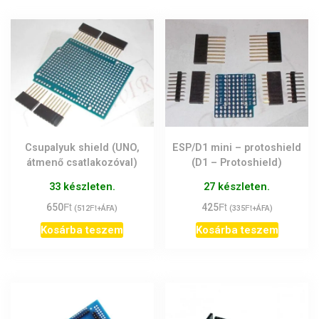
Csupalyuk shield (UNO,
ESP/D1 mini – protoshield
átmenő csatlakozóval)
(D1 – Protoshield)
33 készleten.
27 készleten.
Ft
Ft
650
Ft
425
Ft
(
512
+ÁFA)
(
335
+ÁFA)
Kosárba teszem
Kosárba teszem