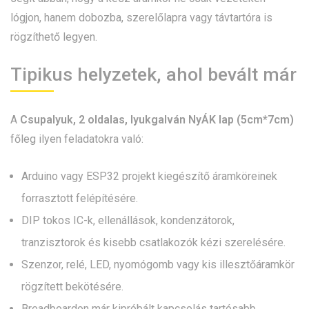
lógjon, hanem dobozba, szerelőlapra vagy távtartóra is
rögzíthető legyen.
Tipikus helyzetek, ahol bevált már
A
Csupalyuk, 2 oldalas, lyukgalván NyÁK lap (5cm*7cm)
főleg ilyen feladatokra való:
Arduino vagy ESP32 projekt kiegészítő áramköreinek
forrasztott felépítésére.
DIP tokos IC-k, ellenállások, kondenzátorok,
tranzisztorok és kisebb csatlakozók kézi szerelésére.
Szenzor, relé, LED, nyomógomb vagy kis illesztőáramkör
rögzített bekötésére.
Breadboardon már kipróbált kapcsolás tartósabb