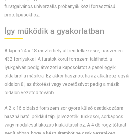
furatgalvános univerzális próbanyák kézi forrasztású
prototípusokhoz.
Így működik a gyakorlatban
A lapon 24 x 18 raszterhely áll rendelkezésre, összesen
432 forrlyukkal. A furatok körül forrszem található, a
lyukgalván pedig átvezeti a kapcsolatot a panel egyik
oldaláról a másikra. Ez akkor hasznos, ha az alkatrész egyik
oldalon ül, az átkötést vagy vezetősávot pedig a másik
oldalon vezeted tovább.
A 2 x 16 oldalsó forrszem sor gyors külső csatlakozásra
használható: például táp, jelvezeték, tüskesor, sorkapocs
vagy modulcsatlakozás kialakításához. A 4 db rögzítőfurat
segít abban, hogy a kész áramkör ne csak vezetéken