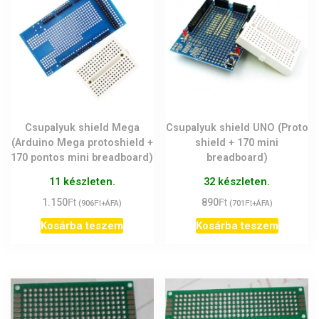
Csupalyuk shield Mega
Csupalyuk shield UNO (Proto
(Arduino Mega protoshield +
shield + 170 mini
170 pontos mini breadboard)
breadboard)
11 készleten.
32 készleten.
Ft
Ft
1.150
Ft
890
Ft
(
906
+ÁFA)
(
701
+ÁFA)
Kosárba teszem
Kosárba teszem