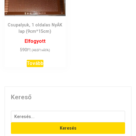
Csupalyuk, 1 oldalas NyÁK
lap (9cm*15cm)
Elfogyott
Ft
590
Ft
(
465
+ÁFA)
Tovább
Kereső
Keresés