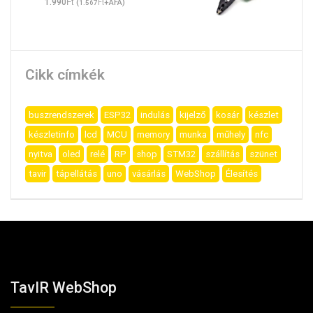
Ft
1.990
(
Ft
+ÁFA)
1.567
Cikk címkék
buszrendszerek
ESP32
indulás
kijelző
kosár
készlet
készletinfo
lcd
MCU
memory
munka
műhely
nfc
nyitva
oled
relé
RP
shop
STM32
szállítás
szünet
tavir
tápellátás
uno
vásárlás
WebShop
Élesítés
TavIR WebShop