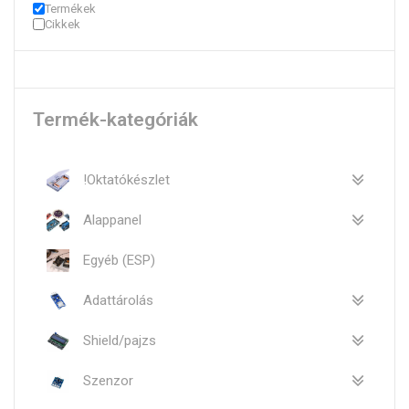
Termékek
Cikkek
Termék-kategóriák
!Oktatókészlet
Alappanel
Egyéb (ESP)
Adattárolás
Shield/pajzs
Szenzor