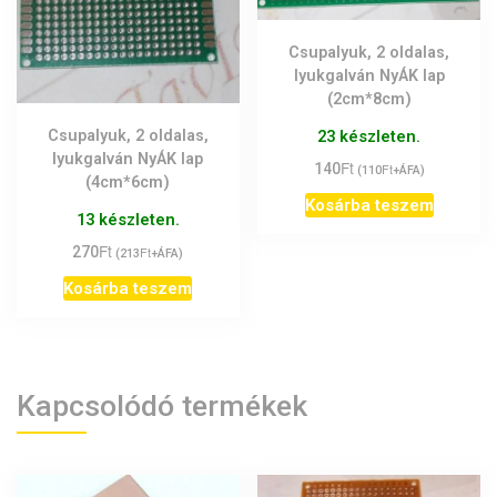
Csupalyuk, 2 oldalas,
lyukgalván NyÁK lap
(2cm*8cm)
23 készleten.
Csupalyuk, 2 oldalas,
lyukgalván NyÁK lap
Ft
140
Ft
(
110
+ÁFA)
(4cm*6cm)
Kosárba teszem
13 készleten.
Ft
270
Ft
(
213
+ÁFA)
Kosárba teszem
Kapcsolódó termékek