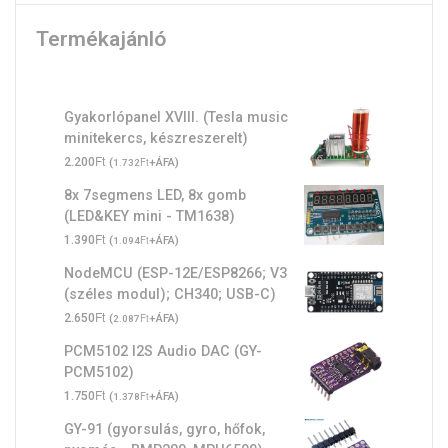
Termékajánló
Gyakorlópanel XVIII. (Tesla music
minitekercs, készreszerelt)
Ft
2.200
(
Ft
+ÁFA)
1.732
8x 7segmens LED, 8x gomb
(LED&KEY mini - TM1638)
Ft
1.390
(
Ft
+ÁFA)
1.094
NodeMCU (ESP-12E/ESP8266; V3
(széles modul); CH340; USB-C)
Ft
2.650
(
Ft
+ÁFA)
2.087
PCM5102 I2S Audio DAC (GY-
PCM5102)
Ft
1.750
(
Ft
+ÁFA)
1.378
GY-91 (gyorsulás, gyro, hőfok,