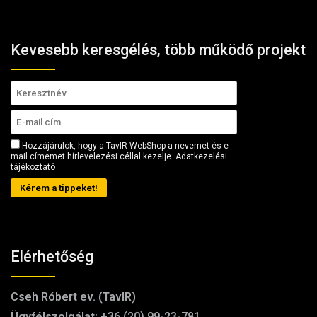
Kevesebb keresgélés, több működő projekt
Hozzájárulok, hogy a TavIR WebShop a nevemet és e-
mail címemet hírlevelezési céllal kezelje.
Adatkezelési
tájékoztató
Kérem a tippeket!
Elérhetőség
Cseh Róbert ev. (TavIR)
Ügyfélszolgálat:
+36 (20) 99-23-781