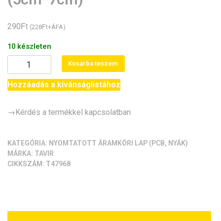
Ft
290
Ft
(
228
+ÁFA)
10 készleten
Csupalyuk,
Kosárba teszem
2
oldalas,
Hozzáadás a kívánságlistához
lyukgalván
NyÁK
→Kérdés a termékkel kapcsolatban
lap
(5cm*7cm)
mennyiség
KATEGÓRIA:
NYOMTATOTT ÁRAMKÖRI LAP (PCB, NYÁK)
MÁRKA:
TAVIR
CIKKSZÁM:
T47968