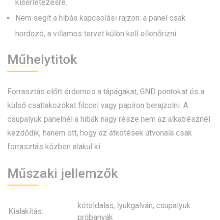
kísérletezésre.
Nem segít a hibás kapcsolási rajzon: a panel csak
hordozó, a villamos tervet külön kell ellenőrizni.
Műhelytitok
Forrasztás előtt érdemes a tápágakat, GND pontokat és a
külső csatlakozókat filccel vagy papíron berajzolni. A
csupalyuk panelnél a hibák nagy része nem az alkatrésznél
kezdődik, hanem ott, hogy az átkötések útvonala csak
forrasztás közben alakul ki.
Műszaki jellemzők
kétoldalas, lyukgalván, csupalyuk
Kialakítás:
próbanyák