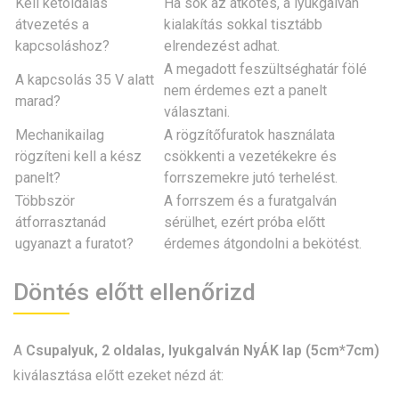
Kell kétoldalas
Ha sok az átkötés, a lyukgalván
átvezetés a
kialakítás sokkal tisztább
kapcsoláshoz?
elrendezést adhat.
A megadott feszültséghatár fölé
A kapcsolás 35 V alatt
nem érdemes ezt a panelt
marad?
választani.
Mechanikailag
A rögzítőfuratok használata
rögzíteni kell a kész
csökkenti a vezetékekre és
panelt?
forrszemekre jutó terhelést.
Többször
A forrszem és a furatgalván
átforrasztanád
sérülhet, ezért próba előtt
ugyanazt a furatot?
érdemes átgondolni a bekötést.
Döntés előtt ellenőrizd
A
Csupalyuk, 2 oldalas, lyukgalván NyÁK lap (5cm*7cm)
kiválasztása előtt ezeket nézd át: