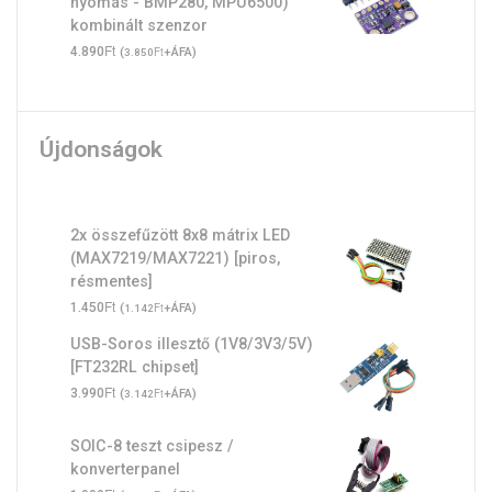
nyomás - BMP280, MPU6500)
kombinált szenzor
Ft
4.890
(
Ft
+ÁFA)
3.850
Újdonságok
2x összefűzött 8x8 mátrix LED
(MAX7219/MAX7221) [piros,
résmentes]
Ft
1.450
(
Ft
+ÁFA)
1.142
USB-Soros illesztő (1V8/3V3/5V)
[FT232RL chipset]
Ft
3.990
(
Ft
+ÁFA)
3.142
SOIC-8 teszt csipesz /
konverterpanel