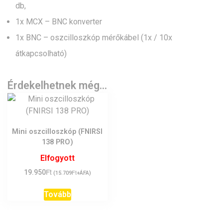
db,
1x MCX – BNC konverter
1x BNC – oszcilloszkóp mérőkábel (1x / 10x
átkapcsolható)
Érdekelhetnek még…
Mini oszcilloszkóp (FNIRSI
138 PRO)
Elfogyott
Ft
19.950
Ft
(
15.709
+ÁFA)
Tovább