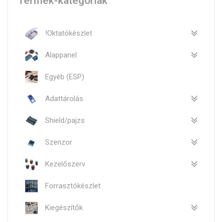
Termék-kategóriák
!Oktatókészlet
Alappanel
Egyéb (ESP)
Adattárolás
Shield/pajzs
Szenzor
Kezelőszerv
Forrasztókészlet
Kiegészítők