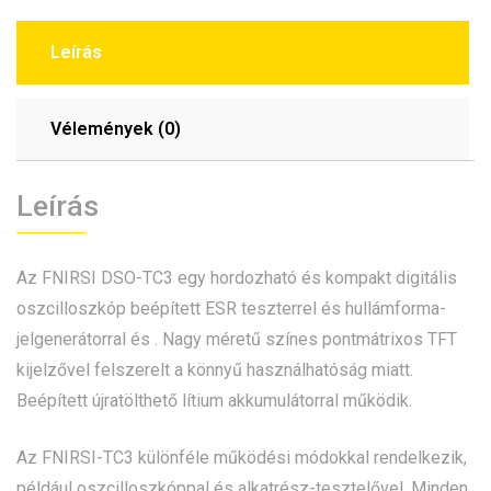
Leírás
Vélemények (0)
Leírás
Az FNIRSI DSO-TC3 egy hordozható és kompakt digitális
oszcilloszkóp beépített ESR teszterrel és hullámforma-
jelgenerátorral és . Nagy méretű színes pontmátrixos TFT
kijelzővel felszerelt a könnyű használhatóság miatt.
Beépített újratölthető lítium akkumulátorral működik.
Az FNIRSI-TC3 különféle működési módokkal rendelkezik,
például oszcilloszkóppal és alkatrész-tesztelővel. Minden