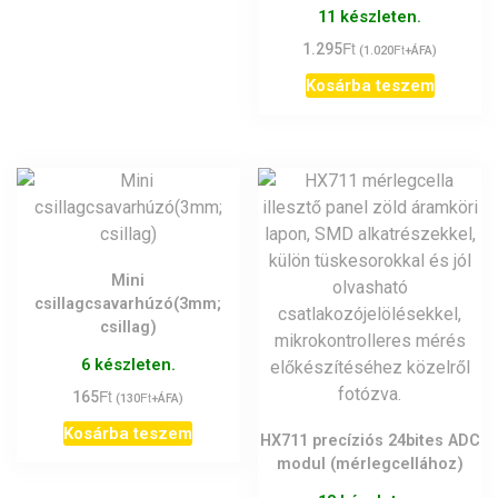
11 készleten.
Ft
1.295
Ft
(
1.020
+ÁFA)
Kosárba teszem
Mini
csillagcsavarhúzó(3mm;
csillag)
6 készleten.
Ft
165
Ft
(
130
+ÁFA)
Kosárba teszem
HX711 precíziós 24bites ADC
modul (mérlegcellához)