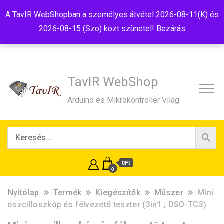
Tel:+36(20)99-23-781
Budapest, 1181, Szélmalom u. 13
A TavIR WebShopban a személyes átvétel 2026-08-11(K) és
E-Mail:shop@tavir.hu
2026-08-15 (Szo) közt szünetel!
Bezárás
TavIR WebShop
Arduino és Mikrokontroller Világ
0Ft
0
Nyitólap
Termék
Kiegészítők
Műszer
Mini
oszcilloszkóp és félvezető teszter (3in1 ; DSO-TC3)