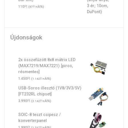
Ft
110
(
Ft
+ÁFA)
87
Újdonságok
2x összefűzött 8x8 mátrix LED
(MAX7219/MAX7221) [piros,
résmentes]
Ft
1.450
(
Ft
+ÁFA)
1.142
USB-Soros illesztő (1V8/3V3/5V)
[FT232RL chipset]
Ft
3.990
(
Ft
+ÁFA)
3.142
SOIC-8 teszt csipesz /
konverterpanel
Ft
1.990
(
Ft
+ÁFA)
1.567