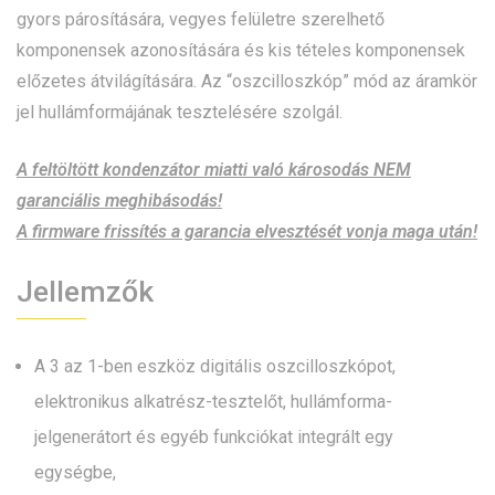
gyors párosítására, vegyes felületre szerelhető
komponensek azonosítására és kis tételes komponensek
előzetes átvilágítására. Az “oszcilloszkóp” mód az áramkör
jel hullámformájának tesztelésére szolgál.
A feltöltött kondenzátor miatti való károsodás NEM
garanciális meghibásodás!
A firmware frissítés a garancia elvesztését vonja maga után!
Jellemzők
A 3 az 1-ben eszköz digitális oszcilloszkópot,
elektronikus alkatrész-tesztelőt, hullámforma-
jelgenerátort és egyéb funkciókat integrált egy
egységbe,