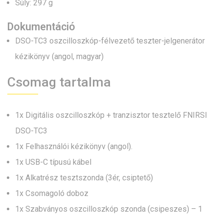
Súly: 297 g
Dokumentáció
DSO-TC3 oszcilloszkóp-félvezető teszter-jelgenerátor
kézikönyv (angol, magyar)
Csomag tartalma
1x Digitális oszcilloszkóp + tranzisztor tesztelő FNIRSI
DSO-TC3
1x Felhasználói kézikönyv (angol).
1x USB-C típusú kábel
1x Alkatrész tesztszonda (3ér, csiptető)
1x Csomagoló doboz
1x Szabványos oszcilloszkóp szonda (csipeszes) – 1