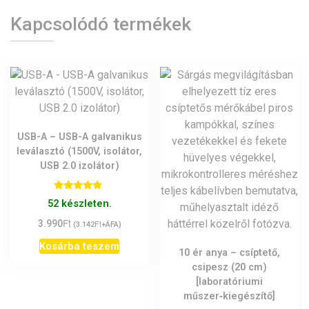
Kapcsolódó termékek
USB-A – USB-A galvanikus
leválasztó (1500V, isolátor,
USB 2.0 izolátor)
Értékelés:
52 készleten.
5.00
/ 5
Ft
3.990
Ft
(
3.142
+ÁFA)
Kosárba teszem
10 ér anya – csíptető,
csipesz (20 cm)
[laboratóriumi
műszer‑kiegészítő]