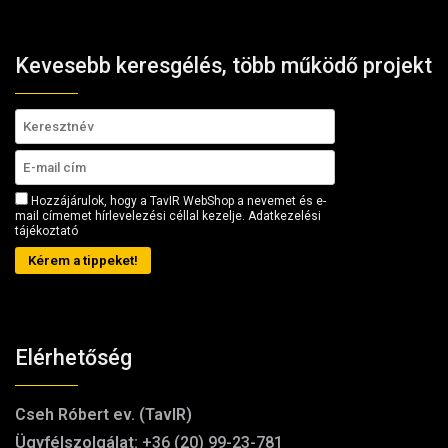
Kevesebb keresgélés, több működő projekt
Hozzájárulok, hogy a TavIR WebShop a nevemet és e-
mail címemet hírlevelezési céllal kezelje.
Adatkezelési
tájékoztató
Kérem a tippeket!
Elérhetőség
Cseh Róbert ev. (TavIR)
Ügyfélszolgálat:
+36 (20) 99-23-781