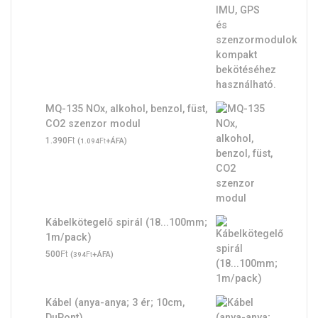
MQ-135 NOx, alkohol, benzol, füst,
CO2 szenzor modul
Ft
1.390
(
Ft
+ÁFA)
1.094
Kábelkötegelő spirál (18...100mm;
1m/pack)
Ft
500
(
Ft
+ÁFA)
394
Kábel (anya-anya; 3 ér; 10cm,
DuPont)