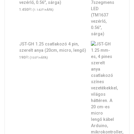
vezérlő, 0.56", sárga)
Ft
1.450
(
Ft
+ÁFA)
1.142
JST-GH 1.25 csatlakozó 4 pin,
szerelt anya (20cm, micro, lengő)
Ft
190
(
Ft
+ÁFA)
150