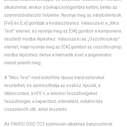
alkalommal, amikor a bekapcsológombra kattint, belép az
üzemmódválasztó felületre. Nyomja meg az iránybillentyűk
[Fel] és [Le] gombját a kiválasztáshoz. Válassza ki a „Mos
Test” elemet, és nyomja meg az [OK] gombot a komponens
tesztelő módba lépéshez. Válassza ki az „Oszcilloszkóp”
elemet, majd nyomja meg az [OK] gombot az oszcilloszkóp
módba lépéshez illetve a harmadik eset a jelgenerátor
menüt jeleníti meg.
A “Mos Test” mód különféle típusú tranzisztorokat
tesztelhet, és azonosíthatja az eszköz típusát, a
lábkiosztást, a hFE-t, a letörési feszültségeket
feszültséget, a kapacitást, ellenállást, induktivitás
összetevőit stb. lehet tesztelni.
Az FNIRSI DSO-TC3 különösen alkalmas tranzisztorok