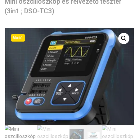
Mini oszcilloszkóp és félvezető teszter
(3in1 ; DSO-TC3)
Akció!