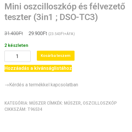
Mini oszcilloszkóp és félvezető
teszter (3in1 ; DSO-TC3)
Ft
Ft
Original
Current
31.400
29.900
Ft
(
23.543
+ÁFA)
price
price
2 készleten
was:
is:
Mini
Kosárba teszem
31.400Ft.
29.900Ft.
oszcilloszkóp
és
Hozzáadás a kívánságlistához
félvezető
teszter
→Kérdés a termékkel kapcsolatban
(3in1
;
DSO-
KATEGÓRIA:
MŰSZER
CÍMKÉK:
MŰSZER
,
OSZCILLOSZKÓP
CIKKSZÁM:
T96534
TC3)
mennyiség