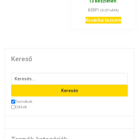
13 készleten.
Ft
650
Ft
(
512
+ÁFA)
Kosárba teszem
Kereső
Keresés
Termékek
Cikkek