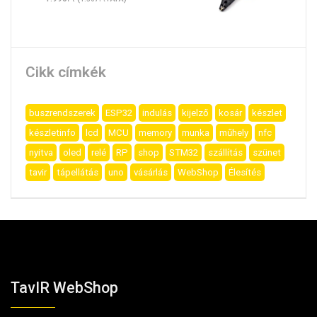
Cikk címkék
buszrendszerek
ESP32
indulás
kijelző
kosár
készlet
készletinfo
lcd
MCU
memory
munka
műhely
nfc
nyitva
oled
relé
RP
shop
STM32
szállítás
szünet
tavir
tápellátás
uno
vásárlás
WebShop
Élesítés
TavIR WebShop