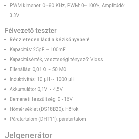
PWM kimenet: 0~80 KHz, PWM: 0~100%, Amplitúdó:
3.3V
Félvezető teszter
Részletesen lásd a kézikönyvben!
Kapacitás: 25pF ~ 100mF
Kapacitásérték, veszteségi tényező: Vloss
Ellenállás: 0,01 Ω ~ 50 MΩ
Induktivitás: 10 µH ~ 1000 µH
Akkumulátor 0,1V ~ 4,5V
Bemeneti feszültség: 0~16V
Hőmérséklet (DS18B20): Hőfok
Páratartalom (DHT11): páratartalom
Jelgenerátor