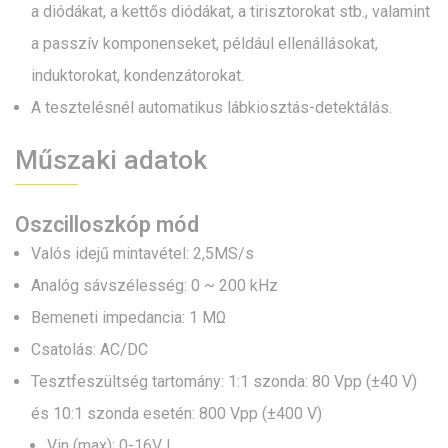
a diódákat, a kettős diódákat, a tirisztorokat stb., valamint
a passzív komponenseket, például ellenállásokat,
induktorokat, kondenzátorokat.
A tesztelésnél automatikus lábkiosztás-detektálás.
Műszaki adatok
Oszcilloszkóp mód
Valós idejű mintavétel: 2,5MS/s
Analóg sávszélesség: 0 ~ 200 kHz
Bemeneti impedancia: 1 MΩ
Csatolás: AC/DC
Tesztfeszültség tartomány: 1:1 szonda: 80 Vpp (±40 V)
és 10:1 szonda esetén: 800 Vpp (±400 V)
Vin (max): 0-16V !