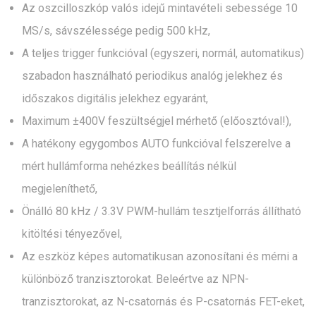
Az oszcilloszkóp valós idejű mintavételi sebessége 10
MS/s, sávszélessége pedig 500 kHz,
A teljes trigger funkcióval (egyszeri, normál, automatikus)
szabadon használható periodikus analóg jelekhez és
időszakos digitális jelekhez egyaránt,
Maximum ±400V feszültségjel mérhető (előosztóval!),
A hatékony egygombos AUTO funkcióval felszerelve a
mért hullámforma nehézkes beállítás nélkül
megjeleníthető,
Önálló 80 kHz / 3.3V PWM-hullám tesztjelforrás állítható
kitöltési tényezővel,
Az eszköz képes automatikusan azonosítani és mérni a
különböző tranzisztorokat. Beleértve az NPN-
tranzisztorokat, az N-csatornás és P-csatornás FET-eket,