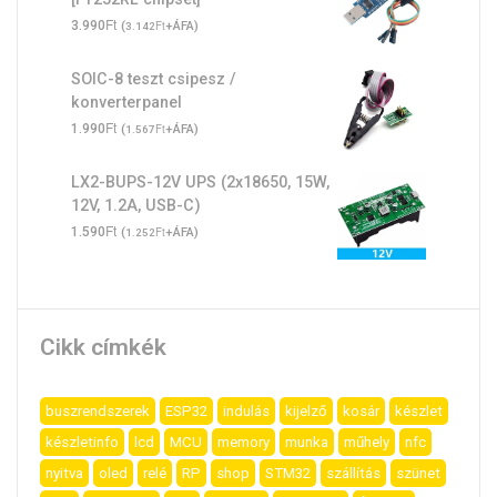
Ft
3.990
(
Ft
+ÁFA)
3.142
SOIC-8 teszt csipesz /
konverterpanel
Ft
1.990
(
Ft
+ÁFA)
1.567
LX2-BUPS-12V UPS (2x18650, 15W,
12V, 1.2A, USB-C)
Ft
1.590
(
Ft
+ÁFA)
1.252
Cikk címkék
buszrendszerek
ESP32
indulás
kijelző
kosár
készlet
készletinfo
lcd
MCU
memory
munka
műhely
nfc
nyitva
oled
relé
RP
shop
STM32
szállítás
szünet