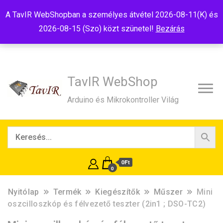
Tel:+36(20)99-23-781
Budapest, 1181, Szélmalom u. 13
A TavIR WebShopban a személyes átvétel 2026-08-11(K) és
E-Mail:shop@tavir.hu
2026-08-15 (Szo) közt szünetel!
Bezárás
TavIR WebShop
Arduino és Mikrokontroller Világ
0Ft
0
Nyitólap
Termék
Kiegészítők
Műszer
Mini
oszcilloszkóp és félvezető teszter (2in1 ; DSO-TC2)