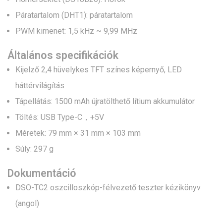
Páratartalom (DHT1): páratartalom
PWM kimenet: 1,5 kHz ~ 9,99 MHz
Általános specifikációk
Kijelző 2,4 hüvelykes TFT színes képernyő, LED
háttérvilágítás
Tápellátás: 1500 mAh újratölthető lítium akkumulátor
Töltés: USB Type-C，+5V
Méretek: 79 mm × 31 mm × 103 mm
Súly: 297 g
Dokumentáció
DSO-TC2 oszcilloszkóp-félvezető teszter kézikönyv
(angol)