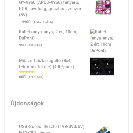
GY-9960 (APDS-9960) fényerő,
RGB, távolság, gesztus szenzor
(5V)
Ft
1.990
(
Ft
+ÁFA)
1.567
Kábel (anya-anya; 2 ér; 10cm,
DuPont)
Ft
95
(
Ft
+ÁFA)
75
Műszerláb/karcgátló (8x4,
félgömb, fekete) [4db/pack]
Ft
Értékelés:
60
(
Ft
+ÁFA)
47
5.00
/ 5
Újdonságok
USB-Soros illesztő (1V8/3V3/5V)
[FT232RL chipset]