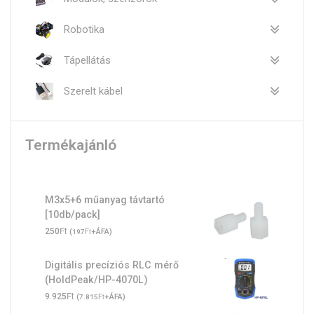
Robotika
Tápellátás
Szerelt kábel
Termékajánló
M3x5+6 műanyag távtartó
[10db/pack]
Ft
250
(
Ft
+ÁFA)
197
Digitális precíziós RLC mérő
(HoldPeak/HP-4070L)
Ft
9.925
(
Ft
+ÁFA)
7.815