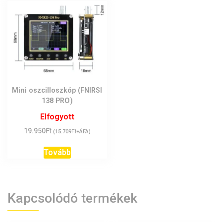
Mini oszcilloszkóp (FNIRSI
138 PRO)
Elfogyott
Ft
19.950
Ft
(
15.709
+ÁFA)
Tovább
Kapcsolódó termékek