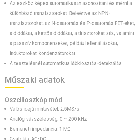
Az eszköz képes automatikusan azonosítani és mérni a
különböző tranzisztorokat. Beleértve az NPN-
tranzisztorokat, az N-csatornás és P-csatornás FET-eket,
a diódákat, a kettős diódákat, a tirisztorokat stb., valamint
a passzív komponenseket, például ellenállásokat,
induktorokat, kondenzátorokat.
A tesztelésnél automatikus lábkiosztás-detektálás.
Műszaki adatok
Oszcilloszkóp mód
Valós idejű mintavétel: 2,5MS/s
Analóg sávszélesség: 0 ~ 200 kHz
Bemeneti impedancia: 1 MΩ
Csatolás: AC/DC