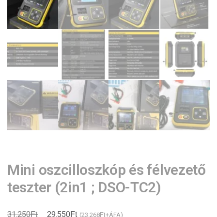
Mini oszcilloszkóp és félvezető
teszter (2in1 ; DSO-TC2)
Ft
Ft
Original
Current
31.250
29.550
Ft
(
23.268
+ÁFA)