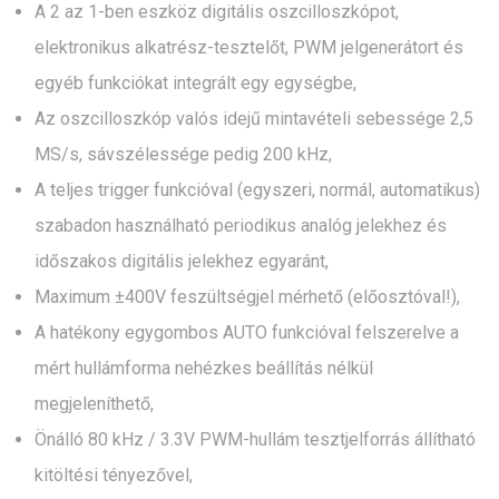
A 2 az 1-ben eszköz digitális oszcilloszkópot,
elektronikus alkatrész-tesztelőt, PWM jelgenerátort és
egyéb funkciókat integrált egy egységbe,
Az oszcilloszkóp valós idejű mintavételi sebessége 2,5
MS/s, sávszélessége pedig 200 kHz,
A teljes trigger funkcióval (egyszeri, normál, automatikus)
szabadon használható periodikus analóg jelekhez és
időszakos digitális jelekhez egyaránt,
Maximum ±400V feszültségjel mérhető (előosztóval!),
A hatékony egygombos AUTO funkcióval felszerelve a
mért hullámforma nehézkes beállítás nélkül
megjeleníthető,
Önálló 80 kHz / 3.3V PWM-hullám tesztjelforrás állítható
kitöltési tényezővel,