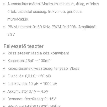
Automatikus mérés: Maximum, minimum, átlag, effektív
érték, csúcstól csúcsig, frekvencia, periódus,
munkaciklus
PWM kimenet: 0~80 KHz, PWM: 0~100%, Amplitúdó:
3.3V
Félvezető teszter
Részletesen lásd a kézikönyvben!
Kapacitás: 25pF ~ 100mF
Kapacitásérték, veszteségi tényező: Vloss
Ellenállás: 0,01 Ω ~ 50 MΩ
Induktivitás: 10 µH ~ 1000 µH
Akkumulátor 0,1V ~ 4,5V
Bemeneti feszültség: 0~16V
Hőmérséklet (DS18B20): Hőfok