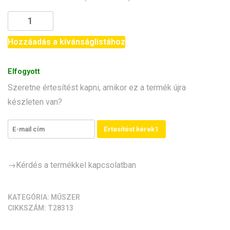
price
price
Mini
was:
is:
oszcilloszkóp
31.250Ft.
29.550Ft.
és
Hozzáadás a kívánságlistához
félvezető
teszter
Elfogyott
(2in1
Szeretne értesítést kapni, amikor ez a termék újra
;
készleten van?
DSO-
TC2)
mennyiség
Értesítést kérek1
→Kérdés a termékkel kapcsolatban
KATEGÓRIA:
MŰSZER
CIKKSZÁM:
T28313