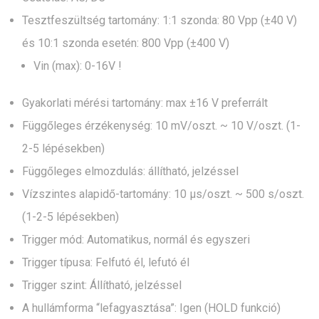
Tesztfeszültség tartomány: 1:1 szonda: 80 Vpp (±40 V)
és 10:1 szonda esetén: 800 Vpp (±400 V)
Vin (max): 0-16V !
Gyakorlati mérési tartomány: max ±16 V preferrált
Függőleges érzékenység: 10 mV/oszt. ~ 10 V/oszt. (1-
2-5 lépésekben)
Függőleges elmozdulás: állítható, jelzéssel
Vízszintes alapidő-tartomány: 10 μs/oszt. ~ 500 s/oszt.
(1-2-5 lépésekben)
Trigger mód: Automatikus, normál és egyszeri
Trigger típusa: Felfutó él, lefutó él
Trigger szint: Állítható, jelzéssel
A hullámforma “lefagyasztása”: Igen (HOLD funkció)