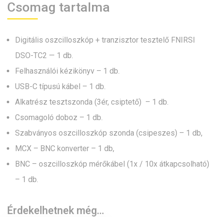
Csomag tartalma
Digitális oszcilloszkóp + tranzisztor tesztelő FNIRSI
DSO-TC2 — 1 db.
Felhasználói kézikönyv – 1 db.
USB-C típusú kábel – 1 db.
Alkatrész tesztszonda (3ér, csiptető) – 1 db.
Csomagoló doboz – 1 db.
Szabványos oszcilloszkóp szonda (csipeszes) – 1 db,
MCX – BNC konverter – 1 db,
BNC – oszcilloszkóp mérőkábel (1x / 10x átkapcsolható)
– 1 db.
Érdekelhetnek még…