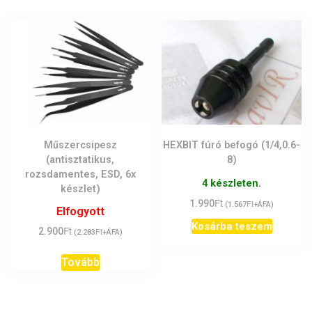
Műszercsipesz
HEXBIT fúró befogó (1/4,0.6-
(antisztatikus,
8)
rozsdamentes, ESD, 6x
4 készleten.
készlet)
Ft
1.990
Ft
(
1.567
+ÁFA)
Elfogyott
Kosárba teszem
Ft
2.900
Ft
(
2.283
+ÁFA)
Tovább