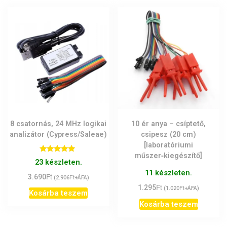
8 csatornás, 24 MHz logikai
10 ér anya – csíptető,
analizátor (Cypress/Saleae)
csipesz (20 cm)
[laboratóriumi
műszer‑kiegészítő]
Értékelés:
23 készleten.
5.00
/ 5
11 készleten.
Ft
3.690
Ft
(
2.906
+ÁFA)
Ft
1.295
Ft
(
1.020
+ÁFA)
Kosárba teszem
Kosárba teszem