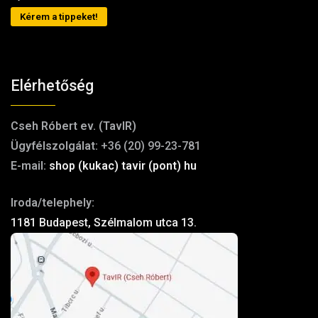
Kérem a tippeket!
Elérhetőség
Cseh Róbert ev. (TavIR)
Ügyfélszolgálat:
+36 (20) 99-23-781
E-mail:
shop (kukac) tavir (pont) hu
Iroda/telephely:
1181 Budapest, Szélmalom utca 13.