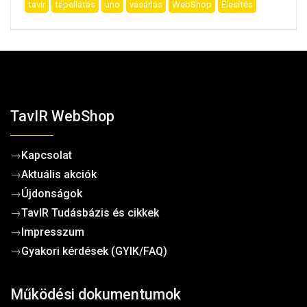
tavir
tápellátás
uno
vásárlás
WebShop
Élesítés
TavIR WebShop
→
Kapcsolat
→
Aktuális akciók
→
Újdonságok
→
TavIR Tudásbázis és cikkek
→
Impresszum
→
Gyakori kérdések (GYIK/FAQ)
Működési dokumentumok