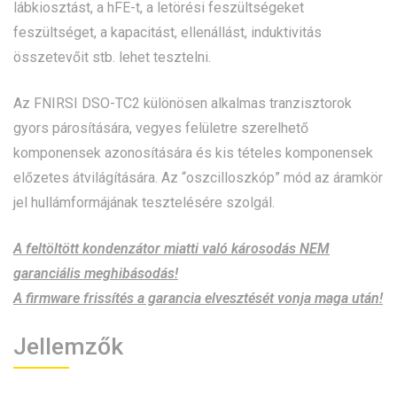
lábkiosztást, a hFE-t, a letörési feszültségeket
feszültséget, a kapacitást, ellenállást, induktivitás
összetevőit stb. lehet tesztelni.
Az FNIRSI DSO-TC2 különösen alkalmas tranzisztorok
gyors párosítására, vegyes felületre szerelhető
komponensek azonosítására és kis tételes komponensek
előzetes átvilágítására. Az “oszcilloszkóp” mód az áramkör
jel hullámformájának tesztelésére szolgál.
A feltöltött kondenzátor miatti való károsodás NEM
garanciális meghibásodás!
A firmware frissítés a garancia elvesztését vonja maga után!
Jellemzők