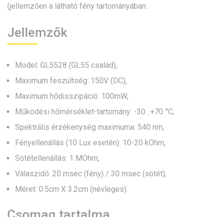
(jellemzően a látható fény tartományában.
Jellemzők
Model: GL5528 (GL55 család),
Maximum feszültség: 150V (DC),
Maximum hődisszipáció: 100mW,
Működési hőmérséklet-tartomány: -30…+70 °C,
Spektrális érzékenység maximuma: 540 nm,
Fényellenállás (10 Lux esetén): 10-20 kOhm,
Sötétellenállás: 1 MOhm,
Válaszidő: 20 msec (fény) / 30 msec (sötét),
Méret: 0.5cm X 3.2cm (névleges).
Csomag tartalma