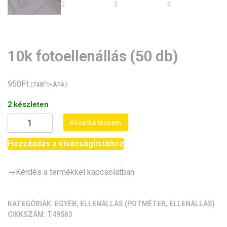
10k fotoellenállás (50 db)
Ft
950
Ft
(
748
+ÁFA)
2 készleten
10k
Kosárba teszem
fotoellenállás
(50
Hozzáadás a kívánságlistához
db)
mennyiség
→Kérdés a termékkel kapcsolatban
KATEGÓRIÁK:
EGYÉB
,
ELLENÁLLÁS (POTMÉTER, ELLENÁLLÁS)
CIKKSZÁM:
T49563