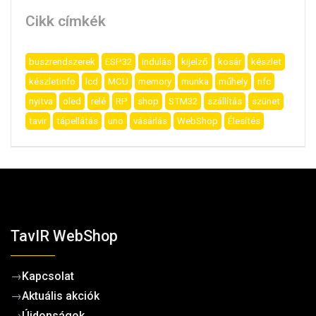
Cikk címkék
buszrendszerek
ESP32
indulás
kijelző
kosár
készlet
készletinfo
lcd
MCU
memory
munka
műhely
nfc
nyitva
oled
relé
RP
shop
STM32
szállítás
szünet
tavir
tápellátás
uno
vásárlás
WebShop
Élesítés
TavIR WebShop
→
Kapcsolat
→
Aktuális akciók
→
Újdonságok