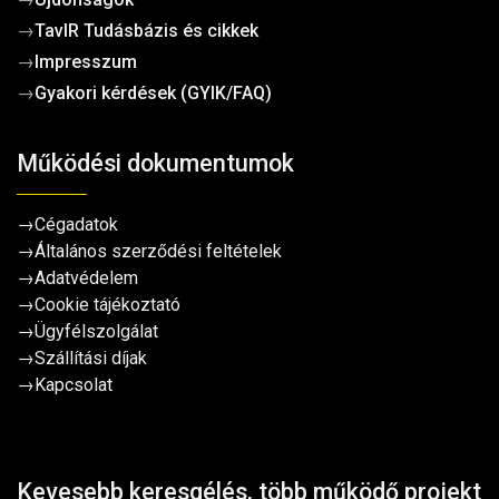
→
TavIR Tudásbázis és cikkek
→
Impresszum
→
Gyakori kérdések (GYIK/FAQ)
Működési dokumentumok
→
Cégadatok
→
Általános szerződési feltételek
→
Adatvédelem
→
Cookie tájékoztató
→
Ügyfélszolgálat
→
Szállítási díjak
→
Kapcsolat
Kevesebb keresgélés, több működő projekt