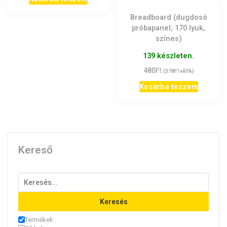
Breadboard (dugdosó
próbapanel; 170 lyuk,
színes)
139 készleten.
Ft
480
Ft
(
378
+ÁFA)
Kosárba teszem
Kereső
Keresés
Termékek