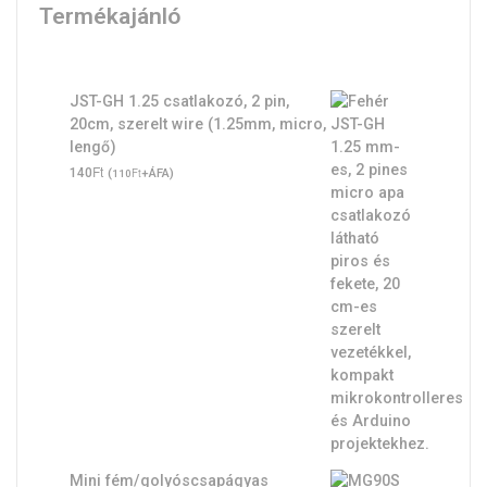
Termékajánló
JST-GH 1.25 csatlakozó, 2 pin,
20cm, szerelt wire (1.25mm, micro,
lengő)
Ft
140
(
Ft
+ÁFA)
110
Mini fém/golyóscsapágyas