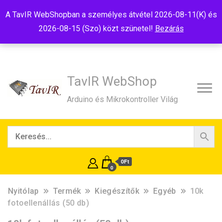
Tel:+36(20)99-23-781
Budapest, 1181, Szélmalom u. 13
A TavIR WebShopban a személyes átvétel 2026-08-11(K) és
E-Mail:shop@tavir.hu
2026-08-15 (Szo) közt szünetel!
Bezárás
TavIR WebShop
Arduino és Mikrokontroller Világ
0Ft
0
Nyitólap
Termék
Kiegészítők
Egyéb
10k
fotoellenállás (50 db)