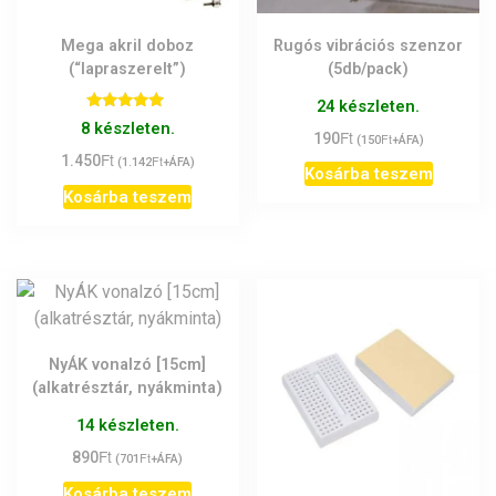
Mega akril doboz
Rugós vibrációs szenzor
(“lapraszerelt”)
(5db/pack)
24 készleten.
Értékelés:
8 készleten.
Ft
5.00
190
Ft
(
150
+ÁFA)
/ 5
Ft
1.450
Ft
(
1.142
+ÁFA)
Kosárba teszem
Kosárba teszem
NyÁK vonalzó [15cm]
(alkatrésztár, nyákminta)
14 készleten.
Ft
890
Ft
(
701
+ÁFA)
Kosárba teszem