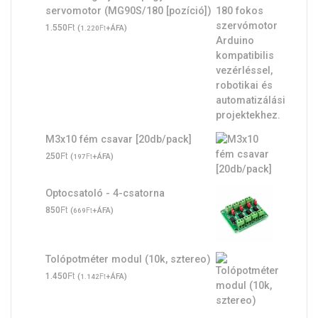
servomotor (MG90S/180 [pozíció])
Ft
1.550
(
Ft
+ÁFA)
1.220
M3x10 fém csavar [20db/pack]
Ft
250
(
Ft
+ÁFA)
197
Optocsatoló - 4-csatorna
Ft
850
(
Ft
+ÁFA)
669
Tolópotméter modul (10k, sztereo)
Ft
1.450
(
Ft
+ÁFA)
1.142