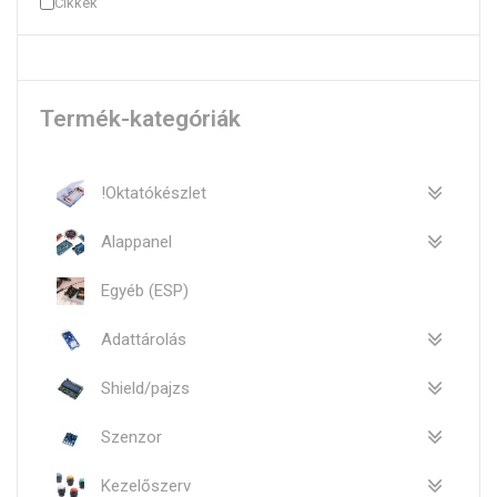
Cikkek
Termék-kategóriák
!Oktatókészlet
Alappanel
Egyéb (ESP)
Adattárolás
Shield/pajzs
Szenzor
Kezelőszerv