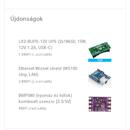
Újdonságok
LX2-BUPS-12V UPS (2x18650, 15W,
12V, 1.2A, USB-C)
Ft
1.590
(
Ft
+ÁFA)
1.252
Ethernet Wiznet shield (W5100
chip, LAN)
Ft
2.890
(
Ft
+ÁFA)
2.276
BMP580 (nyomás és hőfok)
kombinált szenzor [3.3/5V]
Ft
990
(
Ft
+ÁFA)
780