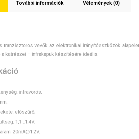
További információk
Vélemények (0)
s tranzisztoros vevők az elektronikai irányítóeszközök alapele
 alkatrészei – infrakapuk készítésére ideális.
káció
enység: infravörös,
mm,
ekete, előszűrő,
ltség: 1,1…1,4V,
áram: 20mA@1.2V,