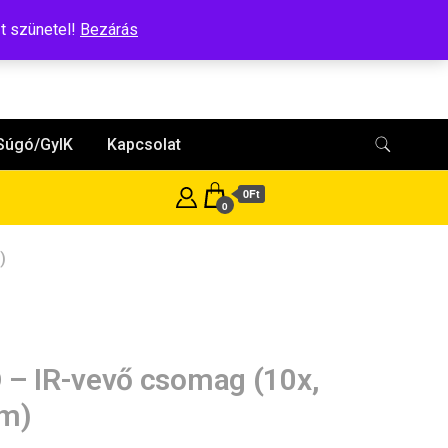
t szünetel!
Bezárás
Súgó/GyIK
Kapcsolat
0Ft
0
)
 – IR-vevő csomag (10x,
m)