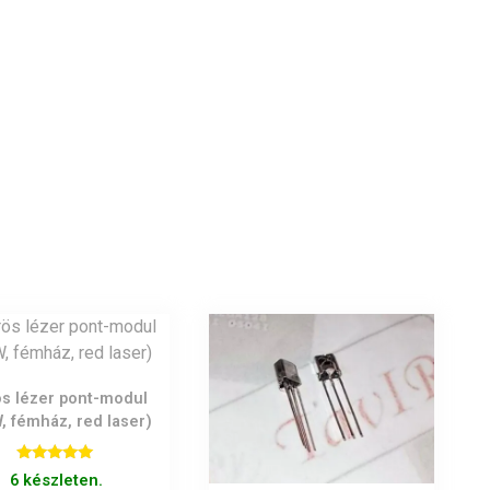
s lézer pont-modul
, fémház, red laser)
Értékelés:
6 készleten.
5.00