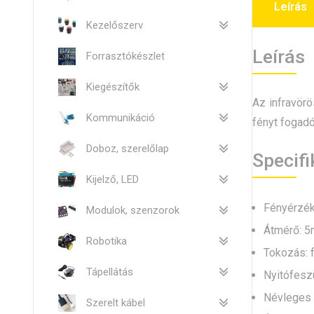
Leírás
Kezelőszerv
Leírás
Forrasztókészlet
Kiegészítők
Az infravörö
Kommunikáció
fényt fogadó
Doboz, szerelőlap
Specifi
Kijelző, LED
Fényérzék
Modulok, szenzorok
Átmérő: 5
Robotika
Tokozás: f
Tápellátás
Nyitófeszü
Névleges 
Szerelt kábel