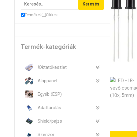
Keresés
Termékek
Cikkek
Termék-kategóriák
!Oktatókészlet
Alappanel
Egyéb (ESP)
Adattárolás
Shield/pajzs
Szenzor