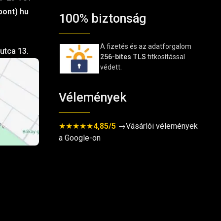
pont) hu
100% biztonság
A fizetés és az adatforgalom
utca 13.
256-bites TLS
titkosítással
védett.
Vélemények
★★★★★
4,85/5
→Vásárlói vélemények
a Google-on