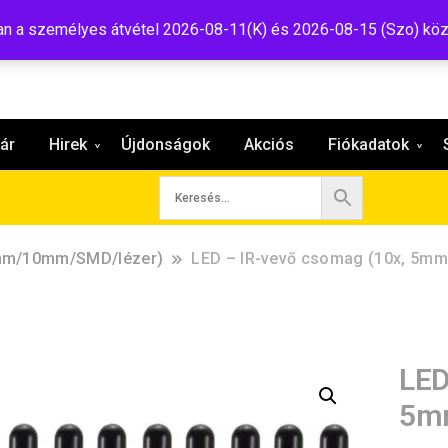
:shop@tavir.hu
 a személyes átvétel 2026-08-11(K) és 2026-08-15 (Szo) köz
ár
Hirek
Újdonságok
Akciós
Fiókadatok
m/10mm/SMD/lézer)
LED – IR-vevő csomag (10x, 5mm
LED
5m