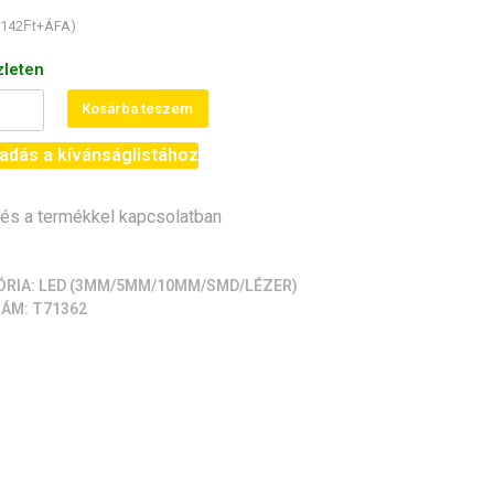
Ft
142
+ÁFA)
zleten
Kosárba teszem
adás a kívánságlistához
g
s a termékkel kapcsolatban
iség
ÓRIA:
LED (3MM/5MM/10MM/SMD/LÉZER)
ZÁM:
T71362