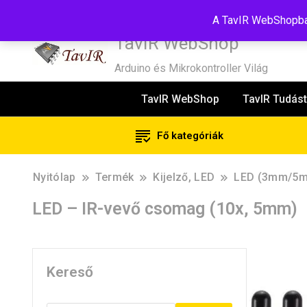
Tel:+36(20)99-23-781
Budapest, 1181, Szélmalom u. 13
E-Mail
A TavIR WebShopban
TavIR WebShop
Arduino és Mikrokontroller Világ
TavIR WebShop
TavIR Tudást
Fő kategóriák
Nyitólap
Termék
Kijelző, LED
LED (3mm/5m
LED – IR-vevő csomag (10x, 5mm)
Kereső