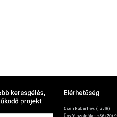
bb keresgélés,
Elérhetőség
űködő projekt
Cseh Róbert ev. (TavIR)
Ügyfélszolgálat:
+36 (20) 9