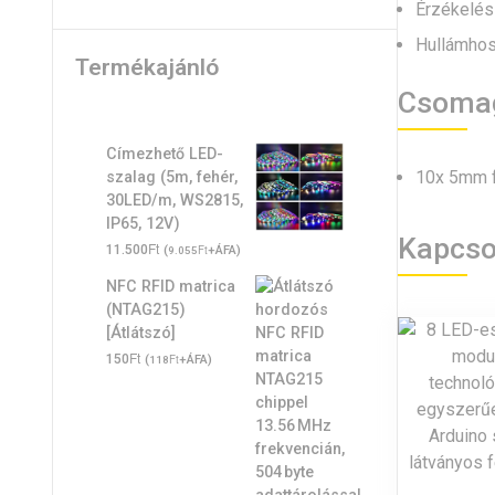
Érzékelési
Hullámhos
Termékajánló
Csomag
Címezhető LED-
10x 5mm fo
szalag (5m, fehér,
30LED/m, WS2815,
IP65, 12V)
Kapcso
Ft
11.500
(
Ft
+ÁFA)
9.055
NFC RFID matrica
(NTAG215)
[Átlátszó]
Ft
150
(
Ft
+ÁFA)
118