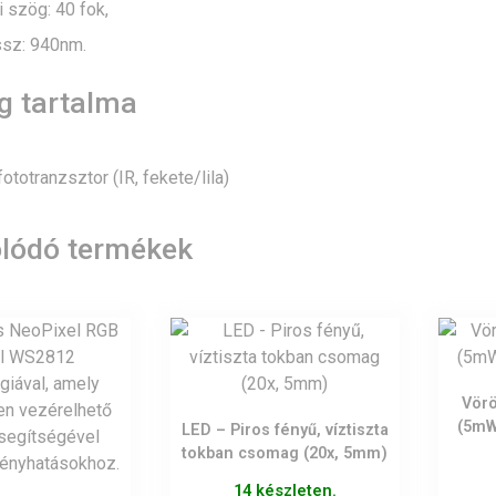
 szög: 40 fok,
sz: 940nm.
 tartalma
totranzsztor (IR, fekete/lila)
lódó termékek
Vörö
(5mW
LED – Piros fényű, víztiszta
tokban csomag (20x, 5mm)
14 készleten.