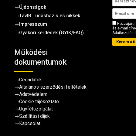
→
Újdonságok
→
TavIR Tudásbázis és cikkek
→
Impresszum
Hozzájárul
és e-mail címe
→
Gyakori kérdések (GYIK/FAQ)
Adatkezelési 
Kérem a ti
Működési
dokumentumok
→
Cégadatok
→
Általános szerződési feltételek
→
Adatvédelem
→
Cookie tájékoztató
→
Ügyfélszolgálat
→
Szállítási díjak
→
Kapcsolat