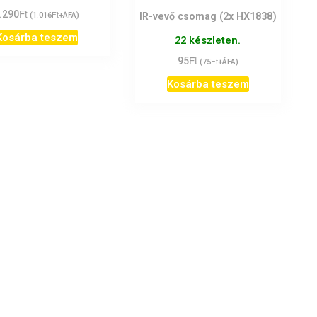
/ 5
Ft
.290
Ft
IR-vevő csomag (2x HX1838)
(
1.016
+ÁFA)
Kosárba teszem
22 készleten.
Ft
95
Ft
(
75
+ÁFA)
Kosárba teszem