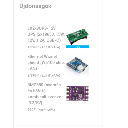
Újdonságok
LX2-BUPS-12V
UPS (2x18650, 15W,
12V, 1.2A, USB-C)
Ft
1.590
(
Ft
+ÁFA)
1.252
Ethernet Wiznet
shield (W5100 chip,
LAN)
Ft
2.890
(
Ft
+ÁFA)
2.276
BMP580 (nyomás
és hőfok)
kombinált szenzor
[3.3/5V]
Ft
990
(
Ft
+ÁFA)
780