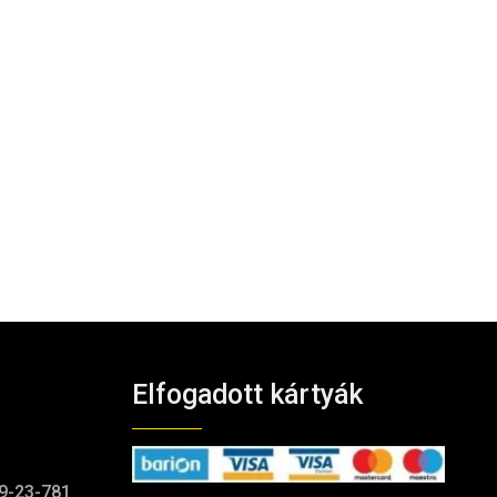
Elfogadott kártyák
9-23-781