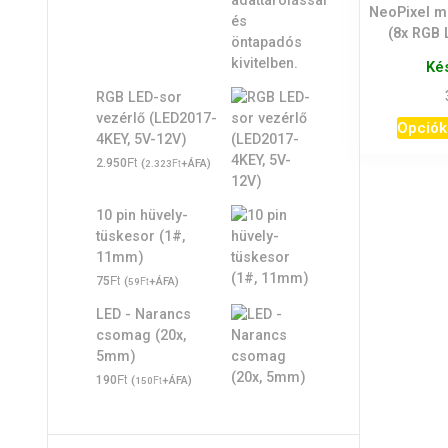
NeoPixel m
(8x RGB 
Ké
RGB LED-sor
vezérlő (LED2017-
Opciók
4KEY, 5V-12V)
Ft
2.950
(
Ft
+ÁFA)
2.323
10 pin hüvely-
tüskesor (1#,
11mm)
Ft
75
(
Ft
+ÁFA)
59
LED - Narancs
csomag (20x,
5mm)
Ft
190
(
Ft
+ÁFA)
150