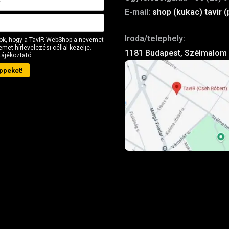
E-mail:
shop (kukac) tavir (
Iroda/telephely:
ok, hogy a TavIR WebShop a nevemet
met hírlevelezési céllal kezelje.
1181 Budapest, Szélmalom 
tájékoztató
ppeket!