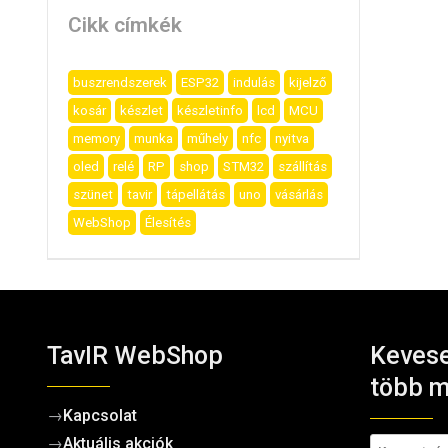
Cikk címkék
buszrendszerek
ESP32
indulás
kijelző
kosár
készlet
készletinfo
lcd
MCU
memory
munka
műhely
nfc
nyitva
oled
relé
RP
shop
STM32
szállítás
szünet
tavir
tápellátás
uno
vásárlás
WebShop
Élesítés
TavIR WebShop
Kevese
több m
→
Kapcsolat
→
Aktuális akciók