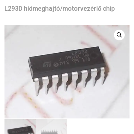
L293D hídmeghajtó/motorvezérlő chip