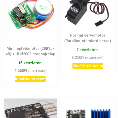
Normál servomotor
(Parallax, standard servo)
Mini léptetőmotor (28BYJ-
2 készleten.
48) + ULN2003 meghajtólap
Ft
6.250
Ft
(
4.921
+ÁFA)
15 készleten.
Kosárba teszem
Ft
1.550
Ft
(
1.220
+ÁFA)
Kosárba teszem