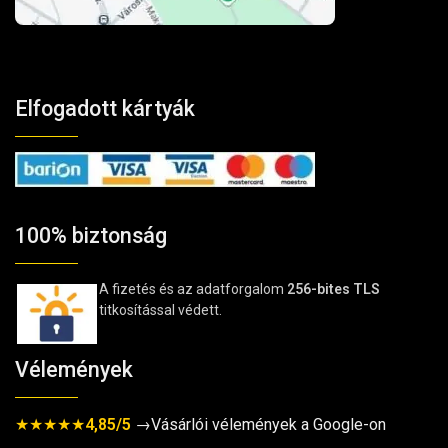
Elfogadott kártyák
100% biztonság
A fizetés és az adatforgalom
256-bites TLS
titkosítással védett.
Vélemények
★★★★★
4,85/5
→Vásárlói vélemények a Google-on