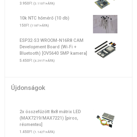
Ft
3.950
(
Ft
+ÁFA)
3.110
10k NTC hőmérő (10 db)
Ft
150
(
Ft
+ÁFA)
118
ESP32‑S3 WROOM-N16R8 CAM
Development Board (Wi‑Fi +
Bluetooth) [OV5640 5MP kamera]
Ft
5.450
(
Ft
+ÁFA)
4.291
Újdonságok
2x összefűzött 8x8 mátrix LED
(MAX7219/MAX7221) [piros,
résmentes]
Ft
1.450
(
Ft
+ÁFA)
1.142