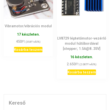
Vibramotor/vibrációs modul
17 készleten.
LV8729 léptetőmotor-vezérlő
Ft
450
Ft
(
354
+ÁFA)
modul hűtőbordával
[stepper; 1.5A@8..35V]
Kosárba teszem
16 készleten.
Ft
2.650
Ft
(
2.087
+ÁFA)
Kosárba teszem
Kereső