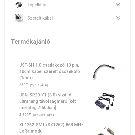
Tápellátás
Szerelt kábel
Termékajánló
JST-SH 1.0 csatlakozó 10 pin,
10cm kábel szerelt összekötő
(1mm)
Ft
350
(
Ft
+ÁFA)
276
JSN-SR20-Y1 (3.0) vízálló
ultrahang távolságmérő [két
mérőfej; 2-500cm]
Ft
4.690
(
Ft
+ÁFA)
3.693
XL1262-SMT (SX1262) 868 MHz
LoRa modul