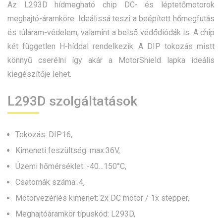
Az L293D hídmegható chip DC- és léptetőmotorok
meghajtó-áramköre. Ideálissá teszi a beépített hőmegfutás
és túláram-védelem, valamint a belső védődiódák is. A chip
két független H-híddal rendelkezik. A DIP tokozás mistt
könnyű cserélni így akár a MotorShield lapka ideális
kiegészítője lehet.
L293D szolgáltatások
Tokozás: DIP16,
Kimeneti feszültség: max.36V,
Üzemi hőmérséklet: -40…150°C,
Csatornák száma: 4,
Motorvezérlés kimenet: 2x DC motor / 1x stepper,
Meghajtóáramkör típuskód: L293D,