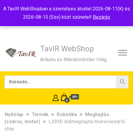
Tel:+36(20)99-23-781
Budapest, 1181, Szélmalom u. 13
A TavIR WebShopban a személyes átvétel 2026-08-11(K) és
E-Mail:shop@tavir.hu
2026-08-15 (Szo) közt szünetel!
Bezárás
TavIR WebShop
Arduino és Mikrokontroller Világ
0Ft
0
Nyitólap
Termék
Robotika
Meghajtás
(szervo, motor)
L293D hídmeghajtó/motorvezérlő
chip