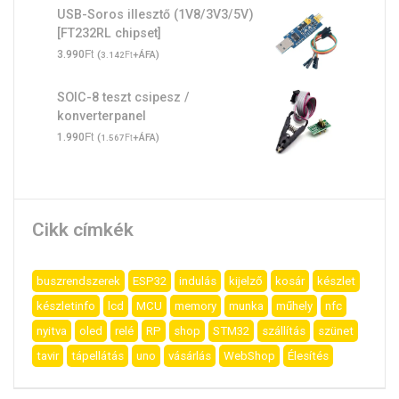
USB-Soros illesztő (1V8/3V3/5V)
[FT232RL chipset]
Ft
3.990
(
Ft
+ÁFA)
3.142
SOIC-8 teszt csipesz /
konverterpanel
Ft
1.990
(
Ft
+ÁFA)
1.567
Cikk címkék
buszrendszerek
ESP32
indulás
kijelző
kosár
készlet
készletinfo
lcd
MCU
memory
munka
műhely
nfc
nyitva
oled
relé
RP
shop
STM32
szállítás
szünet
tavir
tápellátás
uno
vásárlás
WebShop
Élesítés