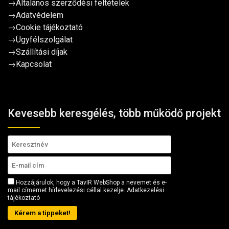
→
Általános szerződési feltételek
→
Adatvédelem
→
Cookie tájékoztató
→
Ügyfélszolgálat
→
Szállítási díjak
→
Kapcsolat
Kevesebb keresgélés, több működő projekt
Hozzájárulok, hogy a TavIR WebShop a nevemet és e-
mail címemet hírlevelezési céllal kezelje.
Adatkezelési
tájékoztató
Kérem a tippeket!