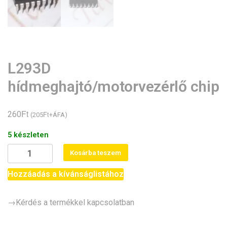
L293D
hídmeghajtó/motorvezérlő chip
Ft
260
Ft
(
205
+ÁFA)
5 készleten
L293D
Kosárba teszem
hídmeghajtó/motorvezérlő
chip
Hozzáadás a kívánságlistához
mennyiség
→Kérdés a termékkel kapcsolatban