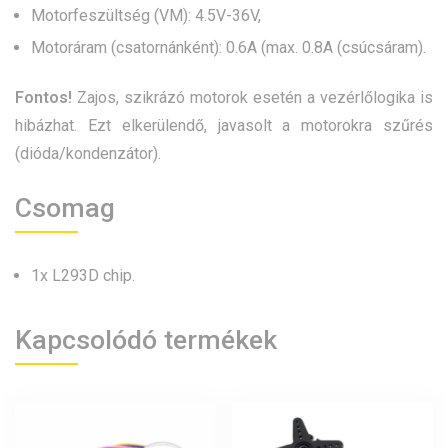
Motorfeszültség (VM): 4.5V-36V,
Motoráram (csatornánként): 0.6A (max. 0.8A (csúcsáram).
Fontos!
Zajos, szikrázó motorok esetén a vezérlőlogika is
hibázhat. Ezt elkerülendő, javasolt a motorokra szűrés
(dióda/kondenzátor).
Csomag
1x L293D chip.
Kapcsolódó termékek