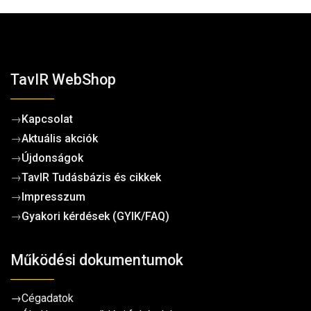
TavIR WebShop
→
Kapcsolat
→
Aktuális akciók
→
Újdonságok
→
TavIR Tudásbázis és cikkek
→
Impresszum
→
Gyakori kérdések (GYIK/FAQ)
Működési dokumentumok
→
Cégadatok