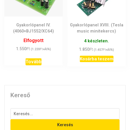
Gyakorlópanel IV.
Gyakorlópanel XVIII. (Tesla
(4060+BJ1552/XC64)
music minitekercs)
Elfogyott
4 készleten.
Ft
Ft
1.550
Ft
1.850
Ft
(
1.220
+ÁFA)
(
1.457
+ÁFA)
Kosárba teszem
Tovább
Kereső
Keresés