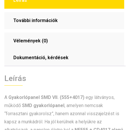
Leírás
További információk
Vélemények (0)
Dokumentáció, kérdések
Leírás
A
Gyakorlópanel SMD VII. (555+4017)
egy látványos,
működő
SMD gyakorlópanel
, amelyen nemcsak
“forrasztani gyakorolsz”, hanem azonnal visszajelzést is
kapsz a munkádról. Ha jól kerülnek a helyükre az
alkatrészek, a panelen életre kel a
NE555 + CD4017 alapú