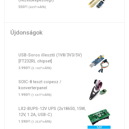
Ft
550
(
Ft
+ÁFA)
433
Újdonságok
USB-Soros illesztő (1V8/3V3/5V)
[FT232RL chipset]
Ft
3.990
(
Ft
+ÁFA)
3.142
SOIC-8 teszt csipesz /
konverterpanel
Ft
1.990
(
Ft
+ÁFA)
1.567
LX2-BUPS-12V UPS (2x18650, 15W,
12V, 1.2A, USB-C)
Ft
1.590
(
Ft
+ÁFA)
1.252