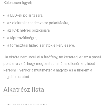
Különösen figyelj:
a LED-ek polaritására,
az elektrolit kondenzátor polaritására,
az IC-k helyes pozíciójára,
a tápfeszültségre,
a forrasztási hidak, zárlatok elkerülésére.
Ha elsőre nem indul el a futófény, ne keseredj el: ez a panel
pont arra való, hogy megtanítson mérni, ellenőrizni, hibát
keresni. Ilyenkor a multiméter, a nagyító és a türelem a
legjobb barátod.
Alkatrész lista