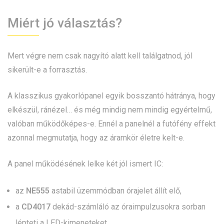
Miért jó választás?
Mert végre nem csak nagyító alatt kell találgatnod, jól
sikerült-e a forrasztás.
A klasszikus gyakorlópanel egyik bosszantó hátránya, hogy
elkészül, ránézel… és még mindig nem mindig egyértelmű,
valóban működőképes-e. Ennél a panelnél a futófény effekt
azonnal megmutatja, hogy az áramkör életre kelt-e.
A panel működésének lelke két jól ismert IC:
az
NE555
astabil üzemmódban órajelet állít elő,
a
CD4017
dekád-számláló az óraimpulzusokra sorban
lépteti a LED-kimeneteket,