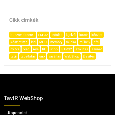
Cikk címkék
buszrendszerek
ESP32
indulás
kijelző
kosár
készlet
készletinfo
lcd
MCU
memory
munka
műhely
nfc
nyitva
oled
relé
RP
shop
STM32
szállítás
szünet
tavir
tápellátás
uno
vásárlás
WebShop
Élesítés
TavIR WebShop
→
Kapcsolat