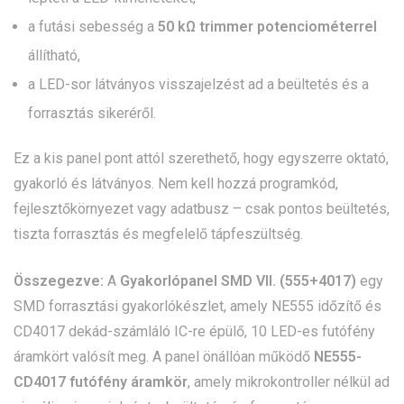
a futási sebesség a
50 kΩ trimmer potenciométerrel
állítható,
a LED-sor látványos visszajelzést ad a beültetés és a
forrasztás sikeréről.
Ez a kis panel pont attól szerethető, hogy egyszerre oktató,
gyakorló és látványos. Nem kell hozzá programkód,
fejlesztőkörnyezet vagy adatbusz – csak pontos beültetés,
tiszta forrasztás és megfelelő tápfeszültség.
Összegezve:
A
Gyakorlópanel SMD VII. (555+4017)
egy
SMD forrasztási gyakorlókészlet, amely NE555 időzítő és
CD4017 dekád-számláló IC-re épülő, 10 LED-es futófény
áramkört valósít meg. A panel önállóan működő
NE555-
CD4017 futófény áramkör
, amely mikrokontroller nélkül ad