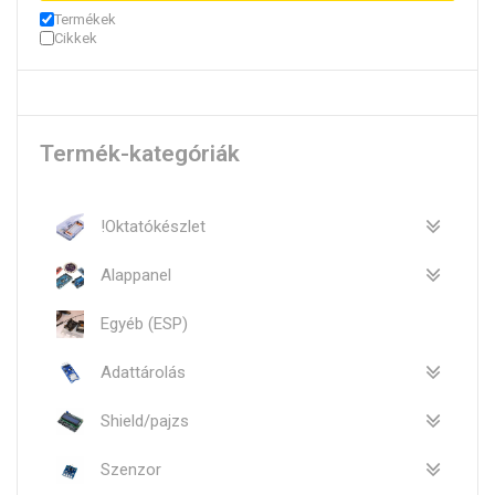
Termékek
Cikkek
Termék-kategóriák
!Oktatókészlet
Alappanel
Egyéb (ESP)
Adattárolás
Shield/pajzs
Szenzor