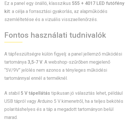
Ez a panel egy önálló, klasszikus
555 + 4017 LED futófény
kit
: a célja a forrasztási gyakorlás, az alapműködés
szemléltetése és a vizuális visszaellenőrzés.
Fontos használati tudnivalók
A tápfeszültségre külön figyelj: a panel jellemző működési
tartománya
3,5-7 V
. A webshop-szűrőben megjelenő
“5V/9V” jelölés nem azonos a tényleges működési
tartománnyal ennél a terméknél.
A stabil
5 V tápellátás
tipikusan jó választás lehet, például
USB tápról vagy Arduino 5 V kimenetről, ha a teljes bekötés
polaritáshelyes és a táp a megadott tartományon belül
marad.