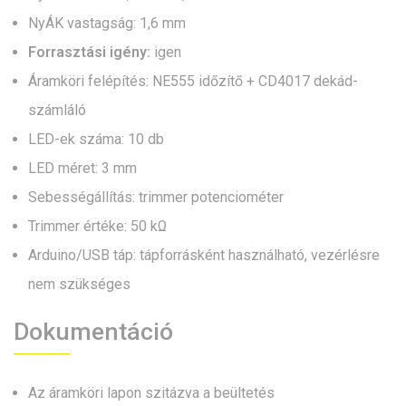
NyÁK vastagság: 1,6 mm
Forrasztási igény:
igen
Áramköri felépítés: NE555 időzítő + CD4017 dekád-
számláló
LED-ek száma: 10 db
LED méret: 3 mm
Sebességállítás: trimmer potenciométer
Trimmer értéke: 50 kΩ
Arduino/USB táp: tápforrásként használható, vezérlésre
nem szükséges
Dokumentáció
Az áramköri lapon szitázva a beültetés