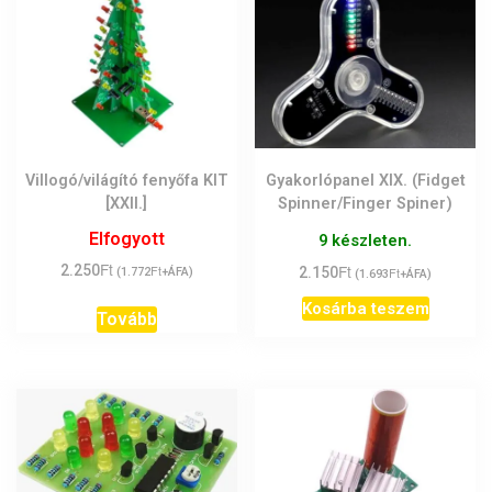
Villogó/világító fenyőfa KIT
Gyakorlópanel XIX. (Fidget
[XXII.]
Spinner/Finger Spiner)
Elfogyott
9 készleten.
Ft
Ft
2.250
Ft
2.150
Ft
(
1.772
+ÁFA)
(
1.693
+ÁFA)
Kosárba teszem
Tovább