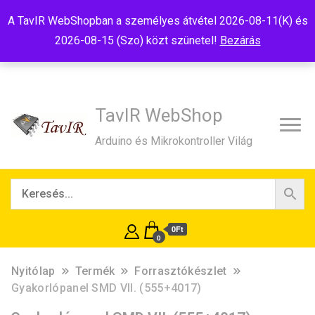
Tel:+36(20)99-23-781
Budapest, 1181, Szélmalom u. 13
A TavIR WebShopban a személyes átvétel 2026-08-11(K) és
E-Mail:shop@tavir.hu
2026-08-15 (Szo) közt szünetel!
Bezárás
TavIR WebShop
Arduino és Mikrokontroller Világ
0Ft
0
Nyitólap
Termék
Forrasztókészlet
Gyakorlópanel SMD VII. (555+4017)