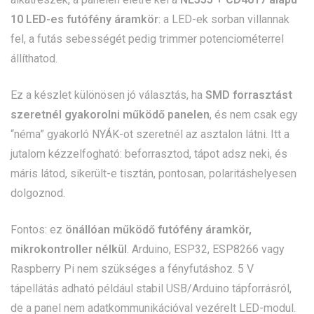
10 LED-es futófény áramkör
: a LED-ek sorban villannak
fel, a futás sebességét pedig trimmer potenciométerrel
állíthatod.
Ez a készlet különösen jó választás, ha
SMD forrasztást
szeretnél gyakorolni működő panelen
, és nem csak egy
“néma” gyakorló NYÁK-ot szeretnél az asztalon látni. Itt a
jutalom kézzelfogható: beforrasztod, tápot adsz neki, és
máris látod, sikerült-e tisztán, pontosan, polaritáshelyesen
dolgoznod.
Fontos: ez
önállóan működő futófény áramkör,
mikrokontroller nélkül
. Arduino, ESP32, ESP8266 vagy
Raspberry Pi nem szükséges a fényfutáshoz. 5 V
tápellátás adható például stabil USB/Arduino tápforrásról,
de a panel nem adatkommunikációval vezérelt LED-modul.