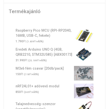
Termékajánló
Raspberry Pico MCU (RPI-RP2040,
16MB, USB-C, fekete)
Ft
1.790
(
Ft
+ÁFA)
1.409
Eredeti Arduino UNO Q (4GB,
QRB2210, STM32U585) [ABX00173]
Ft
31.990
(
Ft
+ÁFA)
25.189
M3x6 fém csavar [20db/pack]
Ft
150
(
Ft
+ÁFA)
118
nRF24L01+ adóvevő modul
Ft
850
(
Ft
+ÁFA)
669
Talajnedvesség-szenzor
(vezetőképességi)