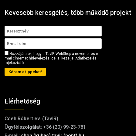
Kevesebb keresgélés, több működő projekt
Hozzájárulok, hogy a TavIR WebShop a nevemet és e-
mail címemet hírlevelezési céllal kezelje.
Adatkezelési
tájékoztató
Kérem a tippeket!
Elérhetőség
Cseh Róbert ev. (TavIR)
Ügyfélszolgálat:
+36 (20) 99-23-781
E-mail:
shop (kukac) tavir (pont) hu