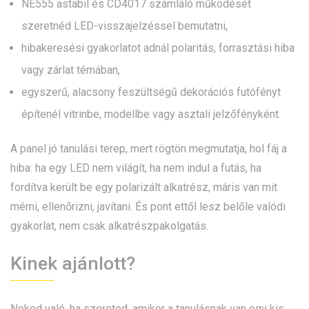
NE555 astabil és CD4017 számláló működését
szeretnéd LED-visszajelzéssel bemutatni,
hibakeresési gyakorlatot adnál polaritás, forrasztási hiba
vagy zárlat témában,
egyszerű, alacsony feszültségű dekorációs futófényt
építenél vitrinbe, modellbe vagy asztali jelzőfényként.
A panel jó tanulási terep, mert rögtön megmutatja, hol fáj a
hiba: ha egy LED nem világít, ha nem indul a futás, ha
fordítva került be egy polarizált alkatrész, máris van mit
mérni, ellenőrizni, javítani. És pont ettől lesz belőle valódi
gyakorlat, nem csak alkatrészpakolgatás.
Kinek ajánlott?
Neked való, ha szereted, amikor a tanulásnak van egy kis