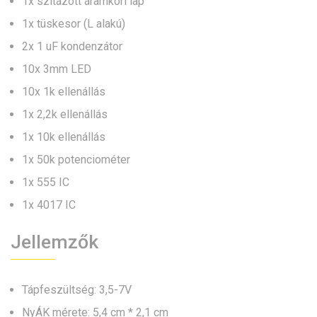
1x szitázott áramköri lap
1x tüskesor (L alakú)
2x 1 uF kondenzátor
10x 3mm LED
10x 1k ellenállás
1x 2,2k ellenállás
1x 10k ellenállás
1x 50k potenciométer
1x 555 IC
1x 4017 IC
Jellemzők
Tápfeszültség: 3,5-7V
NyÁK mérete: 5,4 cm * 2,1 cm