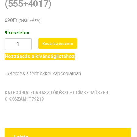
(555+4017)
Ft
690
Ft
(
543
+ÁFA)
9 készleten
Gyakorlópanel
Kosárba teszem
SMD
VII.
Hozzáadás a kívánságlistához
(555+4017)
mennyiség
→Kérdés a termékkel kapcsolatban
KATEGÓRIA:
FORRASZTÓKÉSZLET
CÍMKE:
MŰSZER
CIKKSZÁM:
T79219