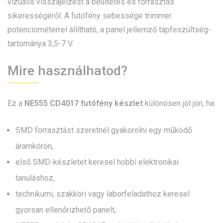
vizuális visszajelzést a beültetés és forrasztás
sikerességéről. A futófény sebessége trimmer
potenciométerrel állítható, a panel jellemző tápfeszültség-
tartománya 3,5-7 V.
Mire használhatod?
Ez a
NE555 CD4017 futófény készlet
különösen jól jön, ha:
SMD forrasztást szeretnél gyakorolni egy működő
áramkörön,
első SMD-készletet keresel hobbi elektronikai
tanuláshoz,
technikumi, szakköri vagy laborfeladathoz keresel
gyorsan ellenőrizhető panelt,