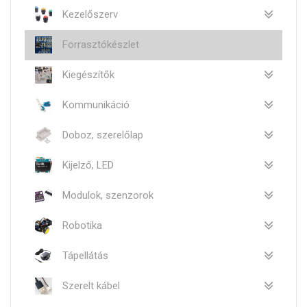
Kezelőszerv
Forrasztókészlet
Kiegészítők
Kommunikáció
Doboz, szerelőlap
Kijelző, LED
Modulok, szenzorok
Robotika
Tápellátás
Szerelt kábel