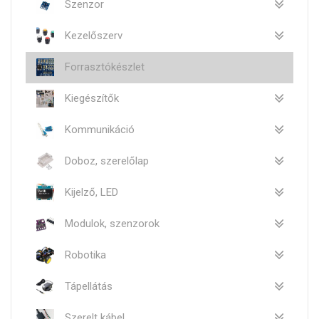
Szenzor
Kezelőszerv
Forrasztókészlet
Kiegészítők
Kommunikáció
Doboz, szerelőlap
Kijelző, LED
Modulok, szenzorok
Robotika
Tápellátás
Szerelt kábel