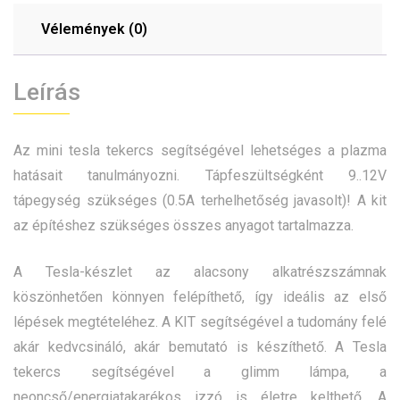
Vélemények (0)
Leírás
Az mini tesla tekercs segítségével lehetséges a plazma
hatásait tanulmányozni. Tápfeszültségként 9..12V
tápegység szükséges (0.5A terhelhetőség javasolt)! A kit
az építéshez szükséges összes anyagot tartalmazza.
A Tesla-készlet az alacsony alkatrészszámnak
köszönhetően könnyen felépíthető, így ideális az első
lépések megtételéhez. A KIT segítségével a tudomány felé
akár kedvcsináló, akár bemutató is készíthető. A Tesla
tekercs segítségével a glimm lámpa, a
neoncső/energiatakarékos izzó is életre kelthető. A