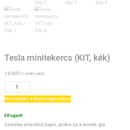
Tesla minitekercs (KIT, kék)
Ft
1.650
Ft
(
1.299
+ÁFA)
Tesla
minitekercs
(KIT,
Hozzáadás a kívánságlistához
kék)
mennyiség
Elfogyott
Szeretne értesítést kapni, amikor ez a termék újra