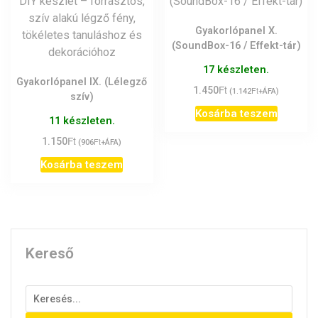
Gyakorlópanel X.
(SoundBox-16 / Effekt-tár)
17 készleten.
Gyakorlópanel IX. (Lélegző
Ft
1.450
Ft
(
1.142
+ÁFA)
szív)
Kosárba teszem
11 készleten.
Ft
1.150
Ft
(
906
+ÁFA)
Kosárba teszem
Kereső