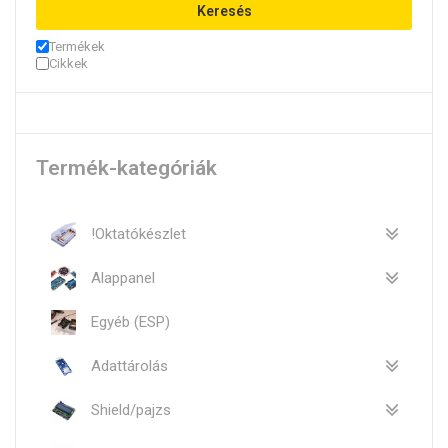
Keresés
Termékek
Cikkek
Termék-kategóriák
!Oktatókészlet
Alappanel
Egyéb (ESP)
Adattárolás
Shield/pajzs