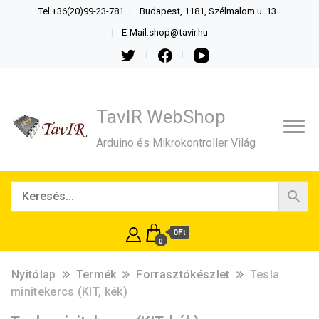
Tel:+36(20)99-23-781
Budapest, 1181, Szélmalom u. 13
E-Mail:shop@tavir.hu
TavIR WebShop
Arduino és Mikrokontroller Világ
0Ft
0
Nyitólap
Termék
Forrasztókészlet
Tesla
minitekercs (KIT, kék)