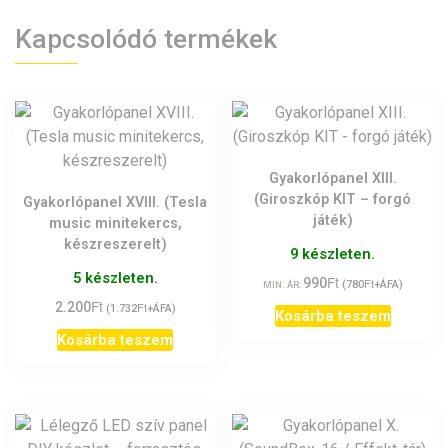
Kapcsolódó termékek
Gyakorlópanel XIII.
(Giroszkóp KIT – forgó
Gyakorlópanel XVIII. (Tesla
játék)
music minitekercs,
készreszerelt)
9 készleten.
5 készleten.
Ft
990
Ft
(
780
+ÁFA)
MIN. ÁR:
Ft
2.200
Ft
(
1.732
+ÁFA)
Kosárba teszem
Kosárba teszem