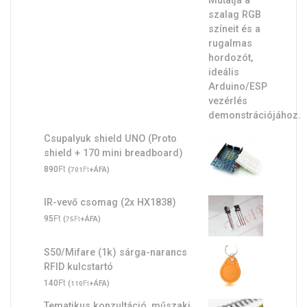
Csupalyuk shield UNO (Proto
shield + 170 mini breadboard)
Ft
890
(
Ft
+ÁFA)
701
IR-vevő csomag (2x HX1838)
Ft
95
(
Ft
+ÁFA)
75
S50/Mifare (1k) sárga-narancs
RFID kulcstartó
Ft
140
(
Ft
+ÁFA)
110
Tematikus konzultáció, műszaki