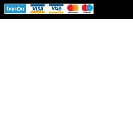
100% biztonság
Tovább
A fizetés és az adatforgalom
256-bites TLS
titkosítással védett.
Vélemények
★★★★★
4,85/5
→Vásárlói vélemények a Google-on
© TavIR WebShop 2006-2025 | © TavIR 2025