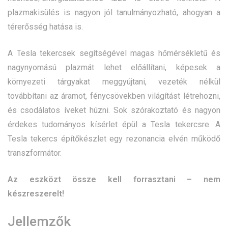
plazmakisülés is nagyon jól tanulmányozható, ahogyan a
térerősség hatása is.
A Tesla tekercsek segítségével magas hőmérsékletű és
nagynyomású plazmát lehet előállítani, képesek a
környezeti tárgyakat meggyújtani, vezeték nélkül
továbbítani az áramot, fénycsövekben világítást létrehozni,
és csodálatos íveket húzni. Sok szórakoztató és nagyon
érdekes tudományos kísérlet épül a Tesla tekercsre. A
Tesla tekercs építőkészlet egy rezonancia elvén működő
transzformátor.
Az eszközt össze kell forrasztani – nem
készreszerelt!
Jellemzők