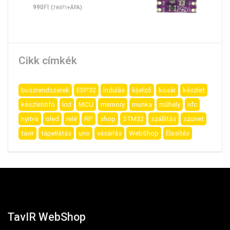
Ft
990
(
Ft
+ÁFA)
780
Cikk címkék
buszrendszerek
ESP32
indulás
kijelző
kosár
készlet
készletinfo
lcd
MCU
memory
munka
műhely
nfc
nyitva
oled
relé
RP
shop
STM32
szállítás
szünet
tavir
tápellátás
uno
vásárlás
WebShop
Élesítés
TavIR WebShop