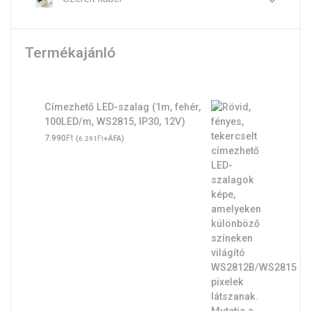
Termékajánló
Címezhető LED-szalag (1m, fehér,
100LED/m, WS2815, IP30, 12V)
Ft
7.990
(
Ft
+ÁFA)
6.291