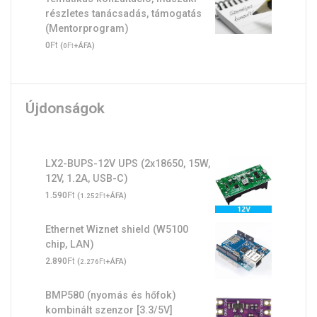
részletes tanácsadás, támogatás
(Mentorprogram)
Ft
0
(
Ft
+ÁFA)
0
Újdonságok
LX2-BUPS-12V UPS (2x18650, 15W,
12V, 1.2A, USB-C)
Ft
1.590
(
Ft
+ÁFA)
1.252
Ethernet Wiznet shield (W5100
chip, LAN)
Ft
2.890
(
Ft
+ÁFA)
2.276
BMP580 (nyomás és hőfok)
kombinált szenzor [3.3/5V]