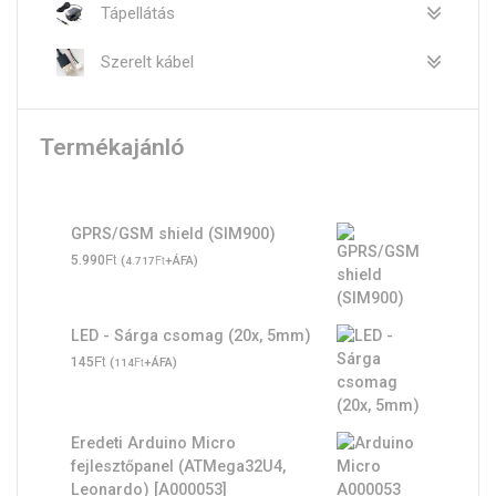
Tápellátás
Szerelt kábel
Termékajánló
GPRS/GSM shield (SIM900)
Ft
5.990
(
Ft
+ÁFA)
4.717
LED - Sárga csomag (20x, 5mm)
Ft
145
(
Ft
+ÁFA)
114
Eredeti Arduino Micro
fejlesztőpanel (ATMega32U4,
Leonardo) [A000053]