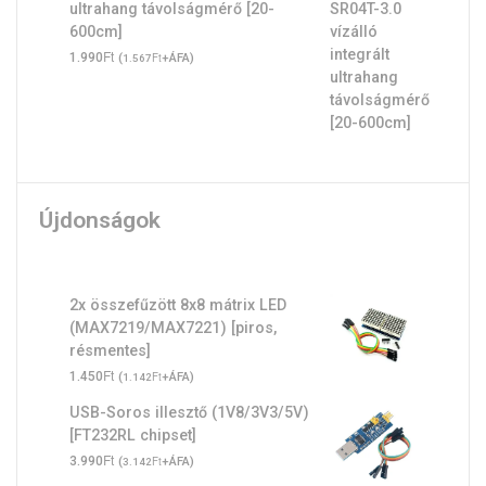
ultrahang távolságmérő [20-
600cm]
Ft
1.990
(
Ft
+ÁFA)
1.567
Újdonságok
2x összefűzött 8x8 mátrix LED
(MAX7219/MAX7221) [piros,
résmentes]
Ft
1.450
(
Ft
+ÁFA)
1.142
USB-Soros illesztő (1V8/3V3/5V)
[FT232RL chipset]
Ft
3.990
(
Ft
+ÁFA)
3.142