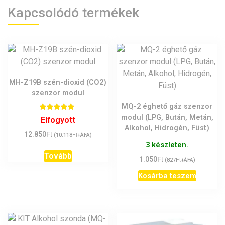
Kapcsolódó termékek
MH-Z19B szén-dioxid (CO2)
szenzor modul
MQ-2 éghető gáz szenzor
modul (LPG, Bután, Metán,
Értékelés:
Elfogyott
5.00
Alkohol, Hidrogén, Füst)
/ 5
Ft
12.850
Ft
(
10.118
+ÁFA)
3 készleten.
Tovább
Ft
1.050
Ft
(
827
+ÁFA)
Kosárba teszem