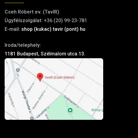
Cseh Róbert ev. (TavIR)
Ügyfélszolgálat:
+36 (20) 99-23-781
E-mail:
shop (kukac) tavir (pont) hu
Iroda/telephely:
1181 Budapest, Szélmalom utca 13.