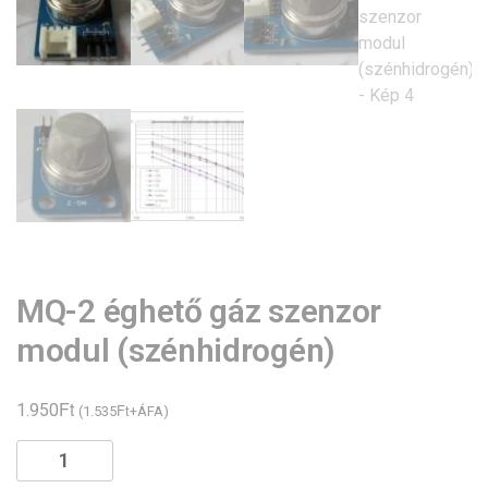
MQ-2 éghető gáz szenzor
modul (szénhidrogén)
Ft
1.950
Ft
(
1.535
+ÁFA)
MQ-
2