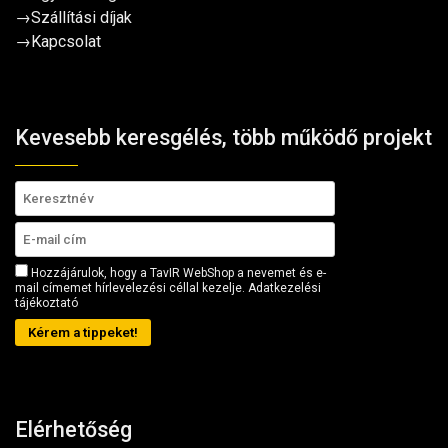
→
Szállítási díjak
→
Kapcsolat
Kevesebb keresgélés, több működő projekt
Hozzájárulok, hogy a TavIR WebShop a nevemet és e-
mail címemet hírlevelezési céllal kezelje.
Adatkezelési
tájékoztató
Kérem a tippeket!
Elérhetőség