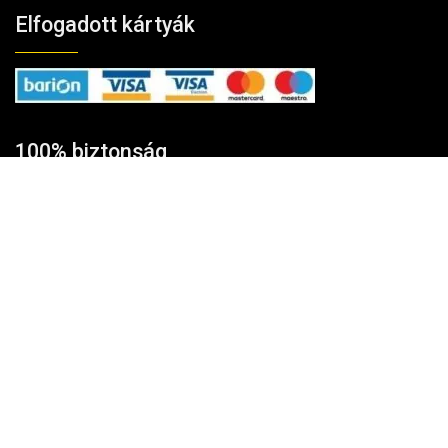
Elfogadott kártyák
100% biztonság
A fizetés és az adatforgalom
256-bites TLS
titkosítással védett.
Tovább
Vélemények
★★★★★
4,85/5
→Vásárlói vélemények a Google-on
© TavIR WebShop 2006-2025 | © TavIR 2025