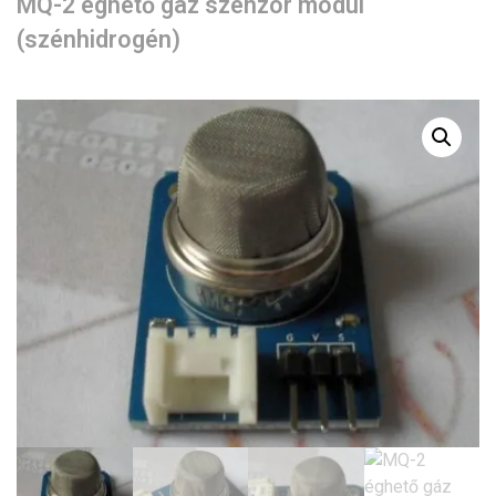
MQ-2 éghető gáz szenzor modul
(szénhidrogén)