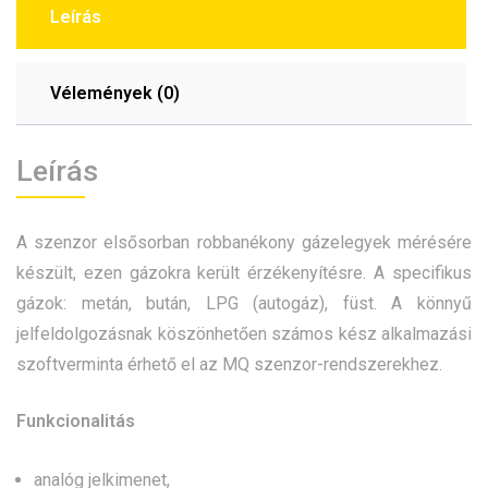
Leírás
Vélemények (0)
Leírás
A szenzor elsősorban robbanékony gázelegyek mérésére
készült, ezen gázokra került érzékenyítésre. A specifikus
gázok: metán, bután, LPG (autogáz), füst. A könnyű
jelfeldolgozásnak köszönhetően számos kész alkalmazási
szoftverminta érhető el az MQ szenzor-rendszerekhez.
Funkcionalitás
analóg jelkimenet,