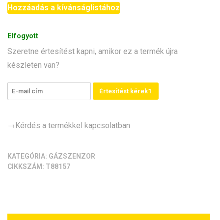
éghető
Hozzáadás a kívánságlistához
gáz
szenzor
Elfogyott
modul
Szeretne értesítést kapni, amikor ez a termék újra
(szénhidrogén)
készleten van?
mennyiség
Értesítést kérek1
→Kérdés a termékkel kapcsolatban
KATEGÓRIA:
GÁZSZENZOR
CIKKSZÁM:
T88157