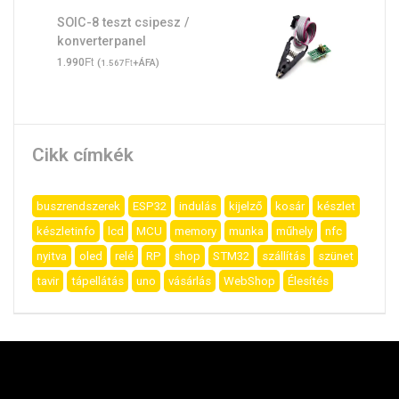
SOIC-8 teszt csipesz /
konverterpanel
Ft
1.990
(
Ft
+ÁFA)
1.567
Cikk címkék
buszrendszerek
ESP32
indulás
kijelző
kosár
készlet
készletinfo
lcd
MCU
memory
munka
műhely
nfc
nyitva
oled
relé
RP
shop
STM32
szállítás
szünet
tavir
tápellátás
uno
vásárlás
WebShop
Élesítés