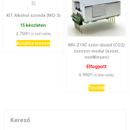
KIT Alkohol szonda (MQ-3)
15 készleten.
Ft
2.750
Ft
(
2.165
+ÁFA)
Kosárba teszem
MH-Z19C szén-dioxid (CO2)
szenzor modul (ezüst,
nonWinsen)
Elfogyott
Ft
6.990
Ft
(
5.504
+ÁFA)
Tovább
Kereső