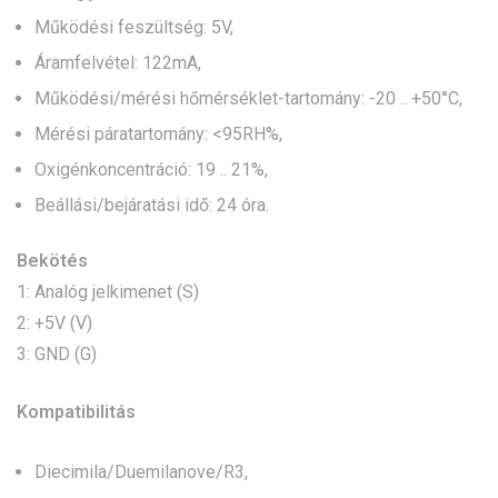
Működési feszültség: 5V,
Áramfelvétel: 122mA,
Működési/mérési hőmérséklet-tartomány: -20 .. +50°C,
Mérési páratartomány: <95RH%,
Oxigénkoncentráció: 19 .. 21%,
Beállási/bejáratási idő: 24 óra.
Bekötés
1: Analóg jelkimenet (S)
2: +5V (V)
3: GND (G)
Kompatibilitás
Diecimila/Duemilanove/R3,