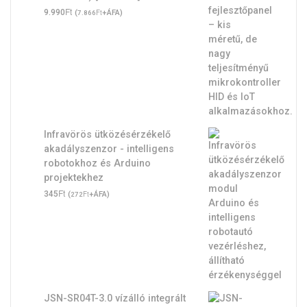
Ft
9.990
(
Ft
+ÁFA)
7.866
Infravörös ütközésérzékelő
akadályszenzor - intelligens
robotokhoz és Arduino
projektekhez
Ft
345
(
Ft
+ÁFA)
272
JSN-SR04T-3.0 vízálló integrált