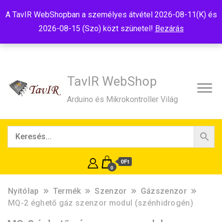
Tel:+36(20)99-23-781
Budapest, 1181, Szélmalom u. 13
A TavIR WebShopban a személyes átvétel 2026-08-11(K) és
E-Mail:shop@tavir.hu
2026-08-15 (Szo) közt szünetel!
Bezárás
TavIR WebShop
Arduino és Mikrokontroller Világ
0Ft
0
Nyitólap
Termék
Szenzor
Gázszenzor
MQ-2 éghető gáz szenzor modul (szénhidrogén)