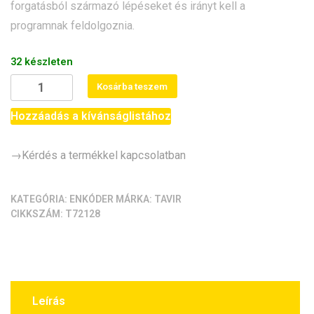
forgatásból származó lépéseket és irányt kell a
programnak feldolgoznia.
32 készleten
Rotary
Kosárba teszem
encoder
modul
Hozzáadás a kívánságlistához
(menetes,
kör
→Kérdés a termékkel kapcsolatban
alakú)
mennyiség
KATEGÓRIA:
ENKÓDER
MÁRKA:
TAVIR
CIKKSZÁM:
T72128
Leírás