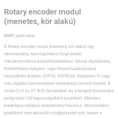
Rotary encoder modul
(menetes, kör alakú)
Ft
690
Ft
(
543
+ÁFA)
A Rotary encoder modul (menetes, kör alakú) egy
inkrementális, nyomógombos forgó jeladó
mikrokontrolleres kezelőfelületekhez. Menük léptetésére,
értékállításra, hangerő- vagy fényerőszabályzásra
használható Arduino, ESP32, ESP8266, Raspberry Pi vagy
más digitális bemenetekkel rendelkező vezérlő mellett. A
modul CLK és DT A/B fázisjeleket ad, a tengely benyomása
pedig külön SW kapcsolójelként kezelhető. Menetes
kialakítása előlapos beépítéshez hasznos. Inkrementális
jeladóként nem abszolút szöghelyzetet mér, hanem a