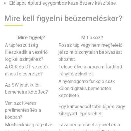
Előlapba épített egygombos kezelőszerv készítése.
Mire kell figyelni beüzemeléskor?
Mire figyelj?
Mit okoz?
A tápfeszültség
Rossz táp vagy nem megfelelő
illeszkedik a vezérlő
jelszint bizonytalan beolvasást
logikai szintjéhez?
okozhat.
A CLK és DT vezeték
Felcserélve a program fordított
nincs felcserélve?
irányt érzékelhet.
A nyomógomb funkció csak
Az SW jelet külön
külön digitális bemeneten
bemenetre kötötted?
kezelhető.
Van szoftveres
Egy kattanásból több lépés vagy
prellmentesítés a
kihagyott lépés lehet.
kódban?
Mechanikailag rögzítve
Laza beépítésnél a panel és a