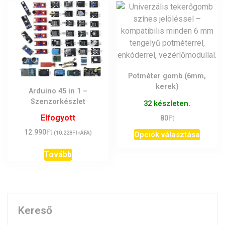
Potméter gomb (6mm,
kerek)
Arduino 45 in 1 –
Szenzorkészlet
32 készleten.
Ft
Elfogyott
80
Ft
Ennek
12.990
Ft
(
10.228
+ÁFA)
Opciók választása
a
Tovább
termék
több
variáci
van.
A
Kereső
változ