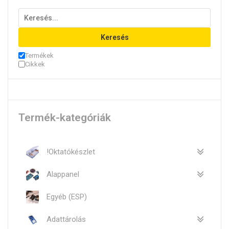
a
termék
válasz
Keresés
ki
Termékek
Cikkek
Termék-kategóriák
!Oktatókészlet
Alappanel
Egyéb (ESP)
Adattárolás