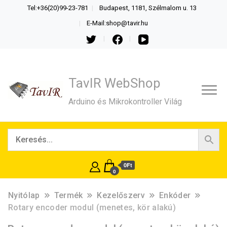
Tel:+36(20)99-23-781
Budapest, 1181, Szélmalom u. 13
E-Mail:shop@tavir.hu
TavIR WebShop
Arduino és Mikrokontroller Világ
0Ft
0
Nyitólap
Termék
Kezelőszerv
Enkóder
Rotary encoder modul (menetes, kör alakú)