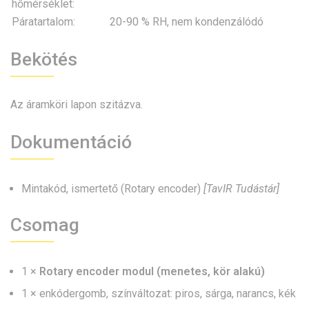
hőmérséklet:
Páratartalom:
20-90 % RH, nem kondenzálódó
Bekötés
Az áramköri lapon szitázva.
Dokumentáció
Mintakód, ismertető (Rotary encoder)
[TavIR Tudástár]
Csomag
1 ×
Rotary encoder modul (menetes, kör alakú)
1 × enkódergomb, színváltozat: piros, sárga, narancs, kék