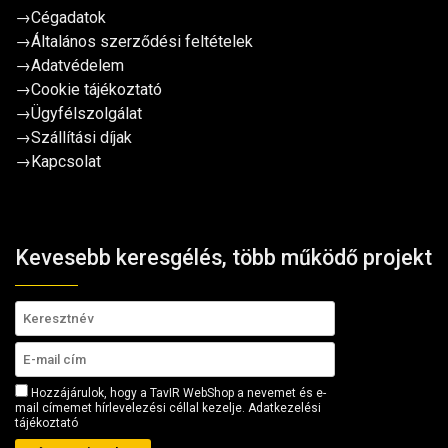
→
Cégadatok
→
Általános szerződési feltételek
→
Adatvédelem
→
Cookie tájékoztató
→
Ügyfélszolgálat
→
Szállítási díjak
→
Kapcsolat
Kevesebb keresgélés, több működő projekt
Hozzájárulok, hogy a TavIR WebShop a nevemet és e-
mail címemet hírlevelezési céllal kezelje.
Adatkezelési
tájékoztató