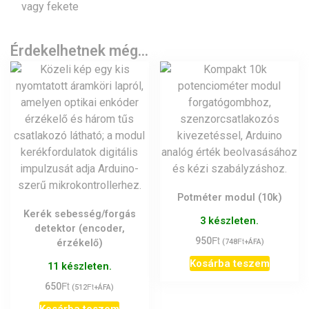
vagy fekete
Érdekelhetnek még…
Potméter modul (10k)
Kerék sebesség/forgás
3 készleten.
detektor (encoder,
Ft
950
Ft
érzékelő)
(
748
+ÁFA)
Kosárba teszem
11 készleten.
Ft
650
Ft
(
512
+ÁFA)
Kosárba teszem