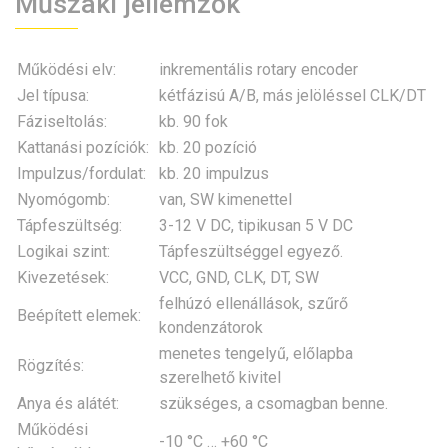
Műszaki jellemzők
Működési elv:
inkrementális rotary encoder
Jel típusa:
kétfázisú A/B, más jelöléssel CLK/DT
Fáziseltolás:
kb. 90 fok
Kattanási pozíciók:
kb. 20 pozíció
Impulzus/fordulat:
kb. 20 impulzus
Nyomógomb:
van, SW kimenettel
Tápfeszültség:
3-12 V DC, tipikusan 5 V DC
Logikai szint:
Tápfeszültséggel egyező.
Kivezetések:
VCC, GND, CLK, DT, SW
felhúzó ellenállások, szűrő
Beépített elemek:
kondenzátorok
menetes tengelyű, előlapba
Rögzítés:
szerelhető kivitel
Anya és alátét:
szükséges, a csomagban benne.
Működési
-10 °C … +60 °C