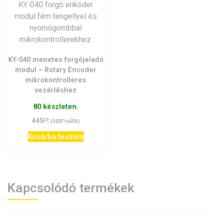
KY-040 menetes forgójeladó
modul – Rotary Encoder
mikrokontrolleres
vezérléshez
80 készleten.
Ft
445
Ft
(
350
+ÁFA)
Kosárba teszem
Kapcsolódó termékek