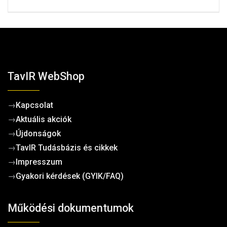
TavIR WebShop
→
Kapcsolat
→
Aktuális akciók
→
Újdonságok
→
TavIR Tudásbázis és cikkek
→
Impresszum
→
Gyakori kérdések (GYIK/FAQ)
Működési dokumentumok