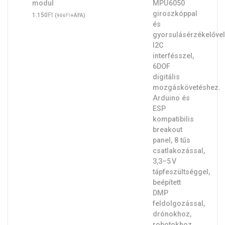
modul
Ft
1.150
(
Ft
+ÁFA)
906