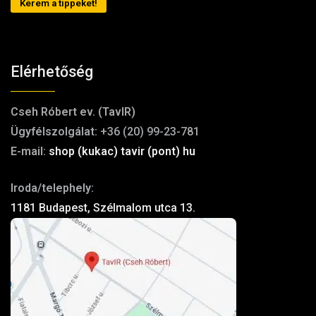
Kérem a tippeket!
Elérhetőség
Cseh Róbert ev. (TavIR)
Ügyfélszolgálat:
+36 (20) 99-23-781
E-mail:
shop (kukac) tavir (pont) hu
Iroda/telephely:
1181 Budapest, Szélmalom utca 13.