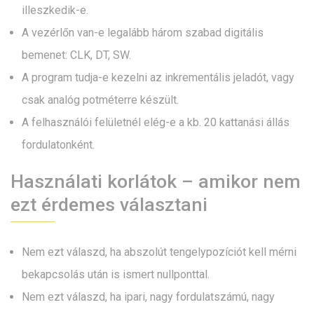
illeszkedik-e.
A vezérlőn van-e legalább három szabad digitális
bemenet: CLK, DT, SW.
A program tudja-e kezelni az inkrementális jeladót, vagy
csak analóg potméterre készült.
A felhasználói felületnél elég-e a kb. 20 kattanási állás
fordulatonként.
Használati korlátok – amikor nem
ezt érdemes választani
Nem ezt válaszd, ha abszolút tengelypozíciót kell mérni
bekapcsolás után is ismert nullponttal.
Nem ezt válaszd, ha ipari, nagy fordulatszámú, nagy