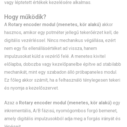
vagy léptetett értékek kezelésére alkalmas.
Hogy működik?
A
Rotary encoder modul (menetes, kör alakú)
akkor
hasznos, amikor egy potméter jellegű tekerőérzet kell, de
digitális vezérléssel. Nincs mechanikus végállása, ezért
nem egy fix ellenállásértéket ad vissza, hanem
impulzusokat küld a vezérlő felé. A menetes kivitel
előlapba, dobozba vagy kezelőpanelbe építve ad stabilabb
mechanikát, mint egy szabadon álló próbapaneles modul.
Ez főleg akkor számít, ha a felhasználó ténylegesen tekeri
és nyomja a kezelőszervet.
Azaz a
Rotary encoder modul (menetes, kör alakú)
egy
inkrementális, A/B fázisú, nyomógombos forgó bemenet,
amely digitális impulzusokból adja meg a forgás irányát és
lépéseit.