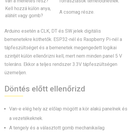
van a menetes rész?
forrasztások terhelődhetnek.
Kell hozzá külön anya,
A csomag része.
alátét vagy gomb?
Arduino esetén a CLK, DT és SW jelek digitális
bemenetekre köthetők. ESP32-nél és Raspberry Pi-nél a
tápfeszültséget és a bemenetek megengedett logikai
szintjét külön ellenőrizni kell, mert nem minden panel 5 V
toleráns. Ekkor a teljes rendszer 3.3V tápfeszültségen
üzemeljen.
Döntés előtt ellenőrizd
Van-e elég hely az előlap mögött a kör alakú panelnek és
a vezetékeknek.
A tengely és a választott gomb mechanikailag