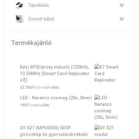
Tápellátás
Szerelt kábel
Termékajánló
Kézi RFID/proxy másoló (125kHz,
13.56MHz [Smart Card Replicator
x7])
Ft
22.750
(
Ft
+ÁFA)
17.913
LED - Narancs csomag (20x, 3mm)
Ft
190
(
Ft
+ÁFA)
150
GY-521 (MPU6050) 6DOF
giroszkóp és gyorsulásérzékelő