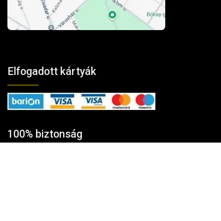
Elfogadott kártyák
100% biztonság
A fizetés és az adatforgalom
256-bites TLS
titkosítással védett.
Kosárba tesze
Vélemények