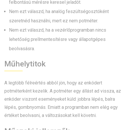
felbontású mérésre keresel jeladót.
Nem ezt válaszd, ha analóg feszültségosztóként
szeretnéd használni, mert ez nem potméter.
Nem ezt válaszd, ha a vezérlőprogramban nincs
lehetőség prellmentesítésre vagy állapotgépes
beolvasásra.
Műhelytitok
A legtöbb félreértés abból jön, hogy az enkódert
potméterként kezelik. A potméter egy állást ad vissza, az
enkóder viszont eseményeket küld: jobbra lépés, balra
lépés, gombnyomás. Emiatt a programban nem elég egy
értéket beolvasni, a változásokat kell követni.