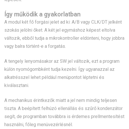
Így működik a gyakorlatban
A modul két fő forgási jelet ad ki: A/B vagy CLK/DT jelként
szokás jelölni őket. A két jel egymáshoz képest eltolva
változik, ebből tudja a mikrokontroller eldönteni, hogy jobbra
vagy balra történt-e a forgatás.
A tengely lenyomásakor az SW jel változik, ezt a program
külön nyomógombként tudja kezelni. Így ugyanazzal az
alkatrésszel lehet például menüpontot léptetni és
kiválasztani.
A mechanikus érintkezők miatt a jel nem mindig teljesen
tiszta. A beépített felhúzó ellenállás és szűrő kondenzátor
segít, de programban továbbra is érdemes prellmentesítést
használni, főleg menüvezérlésnél.