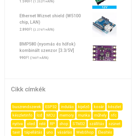
Ft
1.590
(
Ft
+ÁFA)
1.252
Ethernet Wiznet shield (W5100
chip, LAN)
Ft
2.890
(
Ft
+ÁFA)
2.276
BMP580 (nyomás és hőfok)
kombinált szenzor [3.3/5V]
Ft
990
(
Ft
+ÁFA)
780
Cikk címkék
buszrendszerek
ESP32
indulás
kijelző
kosár
készlet
készletinfo
lcd
MCU
memory
munka
műhely
nfc
nyitva
oled
relé
RP
shop
STM32
szállítás
szünet
tavir
tápellátás
uno
vásárlás
WebShop
Élesítés