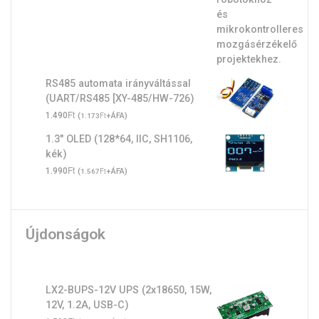
RS485 automata irányváltással
(UART/RS485 [XY-485/HW-726)
Ft
1.490
(
Ft
+ÁFA)
1.173
1.3" OLED (128*64, IIC, SH1106,
kék)
Ft
1.990
(
Ft
+ÁFA)
1.567
Újdonságok
LX2-BUPS-12V UPS (2x18650, 15W,
12V, 1.2A, USB-C)