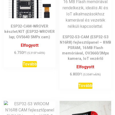
ESP32-CAM-WROVER
készlet/KIT (ESP32-WROVER
ESP32‑S3-CAM (ESP32-S3
lap; OV5640 5MPx cam)
N16R8) fejlesztőpanel – 8 MB
Elfogyott
PSRAM, 16 MB Flash
Ft
6.750
Ft
memóriával, OV3660/3Mpx
(
5.315
+ÁFA)
kamera, IoT vezérlő
Tovább
Elfogyott
Ft
6.800
Ft
(
5.354
+ÁFA)
Tovább