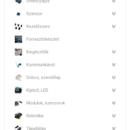
Shield/pajzs
Szenzor
Kezelőszerv
Forrasztókészlet
Kiegészítők
Kommunikáció
Doboz, szerelőlap
Kijelző, LED
Modulok, szenzorok
Robotika
Tápellátás