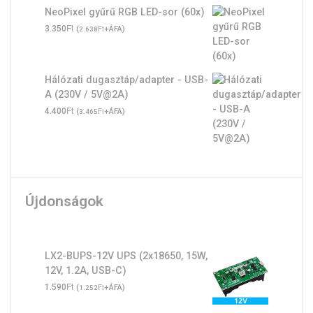
NeoPixel gyűrű RGB LED-sor (60x)
Ft
3.350
(
Ft
+ÁFA)
2.638
Hálózati dugasztáp/adapter - USB-
A (230V / 5V@2A)
Ft
4.400
(
Ft
+ÁFA)
3.465
Újdonságok
LX2-BUPS-12V UPS (2x18650, 15W,
12V, 1.2A, USB-C)
Ft
1.590
(
Ft
+ÁFA)
1.252