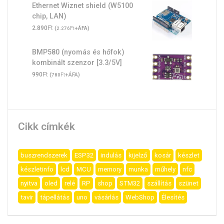
Ethernet Wiznet shield (W5100
chip, LAN)
Ft
2.890
(
Ft
+ÁFA)
2.276
BMP580 (nyomás és hőfok)
kombinált szenzor [3.3/5V]
Ft
990
(
Ft
+ÁFA)
780
Cikk címkék
buszrendszerek
ESP32
indulás
kijelző
kosár
készlet
készletinfo
lcd
MCU
memory
munka
műhely
nfc
nyitva
oled
relé
RP
shop
STM32
szállítás
szünet
tavir
tápellátás
uno
vásárlás
WebShop
Élesítés