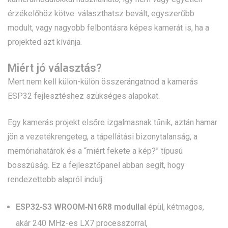
érzékelőhöz kötve: választhatsz bevált, egyszerűbb
modult, vagy nagyobb felbontásra képes kamerát is, ha a
projekted azt kívánja.
Miért jó választás?
Mert nem kell külön-külön összerángatnod a kamerás
ESP32 fejlesztéshez szükséges alapokat.
Egy kamerás projekt elsőre izgalmasnak tűnik, aztán hamar
jön a vezetékrengeteg, a tápellátási bizonytalanság, a
memóriahatárok és a “miért fekete a kép?” típusú
bosszúság. Ez a fejlesztőpanel abban segít, hogy
rendezettebb alapról indulj:
ESP32‑S3 WROOM‑N16R8 modullal
épül, kétmagos,
akár 240 MHz-es LX7 processzorral,