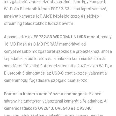
mozgást, élő visszajelzést szeretnél látni. Egy kompakt,
Wi‑Fi és Bluetooth képes ESP32‑S3 alapú lapról van szó,
amelyet kamerás IoT, AIoT, képfeldolgozó és élőkép-
streaming feladatokhoz tudsz bevetni.
A panel lelke az
ESP32‑S3 WROOM‑1 N16R8 modul
, amely
16 MB Flash és 8 MB PSRAM memóriával ad
kényelmesebb mozgásteret azokhoz a projektekhez, ahol a
képadatok, a bufferelés és a hálózati kommunikáció már
nem fér el “félvállról”. A fedélzeten ott a 2,4 GHz-es Wi‑Fi, a
Bluetooth 5 támogatás, az USB‑C csatlakozás, valamint a
kameramodul fogadására szolgáló csatlakozó.
Fontos: a kamera nem része a csomagnak.
Ez nem
hátrány, ha tudatosan választanál kamerát a feladathoz. A
kameracsatlakozó
OV2640, OV5640 és OV3340
kameramodulokkal használható, így nem vagy egyetlen