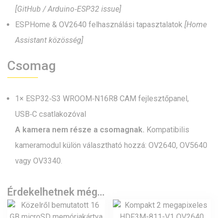
[GitHub / Arduino‑ESP32 issue]
ESPHome & OV2640 felhasználási tapasztalatok
[Home
Assistant közösség]
Csomag
1× ESP32‑S3 WROOM‑N16R8 CAM fejlesztőpanel,
USB‑C csatlakozóval
A kamera nem része a csomagnak.
Kompatibilis
kameramodul külön választható hozzá: OV2640, OV5640
vagy OV3340.
Érdekelhetnek még…