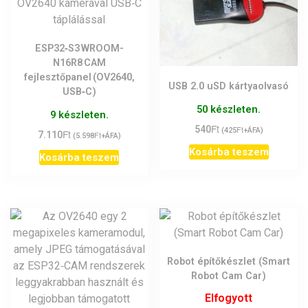
ESP32‑S3 WROOM-
N16R8 CAM
fejlesztőpanel (OV2640,
USB 2.0 uSD kártyaolvasó
USB‑C)
50 készleten.
9 készleten.
Ft
540
Ft
(
425
+ÁFA)
Ft
7.110
Ft
(
5.598
+ÁFA)
Kosárba teszem
Kosárba teszem
Robot építőkészlet (Smart
Robot Cam Car)
Elfogyott