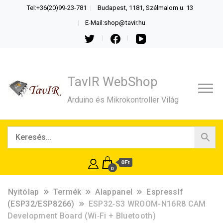
Tel:+36(20)99-23-781
Budapest, 1181, Szélmalom u. 13
E-Mail:shop@tavir.hu
TavIR WebShop
Arduino és Mikrokontroller Világ
0Ft
0
Nyitólap
Termék
Alappanel
EspressIf
(ESP32/ESP8266)
ESP32‑S3 WROOM-N16R8 CAM
Development Board (Wi‑Fi + Bluetooth)