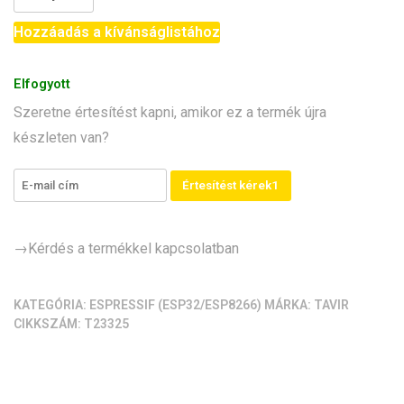
WROOM-
N16R8
Hozzáadás a kívánságlistához
CAM
Development
Elfogyott
Board
Szeretne értesítést kapni, amikor ez a termék újra
(Wi‑Fi
készleten van?
+
Bluetooth)
mennyiség
Értesítést kérek1
→Kérdés a termékkel kapcsolatban
KATEGÓRIA:
ESPRESSIF (ESP32/ESP8266)
MÁRKA:
TAVIR
CIKKSZÁM:
T23325