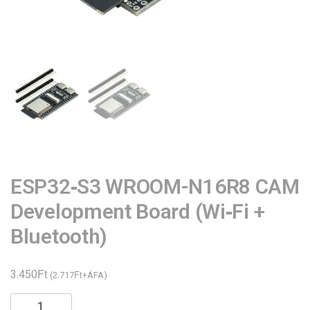
ESP32‑S3 WROOM-N16R8 CAM
Development Board (Wi‑Fi +
Bluetooth)
Ft
3.450
Ft
(
2.717
+ÁFA)
ESP32‑S3