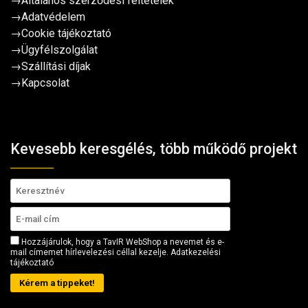
→
Általános szerződési feltételek
→
Adatvédelem
→
Cookie tájékoztató
→
Ügyfélszolgálat
→
Szállítási díjak
→
Kapcsolat
Kevesebb keresgélés, több működő projekt
Hozzájárulok, hogy a TavIR WebShop a nevemet és e-
mail címemet hírlevelezési céllal kezelje.
Adatkezelési
tájékoztató
Kérem a tippeket!