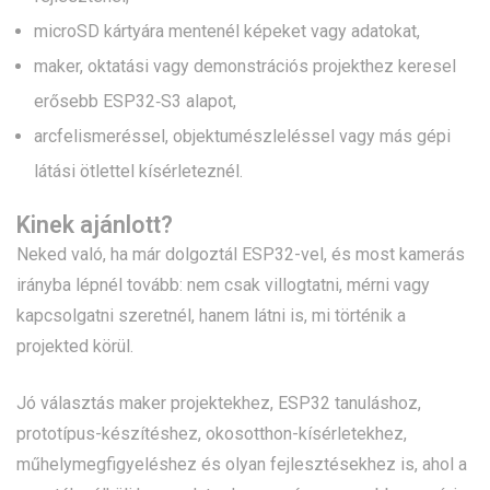
microSD kártyára mentenél képeket vagy adatokat,
maker, oktatási vagy demonstrációs projekthez keresel
erősebb ESP32‑S3 alapot,
arcfelismeréssel, objektumészleléssel vagy más gépi
látási ötlettel kísérleteznél.
Kinek ajánlott?
Neked való, ha már dolgoztál ESP32-vel, és most kamerás
irányba lépnél tovább: nem csak villogtatni, mérni vagy
kapcsolgatni szeretnél, hanem látni is, mi történik a
projekted körül.
Jó választás maker projektekhez, ESP32 tanuláshoz,
prototípus-készítéshez, okosotthon-kísérletekhez,
műhelymegfigyeléshez és olyan fejlesztésekhez is, ahol a