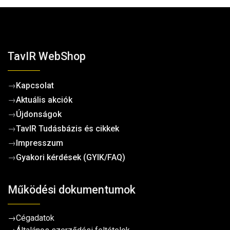
TavIR WebShop
→
Kapcsolat
→
Aktuális akciók
→
Újdonságok
→
TavIR Tudásbázis és cikkek
→
Impresszum
→
Gyakori kérdések (GYIK/FAQ)
Működési dokumentumok
→
Cégadatok