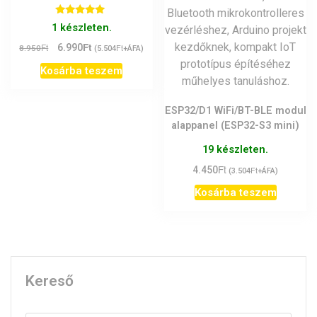
Értékelés:
1 készleten.
5.00
/ 5
Ft
Original
Current
Ft
6.990
Ft
8.950
(
5.504
+ÁFA)
price
price
Kosárba teszem
was:
is:
8.950Ft.
6.990Ft.
ESP32/D1 WiFi/BT-BLE modul
alappanel (ESP32-S3 mini)
19 készleten.
Ft
4.450
Ft
(
3.504
+ÁFA)
Kosárba teszem
Kereső