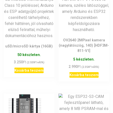
OV2640 2MPixel kamera
(nagylátószög, 140) [HDF3M-
uSD/microSD kártya (16GB)
811-V1]
50 készleten.
5 készleten.
Ft
3.250
Ft
(
2.559
+ÁFA)
Ft
2.990
Ft
(
2.354
+ÁFA)
Kosárba teszem
Kosárba teszem