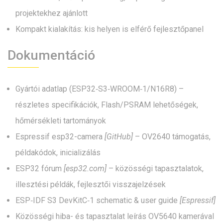
projektekhez ajánlott
Kompakt kialakítás: kis helyen is elférő fejlesztőpanel
Dokumentáció
Gyártói adatlap (ESP32‑S3‑WROOM‑1/N16R8)
–
részletes specifikációk, Flash/PSRAM lehetőségek,
hőmérsékleti tartományok
Espressif esp32-camera
[GitHub]
– OV2640 támogatás,
példakódok, inicializálás
ESP32 fórum
[esp32.com
]
– közösségi tapasztalatok,
illesztési példák, fejlesztői visszajelzések
ESP‑IDF S3 DevKitC‑1 schematic & user guide
[Espressif]
Közösségi hiba- és tapasztalat leírás OV5640 kamerával