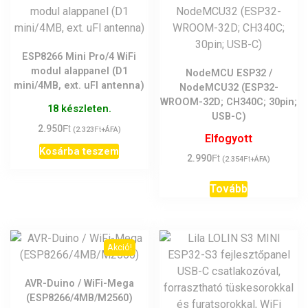
ESP8266 Mini Pro/4 WiFi
modul alappanel (D1
NodeMCU ESP32 /
mini/4MB, ext. uFl antenna)
NodeMCU32 (ESP32-
WROOM-32D; CH340C; 30pin;
18 készleten.
USB-C)
Ft
2.950
Ft
(
2.323
+ÁFA)
Elfogyott
Kosárba teszem
Ft
2.990
Ft
(
2.354
+ÁFA)
Tovább
Akció!
AVR-Duino / WiFi-Mega
(ESP8266/4MB/M2560)