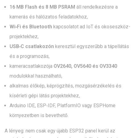
16 MB Flash és 8 MB PSRAM
áll rendelkezésre a
kamerás és hálózatos feladatokhoz,
Wi‑Fi és Bluetooth
kapcsolatot ad IoT és okoseszköz-
projektekhez,
USB‑C csatlakozón
keresztül egyszerűbb a tápellátás
és a programozás,
kameracsatlakozója
OV2640, OV5640 és OV3340
modulokkal használható,
alkalmas élőkép, képrögzítés, mozgásérzékelés és
kísérleti gépi látás projektekhez,
Arduino IDE, ESP‑IDF, PlatformIO vagy ESPHome
környezetben is bevethető.
A lényeg: nem csak egy újabb ESP32 panel kerül az