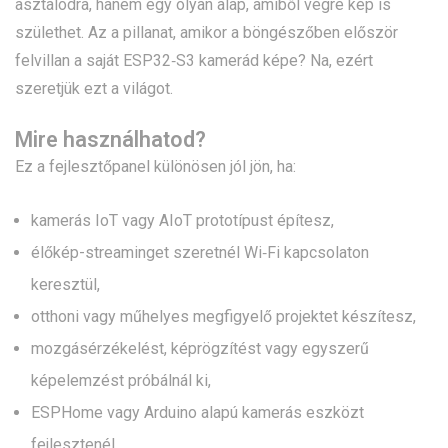
asztalodra, hanem egy olyan alap, amiből végre kép is
születhet. Az a pillanat, amikor a böngészőben először
felvillan a saját ESP32‑S3 kamerád képe? Na, ezért
szeretjük ezt a világot.
Mire használhatod?
Ez a fejlesztőpanel különösen jól jön, ha:
kamerás IoT vagy AIoT prototípust építesz,
élőkép-streaminget szeretnél Wi‑Fi kapcsolaton
keresztül,
otthoni vagy műhelyes megfigyelő projektet készítesz,
mozgásérzékelést, képrögzítést vagy egyszerű
képelemzést próbálnál ki,
ESPHome vagy Arduino alapú kamerás eszközt
fejlesztenél,