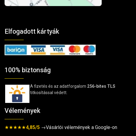
Elfogadott kártyák
100% biztonság
A fizetés és az adatforgalom
256-bites TLS
titkosítással védett.
Vélemények
★★★★★
4,85/5
→Vásárlói vélemények a Google-on