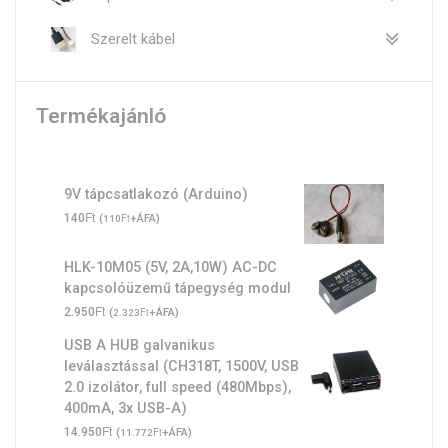
Szerelt kábel
Termékajánló
9V tápcsatlakozó (Arduino)
Ft
140
(
Ft
+ÁFA)
110
HLK-10M05 (5V, 2A,10W) AC-DC
kapcsolóüzemű tápegység modul
Ft
2.950
(
Ft
+ÁFA)
2.323
USB A HUB galvanikus
leválasztással (CH318T, 1500V, USB
2.0 izolátor, full speed (480Mbps),
400mA, 3x USB-A)
Ft
14.950
(
Ft
+ÁFA)
11.772