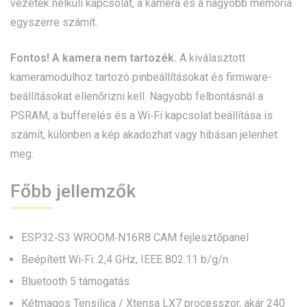
vezeték nélküli kapcsolat, a kamera és a nagyobb memória
egyszerre számít.
Fontos! A kamera nem tartozék.
A kiválasztott
kameramodulhoz tartozó pinbeállításokat és firmware-
beállításokat ellenőrizni kell. Nagyobb felbontásnál a
PSRAM, a bufferelés és a Wi‑Fi kapcsolat beállítása is
számít, különben a kép akadozhat vagy hibásan jelenhet
meg.
Főbb jellemzők
ESP32‑S3 WROOM‑N16R8 CAM fejlesztőpanel
Beépített Wi‑Fi: 2,4 GHz, IEEE 802.11 b/g/n
Bluetooth 5 támogatás
Kétmagos Tensilica / Xtensa LX7 processzor, akár 240