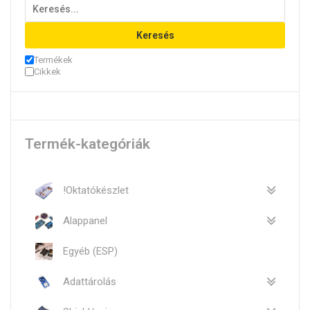
Keresés
Termékek
Cikkek
Termék-kategóriák
!Oktatókészlet
Alappanel
Egyéb (ESP)
Adattárolás