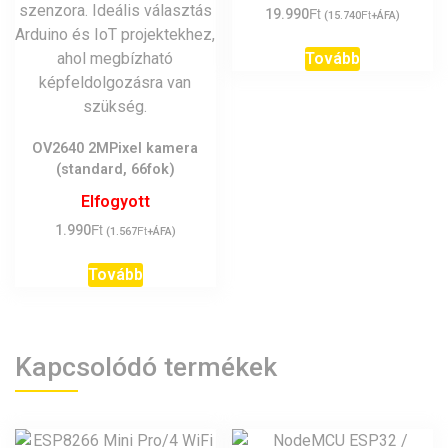
Ft
19.990
Ft
(
15.740
+ÁFA)
Tovább
OV2640 2MPixel kamera
(standard, 66fok)
Elfogyott
Ft
1.990
Ft
(
1.567
+ÁFA)
Tovább
Kapcsolódó termékek