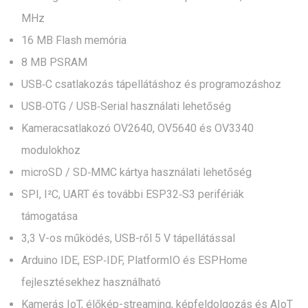
MHz
16 MB Flash memória
8 MB PSRAM
USB‑C csatlakozás tápellátáshoz és programozáshoz
USB‑OTG / USB‑Serial használati lehetőség
Kameracsatlakozó OV2640, OV5640 és OV3340
modulokhoz
microSD / SD‑MMC kártya használati lehetőség
SPI, I²C, UART és további ESP32‑S3 perifériák
támogatása
3,3 V-os működés, USB-ről 5 V tápellátással
Arduino IDE, ESP‑IDF, PlatformIO és ESPHome
fejlesztésekhez használható
Kamerás IoT, élőkép-streaming, képfeldolgozás és AIoT