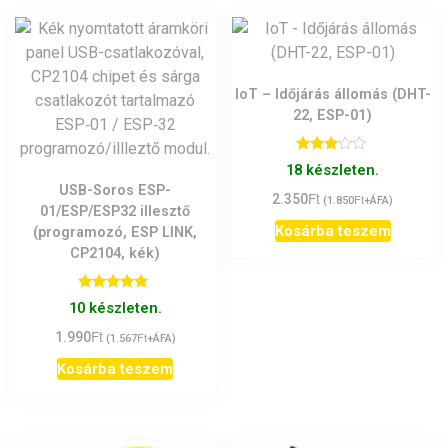
IoT – Időjárás állomás (DHT-
22, ESP-01)
Értékelés:
18 készleten.
3.00
/ 5
USB-Soros ESP-
Ft
2.350
Ft
(
1.850
+ÁFA)
01/ESP/ESP32 illesztő
Kosárba teszem
(programozó, ESP LINK,
CP2104, kék)
Értékelés:
10 készleten.
4.67
/ 5
Ft
1.990
Ft
(
1.567
+ÁFA)
Kosárba teszem