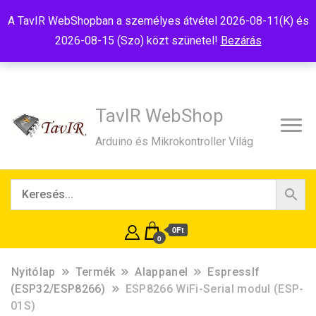
Tel:+36(20)99-23-781
Budapest, 1181, Szélmalom u. 13
A TavIR WebShopban a személyes átvétel 2026-08-11(K) és
E-Mail:shop@tavir.hu
2026-08-15 (Szo) közt szünetel!
Bezárás
TavIR WebShop
Arduino és Mikrokontroller Világ
0Ft
0
Nyitólap
Termék
Alappanel
EspressIf
(ESP32/ESP8266)
ESP8266 WiFi-Serial modul (ESP-
01S)