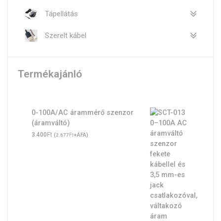
Tápellátás
Szerelt kábel
Termékajánló
0-100A/AC árammérő szenzor
(áramváltó)
Ft
3.400
(
Ft
+ÁFA)
2.677