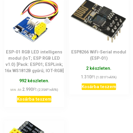
ESP-01 RGB LED intelligens
ESP8266 WiFi-Serial modul
modul (IoT; ESP RGB LED
(ESP-01)
v1.0) [Pack: ESP01; ESPLink;
2 készleten.
16x WS1812B gyűrű; IOT-RGB]
Ft
1.310
Ft
(
1.031
+ÁFA)
992 készleten.
Kosárba teszem
Ft
2.990
Ft
(
2.354
+ÁFA)
MIN. ÁR:
Kosárba teszem