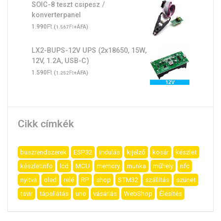
SOIC-8 teszt csipesz /
konverterpanel
Ft
1.990
(
Ft
+ÁFA)
1.567
LX2-BUPS-12V UPS (2x18650, 15W,
12V, 1.2A, USB-C)
Ft
1.590
(
Ft
+ÁFA)
1.252
Cikk címkék
buszrendszerek
ESP32
indulás
kijelző
kosár
készlet
készletinfo
lcd
MCU
memory
munka
műhely
nfc
nyitva
oled
relé
RP
shop
STM32
szállítás
szünet
tavir
tápellátás
uno
vásárlás
WebShop
Élesítés