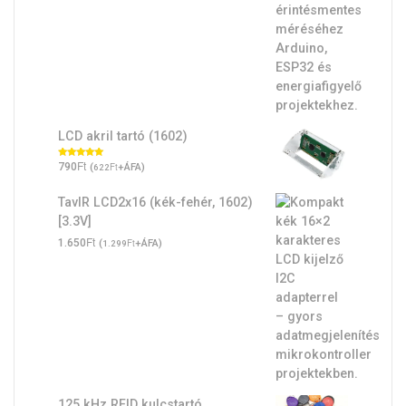
LCD akril tartó (1602)
Ft
Értékelés:
790
(
Ft
+ÁFA)
622
5.00
/ 5
TavIR LCD2x16 (kék-fehér, 1602)
[3.3V]
Ft
1.650
(
Ft
+ÁFA)
1.299
125 kHz RFID kulcstartó