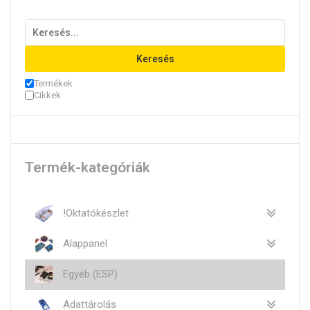
Keresés
Termékek
Cikkek
Termék-kategóriák
!Oktatókészlet
Alappanel
Egyéb (ESP)
Adattárolás