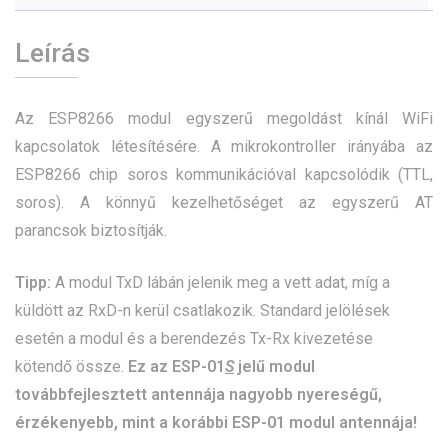
Leírás
Az ESP8266 modul egyszerű megoldást kínál WiFi
kapcsolatok létesítésére. A mikrokontroller irányába az
ESP8266 chip soros kommunikációval kapcsolódik (TTL,
soros). A könnyű kezelhetőséget az egyszerű AT
parancsok biztosítják.
Tipp:
A modul TxD lábán jelenik meg a vett adat, míg a
küldött az RxD-n kerül csatlakozik. Standard jelölések
esetén a modul és a berendezés Tx-Rx kivezetése
kötendő össze.
Ez az ESP-01
S
jelű modul
továbbfejlesztett antennája nagyobb nyereségű,
érzékenyebb, mint a korábbi ESP-01 modul antennája!