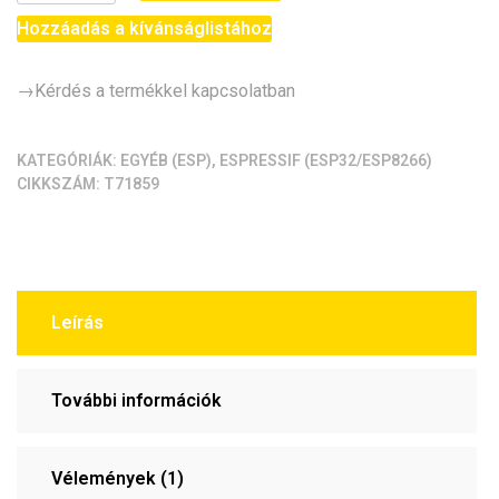
WiFi-
Serial
Hozzáadás a kívánságlistához
modul
(ESP-
→Kérdés a termékkel kapcsolatban
01S)
mennyiség
KATEGÓRIÁK:
EGYÉB (ESP)
,
ESPRESSIF (ESP32/ESP8266)
CIKKSZÁM:
T71859
Leírás
További információk
Vélemények (1)