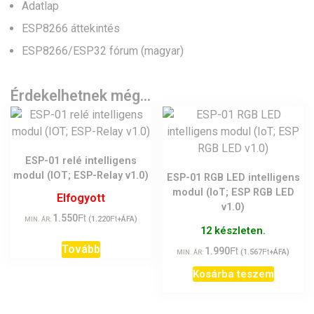
Adatlap
ESP8266 áttekintés
ESP8266/ESP32 fórum (magyar)
Érdekelhetnek még…
ESP-01 relé intelligens
modul (IOT; ESP-Relay v1.0)
ESP-01 RGB LED intelligens
modul (IoT; ESP RGB LED
Elfogyott
v1.0)
Ft
1.550
Ft
(
1.220
+ÁFA)
MIN. ÁR:
12 készleten.
Tovább
Ft
1.990
Ft
(
1.567
+ÁFA)
MIN. ÁR:
Kosárba teszem