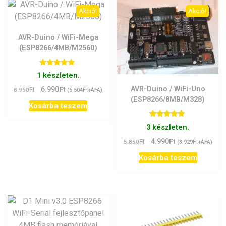
Akció!
Akció!
AVR-Duino / WiFi-Mega
(ESP8266/4MB/M2560)
Értékelés:
1 készleten.
5.00
/ 5
Ft
Original
Current
AVR-Duino / WiFi-Uno
Ft
6.990
Ft
8.950
(
5.504
+ÁFA)
price
price
(ESP8266/8MB/M328)
Kosárba teszem
was:
is:
8.950Ft.
6.990Ft.
Értékelés:
3 készleten.
5.00
/ 5
Ft
Original
Current
Ft
4.990
Ft
5.850
(
3.929
+ÁFA)
price
price
Kosárba teszem
was:
is:
5.850Ft.
4.990Ft.