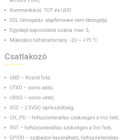
Access Point,
Kommunikáció: TCP és UDP,
SSL támogatás: alapfirmware nem támogatja,
Egyidejű kapcsolatok száma: max. 5,
Működési hőfoktartomány: -20 ~ +75 °C.
Csatlakozó
GND – Közöd föld,
UTXD – soros adás,
URXD – soros vétel,
VCC – 3.3VDC tápfeszültség,
CH_PD – felhúzóellenállás szükséges a Vcc felé,
RST – felhúzóellenállás szükséges a Vcc felé,
GPIO0 – szabadon használható, felhúzóellenállás