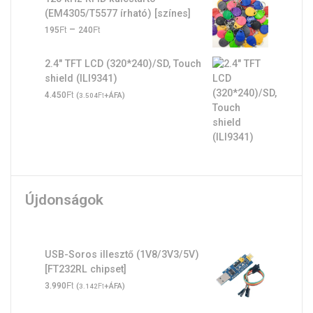
(EM4305/T5577 írható) [színes]
Ft
Ft
Ártartomány:
–
195
240
195Ft
-
2.4" TFT LCD (320*240)/SD, Touch
240Ft
shield (ILI9341)
Ft
4.450
(
Ft
+ÁFA)
3.504
Újdonságok
USB-Soros illesztő (1V8/3V3/5V)
[FT232RL chipset]
Ft
3.990
(
Ft
+ÁFA)
3.142