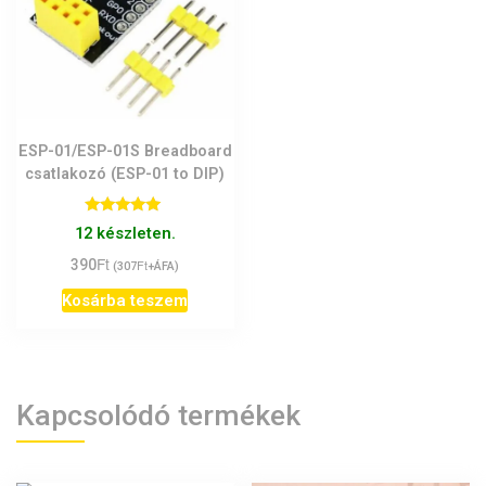
ESP-01/ESP-01S Breadboard
csatlakozó (ESP-01 to DIP)
Értékelés:
12 készleten.
5.00
/ 5
Ft
390
Ft
(
307
+ÁFA)
Kosárba teszem
Kapcsolódó termékek