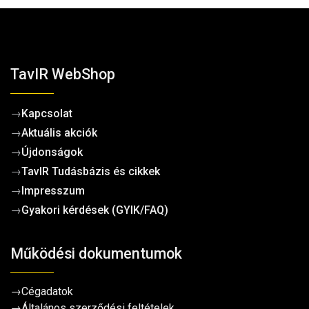
TavIR WebShop
→
Kapcsolat
→
Aktuális akciók
→
Újdonságok
→
TavIR Tudásbázis és cikkek
→
Impresszum
→
Gyakori kérdések (GYIK/FAQ)
Működési dokumentumok
→
Cégadatok
→
Általános szerződési feltételek