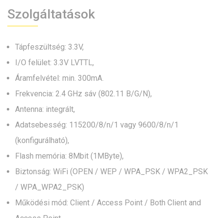
Szolgáltatások
Tápfeszültség: 3.3V,
I/O felület: 3.3V LVTTL,
Áramfelvétel: min. 300mA.
Frekvencia: 2.4 GHz sáv (802.11 B/G/N),
Antenna: integrált,
Adatsebesség: 115200/8/n/1 vagy 9600/8/n/1
(konfigurálható),
Flash memória: 8Mbit (1MByte),
Biztonság: WiFi (OPEN / WEP / WPA_PSK / WPA2_PSK
/ WPA_WPA2_PSK)
Működési mód: Client / Access Point / Both Client and