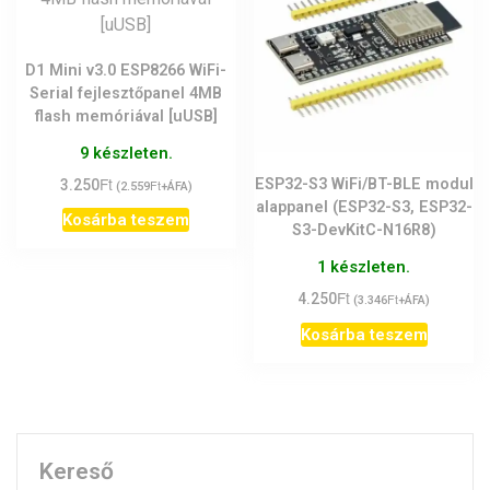
D1 Mini v3.0 ESP8266 WiFi-
Serial fejlesztőpanel 4MB
flash memóriával [uUSB]
9 készleten.
Ft
ESP32-S3 WiFi/BT-BLE modul
3.250
Ft
(
2.559
+ÁFA)
alappanel (ESP32-S3, ESP32-
Kosárba teszem
S3-DevKitC-N16R8)
1 készleten.
Ft
4.250
Ft
(
3.346
+ÁFA)
Kosárba teszem
Kereső