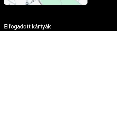
Elfogadott kártyák
Kosárba teszem
100% biztonság
A fizetés és az adatforgalom
256-bites TLS
titkosítással védett.
Vélemények
★★★★★
4,85/5
→Vásárlói vélemények a Google-on