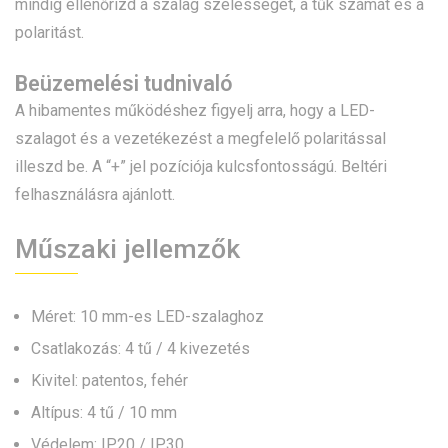
mindig ellenőrizd a szalag szélességét, a tűk számát és a
polaritást.
Beüzemelési tudnivaló
A hibamentes működéshez figyelj arra, hogy a LED-
szalagot és a vezetékezést a megfelelő polaritással
illeszd be. A “+” jel pozíciója kulcsfontosságú. Beltéri
felhasználásra ajánlott.
Műszaki jellemzők
Méret: 10 mm-es LED-szalaghoz
Csatlakozás: 4 tű / 4 kivezetés
Kivitel: patentos, fehér
Altípus: 4 tű / 10 mm
Védelem: IP20 / IP30