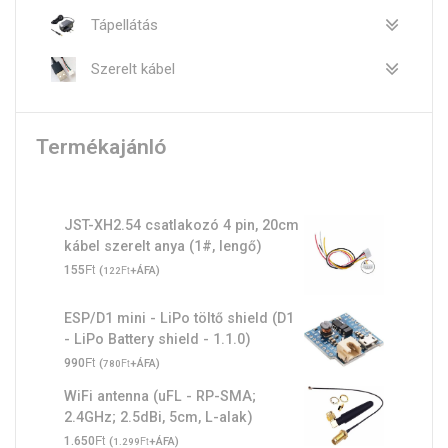
Tápellátás
Szerelt kábel
Termékajánló
JST-XH2.54 csatlakozó 4 pin, 20cm
kábel szerelt anya (1#, lengő)
Ft
155
(
Ft
+ÁFA)
122
ESP/D1 mini - LiPo töltő shield (D1
- LiPo Battery shield - 1.1.0)
Ft
990
(
Ft
+ÁFA)
780
WiFi antenna (uFL - RP-SMA;
2.4GHz; 2.5dBi, 5cm, L-alak)
Ft
1.650
(
Ft
+ÁFA)
1.299