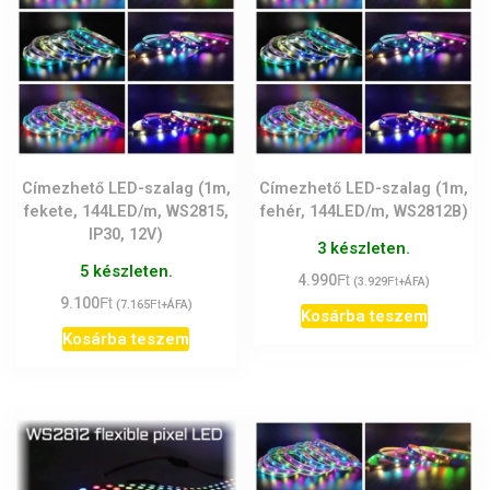
Címezhető LED-szalag (1m,
Címezhető LED-szalag (1m,
fekete, 144LED/m, WS2815,
fehér, 144LED/m, WS2812B)
IP30, 12V)
3 készleten.
5 készleten.
Ft
4.990
Ft
(
3.929
+ÁFA)
Ft
9.100
Ft
(
7.165
+ÁFA)
Kosárba teszem
Kosárba teszem