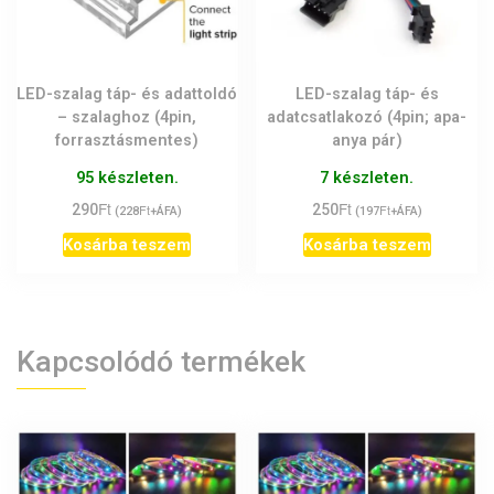
LED-szalag táp- és adattoldó
LED-szalag táp- és
– szalaghoz (4pin,
adatcsatlakozó (4pin; apa-
forrasztásmentes)
anya pár)
95 készleten.
7 készleten.
Ft
Ft
290
Ft
250
Ft
(
228
+ÁFA)
(
197
+ÁFA)
Kosárba teszem
Kosárba teszem
Kapcsolódó termékek