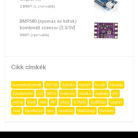
Ft
2.890
(
Ft
+ÁFA)
2.276
BMP580 (nyomás és hőfok)
kombinált szenzor [3.3/5V]
Ft
990
(
Ft
+ÁFA)
780
Cikk címkék
buszrendszerek
ESP32
indulás
kijelző
kosár
készlet
készletinfo
lcd
MCU
memory
munka
műhely
nfc
nyitva
oled
relé
RP
shop
STM32
szállítás
szünet
tavir
tápellátás
uno
vásárlás
WebShop
Élesítés