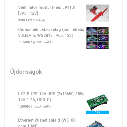
Ventillátor modul (Fan; L9110)
[3V3...12V]
Ft
990
(
Ft
+ÁFA)
780
Címezhető LED-szalag (5m, fekete,
30LED/m, WS2815, IP65, 12V)
Ft
11.500
(
Ft
+ÁFA)
9.055
Újdonságok
LX2-BUPS-12V UPS (2x18650, 15W,
12V, 1.2A, USB-C)
Ft
1.590
(
Ft
+ÁFA)
1.252
Ethernet Wiznet shield (W5100
chip, LAN)