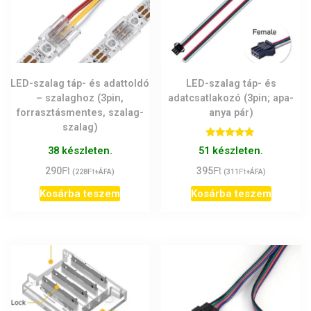
LED-szalag táp- és adattoldó
LED-szalag táp- és
– szalaghoz (3pin,
adatcsatlakozó (3pin; apa-
forrasztásmentes, szalag-
anya pár)
szalag)
Értékelés:
51 készleten.
38 készleten.
5.00
/ 5
Ft
Ft
395
Ft
290
Ft
(
311
+ÁFA)
(
228
+ÁFA)
Kosárba teszem
Kosárba teszem