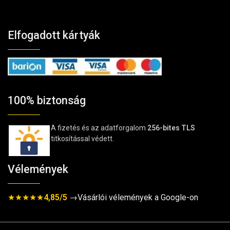
Elfogadott kártyák
100% biztonság
A fizetés és az adatforgalom
256-bites TLS
titkosítással védett.
Vélemények
★★★★★
4,85/5
→Vásárlói vélemények a Google-on