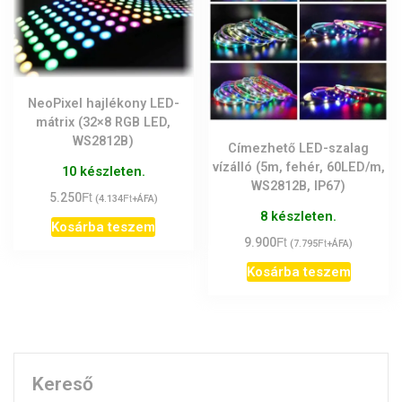
NeoPixel hajlékony LED-
mátrix (32×8 RGB LED,
WS2812B)
Címezhető LED-szalag
vízálló (5m, fehér, 60LED/m,
10 készleten.
WS2812B, IP67)
Ft
5.250
Ft
(
4.134
+ÁFA)
8 készleten.
Kosárba teszem
Ft
9.900
Ft
(
7.795
+ÁFA)
Kosárba teszem
Kereső