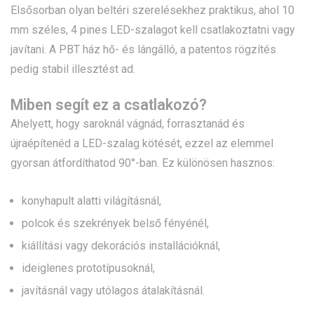
Elsősorban olyan beltéri szerelésekhez praktikus, ahol 10
mm széles, 4 pines LED-szalagot kell csatlakoztatni vagy
javítani. A PBT ház hő- és lángálló, a patentos rögzítés
pedig stabil illesztést ad.
Miben segít ez a csatlakozó?
Ahelyett, hogy saroknál vágnád, forrasztanád és
újraépítenéd a LED-szalag kötését, ezzel az elemmel
gyorsan átfordíthatod 90°-ban. Ez különösen hasznos:
konyhapult alatti világításnál,
polcok és szekrények belső fényénél,
kiállítási vagy dekorációs installációknál,
ideiglenes prototípusoknál,
javításnál vagy utólagos átalakításnál.