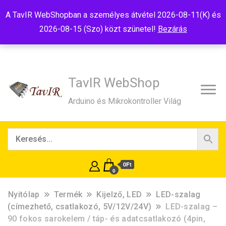
Tel:+36(20)99-23-781
Budapest, 1181, Szélmalom u. 13
A TavIR WebShopban a személyes átvétel 2026-08-11(K) és
E-Mail:shop@tavir.hu
2026-08-15 (Szo) közt szünetel!
Bezárás
TavIR WebShop
Arduino és Mikrokontroller Világ
0Ft
0
Nyitólap
Termék
Kijelző, LED
LED-szalag
(címezhető, csatlakozó, 5V/12V/24V)
LED-szalag –
90 fokos sarokelem / táp- és adatcsatlakozó (4pin,