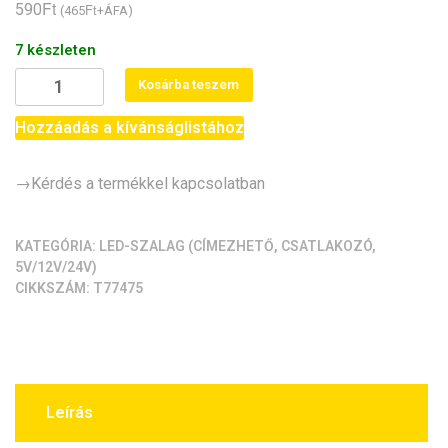
Ft
590
Ft
(
465
+ÁFA)
7 készleten
LED-
Kosárba teszem
szalag
-
Hozzáadás a kívánságlistához
90
fokos
→Kérdés a termékkel kapcsolatban
sarokelem
/
táp-
KATEGÓRIA:
LED-SZALAG (CÍMEZHETŐ, CSATLAKOZÓ,
5V/12V/24V)
és
CIKKSZÁM:
T77475
adatcsatlakozó
(4pin,
forrasztásmentes)
mennyiség
Leírás