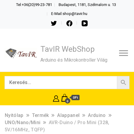
Tel:+36(20)99-23-781
Budapest, 1181, Szélmalom u. 13
E-Mail:shop@tavir.hu
TavIR WebShop
Arduino és Mikrokontroller Világ
0Ft
0
Nyitólap
Termék
Alappanel
Arduino
UNO/Nano/Mini
AVR-Duino / Pro Mini (328,
5V/16MHz, TQFP)