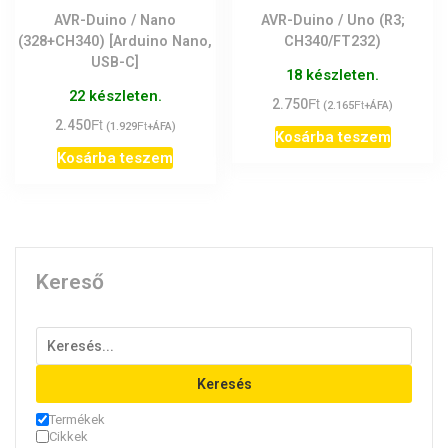
AVR-Duino / Nano
AVR-Duino / Uno (R3;
(328+CH340) [Arduino Nano,
CH340/FT232)
USB-C]
18 készleten.
22 készleten.
Ft
2.750
Ft
(
2.165
+ÁFA)
Ft
2.450
Ft
(
1.929
+ÁFA)
Kosárba teszem
Kosárba teszem
Kereső
Keresés
Termékek
Cikkek