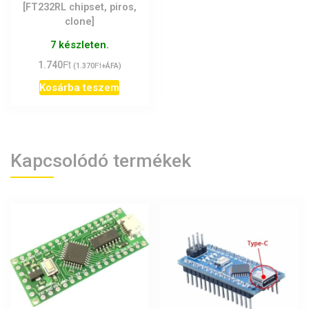
[FT232RL chipset, piros,
clone]
7 készleten.
Ft
1.740
Ft
(
1.370
+ÁFA)
Kosárba teszem
Kapcsolódó termékek