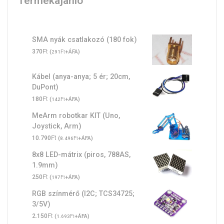
Termékajánló
SMA nyák csatlakozó (180 fok)
Ft
370
(
Ft
+ÁFA)
291
Kábel (anya-anya; 5 ér; 20cm,
DuPont)
Ft
180
(
Ft
+ÁFA)
142
MeArm robotkar KIT (Uno,
Joystick, Arm)
Ft
10.790
(
Ft
+ÁFA)
8.496
8x8 LED-mátrix (piros, 788AS,
1.9mm)
Ft
250
(
Ft
+ÁFA)
197
RGB színmérő (I2C; TCS34725;
3/5V)
Ft
2.150
(
Ft
+ÁFA)
1.693