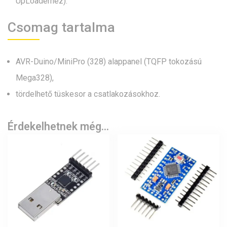
UpLoaderhez).
Csomag tartalma
AVR-Duino/MiniPro (328) alappanel (TQFP tokozású
Mega328),
tördelhető tüskesor a csatlakozásokhoz.
Érdekelhetnek még…