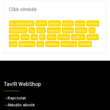
Cikk címkék
buszrendszerek
ESP32
indulás
kijelző
kosár
készlet
készletinfo
lcd
MCU
memory
munka
műhely
nfc
nyitva
oled
relé
RP
shop
STM32
szállítás
szünet
tavir
tápellátás
uno
vásárlás
WebShop
Élesítés
TavIR WebShop
→
Kapcsolat
→
Aktuális akciók