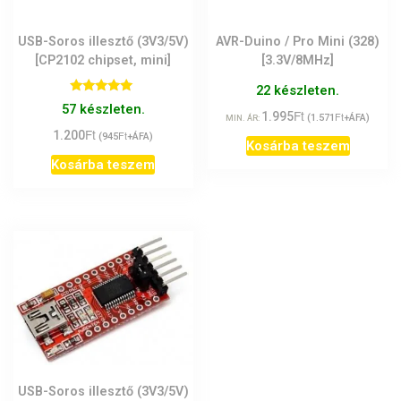
USB-Soros illesztő (3V3/5V)
AVR-Duino / Pro Mini (328)
[CP2102 chipset, mini]
[3.3V/8MHz]
22 készleten.
Értékelés:
57 készleten.
Ft
5.00
1.995
Ft
(
1.571
+ÁFA)
MIN. ÁR:
/ 5
Ft
1.200
Ft
(
945
+ÁFA)
Kosárba teszem
Kosárba teszem
USB-Soros illesztő (3V3/5V)