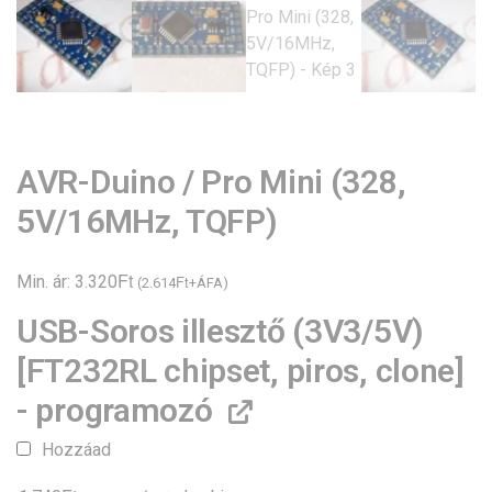
AVR-Duino / Pro Mini (328,
5V/16MHz, TQFP)
Ft
Min. ár:
3.320
Ft
(
2.614
+ÁFA)
USB-Soros illesztő (3V3/5V)
[FT232RL chipset, piros, clone]
- programozó
Hozzáad