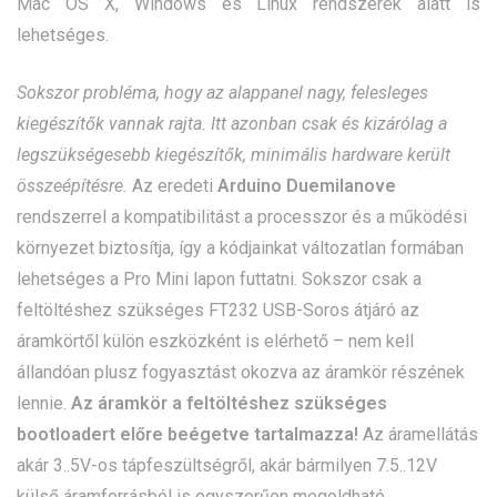
Mac OS X, Windows és Linux rendszerek alatt is
lehetséges.
Sokszor probléma, hogy az alappanel nagy, felesleges
kiegészítők vannak rajta. Itt azonban csak és kizárólag a
legszükségesebb kiegészítők, minimális hardware került
összeépítésre.
Az eredeti
Arduino Duemilanove
rendszerrel a kompatibilitást a processzor és a működési
környezet biztosítja, így a kódjainkat változatlan formában
lehetséges a Pro Mini lapon futtatni. Sokszor csak a
feltöltéshez szükséges FT232 USB-Soros átjáró az
áramkörtől külön eszközként is elérhető – nem kell
állandóan plusz fogyasztást okozva az áramkör részének
lennie.
Az áramkör a feltöltéshez szükséges
bootloadert előre beégetve tartalmazza!
Az áramellátás
akár 3..5V-os tápfeszültségről, akár bármilyen 7.5..12V
külső áramforrásból is egyszerűen megoldható.