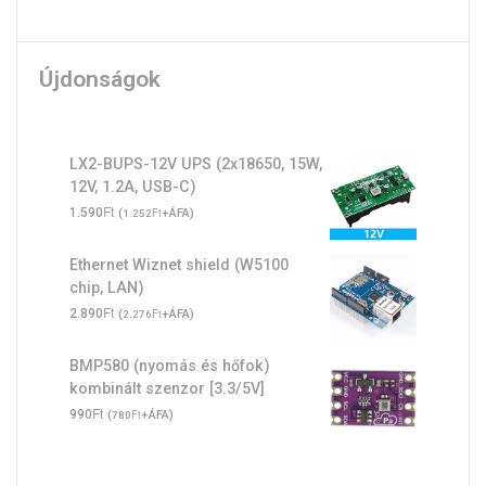
Újdonságok
LX2-BUPS-12V UPS (2x18650, 15W,
12V, 1.2A, USB-C)
Ft
1.590
(
Ft
+ÁFA)
1.252
Ethernet Wiznet shield (W5100
chip, LAN)
Ft
2.890
(
Ft
+ÁFA)
2.276
BMP580 (nyomás és hőfok)
kombinált szenzor [3.3/5V]
Ft
990
(
Ft
+ÁFA)
780