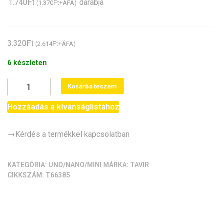
Ft
1.740
Ft
darabja
(
1.370
+ÁFA)
Ft
3.320
Ft
(
2.614
+ÁFA)
6 készleten
AVR-
Kosárba teszem
Duino
/
Hozzáadás a kívánságlistához
Pro
Mini
→Kérdés a termékkel kapcsolatban
(328,
5V/16MHz,
TQFP)
KATEGÓRIA:
UNO/NANO/MINI
MÁRKA:
TAVIR
CIKKSZÁM:
T66385
mennyiség