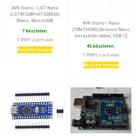
AVR-Duino / LGT-Nano
(LGT8F328P+HT428534)
[Nano, MicroUSB]
AVR-Duino / Nano
(328+CH340) [Arduino Nano,
7 készleten.
forrasztott lábbal, USB-C]
Ft
3.590
Ft
(
2.827
+ÁFA)
45 készleten.
Kosárba teszem
Ft
1.990
Ft
(
1.567
+ÁFA)
Kosárba teszem