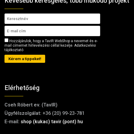
Kevesebb keresgélés, több működő projekt
Hozzájárulok, hogy a TavIR WebShop a nevemet és e-
mail címemet hírlevelezési céllal kezelje.
Adatkezelési
tájékoztató
Kérem a tippeket!
Elérhetőség
Cseh Róbert ev. (TavIR)
Ügyfélszolgálat:
+36 (20) 99-23-781
E-mail:
shop (kukac) tavir (pont) hu