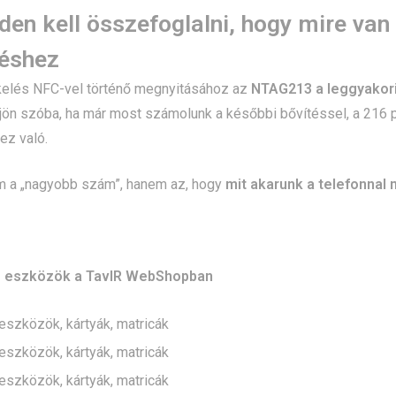
den kell összefoglalni, hogy mire v
léshez
kelés NFC-vel történő megnyitásához az
NTAG213 a leggyakori
 jön szóba, ha már most számolunk a későbbi bővítéssel, a 216
ez való.
m a „nagyobb szám”, hanem az, hogy
mit akarunk a telefonnal
 eszközök a TavIR WebShopban
szközök, kártyák, matricák
szközök, kártyák, matricák
szközök, kártyák, matricák