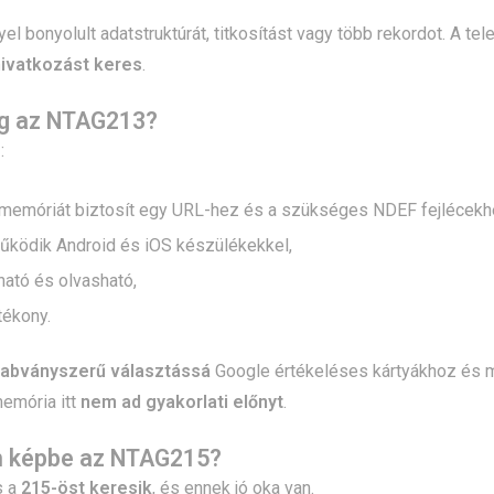
el bonyolult adatstruktúrát, titkosítást vagy több rekordot. A 
ivatkozást keres
.
ég az NTAG213?
:
memóriát biztosít egy URL-hez és a szükséges NDEF fejlécekh
működik Android és iOS készülékekkel,
ható és olvasható,
tékony.
abványszerű választássá
Google értékeléses kártyákhoz és m
emória itt
nem ad gyakorlati előnyt
.
n képbe az NTAG215?
s a
215-öst keresik
, és ennek jó oka van.