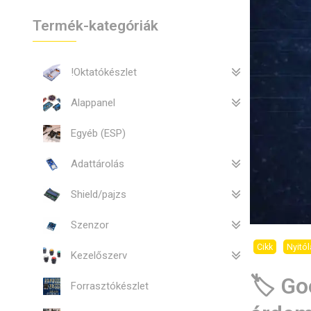
Termék-kategóriák
!Oktatókészlet
Alappanel
Egyéb (ESP)
Adattárolás
Shield/pajzs
Szenzor
Cikk
Nyitól
Kezelőszerv
🏷️ G
Forrasztókészlet