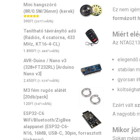
Mini hangszóró
Ez nem igény
(8R/0.5W/36mm) (kerek)
formázott h
Ft
Értékelés:
390
(
Ft
+ÁFA)
307
5.00
/ 5
Tanítható távirányító adó
Miért el
(Rádiós, 4 csatorna, 433
Az NTAG213
MHz, KT16-4-CL)
Ft
1.890
(
Ft
+ÁFA)
1.488
elegendő 
AVR-Duino / Nano v3
(328+FT232RL) [Arduino
stabilan 
Nano v3]
gyorsan ír
Ft
2.450
(
Ft
+ÁFA)
1.929
költségha
M3 fém rugós alátét
[20db/pack]
Ft
120
(
Ft
+ÁFA)
94
Ezért vált
sz
ESP32-C6
A nagyobb m
WiFi/Bluetooth/ZigBee
alappanel (ESP32-C6-
Mikor jö
N16, 16MB, USB-C, 30pin, forrasztott
Sokan mégi
tüskesor)