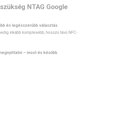
an szükség NTAG Google
bb és legésszerűbb választás
.
 pedig inkább komplexebb, hosszú távú NFC-
 megnyittatni – most és később
.