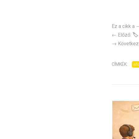
Ez a cikk a
← Előző:
🏷
→ Következ
CÍMKÉK:
nf