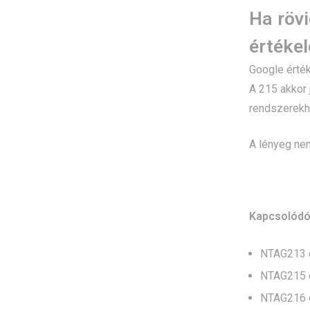
Ha rövi
értéke
Google érté
A 215 akkor
rendszerekh
A lényeg ne
Kapcsolódó
NTAG213 e
NTAG215 e
NTAG216 e