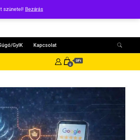
t szünetel!
Bezárás
Súgó/GyIK
Kapcsolat
0Ft
0