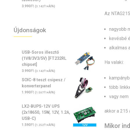
Ft
3.990
(
Ft
+ÁFA)
3.142
Az NTAG215
nagyobb m
Újdonságok
kevésbé é
alkalmas a
USB-Soros illesztő
(1V8/3V3/5V) [FT232RL
Ha valaki:
chipset]
Ft
3.990
(
Ft
+ÁFA)
3.142
kampányba
SOIC-8 teszt csipesz /
konverterpanel
több linkk
Ft
1.990
(
Ft
+ÁFA)
1.567
vagy nem 
LX2-BUPS-12V UPS
akkor a 215
(2x18650, 15W, 12V, 1.2A,
USB-C)
Ft
Mikor in
1.590
(
Ft
+ÁFA)
1.252