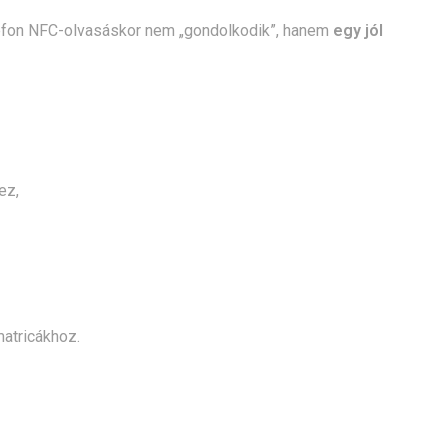
telefon NFC-olvasáskor nem „gondolkodik”, hanem
egy jól
ez,
atricákhoz.