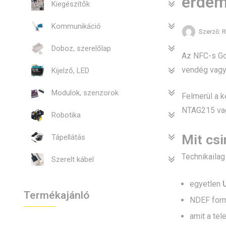
érdem
Kiegészítők
Kommunikáció
Szerző:
R
Doboz, szerelőlap
Az NFC-s Goo
vendég vagy 
Kijelző, LED
Modulok, szenzorok
Felmerül a 
NTAG215 va
Robotika
Mit csi
Tápellátás
Technikailag
Szerelt kábel
egyetlen
Termékajánló
NDEF for
amit a tel