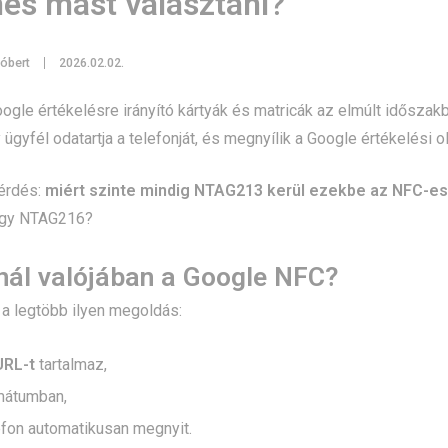
es mást választani?
óbert
2026.02.02.
gle értékelésre irányító kártyák és matricák az elmúlt időszak
ügyfél odatartja a telefonját, és megnyílik a Google értékelési ol
kérdés:
miért szinte mindig NTAG213 kerül ezekbe az NFC-
gy NTAG216?
nál valójában a Google NFC?
 a legtöbb ilyen megoldás:
URL-t
tartalmaz,
mátumban,
efon automatikusan megnyit.