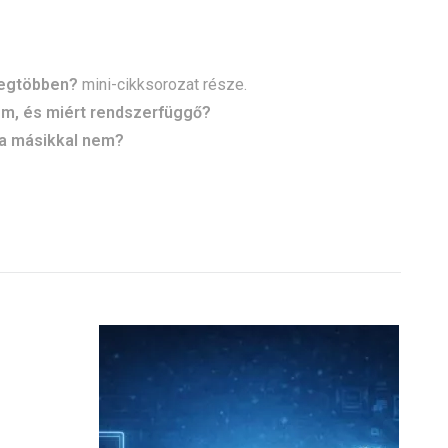
legtöbben?
mini-cikksorozat része.
nem, és miért rendszerfüggő?
 a másikkal nem?