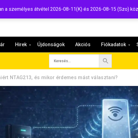
:shop@tavir.hu
 a személyes átvétel 2026-08-11(K) és 2026-08-15 (Szo) köz
ár
Hirek
Újdonságok
Akciós
Fiókadatok
miért NTAG213, és mikor érdemes mást választani?