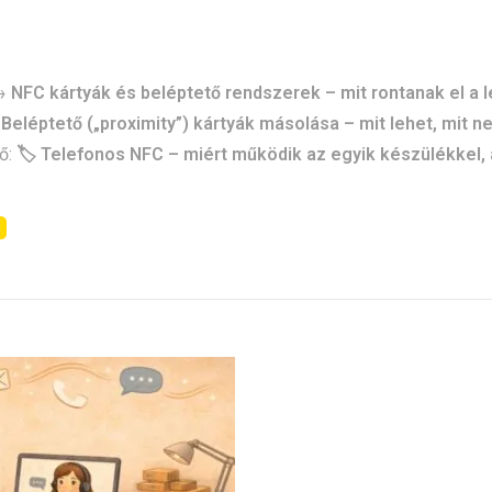
 →
NFC kártyák és beléptető rendszerek – mit rontanak el a 
️ Beléptető („proximity”) kártyák másolása – mit lehet, mit 
ő:
🏷️ Telefonos NFC – miért működik az egyik készülékkel,
c