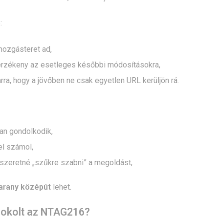
:
ozgásteret ad,
rzékeny az esetleges későbbi módosításokra,
rra, hogy a jövőben ne csak egyetlen URL kerüljön rá.
n gondolkodik,
el számol,
szeretné „szűkre szabni” a megoldást,
arany középút
lehet.
dokolt az NTAG216?