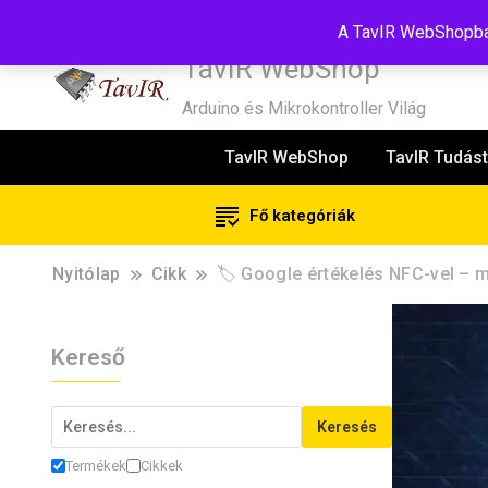
Tel:+36(20)99-23-781
Budapest, 1181, Szélmalom u. 13
E-Mail
A TavIR WebShopban
TavIR WebShop
Arduino és Mikrokontroller Világ
TavIR WebShop
TavIR Tudást
Fő kategóriák
Nyitólap
Cikk
🏷️ Google értékelés NFC-vel – 
Kereső
Keresés
Termékek
Cikkek