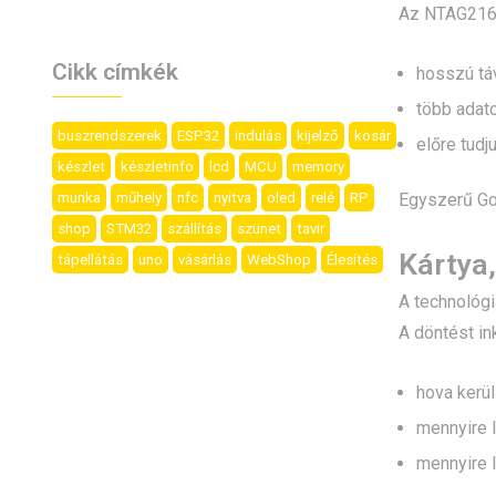
Az NTAG216 a
Cikk címkék
hosszú tá
több adato
buszrendszerek
ESP32
indulás
kijelző
kosár
előre tudj
készlet
készletinfo
lcd
MCU
memory
munka
műhely
nfc
nyitva
oled
relé
RP
Egyszerű Go
shop
STM32
szállítás
szünet
tavir
Kártya,
tápellátás
uno
vásárlás
WebShop
Élesítés
A technológ
A döntést in
hova kerül 
mennyire l
mennyire l