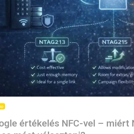
ap
oogle értékelés NFC-vel – miér