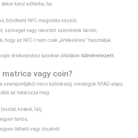
kkor kerül előtérbe, ha:
vú, bővíthető NFC-megoldás készül,
t, szöveget vagy rekordot szeretnénk tárolni,
uk, hogy az NFC-t nem csak „értékelésre” használjuk.
ogle értékeléshez azonban általában
túlméretezett
.
 matrica vagy coin?
ia szempontjából nincs különbség: mindegyik NTAG-alapú.
kább az határozza meg:
(asztal, kirakat, fal),
egyen tartós,
egyen látható vagy diszkrét.