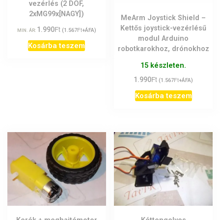
vezérlés (2 DOF,
2xMG99x[NAGY])
MeArm Joystick Shield –
Kettős joystick-vezérlésű
Ft
1.990
Ft
(
1.567
+ÁFA)
MIN. ÁR:
modul Arduino
Kosárba teszem
robotkarokhoz, drónokhoz
15 készleten.
Ft
1.990
Ft
(
1.567
+ÁFA)
Kosárba teszem