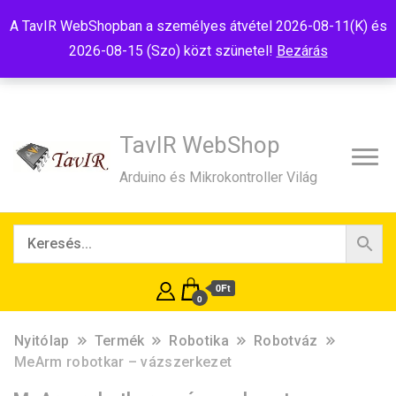
Tel:+36(20)99-23-781
Budapest, 1181, Szélmalom u. 13
A TavIR WebShopban a személyes átvétel 2026-08-11(K) és
E-Mail:shop@tavir.hu
2026-08-15 (Szo) közt szünetel!
Bezárás
TavIR WebShop
Arduino és Mikrokontroller Világ
0Ft
0
Nyitólap
Termék
Robotika
Robotváz
MeArm robotkar – vázszerkezet