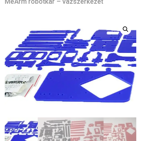
MeArm robotkar – vázszerkezet