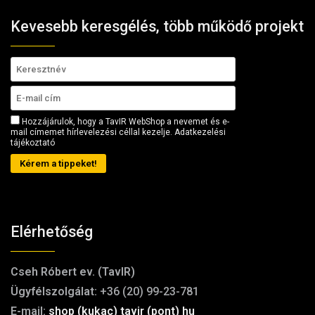
Kevesebb keresgélés, több működő projekt
Hozzájárulok, hogy a TavIR WebShop a nevemet és e-
mail címemet hírlevelezési céllal kezelje.
Adatkezelési
tájékoztató
Kérem a tippeket!
Elérhetőség
Cseh Róbert ev. (TavIR)
Ügyfélszolgálat:
+36 (20) 99-23-781
E-mail:
shop (kukac) tavir (pont) hu