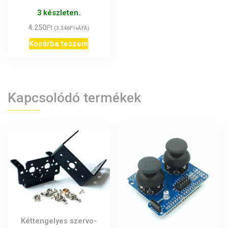
3 készleten.
Ft
4.250
Ft
(
3.346
+ÁFA)
Kosárba teszem
Kapcsolódó termékek
Kéttengelyes szervo-