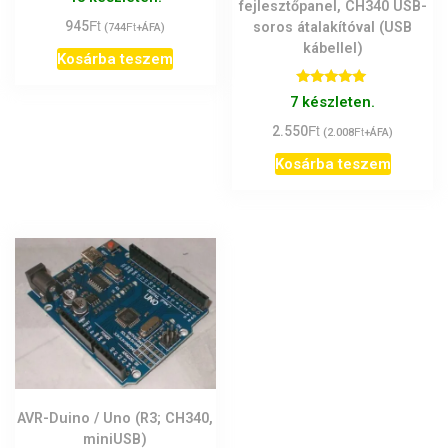
5.00
fejlesztőpanel, CH340 USB-
/ 5
Ft
945
Ft
soros átalakítóval (USB
(
744
+ÁFA)
kábellel)
Kosárba teszem
Értékelés:
7 készleten.
5.00
/ 5
Ft
2.550
Ft
(
2.008
+ÁFA)
Kosárba teszem
AVR-Duino / Uno (R3; CH340,
miniUSB)