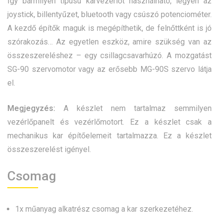
Így bármilyen típusú karvezérlőt használható, legyen az
joystick, billentyűzet, bluetooth vagy csúszó potenciométer.
A kezdő építők maguk is megépíthetik, de felnőttként is jó
szórakozás… Az egyetlen eszköz, amire szükség van az
összeszereléshez – egy csillagcsavarhúzó. A mozgatást
SG-90 szervomotor
vagy az erősebb
MG-90S szervo
látja
el.
Megjegyzés:
A készlet nem tartalmaz semmilyen
vezérlőpanelt és vezérlőmotort. Ez a készlet csak a
mechanikus kar építőelemeit tartalmazza. Ez a készlet
összeszerelést igényel.
Csomag
1x műanyag alkatrész csomag a kar szerkezetéhez.