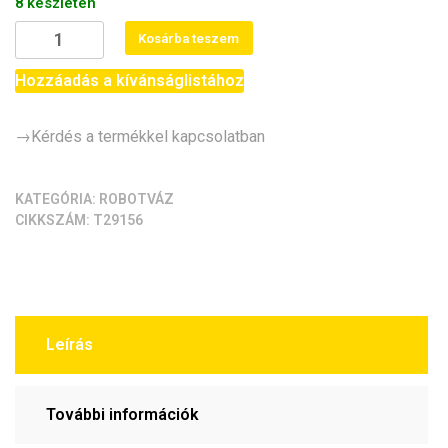
8 készleten
MeArm
Kosárba teszem
robotkar
-
Hozzáadás a kívánságlistához
vázszerkezet
mennyiség
→Kérdés a termékkel kapcsolatban
KATEGÓRIA:
ROBOTVÁZ
CIKKSZÁM:
T29156
Leírás
További információk