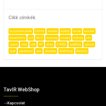
Cikk címkék
buszrendszerek
ESP32
indulás
kijelző
kosár
készlet
készletinfo
lcd
MCU
memory
munka
műhely
nfc
nyitva
oled
relé
RP
shop
STM32
szállítás
szünet
tavir
tápellátás
uno
vásárlás
WebShop
Élesítés
TavIR WebShop
→
Kapcsolat