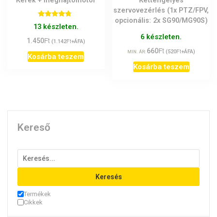
Kerék + meghajtómotor
Kéttengelyes
szervovezérlés (1x PTZ/FPV,
opcionális: 2x SG90/MG90S)
Értékelés:
13 készleten.
4.50
/ 5
6 készleten.
Ft
1.450
Ft
(
1.142
+ÁFA)
Ft
660
Ft
(
520
+ÁFA)
MIN. ÁR:
Kosárba teszem
Kosárba teszem
Kereső
Keresés
Termékek
Cikkek