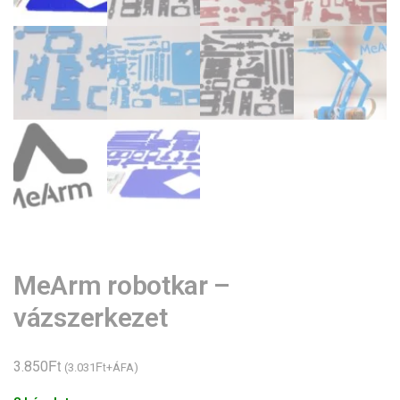
MeArm robotkar –
vázszerkezet
Ft
3.850
Ft
(
3.031
+ÁFA)