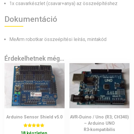
1x csavarkészlet (csavar+anya) az összeépítéshez
Dokumentáció
MeArm robotkar összeépítési leírás, mintakód
Érdekelhetnek még…
Arduino Sensor Shield v5.0
AVR‑Duino / Uno (R3; CH340)
– Arduino UNO
R3‑kompatibilis
Értékelés:
18 készleten.