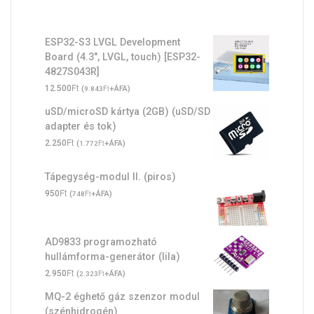
ESP32-S3 LVGL Development
Board (4.3", LVGL, touch) [ESP32-
4827S043R]
Ft
12.500
(
Ft
+ÁFA)
9.843
uSD/microSD kártya (2GB) (uSD/SD
adapter és tok)
Ft
2.250
(
Ft
+ÁFA)
1.772
Tápegység-modul II. (piros)
Ft
950
(
Ft
+ÁFA)
748
AD9833 programozható
hullámforma-generátor (lila)
Ft
2.950
(
Ft
+ÁFA)
2.323
MQ-2 éghető gáz szenzor modul
(szénhidrogén)