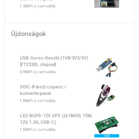
Ft
1.950
(
Ft
+ÁFA)
1.535
Újdonságok
USB-Soros illesztő (1V8/3V3/5V)
[FT232RL chipset]
Ft
3.990
(
Ft
+ÁFA)
3.142
SOIC-8 teszt csipesz /
konverterpanel
Ft
1.990
(
Ft
+ÁFA)
1.567
LX2-BUPS-12V UPS (2x18650, 15W,
12V, 1.2A, USB-C)
Ft
1.590
(
Ft
+ÁFA)
1.252