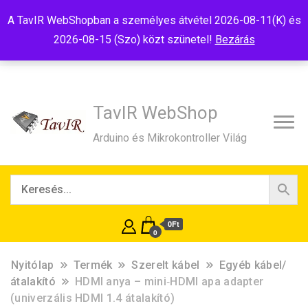
Tel:+36(20)99-23-781
Budapest, 1181, Szélmalom u. 13
A TavIR WebShopban a személyes átvétel 2026-08-11(K) és
E-Mail:shop@tavir.hu
2026-08-15 (Szo) közt szünetel!
Bezárás
TavIR WebShop
Arduino és Mikrokontroller Világ
0Ft
0
Nyitólap
Termék
Szerelt kábel
Egyéb kábel/
átalakító
HDMI anya – mini‑HDMI apa adapter
(univerzális HDMI 1.4 átalakító)