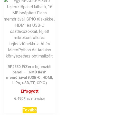
RP2350‑PiZero fejlesztői
panel – 16 MB flash
memóriával (USB-C, HDMI,
LiPo, uSD/TF, GPIO)
Elfogyott
Ft
6.490
Ft
(
5.110
+ÁFA)
Tovább