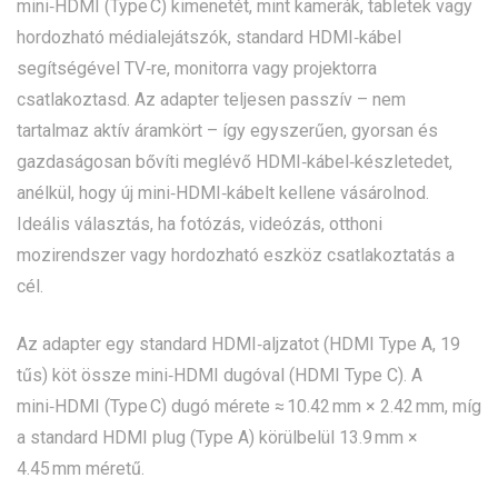
mini‑HDMI (Type C) kimenetét, mint kamerák, tabletek vagy
hordozható médialejátszók, standard HDMI‑kábel
segítségével TV‑re, monitorra vagy projektorra
csatlakoztasd. Az adapter teljesen passzív – nem
tartalmaz aktív áramkört – így egyszerűen, gyorsan és
gazdaságosan bővíti meglévő HDMI‑kábel‑készletedet,
anélkül, hogy új mini‑HDMI‑kábelt kellene vásárolnod.
Ideális választás, ha fotózás, videózás, otthoni
mozirendszer vagy hordozható eszköz csatlakoztatás a
cél.
Az adapter egy standard HDMI‑aljzatot (HDMI Type A, 19
tűs) köt össze mini‑HDMI dugóval (HDMI Type C). A
mini‑HDMI (Type C) dugó mérete ≈ 10.42 mm × 2.42 mm, míg
a standard HDMI plug (Type A) körülbelül 13.9 mm ×
4.45 mm méretű.