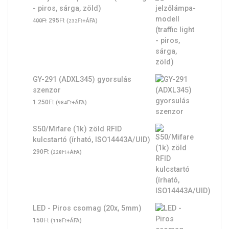
- piros, sárga, zöld)
Original
Ft
Current
Ft
295
(
Ft
+ÁFA)
400
232
price
price
was:
is:
400Ft.
295Ft.
GY-291 (ADXL345) gyorsulás
szenzor
Ft
1.250
(
Ft
+ÁFA)
984
S50/Mifare (1k) zöld RFID
kulcstartó (írható, ISO14443A/UID)
Ft
290
(
Ft
+ÁFA)
228
LED - Piros csomag (20x, 5mm)
Ft
150
(
Ft
+ÁFA)
118