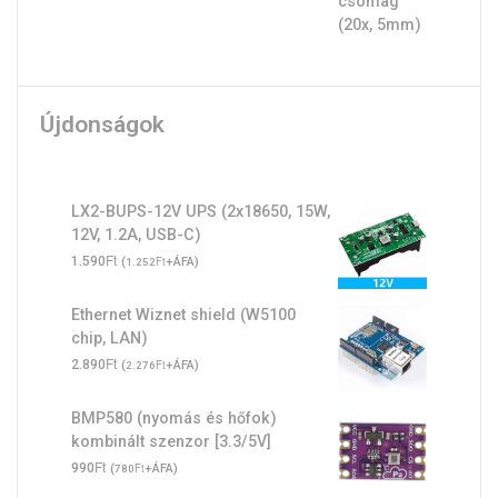
Újdonságok
LX2-BUPS-12V UPS (2x18650, 15W,
12V, 1.2A, USB-C)
Ft
1.590
(
Ft
+ÁFA)
1.252
Ethernet Wiznet shield (W5100
chip, LAN)
Ft
2.890
(
Ft
+ÁFA)
2.276
BMP580 (nyomás és hőfok)
kombinált szenzor [3.3/5V]
Ft
990
(
Ft
+ÁFA)
780