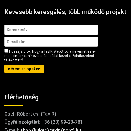
Kevesebb keresgélés, több működő projekt
Hozzájárulok, hogy a TavIR WebShop a nevemet és e-
mail címemet hírlevelezési céllal kezelje.
Adatkezelési
tájékoztató
Kérem a tippeket!
Elérhetőség
Cseh Róbert ev. (TavIR)
Ügyfélszolgálat:
+36 (20) 99-23-781
E-mail:
shop (kukac) tavir (pont) hu