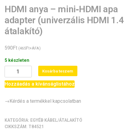
HDMI anya – mini‑HDMI apa
adapter (univerzális HDMI 1.4
átalakító)
Ft
590
Ft
(
465
+ÁFA)
5 készleten
HDMI
Kosárba teszem
anya
-
Hozzáadás a kívánságlistához
mini‑HDMI
apa
→Kérdés a termékkel kapcsolatban
adapter
(univerzális
HDMI
KATEGÓRIA:
EGYÉB KÁBEL/ÁTALAKÍTÓ
CIKKSZÁM:
T84521
1.4
átalakító)