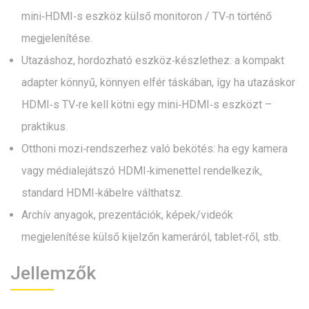
mini‑HDMI‑s eszköz külső monitoron / TV‑n történő
megjelenítése.
Utazáshoz, hordozható eszköz‑készlethez: a kompakt
adapter könnyű, könnyen elfér táskában, így ha utazáskor
HDMI‑s TV‑re kell kötni egy mini‑HDMI‑s eszközt –
praktikus.
Otthoni mozi‑rendszerhez való bekötés: ha egy kamera
vagy médialejátszó HDMI‑kimenettel rendelkezik,
standard HDMI‑kábelre válthatsz.
Archív anyagok, prezentációk, képek/videók
megjelenítése külső kijelzőn kameráról, tablet‑ről, stb.
Jellemzők