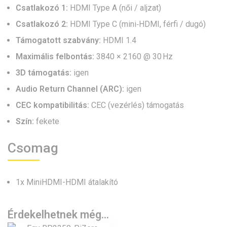
Csatlakozó 1:
HDMI Type A (női / aljzat)
Csatlakozó 2:
HDMI Type C (mini‑HDMI, férfi / dugó)
Támogatott szabvány:
HDMI 1.4
Maximális felbontás:
3840 × 2160 @ 30 Hz
3D támogatás:
igen
Audio Return Channel (ARC):
igen
CEC kompatibilitás:
CEC (vezérlés) támogatás
Szín:
fekete
Csomag
1x MiniHDMI-HDMI átalakító
Érdekelhetnek még…