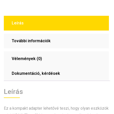
mennyiség
Leírás
További információk
Vélemények (0)
Dokumentáció, kérdések
Leírás
Ez a kompakt adapter lehetővé teszi, hogy olyan eszközök