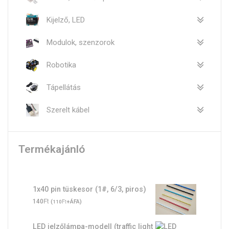
Kijelző, LED
Modulok, szenzorok
Robotika
Tápellátás
Szerelt kábel
Termékajánló
1x40 pin tüskesor (1#, 6/3, piros)
Ft
140
(
Ft
+ÁFA)
110
LED jelzőlámpa-modell (traffic light