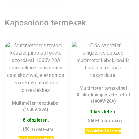
Kapcsolódó termékek
Multiméter tesztkábel
Krokodilcsipesz-feltéttel
(1000V/20A)
Multiméter tesztkábel
(1000V/20A)
1 készleten.
8 készleten.
Ft
1.350
Ft
(
1.063
+ÁFA)
Ft
1.150
Ft
(
906
+ÁFA)
Kosárba teszem