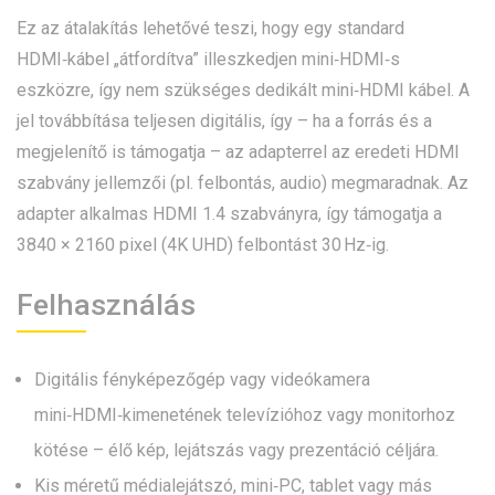
Ez az átalakítás lehetővé teszi, hogy egy standard
HDMI‑kábel „átfordítva” illeszkedjen mini‑HDMI‑s
eszközre, így nem szükséges dedikált mini‑HDMI kábel. A
jel továbbítása teljesen digitális, így – ha a forrás és a
megjelenítő is támogatja – az adapterrel az eredeti HDMI
szabvány jellemzői (pl. felbontás, audio) megmaradnak. Az
adapter alkalmas HDMI 1.4 szabványra, így támogatja a
3840 × 2160 pixel (4K UHD) felbontást 30 Hz‑ig.
Felhasználás
Digitális fényképezőgép vagy videókamera
mini‑HDMI‑kimenetének televízióhoz vagy monitorhoz
kötése – élő kép, lejátszás vagy prezentáció céljára.
Kis méretű médialejátszó, mini‑PC, tablet vagy más