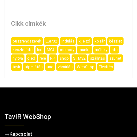
Cikk címkék
buszrendszerek
ESP32
indulás
kijelző
kosár
készlet
készletinfo
lcd
MCU
memory
munka
műhely
nfc
nyitva
oled
relé
RP
shop
STM32
szállítás
szünet
tavir
tápellátás
uno
vásárlás
WebShop
Élesítés
TavIR WebShop
→
Kapcsolat