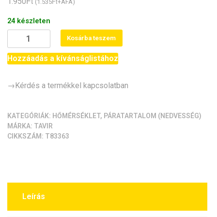
Ft
1.950
Ft
(
1.535
+ÁFA)
értékelés
alapján
24 készleten
DHT-
Kosárba teszem
22
pára-
Hozzáadás a kívánságlistához
és
hőmérséklet-
→Kérdés a termékkel kapcsolatban
szenzor
mennyiség
KATEGÓRIÁK:
HŐMÉRSÉKLET
,
PÁRATARTALOM (NEDVESSÉG)
MÁRKA:
TAVIR
CIKKSZÁM:
T83363
Leírás