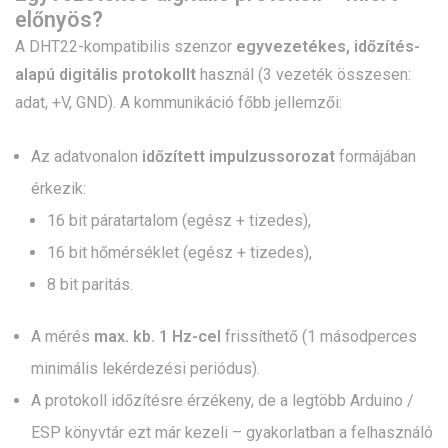
előnyös?
A DHT22-kompatibilis szenzor
egyvezetékes, időzítés-
alapú digitális protokollt
használ (3 vezeték összesen:
adat, +V, GND). A kommunikáció főbb jellemzői:
Az adatvonalon
időzített impulzussorozat
formájában
érkezik:
16 bit páratartalom (egész + tizedes),
16 bit hőmérséklet (egész + tizedes),
8 bit paritás.
A mérés
max. kb. 1 Hz-cel
frissíthető (1 másodperces
minimális lekérdezési periódus).
A protokoll időzítésre érzékeny, de a legtöbb Arduino /
ESP könyvtár ezt már kezeli – gyakorlatban a felhasználó