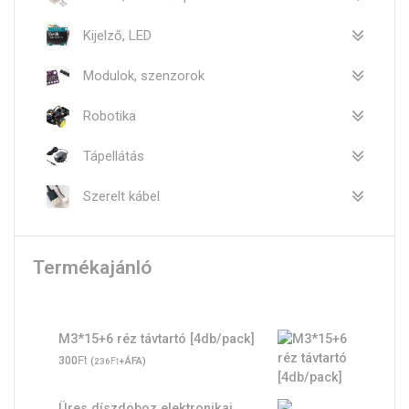
Kijelző, LED
Modulok, szenzorok
Robotika
Tápellátás
Szerelt kábel
Termékajánló
M3*15+6 réz távtartó [4db/pack]
Ft
300
(
Ft
+ÁFA)
236
Üres díszdoboz elektronikai