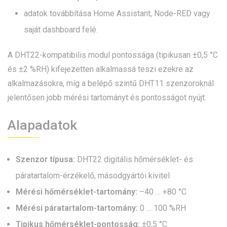
adatok továbbítása Home Assistant, Node-RED vagy
saját dashboard felé.
A DHT22-kompatibilis modul pontossága (tipikusan ±0,5 °C
és ±2 %RH) kifejezetten alkalmassá teszi ezekre az
alkalmazásokra, míg a belépő szintű DHT11 szenzoroknál
jelentősen jobb mérési tartományt és pontosságot nyújt.
Alapadatok
Szenzor típusa:
DHT22 digitális hőmérséklet- és
páratartalom-érzékelő, másodgyártói kivitel
Mérési hőmérséklet-tartomány:
–40 … +80 °C
Mérési páratartalom-tartomány:
0 … 100 %RH
Tipikus hőmérséklet-pontosság:
±0,5 °C