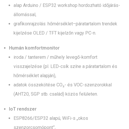
alap Arduino / ESP32 workshop hordozható időjárás-
állomással,
grafikonrajzolás: hőmérséklet–páratartalom trendek
kijelzése OLED / TFT kijelzőn vagy PC-n.
Humán komfortmonitor
iroda / tanterem / műhely levegő-komfort
visszajelzése (pl. LED-csík színe a páratartalom és
hőmérséklet alapján),
adatok összekötése CO₂- és VOC-szenzorokkal
(AHT20, SGP stb. család) közös felületen.
IoT rendszer
ESP8266/ESP32 alapú, WiFi-s „okos
szenzorcsomópont”,