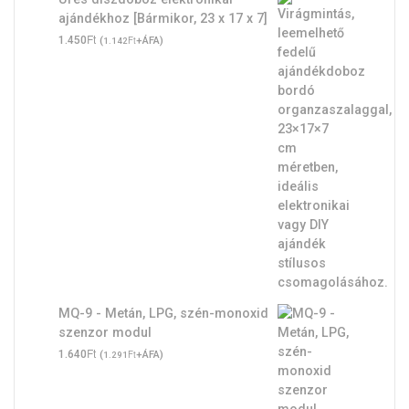
ajándékhoz [Bármikor, 23 x 17 x 7]
Ft
1.450
(
Ft
+ÁFA)
1.142
MQ-9 - Metán, LPG, szén-monoxid
szenzor modul
Ft
1.640
(
Ft
+ÁFA)
1.291