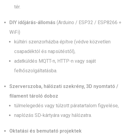
tér.
DIY időjárás-állomás
(Arduino / ESP32 / ESP8266 +
WiFi)
kültéri szenzorházba építve (védve közvetlen
csapadéktól és napsütéstől),
adatküldés MQTT-n, HTTP-n vagy saját
felhőszolgáltatásba.
Szerverszoba, hálózati szekrény, 3D nyomtató /
filament tároló doboz
túlmelegedés vagy túlzott páratartalom figyelése,
naplózás SD-kártyára vagy hálózatra.
Oktatási és bemutató projektek