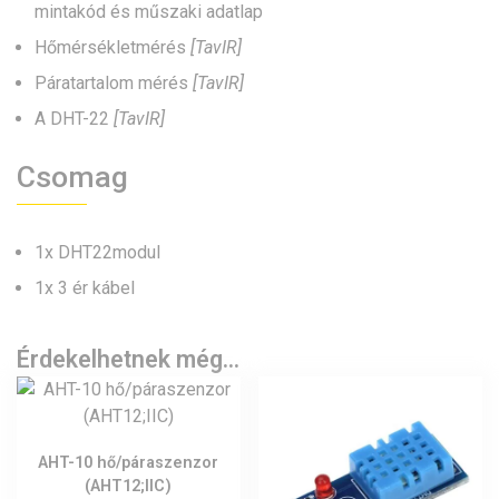
mintakód és műszaki adatlap
Hőmérsékletmérés
[TavIR]
Páratartalom mérés
[TavIR]
A DHT-22
[TavIR]
Csomag
1x DHT22modul
1x 3 ér kábel
Érdekelhetnek még…
AHT-10 hő/páraszenzor
(AHT12;IIC)