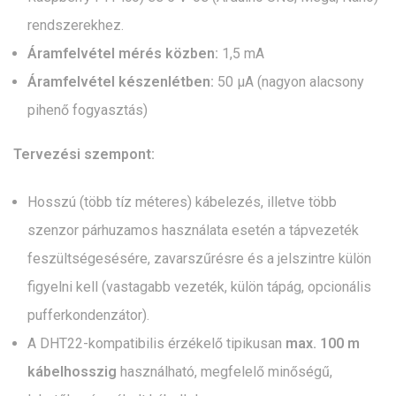
rendszerekhez.
Áramfelvétel mérés közben:
1,5 mA
Áramfelvétel készenlétben:
50 µA (nagyon alacsony
pihenő fogyasztás)
Tervezési szempont:
Hosszú (több tíz méteres) kábelezés, illetve több
szenzor párhuzamos használata esetén a tápvezeték
feszültségesésére, zavarszűrésre és a jelszintre külön
figyelni kell (vastagabb vezeték, külön tápág, opcionális
pufferkondenzátor).
A DHT22-kompatibilis érzékelő tipikusan
max. 100 m
kábelhosszig
használható, megfelelő minőségű,