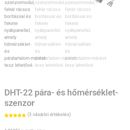
DHT-22 pára- és hőmérséklet-
szenzor
(
3
vásárlói értékelés)
Értékelés
3
5.00
az 5-
ből,