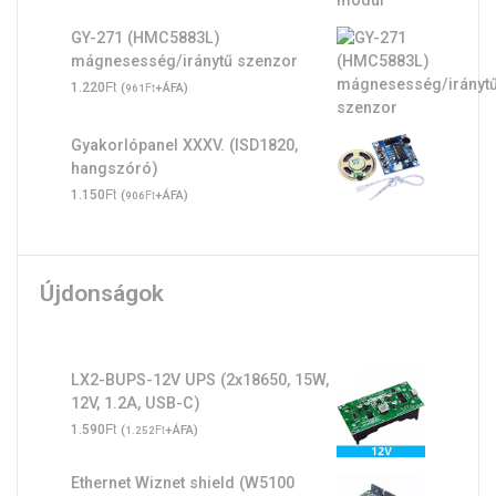
GY-271 (HMC5883L)
mágnesesség/iránytű szenzor
Ft
1.220
(
Ft
+ÁFA)
961
Gyakorlópanel XXXV. (ISD1820,
hangszóró)
Ft
1.150
(
Ft
+ÁFA)
906
Újdonságok
LX2-BUPS-12V UPS (2x18650, 15W,
12V, 1.2A, USB-C)
Ft
1.590
(
Ft
+ÁFA)
1.252
Ethernet Wiznet shield (W5100