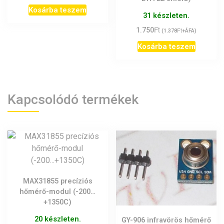
Kosárba teszem
31 készleten.
Ft
1.750
Ft
(
1.378
+ÁFA)
Kosárba teszem
Kapcsolódó termékek
MAX31855 precíziós
hőmérő-modul (-200…
+1350C)
20 készleten.
GY-906 infravörös hőmérő