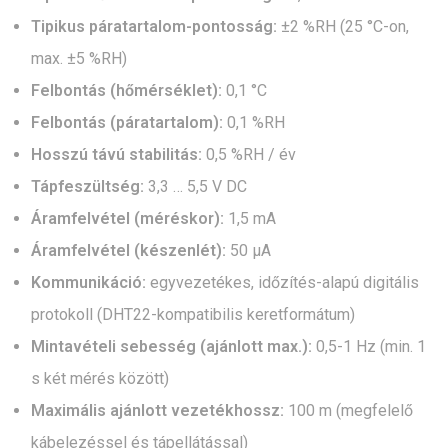
Tipikus páratartalom-pontosság:
±2 %RH (25 °C-on,
max. ±5 %RH)
Felbontás (hőmérséklet):
0,1 °C
Felbontás (páratartalom):
0,1 %RH
Hosszú távú stabilitás:
0,5 %RH / év
Tápfeszültség:
3,3 … 5,5 V DC
Áramfelvétel (méréskor):
1,5 mA
Áramfelvétel (készenlét):
50 µA
Kommunikáció:
egyvezetékes, időzítés-alapú digitális
protokoll (DHT22-kompatibilis keretformátum)
Mintavételi sebesség (ajánlott max.):
0,5-1 Hz (min. 1
s két mérés között)
Maximális ajánlott vezetékhossz:
100 m (megfelelő
kábelezéssel és tápellátással)