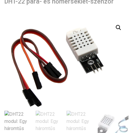
DHT-22 pára- és hőmérséklet-szenzor