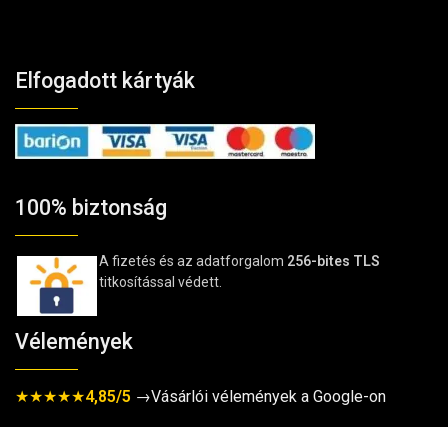
Elfogadott kártyák
100% biztonság
A fizetés és az adatforgalom
256-bites TLS
titkosítással védett.
Vélemények
★★★★★
4,85/5
→Vásárlói vélemények a Google-on