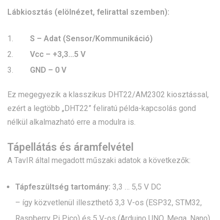
Lábkiosztás (elölnézet, felirattal szemben):
S – Adat (Sensor/Kommunikáció)
Vcc – +3,3…5 V
GND – 0 V
Ez megegyezik a klasszikus DHT22/AM2302 kiosztással,
ezért a legtöbb „DHT22” feliratú példa-kapcsolás gond
nélkül alkalmazható erre a modulra is.
Tápellátás és áramfelvétel
A TavIR által megadott műszaki adatok a következők:
Tápfeszültség tartomány:
3,3 … 5,5 V DC
– így közvetlenül illeszthető 3,3 V-os (ESP32, STM32,
Raspberry Pi Pico) és 5 V-os (Arduino UNO, Mega, Nano)