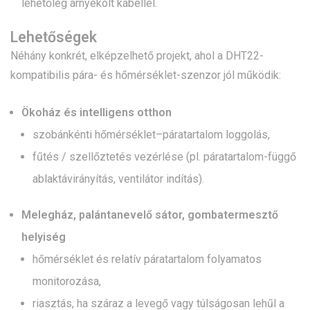
lehetőleg árnyékolt kábellel.
Lehetőségek
Néhány konkrét, elképzelhető projekt, ahol a DHT22-
kompatibilis pára- és hőmérséklet-szenzor jól működik:
Ökoház és intelligens otthon
szobánkénti hőmérséklet–páratartalom loggolás,
fűtés / szellőztetés vezérlése (pl. páratartalom-függő
ablaktávirányítás, ventilátor indítás).
Melegház, palántanevelő sátor, gombatermesztő
helyiség
hőmérséklet és relatív páratartalom folyamatos
monitorozása,
riasztás, ha száraz a levegő vagy túlságosan lehűl a