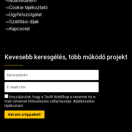
→
Adatvédelem
→
Cookie tájékoztató
→
Ügyfélszolgálat
→
Szállítási díjak
→
Kapcsolat
Kevesebb keresgélés, több működő projekt
Hozzájárulok, hogy a TavIR WebShop a nevemet és e-
mail címemet hírlevelezési céllal kezelje.
Adatkezelési
tájékoztató
Kérem a tippeket!