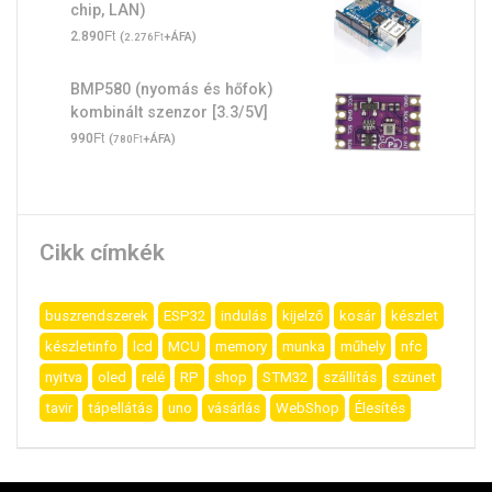
chip, LAN)
Ft
2.890
(
Ft
+ÁFA)
2.276
BMP580 (nyomás és hőfok)
kombinált szenzor [3.3/5V]
Ft
990
(
Ft
+ÁFA)
780
Cikk címkék
buszrendszerek
ESP32
indulás
kijelző
kosár
készlet
készletinfo
lcd
MCU
memory
munka
műhely
nfc
nyitva
oled
relé
RP
shop
STM32
szállítás
szünet
tavir
tápellátás
uno
vásárlás
WebShop
Élesítés