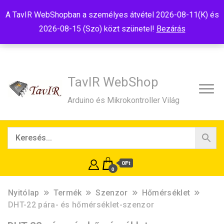
Tel:+36(20)99-23-781
Budapest, 1181, Szélmalom u. 13
A TavIR WebShopban a személyes átvétel 2026-08-11(K) és
E-Mail:shop@tavir.hu
2026-08-15 (Szo) közt szünetel!
Bezárás
TavIR WebShop
Arduino és Mikrokontroller Világ
0Ft
0
Nyitólap
Termék
Szenzor
Hőmérséklet
DHT-22 pára- és hőmérséklet-szenzor