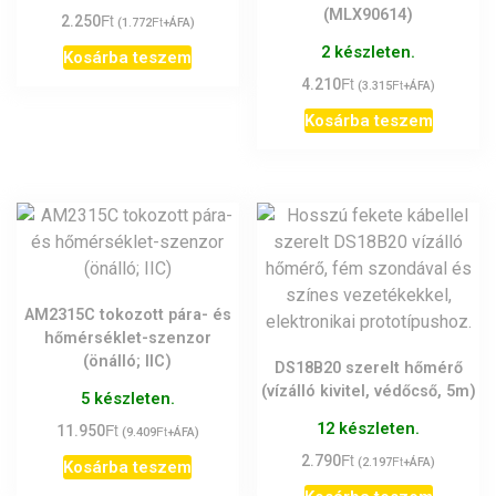
(MLX90614)
Ft
2.250
Ft
(
1.772
+ÁFA)
2 készleten.
Kosárba teszem
Ft
4.210
Ft
(
3.315
+ÁFA)
Kosárba teszem
AM2315C tokozott pára- és
hőmérséklet-szenzor
(önálló; IIC)
DS18B20 szerelt hőmérő
(vízálló kivitel, védőcső, 5m)
5 készleten.
Ft
12 készleten.
11.950
Ft
(
9.409
+ÁFA)
Ft
2.790
Ft
(
2.197
+ÁFA)
Kosárba teszem