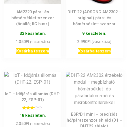
AM2320 pára- és
DHT-22 (AOSONG AM2302 –
hőmérséklet-szenzor
original) pára- és
(önálló; IIC busz)
hőmérséklet-szenzor
33 készleten.
9 készleten.
Ft
Ft
1.350
Ft
2.990
Ft
(
1.063
+ÁFA)
(
2.354
+ÁFA)
Kosárba teszem
Kosárba teszem
IoT – Időjárás állomás (DHT-
22, ESP-01)
Értékelés:
ESP/D1 mini – precíziós
18 készleten.
3.00
hő/páraszenzor shield (D1 –
/ 5
Ft
2.350
Ft
(
1.850
+ÁFA)
DHT22 shield)