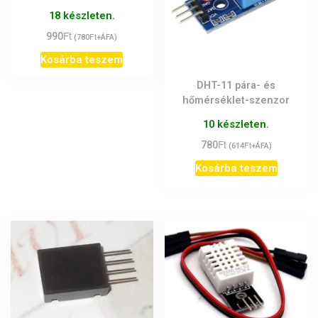
18 készleten.
Ft
990
Ft
(
780
+ÁFA)
Kosárba teszem
DHT-11 pára- és
hőmérséklet-szenzor
10 készleten.
Ft
780
Ft
(
614
+ÁFA)
Kosárba teszem