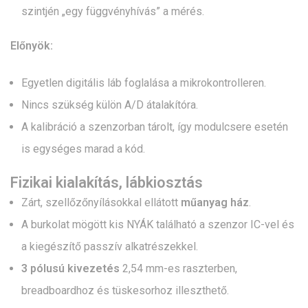
szintjén „egy függvényhívás” a mérés.
Előnyök:
Egyetlen digitális láb foglalása a mikrokontrolleren.
Nincs szükség külön A/D átalakítóra.
A kalibráció a szenzorban tárolt, így modulcsere esetén
is egységes marad a kód.
Fizikai kialakítás, lábkiosztás
Zárt, szellőzőnyílásokkal ellátott
műanyag ház
.
A burkolat mögött kis NYÁK található a szenzor IC-vel és
a kiegészítő passzív alkatrészekkel.
3 pólusú kivezetés
2,54 mm-es raszterben,
breadboardhoz és tüskesorhoz illeszthető.