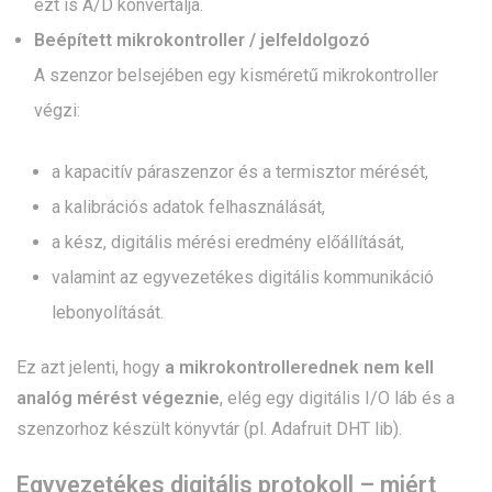
ezt is A/D konvertálja.
Beépített mikrokontroller / jelfeldolgozó
A szenzor belsejében egy kisméretű mikrokontroller
végzi:
a kapacitív páraszenzor és a termisztor mérését,
a kalibrációs adatok felhasználását,
a kész, digitális mérési eredmény előállítását,
valamint az egyvezetékes digitális kommunikáció
lebonyolítását.
Ez azt jelenti, hogy
a mikrokontrollerednek nem kell
analóg mérést végeznie
, elég egy digitális I/O láb és a
szenzorhoz készült könyvtár (pl. Adafruit DHT lib).
Egyvezetékes digitális protokoll – miért