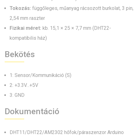
Tokozás:
függőleges, műanyag rácsozott burkolat, 3 pin,
2,54 mm raszter
Fizikai méret:
kb. 15,1 × 25 × 7,7 mm (DHT22-
kompatibilis ház)
Bekötés
1: Sensor/Kommunikáció (S)
2: +3.3V…+5V
3: GND
Dokumentáció
DHT11/DHT22/AM2302 hőfok/páraszenzor Arduino