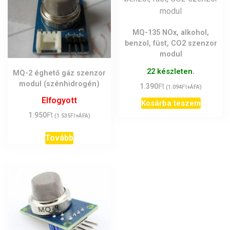
MQ-135 NOx, alkohol,
benzol, füst, CO2 szenzor
modul
22 készleten.
MQ-2 éghető gáz szenzor
modul (szénhidrogén)
Ft
1.390
Ft
(
1.094
+ÁFA)
Elfogyott
Kosárba teszem
Ft
1.950
Ft
(
1.535
+ÁFA)
Tovább