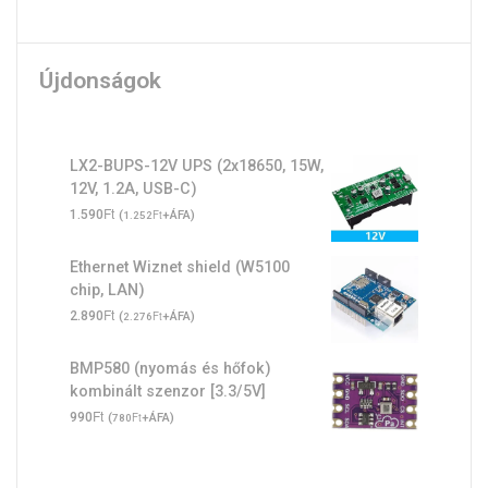
Újdonságok
LX2-BUPS-12V UPS (2x18650, 15W,
12V, 1.2A, USB-C)
Ft
1.590
(
Ft
+ÁFA)
1.252
Ethernet Wiznet shield (W5100
chip, LAN)
Ft
2.890
(
Ft
+ÁFA)
2.276
BMP580 (nyomás és hőfok)
kombinált szenzor [3.3/5V]
Ft
990
(
Ft
+ÁFA)
780