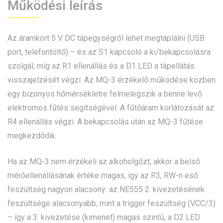
Működési leírás
Az áramkört 5 V DC tápegységről lehet megtáplálni (USB
port, telefontöltő) – és az S1 kapcsoló a ki/bekapcsolásra
szolgál, míg az R1 ellenállás és a D1 LED a tápellátás
visszajelzését végzi. Az MQ-3 érzékelő működése közben
egy bizonyos hőmérsékletre felmelegszik a benne levő
elektromos fűtés segítségével. A fűtőáram korlátozását az
R4 ellenállás végzi. A bekapcsolás után az MQ-3 fűtése
megkezdődik.
Ha az MQ-3 nem érzékeli az alkoholgőzt, akkor a belső
mérőellenállásának értéke magas, így az R3, RW-n eső
feszültség nagyon alacsony: az NE555 2. kivezetésének
feszültsége alacsonyabb, mint a trigger feszültség (VCC/3)
– így a 3. kivezetése (kimenet) magas szintű, a D2 LED