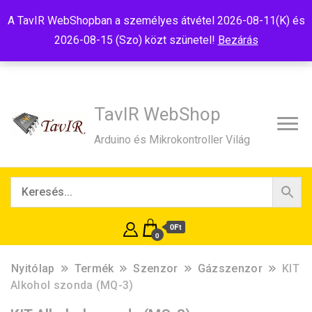
Tel:+36(20)99-23-781
Budapest, 1181, Szélmalom u. 13
A TavIR WebShopban a személyes átvétel 2026-08-11(K) és
E-Mail:shop@tavir.hu
2026-08-15 (Szo) közt szünetel!
Bezárás
TavIR WebShop
Arduino és Mikrokontroller Világ
0Ft
0
Nyitólap
Termék
Szenzor
Gázszenzor
KIT
Alkohol szonda (MQ-3)