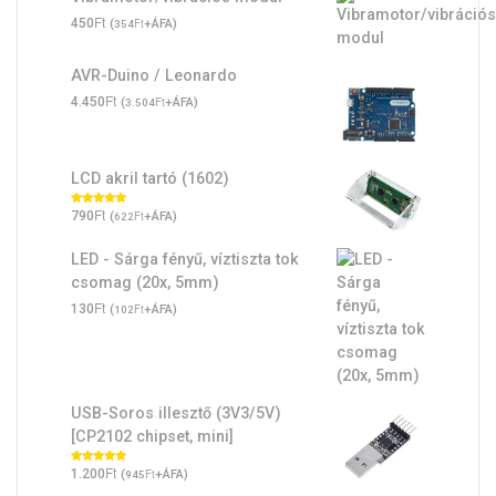
Ft
450
(
Ft
+ÁFA)
354
AVR-Duino / Leonardo
Ft
4.450
(
Ft
+ÁFA)
3.504
LCD akril tartó (1602)
Ft
Értékelés:
790
(
Ft
+ÁFA)
622
5.00
/ 5
LED - Sárga fényű, víztiszta tok
csomag (20x, 5mm)
Ft
130
(
Ft
+ÁFA)
102
USB-Soros illesztő (3V3/5V)
[CP2102 chipset, mini]
Ft
Értékelés:
1.200
(
Ft
+ÁFA)
945
5.00
/ 5