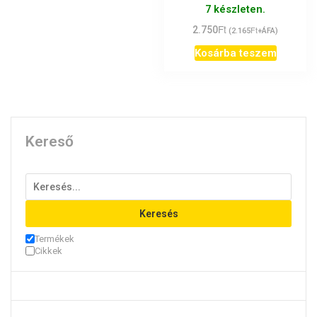
Értékelés:
7 készleten.
5.00
/ 5
Ft
2.750
Ft
(
2.165
+ÁFA)
Kosárba teszem
Kereső
Keresés
Termékek
Cikkek