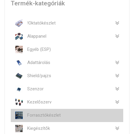
Termék-kategóriák
!Oktatókészlet
Alappanel
Egyéb (ESP)
Adattárolás
Shield/pajzs
Szenzor
Kezelőszerv
Forrasztókészlet
Kiegészítők