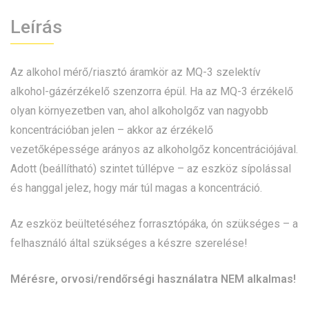
Leírás
Az alkohol mérő/riasztó áramkör az MQ-3 szelektív
alkohol-gázérzékelő szenzorra épül. Ha az MQ-3 érzékelő
olyan környezetben van, ahol alkoholgőz van nagyobb
koncentrációban jelen – akkor az érzékelő
vezetőképessége arányos az alkoholgőz koncentrációjával.
Adott (beállítható) szintet túllépve – az eszköz sípolással
és hanggal jelez, hogy már túl magas a koncentráció.
Az eszköz beültetéséhez forrasztópáka, ón szükséges – a
felhasználó által szükséges a készre szerelése!
Mérésre, orvosi/rendőrségi használatra NEM alkalmas!