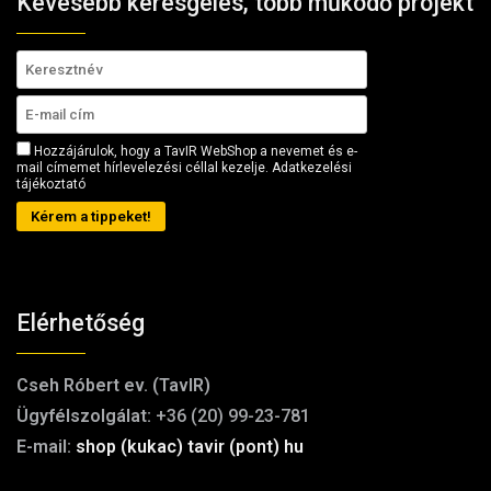
Kevesebb keresgélés, több működő projekt
Hozzájárulok, hogy a TavIR WebShop a nevemet és e-
mail címemet hírlevelezési céllal kezelje.
Adatkezelési
tájékoztató
Kérem a tippeket!
Elérhetőség
Cseh Róbert ev. (TavIR)
Ügyfélszolgálat:
+36 (20) 99-23-781
E-mail:
shop (kukac) tavir (pont) hu