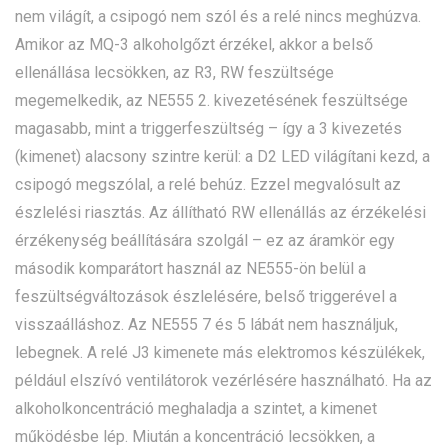
nem világít, a csipogó nem szól és a relé nincs meghúzva.
Amikor az MQ-3 alkoholgőzt érzékel, akkor a belső
ellenállása lecsökken, az R3, RW feszültsége
megemelkedik, az NE555 2. kivezetésének feszültsége
magasabb, mint a triggerfeszültség – így a 3 kivezetés
(kimenet) alacsony szintre kerül: a D2 LED világítani kezd, a
csipogó megszólal, a relé behúz. Ezzel megvalósult az
észlelési riasztás. Az állítható RW ellenállás az érzékelési
érzékenység beállítására szolgál – ez az áramkör egy
második komparátort használ az NE555-ön belül a
feszültségváltozások észlelésére, belső triggerével a
visszaálláshoz. Az NE555 7 és 5 lábát nem használjuk,
lebegnek. A relé J3 kimenete más elektromos készülékek,
például elszívó ventilátorok vezérlésére használható. Ha az
alkoholkoncentráció meghaladja a szintet, a kimenet
működésbe lép. Miután a koncentráció lecsökken, a