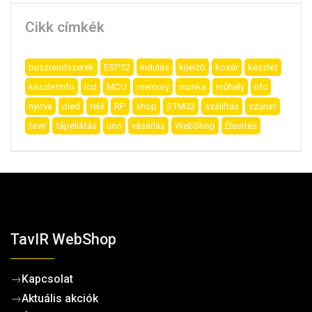
Cikk címkék
buszrendszerek
ESP32
indulás
kijelző
kosár
készlet
készletinfo
lcd
MCU
memory
munka
műhely
nfc
nyitva
oled
relé
RP
shop
STM32
szállítás
szünet
tavir
tápellátás
uno
vásárlás
WebShop
Élesítés
TavIR WebShop
→
Kapcsolat
→
Aktuális akciók