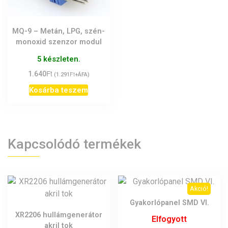
MQ-9 – Metán, LPG, szén-
monoxid szenzor modul
5 készleten.
Ft
1.640
Ft
(
1.291
+ÁFA)
Kosárba teszem
Kapcsolódó termékek
Akció!
Gyakorlópanel SMD VI.
XR2206 hullámgenerátor
Elfogyott
akril tok