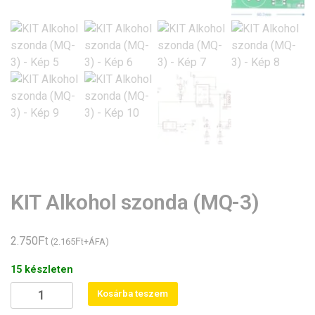
KIT Alkohol szonda (MQ-3)
Ft
2.750
Ft
(
2.165
+ÁFA)
15 készleten
KIT
Kosárba teszem
Alkohol