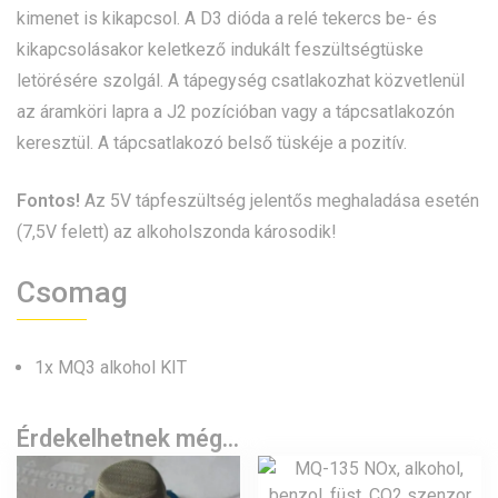
kimenet is kikapcsol. A D3 dióda a relé tekercs be- és
kikapcsolásakor keletkező indukált feszültségtüske
letörésére szolgál. A tápegység csatlakozhat közvetlenül
az áramköri lapra a J2 pozícióban vagy a tápcsatlakozón
keresztül. A tápcsatlakozó belső tüskéje a pozitív.
Fontos!
Az 5V tápfeszültség jelentős meghaladása esetén
(7,5V felett) az alkoholszonda károsodik!
Csomag
1x MQ3 alkohol KIT
Érdekelhetnek még…