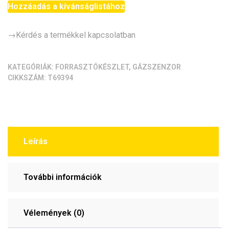
szonda
Hozzáadás a kívánságlistához
(MQ-
3)
→Kérdés a termékkel kapcsolatban
mennyiség
KATEGÓRIÁK:
FORRASZTÓKÉSZLET
,
GÁZSZENZOR
CIKKSZÁM:
T69394
Leírás
További információk
Vélemények (0)