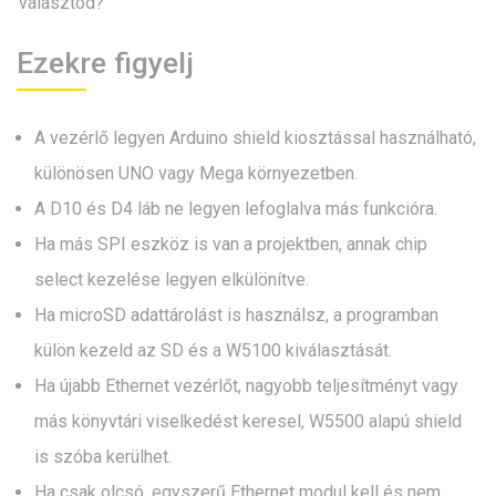
választod?
Ezekre figyelj
A vezérlő legyen Arduino shield kiosztással használható,
különösen UNO vagy Mega környezetben.
A D10 és D4 láb ne legyen lefoglalva más funkcióra.
Ha más SPI eszköz is van a projektben, annak chip
select kezelése legyen elkülönítve.
Ha microSD adattárolást is használsz, a programban
külön kezeld az SD és a W5100 kiválasztását.
Ha újabb Ethernet vezérlőt, nagyobb teljesítményt vagy
más könyvtári viselkedést keresel, W5500 alapú shield
is szóba kerülhet.
Ha csak olcsó, egyszerű Ethernet modul kell és nem