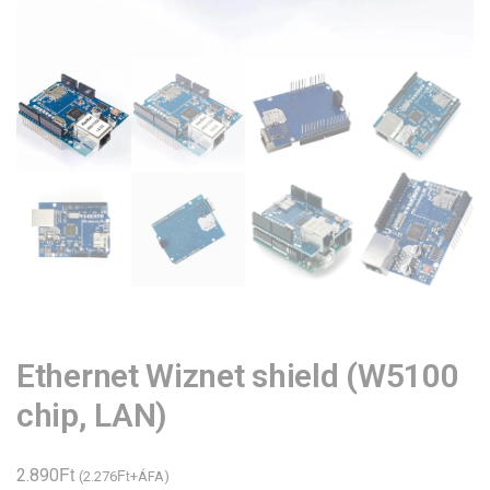
Ethernet Wiznet shield (W5100
chip, LAN)
Ft
2.890
Ft
(
2.276
+ÁFA)