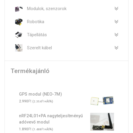
Modulok, szenzorok
Robotika
Tápellátás
Szerelt kábel
Termékajánló
GPS modul (NEO-7M)
Ft
2.990
(
Ft
+ÁFA)
2.354
nRF24L01+PA nagyteljesítményű
adóvevő modul
Ft
1.890
(
Ft
+ÁFA)
1.488