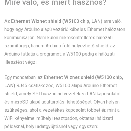
Mire való, és miért hasznos?
Az
Ethernet Wiznet shield (W5100 chip, LAN)
arra való,
hogy egy Arduino alapú vezérlő kábeles Ethernet hálózaton
kommunikáljon. Nem külön mikrokontrolleres hálózati
számítógép, hanem Arduino fölé helyezhető shield: az
Arduino futtatja a programot, a W5100 pedig a hálózati
illesztést végzi.
Egy mondatban: az
Ethernet Wiznet shield (W5100 chip,
LAN)
RJ45 csatlakozós, W5100 alapú Arduino Ethernet
shield, amely SPI buszon ad vezetékes LAN kapcsolatot
és microSD alapú adattárolási lehetőséget. Olyan helyen
szükséges, ahol a vezetékes kapcsolat többet ér, mint a
WiFi kényelme: műhelyi tesztpadon, oktatási hálózati
példáknál, helyi adatgyűjtésnél vagy egyszerű