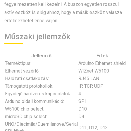
fegyelmezetten kell kezelni. A buszon egyetlen rosszul
aktív eszköz is elég ahhoz, hogy a másik eszköz válasza
értelmezhetetlenné váljon.
Műszaki jellemzők
Jellemző
Érték
Terméktípus:
Arduino Ethernet shield
Ethernet vezérlő:
WIZnet W5100
Hálózati csatlakozás:
RJ45 LAN
Támogatott protokollok:
IP, TCP, UDP
Egyidejű hardveres kapcsolatok:
4
Arduino oldali kommunikáció:
SPI
W5100 chip select:
D10
microSD chip select:
D4
UNO/Diecimila/Duemilanove/Serial
D11, D12, D13