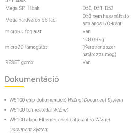
SPI lábak:
Mega SPI lábak:
D50, D51, D52
D53 nem használható
Mega hardveres SS láb:
általános I/O-ként!
microSD foglalat:
Van
128 GB-ig
microSD támogatás:
(Keretrendszer
határozza meg)
RESET gomb:
Van
Dokumentáció
W5100 chip dokumentáció
WIZnet Document System
W5100 termékoldal
WIZnet
W5100 alapú Ethernet shield áttekintés
WIZnet
Document System