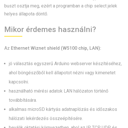
buszt osztja meg, ezért a programban a chip select jelek
helyes állapota döntő.
Mikor érdemes használni?
Az
Ethernet Wiznet shield (W5100 chip, LAN):
jó választás egyszerű Arduino webserver készítéséhez,
ahol böngészőből kell állapotot nézni vagy kimenetet
kapcsolni.
használható mérési adatok LAN hálózaton történő
továbbítására.
alkalmas microSD kártyás adatnaplózás és időszakos
hálózati lekérdezés összeépítésére.
beválik oktatási környezetben, ahol az IP, TCP, UDP és