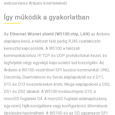
webserveres Arduino kísérleteknél.
Így működik a gyakorlatban
Az
Ethernet Wiznet shield (W5100 chip, LAN)
az Arduino
alaplapra kerül, a hálózat felé pedig RJ45 csatlakozón
keresztül kapcsolódik. A W5100 a hálózati
kommunikációhoz IP, TCP és UDP protokollokat kezel, és
legfeljebb négy egyidejű kapcsolatot tud kiszolgálni. Az
Arduino a W5100 vezérlővel SPI buszon kommunikál. UNO,
Diecimila, Duemilanove és Serial alaplapoknál ez a D11,
D12 és D13 kivezetéseket érinti, Mega alaplapoknál a D50,
D51 és D52 lábakat. A W5100 kiválasztójele D10, a
microSD foglalaté D4. A microSD foglalat adatnaplózásra,
egyszerű fájlkiszolgálásra vagy konfigurációs állományok
tárolására használható. A W5100 és az SD ugyanazon SPI