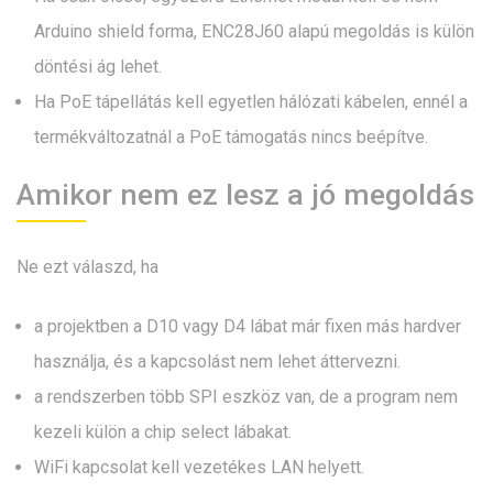
Arduino shield forma, ENC28J60 alapú megoldás is külön
döntési ág lehet.
Ha PoE tápellátás kell egyetlen hálózati kábelen, ennél a
termékváltozatnál a PoE támogatás nincs beépítve.
Amikor nem ez lesz a jó megoldás
Ne ezt válaszd, ha
a projektben a D10 vagy D4 lábat már fixen más hardver
használja, és a kapcsolást nem lehet áttervezni.
a rendszerben több SPI eszköz van, de a program nem
kezeli külön a chip select lábakat.
WiFi kapcsolat kell vezetékes LAN helyett.