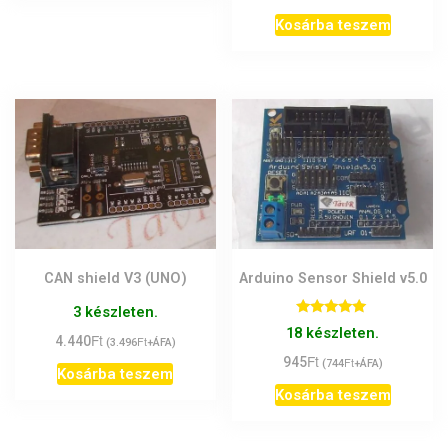
Kosárba teszem
CAN shield V3 (UNO)
Arduino Sensor Shield v5.0
3 készleten.
Értékelés:
18 készleten.
Ft
5.00
4.440
Ft
(
3.496
+ÁFA)
/ 5
Ft
945
Ft
(
744
+ÁFA)
Kosárba teszem
Kosárba teszem