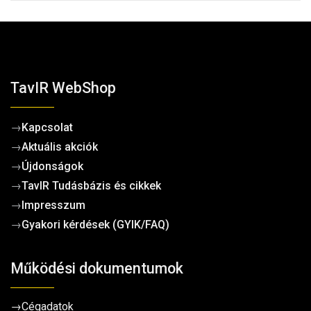
TavIR WebShop
→
Kapcsolat
→
Aktuális akciók
→
Újdonságok
→
TavIR Tudásbázis és cikkek
→
Impresszum
→
Gyakori kérdések (GYIK/FAQ)
Működési dokumentumok
→
Cégadatok