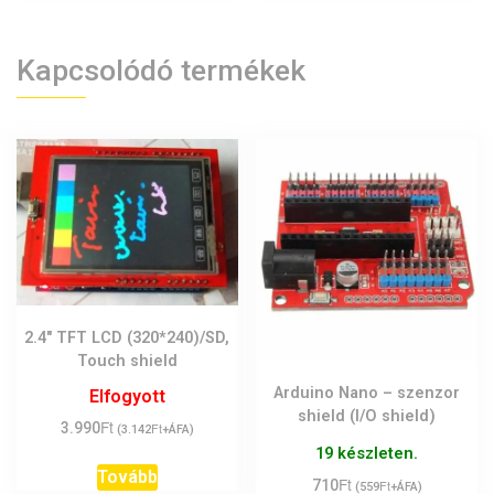
Kapcsolódó termékek
2.4″ TFT LCD (320*240)/SD,
Touch shield
Arduino Nano – szenzor
Elfogyott
shield (I/O shield)
Ft
3.990
Ft
(
3.142
+ÁFA)
19 készleten.
Tovább
Ft
710
Ft
(
559
+ÁFA)