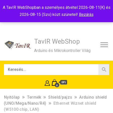
Tel:+36(20)99-23-781
Budapest, 1181, Szélmalom u. 13
A TavIR WebShopban a személyes átvétel 2026-08-11(K) és
E-Mail:shop@tavir.hu
2026-08-15 (Szo) közt szünetel!
Bezárás
TavIR WebShop
Arduino és Mikrokontroller Világ
0Ft
0
Nyitólap
Termék
Shield/pajzs
Arduino shield
(UNO/Mega/Nano/R4)
Ethernet Wiznet shield
(W5100 chip, LAN)