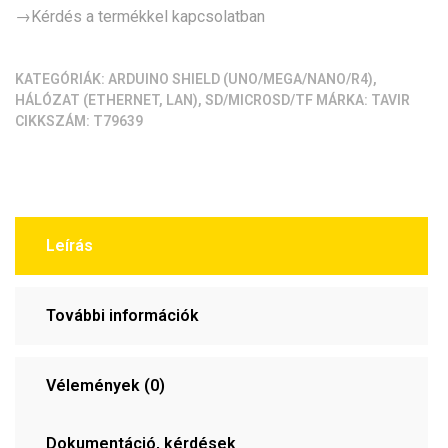
chip,
→Kérdés a termékkel kapcsolatban
LAN)
mennyiség
KATEGÓRIÁK:
ARDUINO SHIELD (UNO/MEGA/NANO/R4)
,
HÁLÓZAT (ETHERNET, LAN)
,
SD/MICROSD/TF
MÁRKA:
TAVIR
CIKKSZÁM:
T79639
Leírás
További információk
Vélemények (0)
Dokumentáció, kérdések