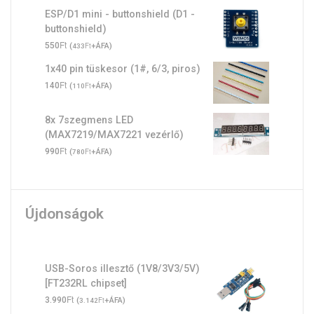
ESP/D1 mini - buttonshield (D1 -
buttonshield)
Ft
550
(
Ft
+ÁFA)
433
1x40 pin tüskesor (1#, 6/3, piros)
Ft
140
(
Ft
+ÁFA)
110
8x 7szegmens LED
(MAX7219/MAX7221 vezérlő)
Ft
990
(
Ft
+ÁFA)
780
Újdonságok
USB-Soros illesztő (1V8/3V3/5V)
[FT232RL chipset]
Ft
3.990
(
Ft
+ÁFA)
3.142