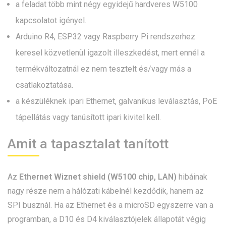
a feladat több mint négy egyidejű hardveres W5100
kapcsolatot igényel.
Arduino R4, ESP32 vagy Raspberry Pi rendszerhez
keresel közvetlenül igazolt illeszkedést, mert ennél a
termékváltozatnál ez nem tesztelt és/vagy más a
csatlakoztatása.
a készüléknek ipari Ethernet, galvanikus leválasztás, PoE
tápellátás vagy tanúsított ipari kivitel kell.
Amit a tapasztalat tanított
Az
Ethernet Wiznet shield (W5100 chip, LAN)
hibáinak
nagy része nem a hálózati kábelnél kezdődik, hanem az
SPI busznál. Ha az Ethernet és a microSD egyszerre van a
programban, a D10 és D4 kiválasztójelek állapotát végig