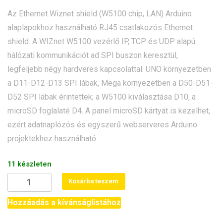
Az Ethernet Wiznet shield (W5100 chip, LAN) Arduino
alaplapokhoz használható RJ45 csatlakozós Ethernet
shield. A WIZnet W5100 vezérlő IP, TCP és UDP alapú
hálózati kommunikációt ad SPI buszon keresztül,
legfeljebb négy hardveres kapcsolattal. UNO környezetben
a D11-D12-D13 SPI lábak, Mega környezetben a D50-D51-
D52 SPI lábak érintettek; a W5100 kiválasztása D10, a
microSD foglalaté D4. A panel microSD kártyát is kezelhet,
ezért adatnaplózós és egyszerű webserveres Arduino
projektekhez használható.
11 készleten
Ethernet
Kosárba teszem
Wiznet
shield
Hozzáadás a kívánságlistához
(W5100