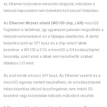
az Ethernet könyvtáron keresztül dolgozik, miközben a
hálózati kapcsolatot nem bitenként kell kézzel felépíteni.
Az
Ethernet Wiznet shield (W5100 chip, LAN)
microSD
foglalatot is tartalmaz, így ugyanazon panelen megoldható a
hálózati kommunikáció és a fájlalapú adattárolás. A döntő
beépítési pont az SPI busz és a chip select lábak
kezelése: a W5100 a D10, a microSD a D4 kiválasztójelet
használja, ezért ezek a lábak nem kezelhetők szabad
általános I/O-ként.
Az első korlát a közös SPI busz. Az Ethernet vezérlő és a
microSD egymás mellett használható, de a kiválasztójelek
hibás kezelése ütköző buszforgalmat, nem induló SD
kezelést vagy bizonytalan hálózati működést okozhat.