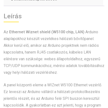
Leírás
Az
Ethernet Wiznet shield (W5100 chip, LAN)
Arduino
alaplapokhoz készült vezetékes hálózati bővítőpanel.
Akkor kerül elő, amikor az Arduino projektnek nem rádiós
kapcsolatra, hanem RJ45 csatlakozós, kábeles LAN
elérésre van szüksége: webes állapotoldalhoz, egyszerű
TCP/UDP kommunikációhoz, mérési adatok továbbításához
vagy helyi hálózati vezérléshez.
A panel központi eleme a WIZnet W5100 Ethernet vezérlő.
Ez leveszi az Arduino válláról a hálózati protokollkezelés
jelentős részét, és az Arduino felé SPI buszon keresztül
kapcsolódik. A gyakorlatban ez azt jelenti, hogy a program