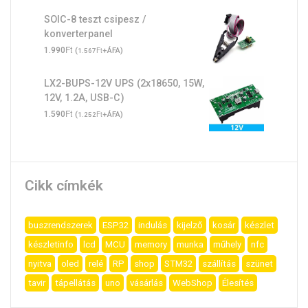
SOIC-8 teszt csipesz /
konverterpanel
Ft
1.990
(
Ft
+ÁFA)
1.567
LX2-BUPS-12V UPS (2x18650, 15W,
12V, 1.2A, USB-C)
Ft
1.590
(
Ft
+ÁFA)
1.252
Cikk címkék
buszrendszerek
ESP32
indulás
kijelző
kosár
készlet
készletinfo
lcd
MCU
memory
munka
műhely
nfc
nyitva
oled
relé
RP
shop
STM32
szállítás
szünet
tavir
tápellátás
uno
vásárlás
WebShop
Élesítés