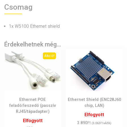
Csomag
1x W5100 Ethernet shield
Érdekelhetnek még…
Akció!
Ethernet POE
Ethernet Shield (ENC28J60
feladó/leszedő (passzív
chip, LAN)
RJ45/tápadapter)
Elfogyott
Elfogyott
Ft
3.890
Ft
(
3.063
+ÁFA)