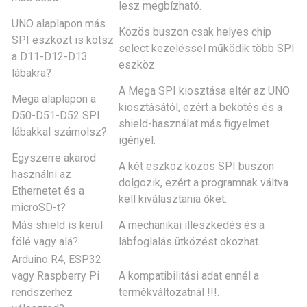
lesz megbízható.
UNO alaplapon más
Közös buszon csak helyes chip
SPI eszközt is kötsz
select kezeléssel működik több SPI
a D11-D12-D13
eszköz.
lábakra?
A Mega SPI kiosztása eltér az UNO
Mega alaplapon a
kiosztásától, ezért a bekötés és a
D50-D51-D52 SPI
shield-használat más figyelmet
lábakkal számolsz?
igényel.
Egyszerre akarod
A két eszköz közös SPI buszon
használni az
dolgozik, ezért a programnak váltva
Ethernetet és a
kell kiválasztania őket.
microSD-t?
Más shield is kerül
A mechanikai illeszkedés és a
fölé vagy alá?
lábfoglalás ütközést okozhat.
Arduino R4, ESP32
vagy Raspberry Pi
A kompatibilitási adat ennél a
rendszerhez
termékváltozatnál !!!.