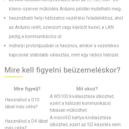
kliens-szerver működés Arduino példán mutatható meg.
használható helyi hálózatos vezérlési feladatokhoz, ahol
az Arduino relét, szenzort vagy kijelzőt kezel, a LAN
pedig a kommunikációs út.
műhelyi prototípusban is hasznos, amikor a vezetékes
kapcsolat stabilabb választás, mint egy rádiós hálózat.
Mire kell figyelni beüzemeléskor?
Mire figyelj?
Mit okoz?
A W5100 kiválasztása ütközhet,
Használod a D10
ezért a hálózati kommunikáció
lábat más célra?
hibásan működhet.
A microSD kártya kiválasztása
Használod a D4 lábat
ütközhet, ezért az SD kezelés nem
más célra?