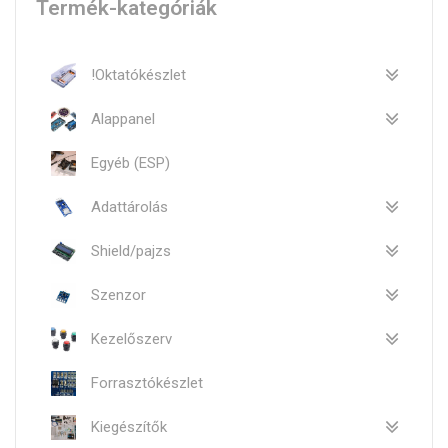
Termék-kategóriák
!Oktatókészlet
Alappanel
Egyéb (ESP)
Adattárolás
Shield/pajzs
Szenzor
Kezelőszerv
Forrasztókészlet
Kiegészítők