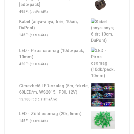
[5db/pack]
Ft
495
(
Ft
+ÁFA)
390
Kábel (anya-anya; 6 ér; 10cm,
DuPont)
Ft
145
(
Ft
+ÁFA)
114
LED - Piros csomag (10db/pack,
10mm)
Ft
420
(
Ft
+ÁFA)
331
Címezhető LED-szalag (5m, fekete,
60LED/m, WS2815, IP30, 12V)
Ft
13.100
(
Ft
+ÁFA)
10.315
LED - Zöld csomag (20x, 5mm)
Ft
145
(
Ft
+ÁFA)
114