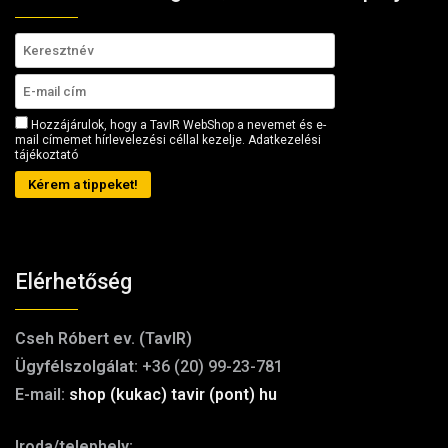
Hozzájárulok, hogy a TavIR WebShop a nevemet és e-
mail címemet hírlevelezési céllal kezelje.
Adatkezelési
tájékoztató
Kérem a tippeket!
Elérhetőség
Cseh Róbert ev. (TavIR)
Ügyfélszolgálat:
+36 (20) 99-23-781
E-mail:
shop (kukac) tavir (pont) hu
Iroda/telephely: