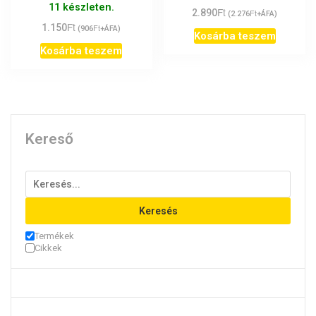
11 készleten.
Ft
2.890
Ft
(
2.276
+ÁFA)
Ft
1.150
Ft
(
906
+ÁFA)
Kosárba teszem
Kosárba teszem
Kereső
Keresés
Termékek
Cikkek