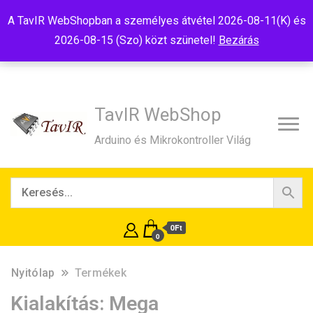
Tel:+36(20)99-23-781
Budapest, 1181, Szélmalom u. 13
A TavIR WebShopban a személyes átvétel 2026-08-11(K) és
E-Mail:shop@tavir.hu
2026-08-15 (Szo) közt szünetel!
Bezárás
TavIR WebShop
Arduino és Mikrokontroller Világ
0Ft
0
Nyitólap
Termékek
Kialakítás:
Mega