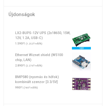
Újdonságok
LX2-BUPS-12V UPS (2x18650, 15W,
12V, 1.2A, USB-C)
Ft
1.590
(
Ft
+ÁFA)
1.252
Ethernet Wiznet shield (W5100
chip, LAN)
Ft
2.890
(
Ft
+ÁFA)
2.276
BMP580 (nyomás és hőfok)
kombinált szenzor [3.3/5V]
Ft
990
(
Ft
+ÁFA)
780