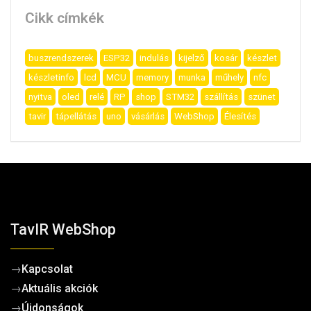
Cikk címkék
buszrendszerek
ESP32
indulás
kijelző
kosár
készlet
készletinfo
lcd
MCU
memory
munka
műhely
nfc
nyitva
oled
relé
RP
shop
STM32
szállítás
szünet
tavir
tápellátás
uno
vásárlás
WebShop
Élesítés
TavIR WebShop
→
Kapcsolat
→
Aktuális akciók
→
Újdonságok