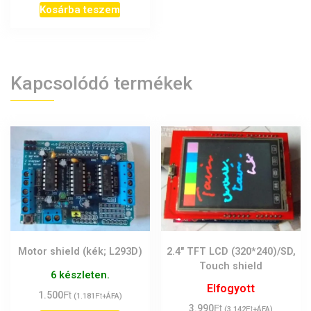
Kosárba teszem
Kapcsolódó termékek
Motor shield (kék; L293D)
2.4″ TFT LCD (320*240)/SD,
Touch shield
6 készleten.
Elfogyott
Ft
1.500
Ft
(
1.181
+ÁFA)
Ft
3.990
Ft
(
3.142
+ÁFA)