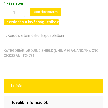
4 készleten
Arduino
Kosárba teszem
CNC
Shield
Hozzáadás a kívánságlistához
3.0
GRBL
→Kérdés a termékkel kapcsolatban
vezérlő
–
A4988/DRV8825
KATEGÓRIÁK:
ARDUINO SHIELD (UNO/MEGA/NANO/R4)
,
CNC
CIKKSZÁM:
T24736
kompatibilis,
UNO-
hoz
mennyiség
Leírás
További információk