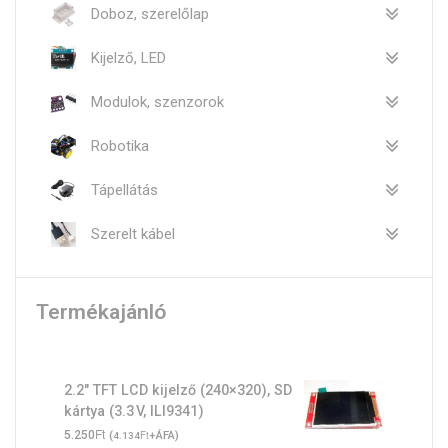
Doboz, szerelőlap
Kijelző, LED
Modulok, szenzorok
Robotika
Tápellátás
Szerelt kábel
Termékajánló
2.2″ TFT LCD kijelző (240×320), SD
kártya (3.3 V, ILI9341)
Ft
5.250
(
Ft
+ÁFA)
4.134