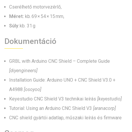
Cserélhető motorvezérlő,
Méret:
kb. 69 × 54 × 15 mm,
Súly
: kb. 31 g
Dokumentáció
GRBL with Arduino CNC Shield – Complete Guide
[diyengineers]
Installation Guide: Arduino UNO + CNC Shield V3.0 +
A4988
[osoyoo
]
Keyestudio CNC Shield V3 technikai leírás
[keyestudio]
Tutorial: Using an Arduino CNC Shield V3
[aranacorp]
CNC shield gyártói adatlap, műszaki leírás és firmware