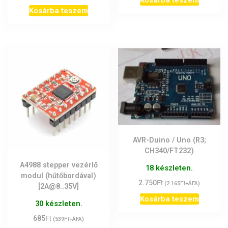
Kosárba teszem
AVR-Duino / Uno (R3;
CH340/FT232)
A4988 stepper vezérlő
18 készleten.
modul (hűtőbordával)
Ft
2.750
Ft
(
2.165
+ÁFA)
[2A@8..35V]
Kosárba teszem
30 készleten.
Ft
685
Ft
(
539
+ÁFA)