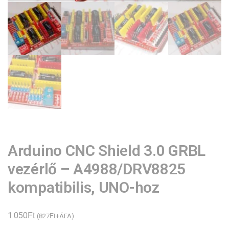
Arduino CNC Shield 3.0 GRBL
vezérlő – A4988/DRV8825
kompatibilis, UNO-hoz
Ft
1.050
Ft
(
827
+ÁFA)