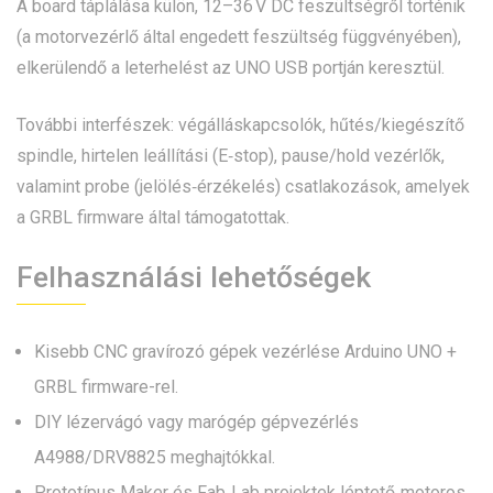
A board táplálása külön, 12–36 V DC feszültségről történik
(a motorvezérlő által engedett feszültség függvényében),
elkerülendő a leterhelést az UNO USB portján keresztül.
További interfészek: végálláskapcsolók, hűtés/kiegészítő
spindle, hirtelen leállítási (E‑stop), pause/hold vezérlők,
valamint probe (jelölés‑érzékelés) csatlakozások, amelyek
a GRBL firmware által támogatottak.
Felhasználási lehetőségek
Kisebb CNC gravírozó gépek vezérlése Arduino UNO +
GRBL firmware-rel.
DIY lézervágó vagy marógép gépvezérlés
A4988/DRV8825 meghajtókkal.
Prototípus Maker és Fab‑Lab projektek léptető‑motoros