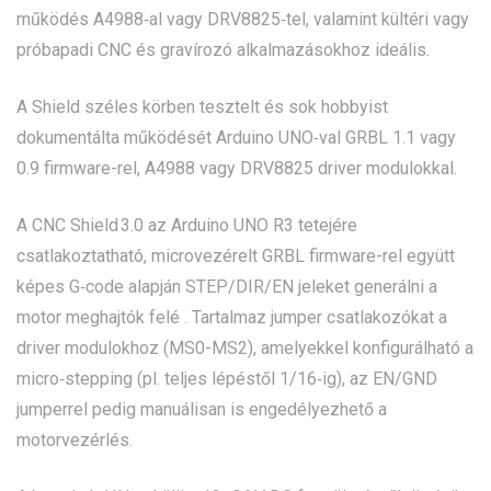
működés A4988‑al vagy DRV8825‑tel, valamint kültéri vagy
próbapadi CNC és gravírozó alkalmazásokhoz ideális.
A Shield széles körben tesztelt és sok hobbyist
dokumentálta működését Arduino UNO‑val GRBL 1.1 vagy
0.9 firmware-rel, A4988 vagy DRV8825 driver modulokkal.
A CNC Shield 3.0 az Arduino UNO R3 tetejére
csatlakoztatható, microvezérelt GRBL firmware-rel együtt
képes G‑code alapján STEP/DIR/EN jeleket generálni a
motor meghajtók felé . Tartalmaz jumper csatlakozókat a
driver modulokhoz (MS0-​MS2), amelyekkel konfigurálható a
micro‑stepping (pl. teljes lépéstől 1/16‑ig), az EN/GND
jumperrel pedig manuálisan is engedélyezhető a
motorvezérlés.