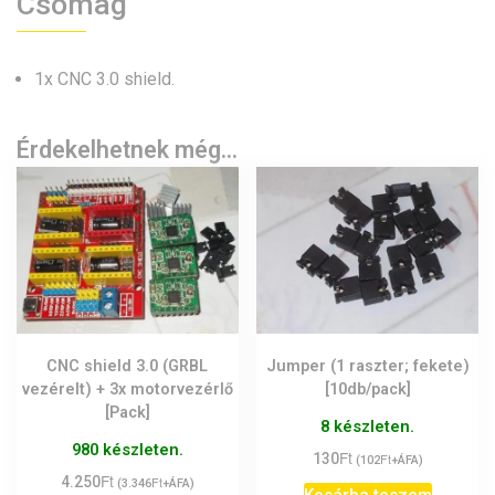
Csomag
1x CNC 3.0 shield.
Érdekelhetnek még…
CNC shield 3.0 (GRBL
Jumper (1 raszter; fekete)
vezérelt) + 3x motorvezérlő
[10db/pack]
[Pack]
8 készleten.
980 készleten.
Ft
130
Ft
(
102
+ÁFA)
Ft
4.250
Ft
(
3.346
+ÁFA)
Kosárba teszem