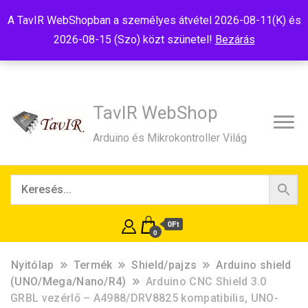
Tel:+36(20)99-23-781
Budapest, 1181, Szélmalom u. 13
A TavIR WebShopban a személyes átvétel 2026-08-11(K) és
E-Mail:shop@tavir.hu
2026-08-15 (Szo) közt szünetel!
Bezárás
TavIR WebShop
Arduino és Mikrokontroller Világ
0Ft
0
Nyitólap
Termék
Shield/pajzs
Arduino shield
(UNO/Mega/Nano/R4)
Arduino CNC Shield 3.0
GRBL vezérlő – A4988/DRV8825 kompatibilis, UNO-