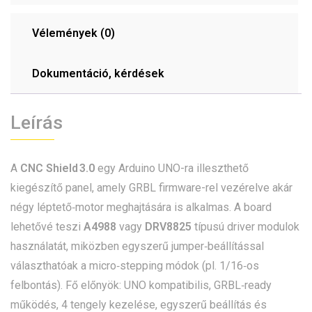
Vélemények (0)
Dokumentáció, kérdések
Leírás
A
CNC Shield 3.0
egy Arduino UNO-ra illeszthető
kiegészítő panel, amely GRBL firmware-rel vezérelve akár
négy léptető‑motor meghajtására is alkalmas. A board
lehetővé teszi
A4988
vagy
DRV8825
típusú driver modulok
használatát, miközben egyszerű jumper‑beállítással
választhatóak a micro‑stepping módok (pl. 1/16‑os
felbontás). Fő előnyök: UNO kompatibilis, GRBL‑ready
működés, 4 tengely kezelése, egyszerű beállítás és