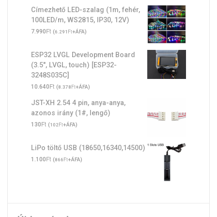
Címezhető LED-szalag (1m, fehér,
100LED/m, WS2815, IP30, 12V)
Ft
7.990
(
Ft
+ÁFA)
6.291
ESP32 LVGL Development Board
(3.5", LVGL, touch) [ESP32-
3248S035C]
Ft
10.640
(
Ft
+ÁFA)
8.378
JST-XH 2.54 4 pin, anya-anya,
azonos irány (1#, lengő)
Ft
130
(
Ft
+ÁFA)
102
LiPo töltő USB (18650,16340,14500)
Ft
1.100
(
Ft
+ÁFA)
866