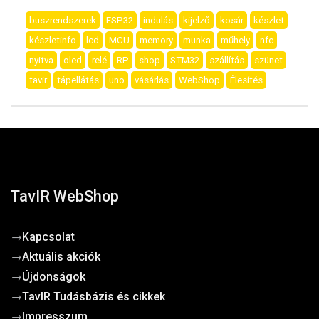
buszrendszerek
ESP32
indulás
kijelző
kosár
készlet
készletinfo
lcd
MCU
memory
munka
műhely
nfc
nyitva
oled
relé
RP
shop
STM32
szállítás
szünet
tavir
tápellátás
uno
vásárlás
WebShop
Élesítés
TavIR WebShop
→
Kapcsolat
→
Aktuális akciók
→
Újdonságok
→
TavIR Tudásbázis és cikkek
→
Impresszum