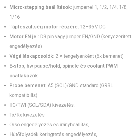
Micro‑stepping beállítások:
jumperrel 1, 1/2, 1/4, 1/8,
1/16
Tápfeszültség motor részére:
12–36 V DC
Motor EN jel:
D8 pin vagy jumper EN/GND (kényszerített
engedélyezés)
Végálláskapcsolók:
2 × tengelyenként (6x bemenet)
E‑stop, hw pause/hold, spindle és coolant PWM
csatlakozók
Probe bemenet:
A5 (SCL)/GND standard (GRBL
kompatibilis)
IIC/TWI (SCL/SDA) kivezetés,
Tx/Rx kivezetés.
Orsó engedélyezés és iránybeállítás,
Hűtőfolyadék keringtetés engedélyezés,