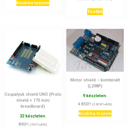
Kosárba teszem
Tovább
Motor shield – kombinált
(L298P)
Csupalyuk shield UNO (Proto
9 készleten.
shield + 170 mini
Ft
4.850
Ft
(
3.819
+ÁFA)
breadboard)
Kosárba teszem
32 készleten.
Ft
890
Ft
(
701
+ÁFA)