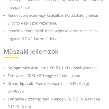
mozgatással.
Rendezvényeken vagy kirakatban hordozható grafikai
világító eszközök vezérlése.
Interaktív fényjátékok és mozgásvezérelt installációk
egyszerű G‑kódos vezérléssel.
Műszaki jellemzők
Kompatibilis Arduino:
UNO R3, UNO klónok (classic)
Firmware:
GRBL v0.9 vagy v1.1 támogatás
Driver típusok:
Pololu-kompatibilis A4988 vagy
DRV8825
Tengelyek száma:
max. 4 tengely (X, Y, Z, A, A‑tengely
D12–D13‑ról)