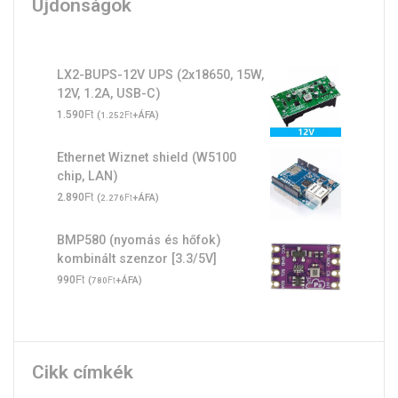
Újdonságok
LX2-BUPS-12V UPS (2x18650, 15W,
12V, 1.2A, USB-C)
Ft
1.590
(
Ft
+ÁFA)
1.252
Ethernet Wiznet shield (W5100
chip, LAN)
Ft
2.890
(
Ft
+ÁFA)
2.276
BMP580 (nyomás és hőfok)
kombinált szenzor [3.3/5V]
Ft
990
(
Ft
+ÁFA)
780
Cikk címkék