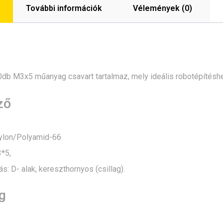
További információk
Vélemények (0)
db M3x5 műanyag csavart tartalmaz, mely ideális robotépítésh
ző
ylon/Polyamid-66
*5,
tás: D- alak, kereszthornyos (csillag).
g