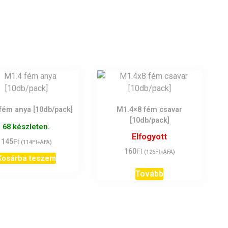
fém anya [10db/pack]
M1.4×8 fém csavar
[10db/pack]
68 készleten.
Elfogyott
Ft
145
Ft
(
114
+ÁFA)
Ft
160
Ft
(
126
+ÁFA)
Kosárba teszem
Tovább