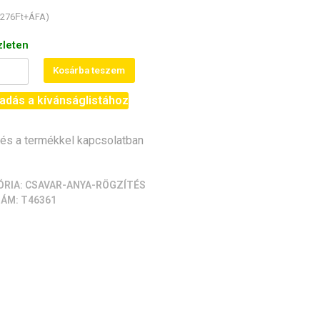
Ft
276
+ÁFA)
zleten
Kosárba teszem
ag
adás a kívánságlistához
pack]
iség
s a termékkel kapcsolatban
ÓRIA:
CSAVAR-ANYA-RÖGZÍTÉS
ZÁM:
T46361