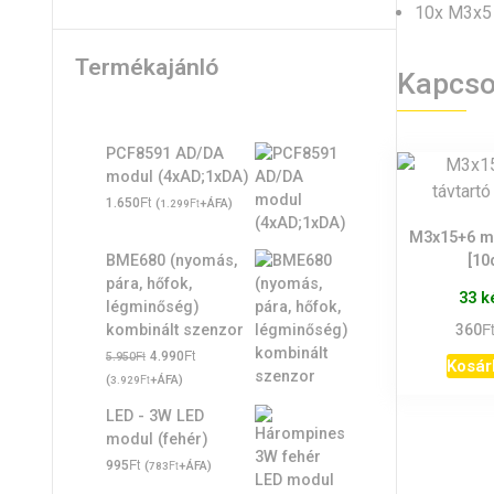
10x M3x5 
Termékajánló
Kapcso
PCF8591 AD/DA
modul (4xAD;1xDA)
Ft
1.650
(
Ft
+ÁFA)
1.299
M3x15+6 mű
[10
BME680 (nyomás,
pára, hőfok,
33 k
légminőség)
F
360
kombinált szenzor
Original
Ft
Current
Ft
4.990
5.950
Kosár
price
price
(
Ft
+ÁFA)
3.929
was:
is:
LED - 3W LED
5.950Ft.
4.990Ft.
modul (fehér)
Ft
995
(
Ft
+ÁFA)
783