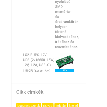
LX2-BUPS-12V
UPS (2x18650, 15W,
12V, 1.2A, USB-C)
Ft
1.590
(
Ft
+ÁFA)
1.252
Cikk címkék
buszrendszerek
ESP32
indulás
kijelző