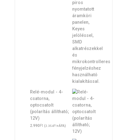
Relé-modul - 4-
csatorna,
optocsatolt
(polarítás állítható;
12V)
Ft
2.990
(
Ft
+ÁFA)
2.354