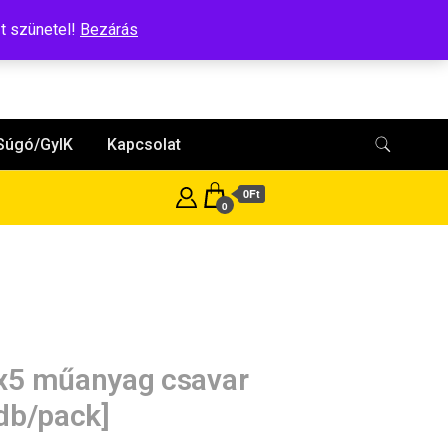
t szünetel!
Bezárás
Súgó/GyIK
Kapcsolat
0Ft
0
5 műanyag csavar
db/pack]