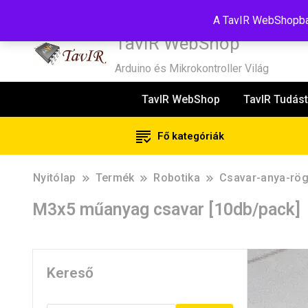
Tel:+36(20)99-23-781
Budapest, 1181, Szélmalom u. 13
E-Mail
A TavIR WebShopban
TavIR WebShop
Arduino és Mikrokontroller Világ
TavIR WebShop
TavIR Tudást
Fő kategóriák
Nyitólap
Termék
Robotika
Csavar-anya-rög
M3x5 műanyag csavar [10db/pack]
Kereső