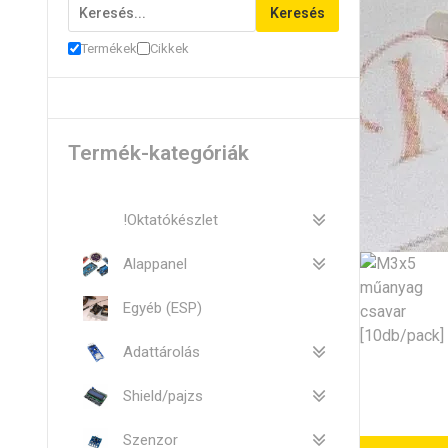
Keresés
Termékek
Cikkek
Termék-kategóriák
!Oktatókészlet
Alappanel
Egyéb (ESP)
Adattárolás
Shield/pajzs
Szenzor