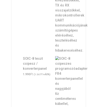
SOIC-8 teszt
csipesz /
konverterpanel
Ft
1.990
(
Ft
+ÁFA)
1.567