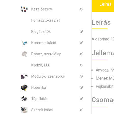
Leírás
Kezelőszerv
Forrasztókészlet
Leírás
Kiegészítők
A csomag 10
Kommunikáció
Jellem
Doboz, szerelőlap
Kijelző, LED
Anyaga: N
Modulok, szenzorok
Menet: M3
Fejkialakí
Robotika
Csoma
Tápellátás
Szerelt kábel