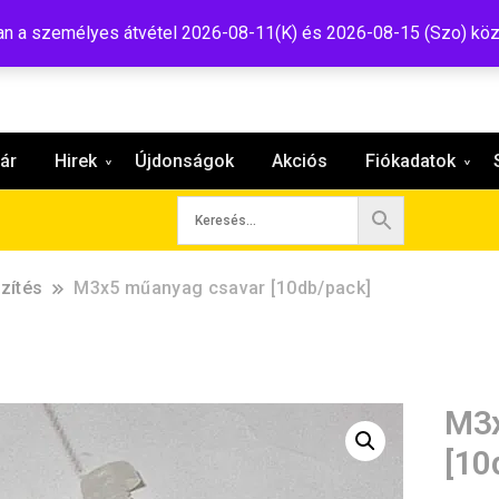
:shop@tavir.hu
 a személyes átvétel 2026-08-11(K) és 2026-08-15 (Szo) köz
ár
Hirek
Újdonságok
Akciós
Fiókadatok
zítés
M3x5 műanyag csavar [10db/pack]
M3x
[10