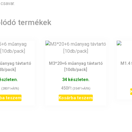
csavar.
lódó termékek
anyag távtartó
M3*20+6 műanyag távtartó
M1.4 
db/pack]
[10db/pack]
észleten.
34 készleten.
t
Ft
Ft
450
Ft
(
283
+ÁFA)
(
354
+ÁFA)
ba teszem
Kosárba teszem