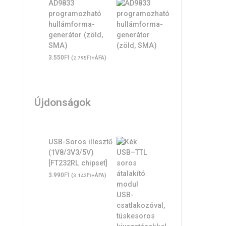
AD9833
programozható
hullámforma-
generátor (zöld,
SMA)
Ft
3.550
(
Ft
+ÁFA)
2.795
Újdonságok
USB-Soros illesztő
(1V8/3V3/5V)
[FT232RL chipset]
Ft
3.990
(
Ft
+ÁFA)
3.142