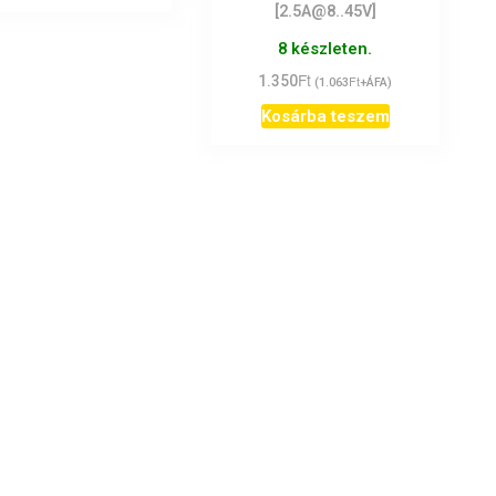
[2.5A@8..45V]
8 készleten.
Ft
1.350
Ft
(
1.063
+ÁFA)
Kosárba teszem