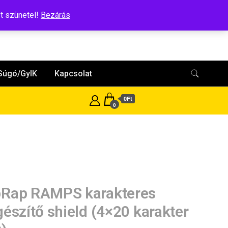
t szünetel!
Bezárás
Súgó/GyIK
Kapcsolat
0Ft
0
Rap RAMPS karakteres
gészítő shield (4×20 karakter