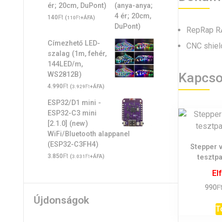
ér; 20cm, DuPont)
Ft
140
(
Ft
+ÁFA)
110
RepRap RA
Címezhető LED-
CNC shield
szalag (1m, fehér,
144LED/m,
Kapcso
WS2812B)
Ft
4.990
(
Ft
+ÁFA)
3.929
ESP32/D1 mini -
ESP32-C3 mini
[2.1.0] (new)
WiFi/Bluetooth alappanel
(ESP32-C3FH4)
Stepper 
Ft
3.850
(
Ft
+ÁFA)
tesztpa
3.031
El
F
990
Újdonságok
T