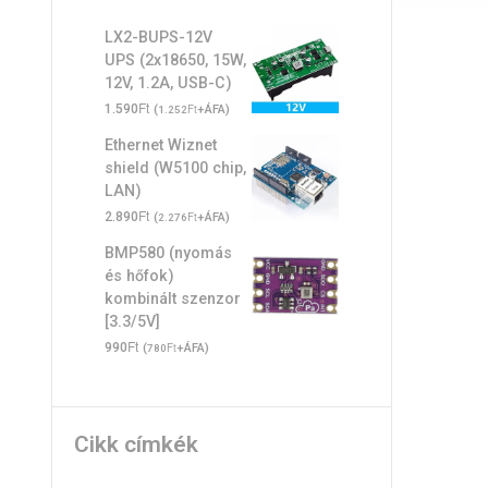
LX2-BUPS-12V
UPS (2x18650, 15W,
12V, 1.2A, USB-C)
Ft
1.590
(
Ft
+ÁFA)
1.252
Ethernet Wiznet
shield (W5100 chip,
LAN)
Ft
2.890
(
Ft
+ÁFA)
2.276
BMP580 (nyomás
és hőfok)
kombinált szenzor
[3.3/5V]
Ft
990
(
Ft
+ÁFA)
780
Cikk címkék