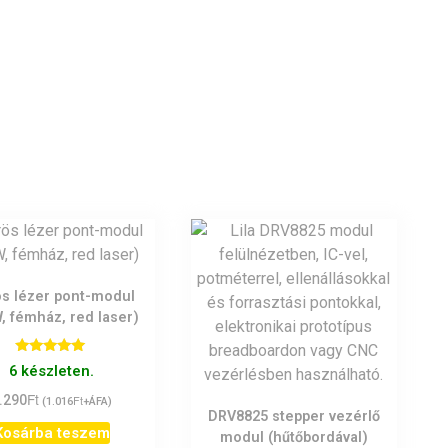
s lézer pont-modul
, fémház, red laser)
Értékelés:
6 készleten.
5.00
/ 5
Ft
.290
Ft
(
1.016
+ÁFA)
DRV8825 stepper vezérlő
Kosárba teszem
modul (hűtőbordával)