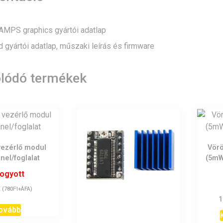
MPS graphics gyártói adatlap
 gyártói adatlap, műszaki leírás és firmware
lódó termékek
vezérlő modul
Vörö
nel/foglalat
(5mW
fogyott
t
Ft
(
780
+ÁFA)
1
ovább