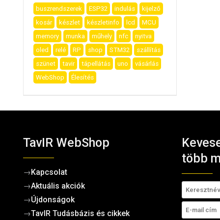
buszrendszerek
ESP32
indulás
kijelző
kosár
készlet
készletinfo
lcd
MCU
memory
munka
műhely
nfc
nyitva
oled
relé
RP
shop
STM32
szállítás
szünet
tavir
tápellátás
uno
vásárlás
WebShop
Élesítés
TavIR WebShop
Kevese
több m
→
Kapcsolat
→
Aktuális akciók
→
Újdonságok
→
TavIR Tudásbázis és cikkek