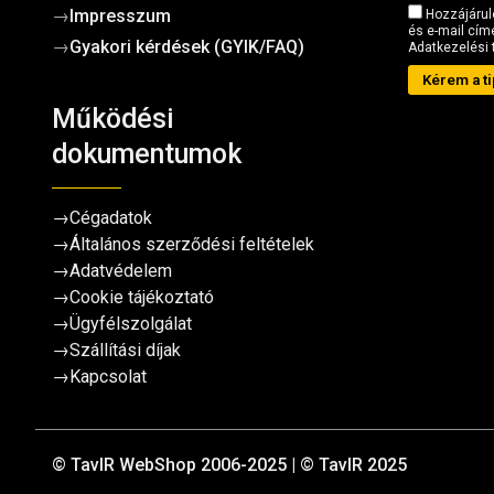
→
Impresszum
Hozzájárul
és e-mail címe
→
Gyakori kérdések (GYIK/FAQ)
Adatkezelési 
Kérem a ti
Működési
dokumentumok
→
Cégadatok
→
Általános szerződési feltételek
→
Adatvédelem
→
Cookie tájékoztató
→
Ügyfélszolgálat
→
Szállítási díjak
→
Kapcsolat
© TavIR WebShop 2006-2025 | © TavIR 2025