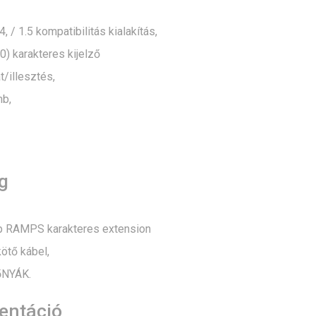
 / 1.5 kompatibilitás kialakítás,
) karakteres kijelző
t/illesztés,
b,
g
 RAMPS karakteres extension
ötő kábel,
őNYÁK.
ntáció