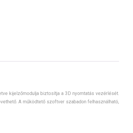
tve kijelzőmodulja biztosítja a 3D nyomtatás vezérlését.
övethető. A működtető szoftver szabadon felhasználható,