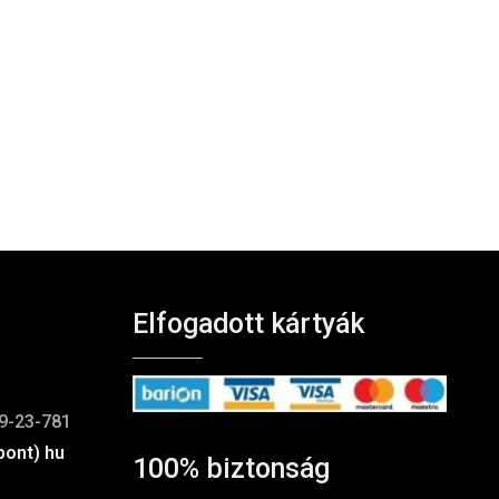
Elfogadott kártyák
9-23-781
pont) hu
100% biztonság