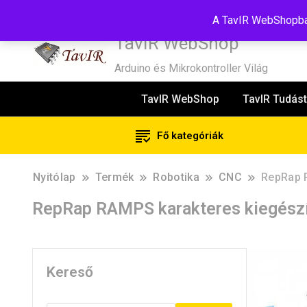
Tel:+36(20)99-23-781
Budapest, 1181, Szélmalom u. 13
E-Mail
A TavIR WebShopban
TavIR WebShop
Arduino és Mikrokontroller Világ
TavIR WebShop
TavIR Tudást
Fő kategóriák
Nyitólap
Termék
Robotika
CNC
RepRap R
RepRap RAMPS karakteres kiegészít
Kereső