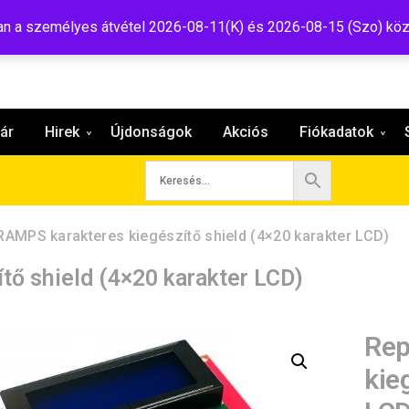
:shop@tavir.hu
 a személyes átvétel 2026-08-11(K) és 2026-08-15 (Szo) köz
ár
Hirek
Újdonságok
Akciós
Fiókadatok
AMPS karakteres kiegészítő shield (4×20 karakter LCD)
ő shield (4×20 karakter LCD)
Rep
kie