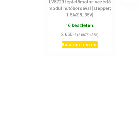
LV8729 léptetőmotor-vezérlő
modul hűtőbordával [stepper;
1.5A@8..35V]
16 készleten.
Ft
2.650
Ft
(
2.087
+ÁFA)
Kosárba teszem