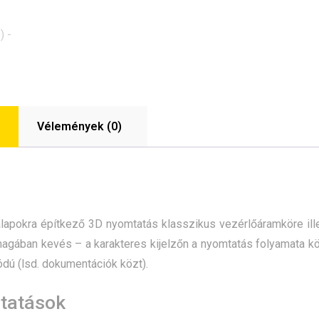
Vélemények (0)
lapokra építkező 3D nyomtatás klasszikus vezérlőáramköre ille
magában kevés – a karakteres kijelzőn a nyomtatás folyamata k
kódú (lsd. dokumentációk közt).
ltatások