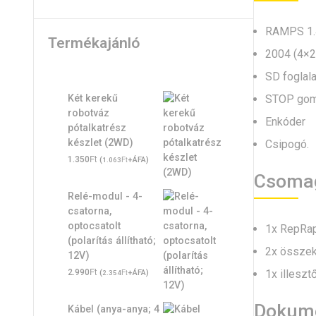
RAMPS 1.4,
Termékajánló
2004 (4×20
SD foglala
STOP gom
Két kerekű
robotváz
Enkóder
pótalkatrész
készlet (2WD)
Csipogó.
Ft
1.350
(
Ft
+ÁFA)
1.063
Csoma
Relé-modul - 4-
csatorna,
optocsatolt
1x RepRap
(polarítás állítható;
2x összek
12V)
Ft
1x illeszt
2.990
(
Ft
+ÁFA)
2.354
Dokume
Kábel (anya-anya; 4