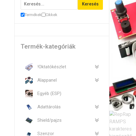
Keresés
Termékek
Cikkek
Termék-kategóriák
!Oktatókészlet
Alappanel
Egyéb (ESP)
Adattárolás
Shield/pajzs
Szenzor