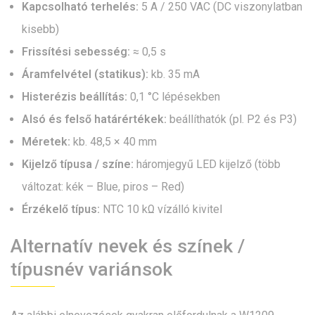
Kapcsolható terhelés:
5 A / 250 VAC (DC viszonylatban
kisebb)
Frissítési sebesség:
≈ 0,5 s
Áramfelvétel (statikus):
kb. 35 mA
Histerézis beállítás:
0,1 °C lépésekben
Alsó és felső határértékek:
beállíthatók (pl. P2 és P3)
Méretek:
kb. 48,5 × 40 mm
Kijelző típusa / színe:
háromjegyű LED kijelző (több
változat: kék – Blue, piros – Red)
Érzékelő típus:
NTC 10 kΩ vízálló kivitel
Alternatív nevek és színek /
típusnév variánsok