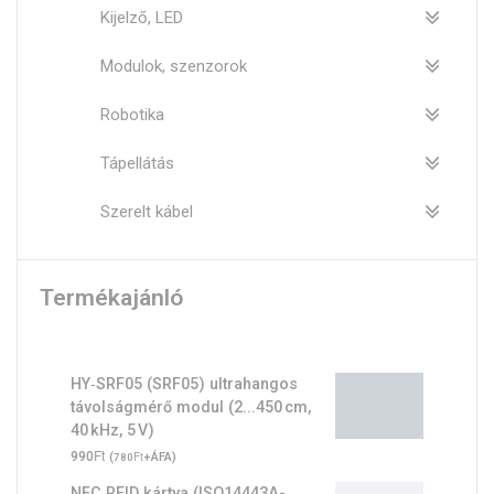
Kijelző, LED
Modulok, szenzorok
Robotika
Tápellátás
Szerelt kábel
Termékajánló
HY‑SRF05 (SRF05) ultrahangos
távolságmérő modul (2...450 cm,
40 kHz, 5 V)
Ft
990
(
Ft
+ÁFA)
780
NFC RFID kártya (ISO14443A-