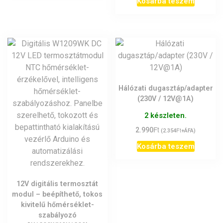
Kosárba teszem
Hálózati dugasztáp/adapter
(230V / 12V@1A)
2 készleten.
Ft
2.990
Ft
(
2.354
+ÁFA)
Kosárba teszem
12V digitális termosztát
modul – beépíthető, tokos
kivitelű hőmérséklet-
szabályozó