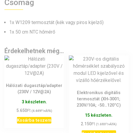
Csomag
1x W1209 termosztát (kék vagy piros kijelző)
1x 50 cm NTC hőmérő
Érdekelhetnek még…
Hálózati dugasztáp/adapter
(230V / 12V@2A)
Elektronikus digitális
termosztát (XH‑3001;
3 készleten.
230V/10A; -50…120°C)
Ft
5.650
Ft
(
4.449
+ÁFA)
15 készleten.
Kosárba teszem
Ft
2.150
Ft
(
1.693
+ÁFA)