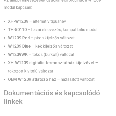
Az alábbi elnevezések gyakran előfordulnak a W1209
modul kapcsán:
XH-W1209
– alternatív típusnév
TH-50110
– hazai elnevezés, kompatibilis modul
W1209 Red
– piros kijelzős változat
W1209 Blue
– kék kijelzős változat
W1209WK
– tokos (burkolt) változat
XH-W1209 digitális termosztátház kijelzővel
–
tokozott kivitelű változat
OEM W1209 átlátszó ház
– házasított változat
Dokumentációs és kapcsolódó
linkek