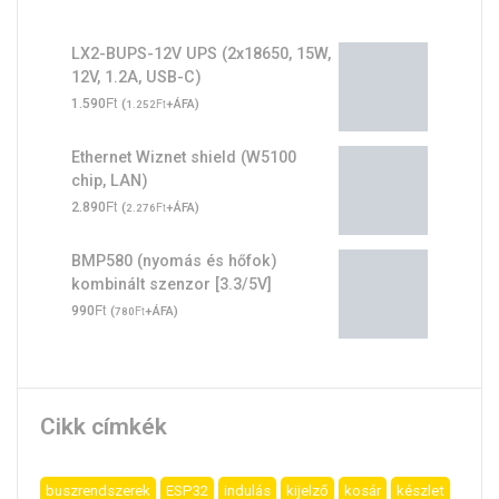
LX2-BUPS-12V UPS (2x18650, 15W,
12V, 1.2A, USB-C)
Ft
1.590
(
Ft
+ÁFA)
1.252
Ethernet Wiznet shield (W5100
chip, LAN)
Ft
2.890
(
Ft
+ÁFA)
2.276
BMP580 (nyomás és hőfok)
kombinált szenzor [3.3/5V]
Ft
990
(
Ft
+ÁFA)
780
Cikk címkék
buszrendszerek
ESP32
indulás
kijelző
kosár
készlet