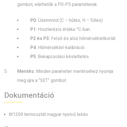
gombot, elérhetők a P0-P5 paraméterek:
P0:
Üzemmód (C – hűtés, H – fűtés).
P1:
Hiszterézis értéke °C-ban.
P2 és P3:
Felső és alsó hőmérsékletkorlát.
P4:
Hőmérséklet-kalibráció.
P5:
Bekapcsolási késleltetés.
Mentés:
Minden paraméter mentéséhez nyomja
meg újra a “SET” gombot.
Dokumentáció
W1209 termosztát magyar nyelvű leírás