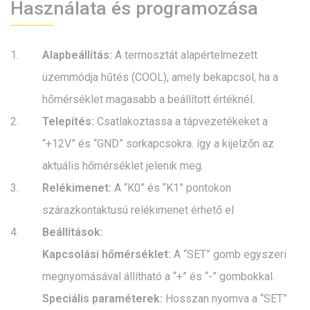
Használata és programozása
Alapbeállítás:
A termosztát alapértelmezett
üzemmódja hűtés (COOL), amely bekapcsol, ha a
hőmérséklet magasabb a beállított értéknél.
Telepítés:
Csatlakoztassa a tápvezetékeket a
“+12V” és “GND” sorkapcsokra. így a kijelzőn az
aktuális hőmérséklet jelenik meg.
Relékimenet:
A “K0” és “K1” pontokon
szárazkontaktusú relékimenet érhető el
Beállítások:
Kapcsolási hőmérséklet:
A “SET” gomb egyszeri
megnyomásával állítható a “+” és “-” gombokkal.
Speciális paraméterek:
Hosszan nyomva a “SET”