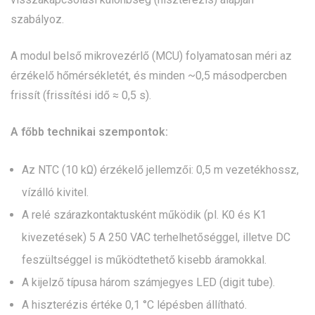
szabályoz.
A modul belső mikrovezérlő (MCU) folyamatosan méri az
érzékelő hőmérsékletét, és minden ~0,5 másodpercben
frissít (frissítési idő ≈ 0,5 s).
A főbb technikai szempontok:
Az NTC (10 kΩ) érzékelő jellemzői: 0,5 m vezetékhossz,
vízálló kivitel.
A relé szárazkontaktusként működik (pl. K0 és K1
kivezetések) 5 A 250 VAC terhelhetőséggel, illetve DC
feszültséggel is működtethető kisebb áramokkal.
A kijelző típusa három számjegyes LED (digit tube).
A hiszterézis értéke 0,1 °C lépésben állítható.