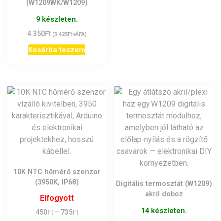
(W1209WK/W1209)
9 készleten.
Ft
4.350
Ft
(
3.425
+ÁFA)
Kosárba teszem
10K NTC hőmérő szenzor
(3950K, IP68)
Digitális termosztát (W1209)
akril doboz
Elfogyott
14 készleten.
Ft
Ft
Ártartomány:
450
–
735
450Ft