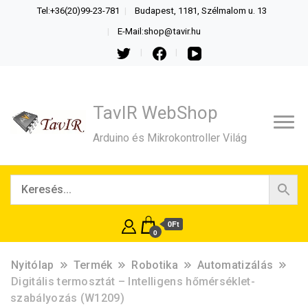
Tel:+36(20)99-23-781
Budapest, 1181, Szélmalom u. 13
E-Mail:shop@tavir.hu
TavIR WebShop
Arduino és Mikrokontroller Világ
0Ft
0
Nyitólap
Termék
Robotika
Automatizálás
Digitális termosztát – Intelligens hőmérséklet-
szabályozás (W1209)