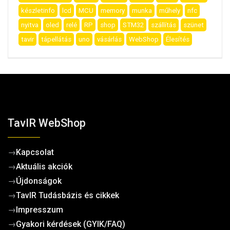
készletinfo
lcd
MCU
memory
munka
műhely
nfc
nyitva
oled
relé
RP
shop
STM32
szállítás
szünet
tavir
tápellátás
uno
vásárlás
WebShop
Élesítés
TavIR WebShop
→
Kapcsolat
→
Aktuális akciók
→
Újdonságok
→
TavIR Tudásbázis és cikkek
→
Impresszum
→
Gyakori kérdések (GYIK/FAQ)