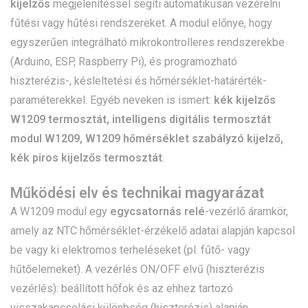
kijelzős
megjelenítéssel segíti automatikusan vezérelni
fűtési vagy hűtési rendszereket. A modul előnye, hogy
egyszerűen integrálható mikrokontrolleres rendszerekbe
(Arduino, ESP, Raspberry Pi), és programozható
hiszterézis-, késleltetési és hőmérséklet-határérték-
paraméterekkel. Egyéb neveken is ismert:
kék kijelzős
W1209 termosztát, intelligens digitális termosztát
modul W1209, W1209 hőmérséklet szabályzó kijelző,
kék piros kijelzős termosztát
.
Működési elv és technikai magyarázat
A W1209 modul egy
egycsatornás relé
-vezérlő áramkör,
amely az NTC hőmérséklet-érzékelő adatai alapján kapcsol
be vagy ki elektromos terheléseket (pl. fűtő- vagy
hűtőelemeket). A vezérlés ON/OFF elvű (hiszterézis
vezérlés): beállított hőfok és az ehhez tartozó
visszakapcsolási különbség (hiszterézis) alapján