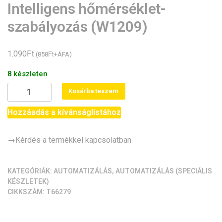
Intelligens hőmérséklet-
szabályozás (W1209)
Ft
1.090
Ft
(
858
+ÁFA)
8 készleten
Digitális
Kosárba teszem
termosztát
-
Hozzáadás a kívánságlistához
Intelligens
hőmérséklet-
→Kérdés a termékkel kapcsolatban
szabályozás
(W1209)
mennyiség
KATEGÓRIÁK:
AUTOMATIZÁLÁS
,
AUTOMATIZÁLÁS (SPECIÁLIS
KÉSZLETEK)
CIKKSZÁM:
T66279