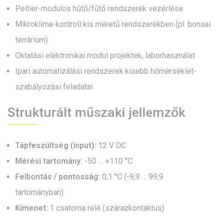
Peltier-modulos hűtő/fűtő rendszerek vezérlése
Mikroklíma-kontroll kis méretű rendszerekben (pl. bonsai
terrárium)
Oktatási elektronikai modul projektek, laborhasználat
Ipari automatizálási rendszerek kisebb hőmérséklet-
szabályozási feladatai
Strukturált műszaki jellemzők
Tápfeszültség (input):
12 V DC
Mérési tartomány:
-50 … +110 °C
Felbontás / pontosság:
0,1 °C (-9,9 … 99,9
tartományban)
Kimenet:
1 csatorna relé (szárazkontaktus)