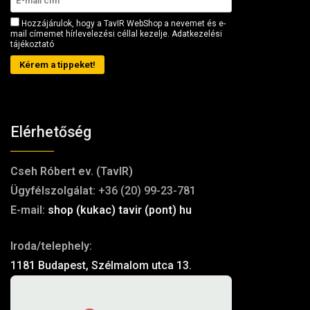
Hozzájárulok, hogy a TavIR WebShop a nevemet és e-
mail címemet hírlevelezési céllal kezelje.
Adatkezelési
tájékoztató
Kérem a tippeket!
Elérhetőség
Cseh Róbert ev. (TavIR)
Ügyfélszolgálat:
+36 (20) 99-23-781
E-mail:
shop (kukac) tavir (pont) hu
Iroda/telephely:
1181 Budapest, Szélmalom utca 13.