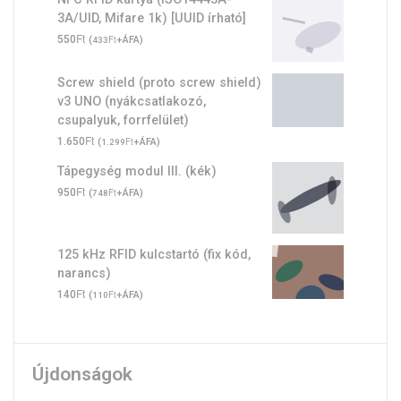
3A/UID, Mifare 1k) [UUID írható]
Ft
550
(
Ft
+ÁFA)
433
Screw shield (proto screw shield)
v3 UNO (nyákcsatlakozó,
csupalyuk, forrfelület)
Ft
1.650
(
Ft
+ÁFA)
1.299
Tápegység modul III. (kék)
Ft
950
(
Ft
+ÁFA)
748
125 kHz RFID kulcstartó (fix kód,
narancs)
Ft
140
(
Ft
+ÁFA)
110
Újdonságok