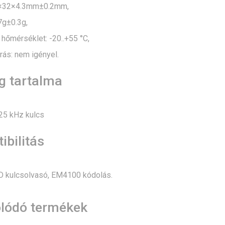
1×32×4.3mm±0.2mm,
7g±0.3g,
hőmérséklet: -20..+55 °C,
rás: nem igényel.
 tartalma
25 kHz kulcs
bilitás
D kulcsolvasó, EM4100 kódolás.
lódó termékek