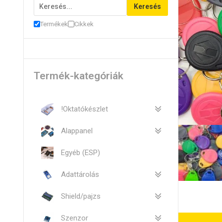
Keresés
Termékek
Cikkek
Termék-kategóriák
!Oktatókészlet
Alappanel
Egyéb (ESP)
Adattárolás
Shield/pajzs
Szenzor