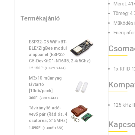
Méret: 4
Tömeg: 4.
Termékajánló
Működési 
Energiafor
ESP32-C5 WiFi/BT-
Csomag
BLE/ZigBee modul
alappanel (ESP32-
C5-DevKitC1-N16R8, 2.4/5Ghz)
Ft
1x RFID 1
12.150
(
Ft
+ÁFA)
9.567
M3x10 műanyag
Kompati
távtartó
[10db/pack]
Ft
360
(
Ft
+ÁFA)
283
125 kHz I
Távirányító adó-
vevő pár (Rádiós, 4
csatorna; 315MHz)
Kapcso
Ft
1.890
(
Ft
+ÁFA)
1.488