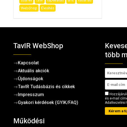
szünet
tavir
tápellátás
uno
vásárlás
WebShop
Élesítés
TavIR WebShop
Kevese
több m
→
Kapcsolat
→
Aktuális akciók
→
Újdonságok
→
TavIR Tudásbázis és cikkek
→
Impresszum
Hozzájárul
és e-mail címe
→
Gyakori kérdések (GYIK/FAQ)
Adatkezelési 
Kérem a ti
Működési