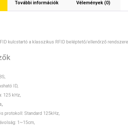
További információk
Vélemények (0)
ID kulcstartó a klasszikus RFID beléptető/ellenőrző rendszere
zők
BS,
asható ID,
: 125 kHz,
s,
s protokoll: Standard 125kHz,
távolság: 1~15cm,