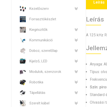
Leírás
Kezelőszerv
Leírás
Forrasztókészlet
Kiegészítők
A 125 kHz RF
Kommunikáció
Jellem
Doboz, szerelőlap
Kijelző, LED
Anyaga: A
Típus: olv
Modulok, szenzorok
Frekvencia
Robotika
Szín: piro
Tápellátás
Standard é
Olvasási 
Szerelt kábel