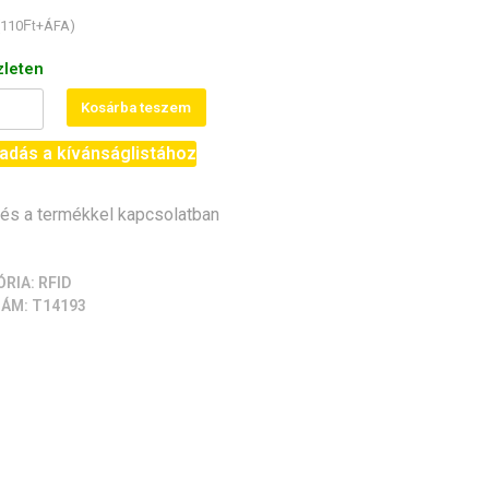
Ft
110
+ÁFA)
zleten
Kosárba teszem
adás a kívánságlistához
rtó
s a termékkel kapcsolatban
iség
ÓRIA:
RFID
ZÁM:
T14193