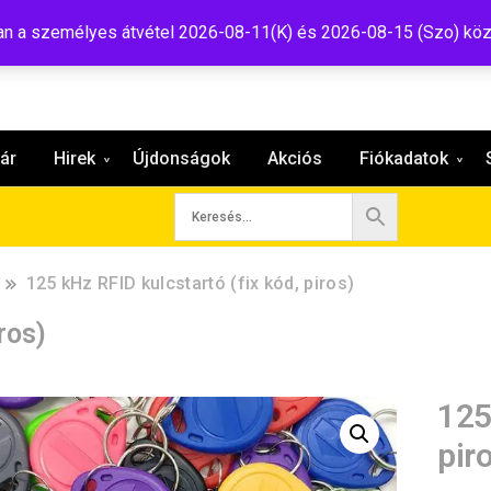
:shop@tavir.hu
 a személyes átvétel 2026-08-11(K) és 2026-08-15 (Szo) köz
ár
Hirek
Újdonságok
Akciós
Fiókadatok
125 kHz RFID kulcstartó (fix kód, piros)
ros)
125
pir