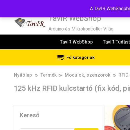
Tel:+36(20)99-23-781
Budapest, 1181, Szélmalom u. 13
E-Mail
A TavIR WebShopban
TavIR WebShop
Arduino és Mikrokontroller Világ
TavIR WebShop
TavIR Tudást
Fő kategóriák
Nyitólap
Termék
Modulok, szenzorok
RFID
125 kHz RFID kulcstartó (fix kód, pi
Kereső