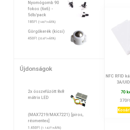
Nyomógomb 90
fokos (6x6) -
5db/pack
Ft
185
(
Ft
+ÁFA)
146
Görgőkerék (kicsi)
Ft
450
(
Ft
+ÁFA)
354
Újdonságok
NFC RFID ká
3A/UID
2x összefűzött 8x8
70 k
mátrix LED
F
370
Kosár
(MAX7219/MAX7221) [piros,
résmentes]
Ft
1.450
(
Ft
+ÁFA)
1.142