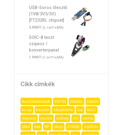
USB-Soros illesztő
(1V8/3V3/5V)
[FT232RL chipset]
Ft
3.990
(
Ft
+ÁFA)
3.142
SOIC-8 teszt
csipesz /
konverterpanel
Ft
1.990
(
Ft
+ÁFA)
1.567
Cikk címkék
buszrendszerek
ESP32
indulás
kijelző
kosár
készlet
készletinfo
lcd
MCU
memory
munka
műhely
nfc
nyitva
oled
relé
RP
shop
STM32
szállítás