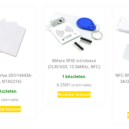
Mifare RFID író/olvasó
(CLRC633; 13.56MHz, NFC)
rtya (ISO14443A-
NFC RF
1 készleten.
, NTAG216)
3A/U
Ft
6.250
Ft
(
4.921
+ÁFA)
észleten.
Kosárba teszem
t
Ft
(
291
+ÁFA)
ba teszem