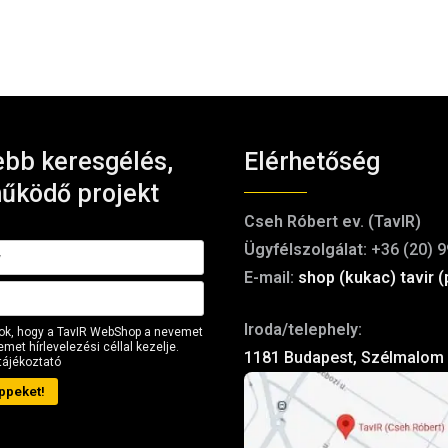
bb keresgélés,
Elérhetőség
űködő projekt
Cseh Róbert ev. (TavIR)
Ügyfélszolgálat:
+36 (20) 9
E-mail:
shop (kukac) tavir (
Iroda/telephely:
ok, hogy a TavIR WebShop a nevemet
met hírlevelezési céllal kezelje.
1181 Budapest, Szélmalom 
tájékoztató
ppeket!