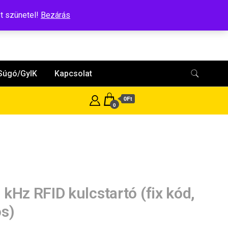
t szünetel!
Bezárás
Súgó/GyIK
Kapcsolat
0Ft
0
 kHz RFID kulcstartó (fix kód,
os)