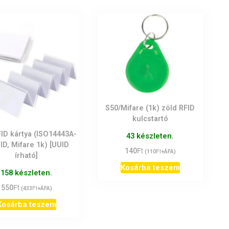
S50/Mifare (1k) zöld RFID
kulcstartó
ID kártya (ISO14443A-
43 készleten.
ID, Mifare 1k) [UUID
Ft
140
Ft
(
110
+ÁFA)
írható]
Kosárba teszem
158 készleten.
Ft
550
Ft
(
433
+ÁFA)
Kosárba teszem