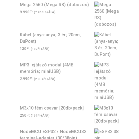
Mega 2560 (Mega R3) (dobozos)
Ft
9.990
(
Ft
+ÁFA)
7.866
Kábel (anya-anya; 3 ér; 20cm,
DuPont)
Ft
130
(
Ft
+ÁFA)
102
MP3 lejátszó modul (4MB
memória; miniUSB)
Ft
2.990
(
Ft
+ÁFA)
2.354
M3x10 fém csavar [20db/pack]
Ft
250
(
Ft
+ÁFA)
197
NodeMCU ESP32 / NodeMCU32
terminal-adapter (30/38pin)