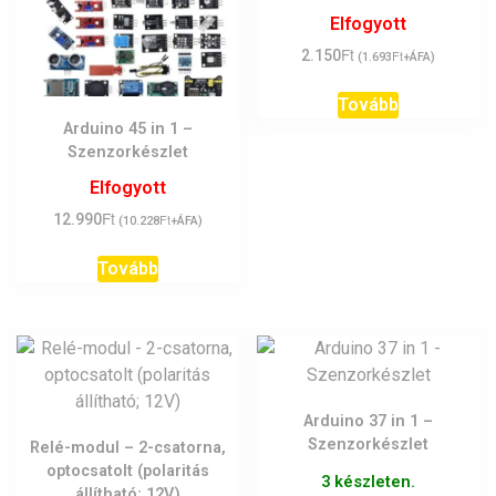
Elfogyott
Ft
2.150
Ft
(
1.693
+ÁFA)
Tovább
Arduino 45 in 1 –
Szenzorkészlet
Elfogyott
Ft
12.990
Ft
(
10.228
+ÁFA)
Tovább
Arduino 37 in 1 –
Szenzorkészlet
Relé-modul – 2-csatorna,
optocsatolt (polaritás
3 készleten.
állítható; 12V)