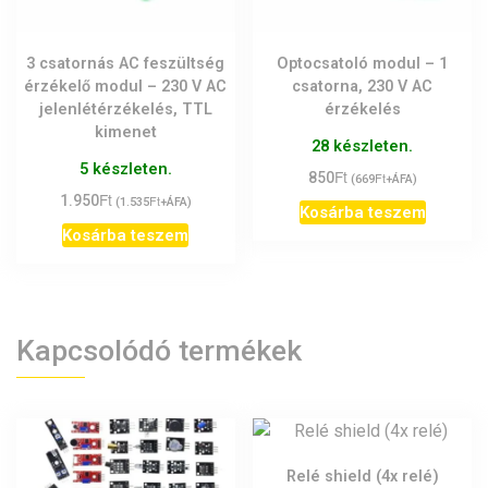
3 csatornás AC feszültség
Optocsatoló modul – 1
érzékelő modul – 230 V AC
csatorna, 230 V AC
jelenlétérzékelés, TTL
érzékelés
kimenet
28 készleten.
5 készleten.
Ft
850
Ft
(
669
+ÁFA)
Ft
1.950
Ft
(
1.535
+ÁFA)
Kosárba teszem
Kosárba teszem
Kapcsolódó termékek
Relé shield (4x relé)