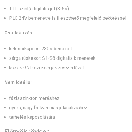
TTL szintű digitális jel (3-5V)
PLC 24V bemenetre is illeszthető megfelelő bekötéssel
Csatlakozás:
kék sorkapocs: 230V bemenet
sárga tüskesor: S1-S8 digitális kimenetek
közös GND szükséges a vezérlővel
Nem ideális:
fázisszinkron méréshez
gyors, nagy frekvenciás jelanalízishez
terhelés kapcsolására
Előnyök röviden