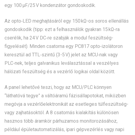
egy 100 µF/25 V kondenzátor gondoskodik.
Az opto‑LED meghajtásáról egy 150 kΩ-os soros ellenállás
gondoskodik (tipp: ezt a felhasználók gyakran 15 kΩ-ra
cserélik, ha 24 V DC‑re szabják a modul feszültség-
figyelését). Minden csatorna egy PC817 opto‑izolátoron
keresztül ad TTL‑szintű (3-5 V) jelet az MCU‑nak vagy
PLC‑nek, teljes galvanikus leválasztással a veszélyes
hálózati feszültség és a vezérlő logikai oldal között.
A panel lehetővé teszi, hogy az MCU/PLC könnyen
“láthatóvá tegye” a váltóáramú fázisállapotokat, miközben
megóvja a vezérlőelektronikát az esetleges túlfeszültség-
vagy zajhatásoktól. A 8 csatornás kialakítás különösen
hasznos több áramkör párhuzamos monitorozásához,
például épületautomatizálás, ipari gépvezérlés vagy napi