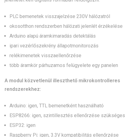
PLC bemenetek visszajelzése 230V hálózatról
okosotthon rendszerben hálózati jelenlét érzékelése
Arduino alapú áramkimaradás detektálás
ipari vezérlőszekrény állapotmonitorozás
relékimenetek visszaellenőrzése
több áramkör párhuzamos felügyelete egy panelen
A modul közvetlenül illeszthető mikrokontrolleres
rendszerekhez:
Arduino: igen, TTL bemenetként használható
ESP8266: igen, szintillesztés ellenőrzése szükséges
ESP32: igen
Raspberry Pi: igen, 3.3V kompatibilitás ellenőrzése