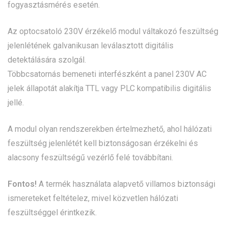
fogyasztásmérés esetén.
Az optocsatoló 230V érzékelő modul váltakozó feszültség
jelenlétének galvanikusan leválasztott digitális
detektálására szolgál.
Többcsatornás bemeneti interfészként a panel 230V AC
jelek állapotát alakítja TTL vagy PLC kompatibilis digitális
jellé.
A modul olyan rendszerekben értelmezhető, ahol hálózati
feszültség jelenlétét kell biztonságosan érzékelni és
alacsony feszültségű vezérlő felé továbbítani.
Fontos!
A termék használata alapvető villamos biztonsági
ismereteket feltételez, mivel közvetlen hálózati
feszültséggel érintkezik.