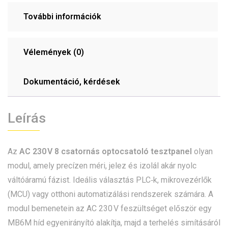
További információk
Vélemények (0)
Dokumentáció, kérdések
Leírás
Az
AC 230 V 8 csatornás optocsatoló tesztpanel
olyan
modul, amely precízen méri, jelez és izolál akár nyolc
váltóáramú fázist. Ideális választás PLC‑k, mikrovezérlők
(MCU) vagy otthoni automatizálási rendszerek számára. A
modul bemenetein az AC 230 V feszültséget először egy
MB6M híd egyenirányító alakítja, majd a terhelés simításáról