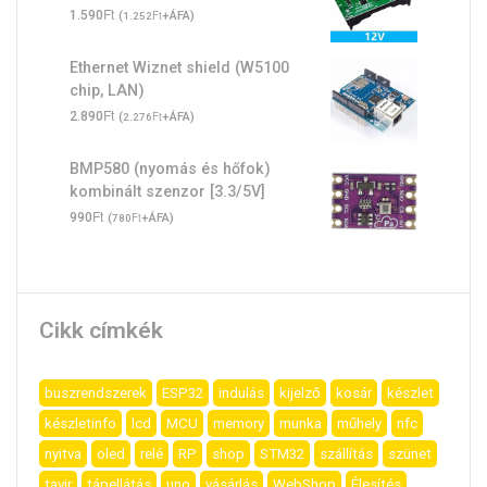
Ft
1.590
(
Ft
+ÁFA)
1.252
Ethernet Wiznet shield (W5100
chip, LAN)
Ft
2.890
(
Ft
+ÁFA)
2.276
BMP580 (nyomás és hőfok)
kombinált szenzor [3.3/5V]
Ft
990
(
Ft
+ÁFA)
780
Cikk címkék
buszrendszerek
ESP32
indulás
kijelző
kosár
készlet
készletinfo
lcd
MCU
memory
munka
műhely
nfc
nyitva
oled
relé
RP
shop
STM32
szállítás
szünet
tavir
tápellátás
uno
vásárlás
WebShop
Élesítés