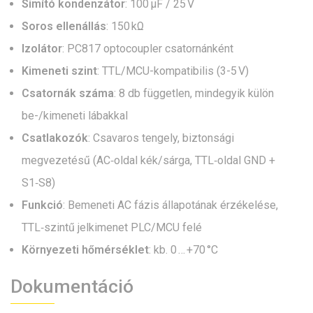
Simító kondenzátor
: 100 µF / 25 V
Soros ellenállás
: 150 kΩ
Izolátor
: PC817 optocoupler csatornánként
Kimeneti szint
: TTL/MCU-kompatibilis (3-5 V)
Csatornák száma
: 8 db független, mindegyik külön
be-/kimeneti lábakkal
Csatlakozók
: Csavaros tengely, biztonsági
megvezetésű (AC‑oldal kék/sárga, TTL‑oldal GND +
S1‑S8)
Funkció
: Bemeneti AC fázis állapotának érzékelése,
TTL‑szintű jelkimenet PLC/MCU felé
Környezeti hőmérséklet
: kb. 0 … +70 °C
Dokumentáció