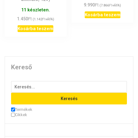
Ft
9.990
Ft
(
7.866
+ÁFA)
11 készleten.
Kosárba teszem
Ft
1.450
Ft
(
1.142
+ÁFA)
Kosárba teszem
Kereső
Keresés
Termékek
Cikkek