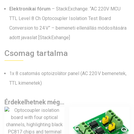
Elektronikai fórum
–
StackExchange: “AC 220V MCU
TTL Level 8 Ch Optocoupler Isolation Test Board
Conversion to 24 V” – bemeneti ellenállás módosítására
adott javaslat [StackExhange]
Csomag tartalma
1x 8 csatornás optoizolátor panel (AC 220 V bemenetek,
TTL kimenetek)
Érdekelhetnek még…