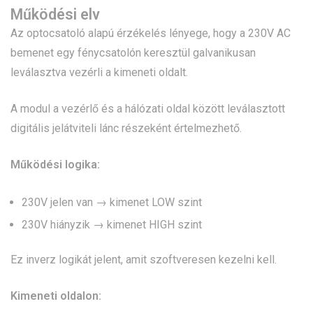
Működési elv
Az optocsatoló alapú érzékelés lényege, hogy a 230V AC
bemenet egy fénycsatolón keresztül galvanikusan
leválasztva vezérli a kimeneti oldalt.
A modul a vezérlő és a hálózati oldal között leválasztott
digitális jelátviteli lánc részeként értelmezhető.
Működési logika:
230V jelen van → kimenet LOW szint
230V hiányzik → kimenet HIGH szint
Ez inverz logikát jelent, amit szoftveresen kezelni kell.
Kimeneti oldalon: