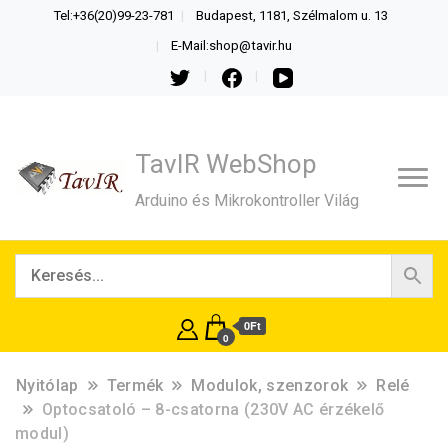
Tel:+36(20)99-23-781
Budapest, 1181, Szélmalom u. 13
E-Mail:shop@tavir.hu
TavIR WebShop
Arduino és Mikrokontroller Világ
0Ft
0
Nyitólap
Termék
Modulok, szenzorok
Relé
Optocsatoló – 8-csatorna (230V AC érzékelő
modul)