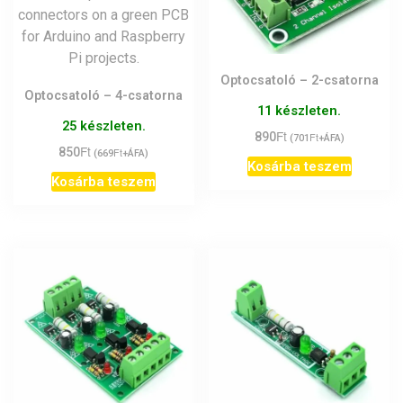
Optocsatoló – 2-csatorna
Optocsatoló – 4-csatorna
11 készleten.
25 készleten.
Ft
890
Ft
(
701
+ÁFA)
Ft
850
Ft
(
669
+ÁFA)
Kosárba teszem
Kosárba teszem