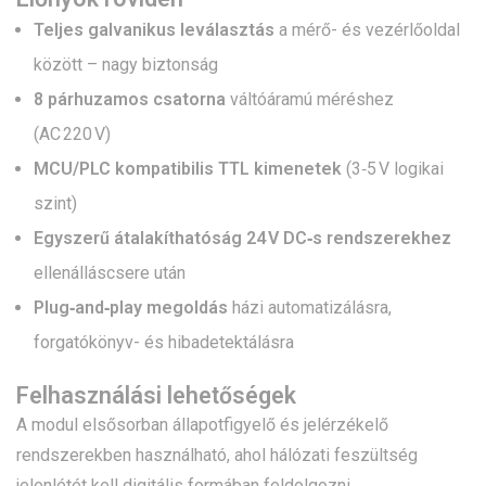
Teljes galvanikus leválasztás
a mérő- és vezérlőoldal
között – nagy biztonság
8 párhuzamos csatorna
váltóáramú méréshez
(AC 220 V)
MCU/PLC kompatibilis TTL kimenetek
(3‑5 V logikai
szint)
Egyszerű átalakíthatóság 24 V DC‑s rendszerekhez
ellenálláscsere után
Plug‑and‑play megoldás
házi automatizálásra,
forgatókönyv- és hibadetektálásra
Felhasználási lehetőségek
A modul elsősorban állapotfigyelő és jelérzékelő
rendszerekben használható, ahol hálózati feszültség
jelenlétét kell digitális formában feldolgozni.