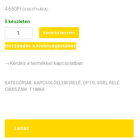
Ft
4.650
Ft
(
3.661
+ÁFA)
5 készleten
Optocsatoló
Kosárba teszem
-
8-
Hozzáadás a kívánságlistához
csatorna
(230V
→Kérdés a termékkel kapcsolatban
AC
érzékelő
modul)
KATEGÓRIÁK:
KAPCSOLÓELEM (RELÉ, OPTO, SSR)
,
RELÉ
CIKKSZÁM:
T18866
mennyiség
Leírás