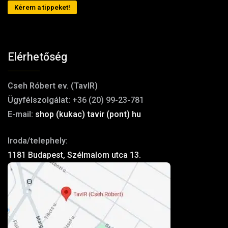
Kérem a tippeket!
Elérhetőség
Cseh Róbert ev. (TavIR)
Ügyfélszolgálat:
+36 (20) 99-23-781
E-mail:
shop (kukac) tavir (pont) hu
Iroda/telephely:
1181 Budapest, Szélmalom utca 13.