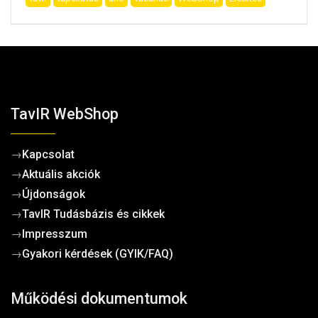
TavIR WebShop
→
Kapcsolat
→
Aktuális akciók
→
Újdonságok
→
TavIR Tudásbázis és cikkek
→
Impresszum
→
Gyakori kérdések (GYIK/FAQ)
Működési dokumentumok