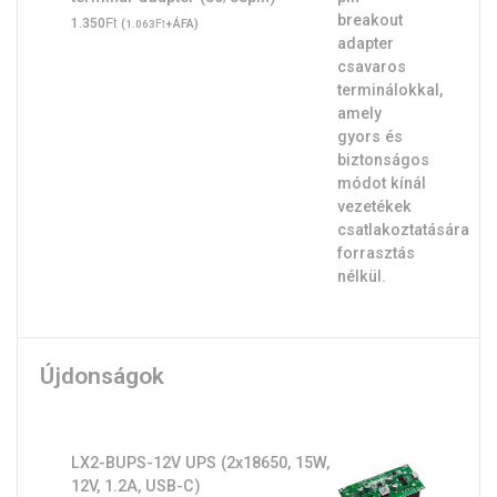
Ft
1.350
(
Ft
+ÁFA)
1.063
Újdonságok
LX2-BUPS-12V UPS (2x18650, 15W,
12V, 1.2A, USB-C)