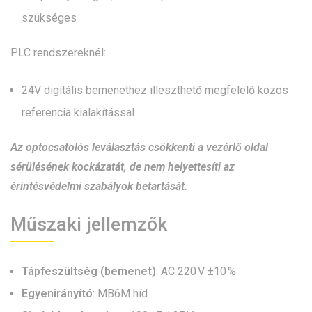
szükséges
PLC rendszereknél:
24V digitális bemenethez illeszthető megfelelő közös
referencia kialakítással
Az optocsatolós leválasztás csökkenti a vezérlő oldal
sérülésének kockázatát, de nem helyettesíti az
érintésvédelmi szabályok betartását.
Műszaki jellemzők
Tápfeszültség (bemenet)
: AC 220 V ±10 %
Egyenirányító
: MB6M híd