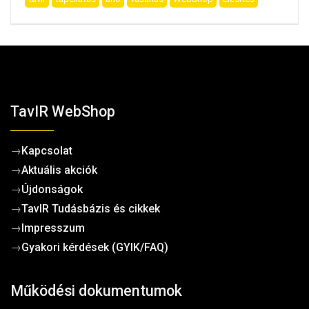
TavIR WebShop
→
Kapcsolat
→
Aktuális akciók
→
Újdonságok
→
TavIR Tudásbázis és cikkek
→
Impresszum
→
Gyakori kérdések (GYIK/FAQ)
Működési dokumentumok