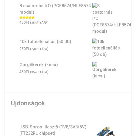
8 csatornás I/O (PCF8574/HLF8574
modul)
Ft
Értékelés:
450
(
Ft
+ÁFA)
354
5.00
/ 5
10k fotoellenállás (50 db)
Ft
950
(
Ft
+ÁFA)
748
Görgőkerék (kicsi)
Ft
450
(
Ft
+ÁFA)
354
Újdonságok
USB-Soros illesztő (1V8/3V3/5V)
[FT232RL chipset]