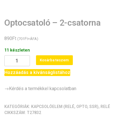
Optocsatoló – 2-csatorna
Ft
890
Ft
(
701
+ÁFA)
11 készleten
Optocsatoló
Kosárba teszem
-
2-
Hozzáadás a kívánságlistához
csatorna
mennyiség
→Kérdés a termékkel kapcsolatban
KATEGÓRIÁK:
KAPCSOLÓELEM (RELÉ, OPTO, SSR)
,
RELÉ
CIKKSZÁM:
T27832