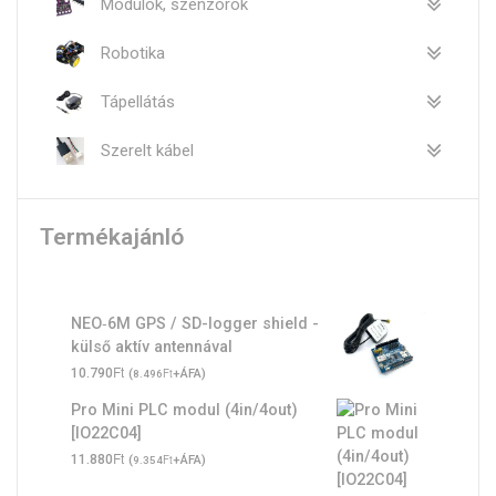
Modulok, szenzorok
Robotika
Tápellátás
Szerelt kábel
Termékajánló
NEO‑6M GPS / SD-logger shield -
külső aktív antennával
Ft
10.790
(
Ft
+ÁFA)
8.496
Pro Mini PLC modul (4in/4out)
[IO22C04]
Ft
11.880
(
Ft
+ÁFA)
9.354