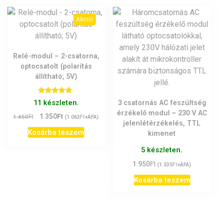
Akció!
Relé-modul – 2-csatorna,
optocsatolt (polarítás
állítható; 5V)
Értékelés:
11 készleten.
3 csatornás AC feszültség
5.00
/ 5
érzékelő modul – 230 V AC
Ft
Original
Current
Ft
1.350
Ft
1.450
(
1.063
+ÁFA)
jelenlétérzékelés, TTL
price
price
Kosárba teszem
kimenet
was:
is:
1.450Ft.
1.350Ft.
5 készleten.
Ft
1.950
Ft
(
1.535
+ÁFA)
Kosárba teszem