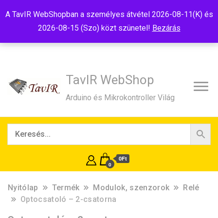
Tel:+36(20)99-23-781
Budapest, 1181, Szélmalom u. 13
A TavIR WebShopban a személyes átvétel 2026-08-11(K) és
E-Mail:shop@tavir.hu
2026-08-15 (Szo) közt szünetel!
Bezárás
TavIR WebShop
Arduino és Mikrokontroller Világ
0Ft
0
Nyitólap
Termék
Modulok, szenzorok
Relé
Optocsatoló – 2-csatorna