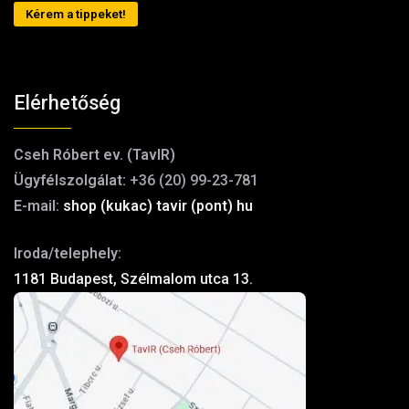
Kérem a tippeket!
Elérhetőség
Cseh Róbert ev. (TavIR)
Ügyfélszolgálat:
+36 (20) 99-23-781
E-mail:
shop (kukac) tavir (pont) hu
Iroda/telephely:
1181 Budapest, Szélmalom utca 13.