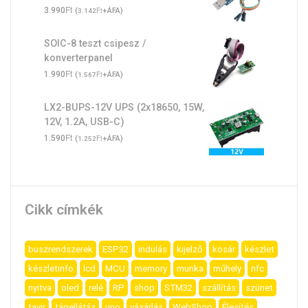
Ft
3.990
(
Ft
+ÁFA)
3.142
SOIC-8 teszt csipesz /
konverterpanel
Ft
1.990
(
Ft
+ÁFA)
1.567
LX2-BUPS-12V UPS (2x18650, 15W,
12V, 1.2A, USB-C)
Ft
1.590
(
Ft
+ÁFA)
1.252
Cikk címkék
buszrendszerek
ESP32
indulás
kijelző
kosár
készlet
készletinfo
lcd
MCU
memory
munka
műhely
nfc
nyitva
oled
relé
RP
shop
STM32
szállítás
szünet
tavir
tápellátás
uno
vásárlás
WebShop
Élesítés