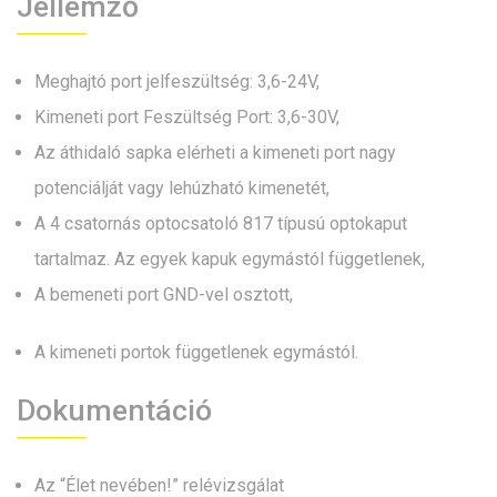
Jellemző
Meghajtó port jelfeszültség: 3,6-24V,
Kimeneti port Feszültség Port: 3,6-30V,
Az áthidaló sapka elérheti a kimeneti port nagy
potenciálját vagy lehúzható kimenetét,
A 4 csatornás optocsatoló 817 típusú optokaput
tartalmaz. Az egyek kapuk egymástól függetlenek,
A bemeneti port GND-vel osztott,
A kimeneti portok függetlenek egymástól.
Dokumentáció
Az “Élet nevében!” relévizsgálat