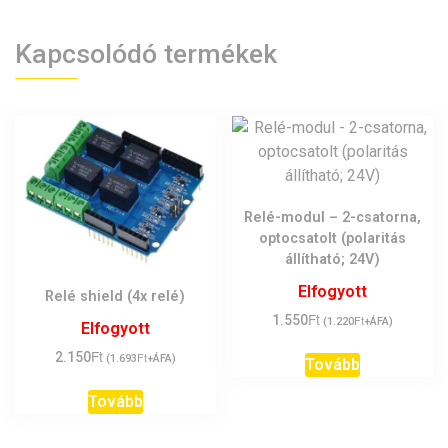
Kapcsolódó termékek
Relé-modul – 2-csatorna,
optocsatolt (polaritás
állítható; 24V)
Elfogyott
Relé shield (4x relé)
Ft
1.550
Ft
(
1.220
+ÁFA)
Elfogyott
Ft
2.150
Ft
(
1.693
+ÁFA)
Tovább
Tovább