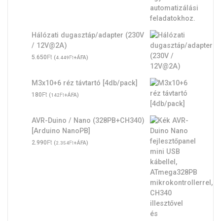
Hálózati dugasztáp/adapter (230V
/ 12V@2A)
Ft
5.650
(
Ft
+ÁFA)
4.449
M3x10+6 réz távtartó [4db/pack]
Ft
180
(
Ft
+ÁFA)
142
AVR-Duino / Nano (328PB+CH340)
[Arduino NanoPB]
Ft
2.990
(
Ft
+ÁFA)
2.354