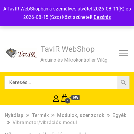
Tel:+36(20)99-23-781
Budapest, 1181, Szélmalom u. 13
A TavIR WebShopban a személyes átvétel 2026-08-11(K) és
E-Mail:shop@tavir.hu
2026-08-15 (Szo) közt szünetel!
Bezárás
TavIR WebShop
Arduino és Mikrokontroller Világ
0Ft
0
Nyitólap
Termék
Modulok, szenzorok
Egyéb
Vibramotor/vibrációs modul