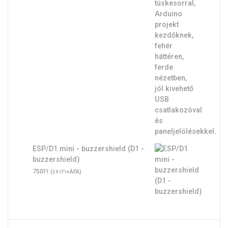
ESP/D1 mini - buzzershield (D1 -
buzzershield)
Ft
750
(
Ft
+ÁFA)
591