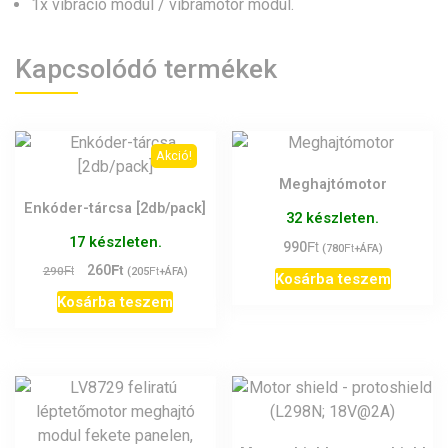
1x vibráció modul / vibramotor modul.
Kapcsolódó termékek
Akció!
Meghajtómotor
Enkóder-tárcsa [2db/pack]
32 készleten.
17 készleten.
Ft
990
Ft
(
780
+ÁFA)
Ft
Original
Current
Ft
260
Ft
290
(
205
+ÁFA)
Kosárba teszem
price
price
Kosárba teszem
was:
is:
290Ft.
260Ft.