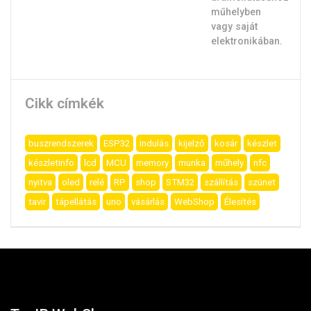
Cikk címkék
buszrendszerek
ESP32
indulás
kijelző
kosár
készlet
készletinfo
lcd
MCU
memory
munka
műhely
nfc
nyitva
oled
relé
RP
shop
STM32
szállítás
szünet
tavir
tápellátás
uno
vásárlás
WebShop
Élesítés