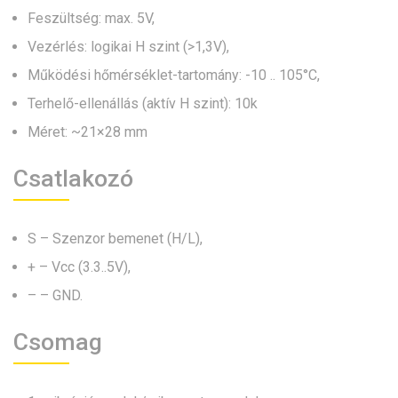
Feszültség: max. 5V,
Vezérlés: logikai H szint (>1,3V),
Működési hőmérséklet-tartomány: -10 .. 105°C,
Terhelő-ellenállás (aktív H szint): 10k
Méret: ~21×28 mm
Csatlakozó
S – Szenzor bemenet (H/L),
+ – Vcc (3.3..5V),
– – GND.
Csomag