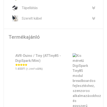
Tápellátás
Szerelt kábel
Termékajánló
AVR-Duino / Tiny (ATTiny85 -
DigiSpark/Mini)
Ft
Értékelés:
1.650
(
Ft
+ÁFA)
1.299
5.00
/ 5