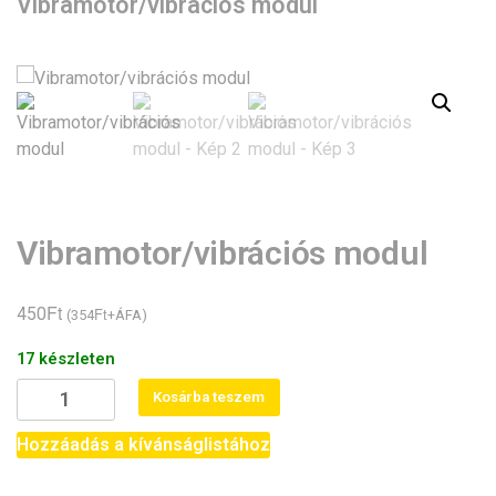
Vibramotor/vibrációs modul
Vibramotor/vibrációs modul
Ft
450
Ft
(
354
+ÁFA)
17 készleten
Vibramotor/vibrációs
Kosárba teszem
modul
mennyiség
Hozzáadás a kívánságlistához