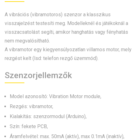
A vibrációs (vibramotoros) szenzor a klasszikus
visszajelzést testesíti meg. Modelleknél és játékoknál a
visszacsatolást segíti, amikor hanghatás vagy fényhatás
nem megvalósítható.
A vibramotor egy kiegyensúlyozatlan villamos motor, mely
rezgést kelt (lsd: telefon rezgő üzemmód).
Szenzorjellemzők
Model azonosító: Vibration Motor module,
Rezgés: vibramotor,
Kialakítás: szenzormodul (Arduino),
Szín: fekete PCB,
Áramfelvétel: max. 50mA (aktív), max 0.1mA (inaktív),