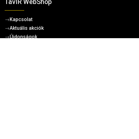
TavIR WebShop
→
Kapcsolat
→
Aktuális akciók
→
Újdonságok
→
TavIR Tudásbázis és cikkek
→
Impresszum
Kosárba teszem
→
Gyakori kérdések (GYIK/FAQ)
Működési dokumentumok
→
Cégadatok
→
Általános szerződési feltételek
→
Adatvédelem
→
Cookie tájékoztató
→
Ügyfélszolgálat
→
Szállítási díjak