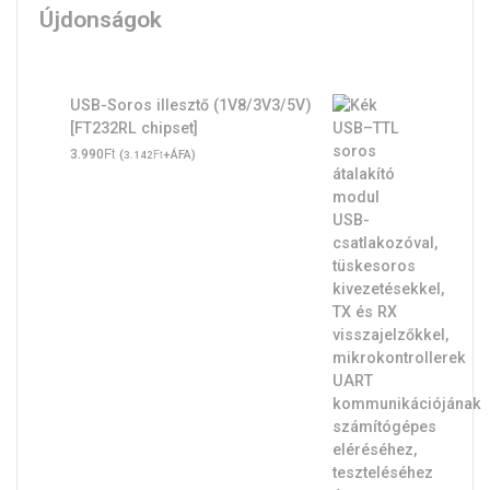
Újdonságok
USB-Soros illesztő (1V8/3V3/5V)
[FT232RL chipset]
Ft
3.990
(
Ft
+ÁFA)
3.142