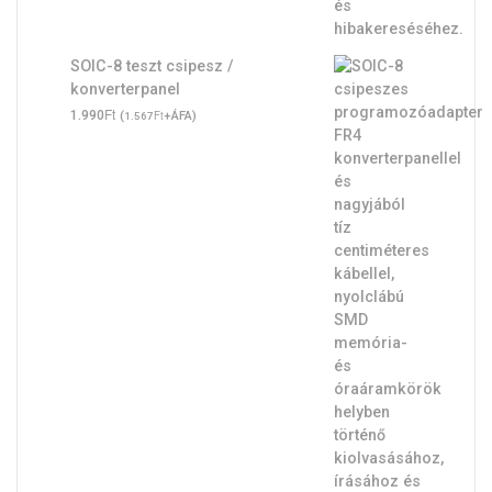
SOIC-8 teszt csipesz /
konverterpanel
Ft
1.990
(
Ft
+ÁFA)
1.567