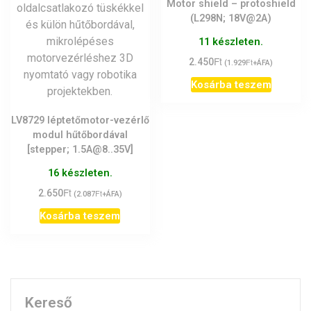
Motor shield – protoshield
(L298N; 18V@2A)
11 készleten.
Ft
2.450
Ft
(
1.929
+ÁFA)
Kosárba teszem
LV8729 léptetőmotor-vezérlő
modul hűtőbordával
[stepper; 1.5A@8..35V]
16 készleten.
Ft
2.650
Ft
(
2.087
+ÁFA)
Kosárba teszem
Kereső