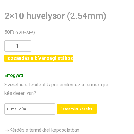
2×10 hüvelysor (2.54mm)
Ft
50
Ft
(
39
+ÁFA)
2x10
hüvelysor
(2.54mm)
Hozzáadás a kívánságlistához
mennyiség
Elfogyott
Szeretne értesítést kapni, amikor ez a termék újra
készleten van?
Értesítést kérek1
→Kérdés a termékkel kapcsolatban