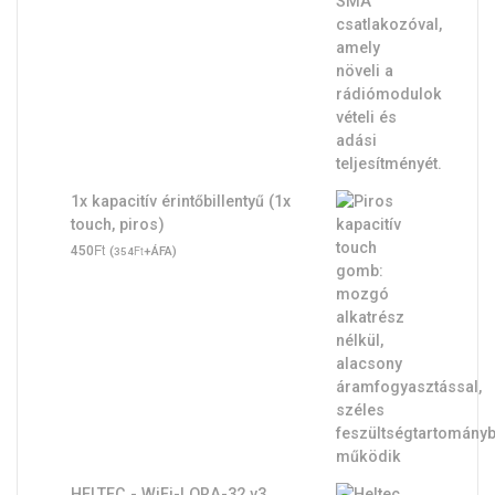
1x kapacitív érintőbillentyű (1x
touch, piros)
Ft
450
(
Ft
+ÁFA)
354
HELTEC - WiFi-LORA-32 v3