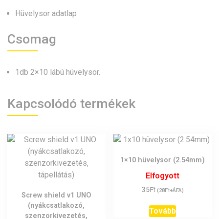
Hüvelysor adatlap
Csomag
1db 2×10 lábú hüvelysor.
Kapcsolódó termékek
1×10 hüvelysor (2.54mm)
Elfogyott
Ft
35
Ft
(
28
+ÁFA)
Screw shield v1 UNO
(nyákcsatlakozó,
Tovább
szenzorkivezetés,