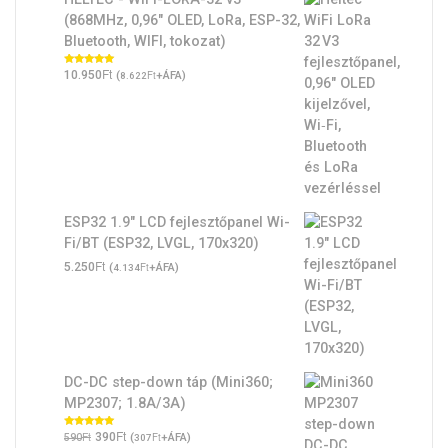
(868MHz, 0,96" OLED, LoRa, ESP-32,
Bluetooth, WIFI, tokozat)
Ft
Értékelés:
10.950
(
Ft
+ÁFA)
8.622
5.00
/ 5
ESP32 1.9" LCD fejlesztőpanel Wi-
Fi/BT (ESP32, LVGL, 170x320)
Ft
5.250
(
Ft
+ÁFA)
4.134
DC-DC step-down táp (Mini360;
MP2307; 1.8A/3A)
Original
Ft
Current
Ft
Értékelés:
390
(
Ft
+ÁFA)
590
307
5.00
/ 5