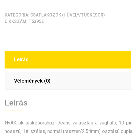
KATEGÓRIA:
CSATLAKOZÓK (HÜVELY/TÜSKESOR)
CIKKSZÁM:
T53952
Leírás
Vélemények (0)
Leírás
NyÁK-ok tüskesorához ideális választás a vágható, 10 pin
hosszú, 1# széles, normál (raszter/2.54mm) osztású dupla