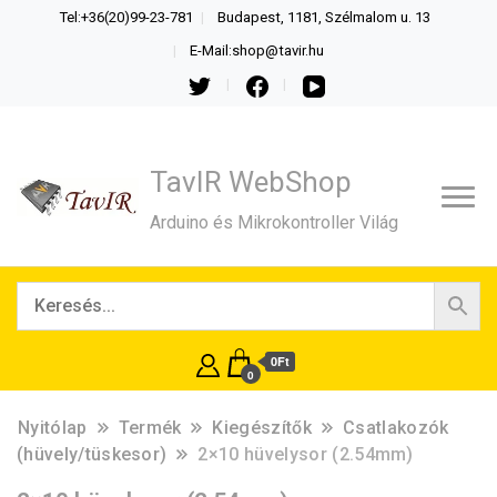
Tel:+36(20)99-23-781
Budapest, 1181, Szélmalom u. 13
E-Mail:shop@tavir.hu
TavIR WebShop
Arduino és Mikrokontroller Világ
0Ft
0
Nyitólap
Termék
Kiegészítők
Csatlakozók
(hüvely/tüskesor)
2×10 hüvelysor (2.54mm)