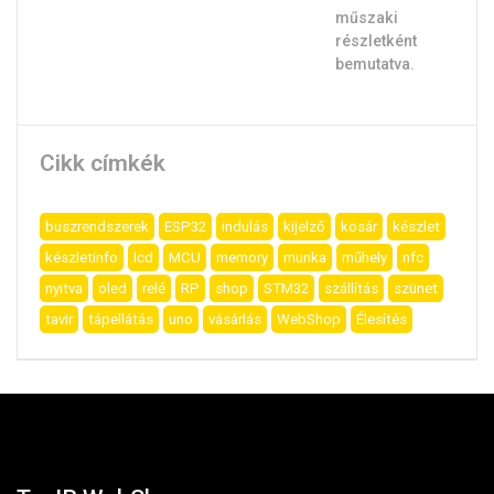
Cikk címkék
buszrendszerek
ESP32
indulás
kijelző
kosár
készlet
készletinfo
lcd
MCU
memory
munka
műhely
nfc
nyitva
oled
relé
RP
shop
STM32
szállítás
szünet
tavir
tápellátás
uno
vásárlás
WebShop
Élesítés