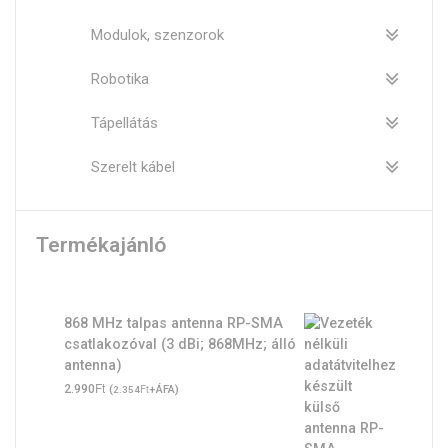
Modulok, szenzorok
Robotika
Tápellátás
Szerelt kábel
Termékajánló
868 MHz talpas antenna RP-SMA
csatlakozóval (3 dBi; 868MHz; álló
antenna)
Ft
2.990
(
Ft
+ÁFA)
2.354