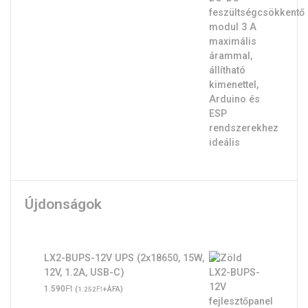
price
price
was:
is:
590Ft.
390Ft.
Újdonságok
LX2-BUPS-12V UPS (2x18650, 15W,
12V, 1.2A, USB-C)
Ft
1.590
(
Ft
+ÁFA)
1.252