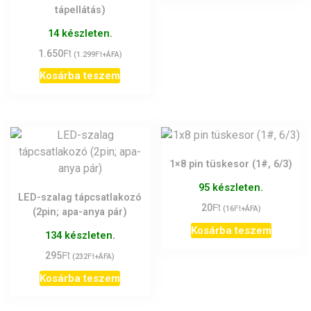
tápellátás)
14 készleten.
Ft
1.650
Ft
(
1.299
+ÁFA)
Kosárba teszem
1×8 pin tüskesor (1#, 6/3)
95 készleten.
LED-szalag tápcsatlakozó
Ft
20
Ft
(
16
+ÁFA)
(2pin; apa-anya pár)
Kosárba teszem
134 készleten.
Ft
295
Ft
(
232
+ÁFA)
Kosárba teszem