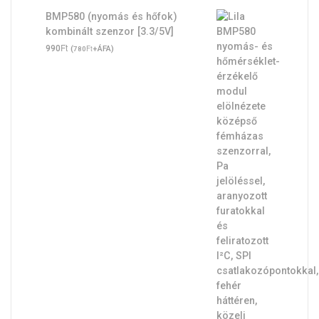
BMP580 (nyomás és hőfok)
kombinált szenzor [3.3/5V]
Ft
990
(
Ft
+ÁFA)
780