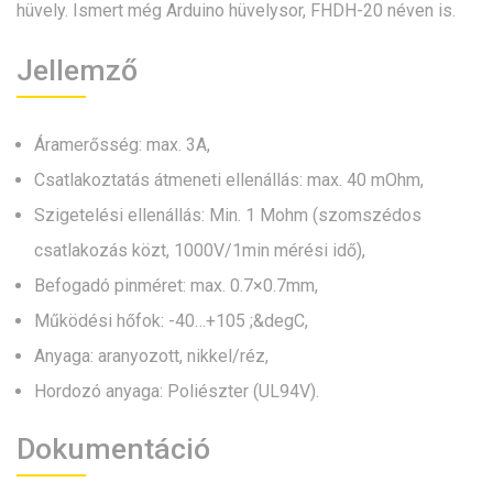
hüvely. Ismert még Arduino hüvelysor, FHDH-20 néven is.
Jellemző
Áramerősség: max. 3A,
Csatlakoztatás átmeneti ellenállás: max. 40 mOhm,
Szigetelési ellenállás: Min. 1 Mohm (szomszédos
csatlakozás közt, 1000V/1min mérési idő),
Befogadó pinméret: max. 0.7×0.7mm,
Működési hőfok: -40…+105 ;&degC,
Anyaga: aranyozott, nikkel/réz,
Hordozó anyaga: Poliészter (UL94V).
Dokumentáció