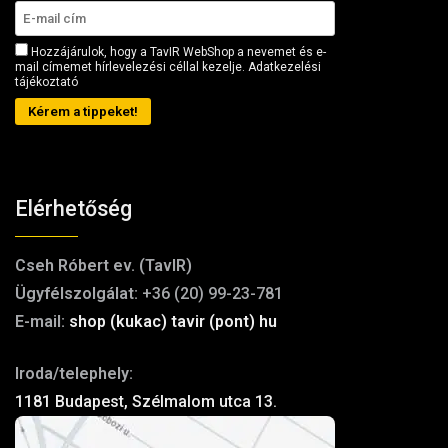
Hozzájárulok, hogy a TavIR WebShop a nevemet és e-
mail címemet hírlevelezési céllal kezelje.
Adatkezelési
tájékoztató
Kérem a tippeket!
Elérhetőség
Cseh Róbert ev. (TavIR)
Ügyfélszolgálat:
+36 (20) 99-23-781
E-mail:
shop (kukac) tavir (pont) hu
Iroda/telephely:
1181 Budapest, Szélmalom utca 13.