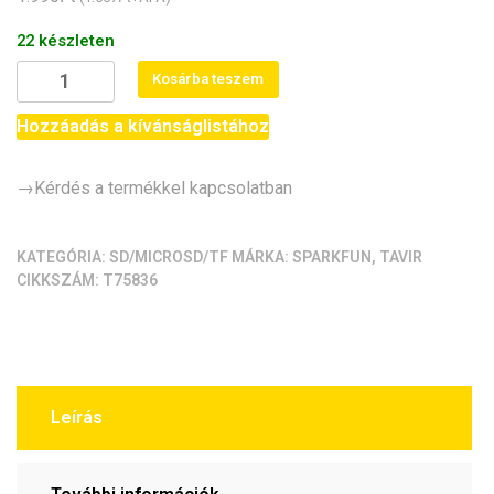
22 készleten
OpenLog
Kosárba teszem
soros
adatgyűjtő
Hozzáadás a kívánságlistához
modul
(microSD
→Kérdés a termékkel kapcsolatban
datalogger
-
Arduino
KATEGÓRIA:
SD/MICROSD/TF
MÁRKA:
SPARKFUN
,
TAVIR
CIKKSZÁM:
T75836
projekt)
mennyiség
Leírás