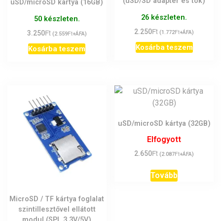
(uSD/SD adapter és tok)
uSD/microSD kártya (16GB)
26 készleten.
50 készleten.
Ft
Ft
2.250
Ft
3.250
Ft
(
1.772
+ÁFA)
(
2.559
+ÁFA)
Kosárba teszem
Kosárba teszem
uSD/microSD kártya (32GB)
Elfogyott
Ft
2.650
Ft
(
2.087
+ÁFA)
Tovább
MicroSD / TF kártya foglalat
szintillesztővel ellátott
modul (SPI, 3.3V/5V)