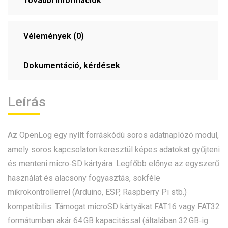
További információk
Vélemények (0)
Dokumentáció, kérdések
Leírás
Az OpenLog egy nyílt forráskódú soros adatnaplózó modul,
amely soros kapcsolaton keresztül képes adatokat gyűjteni
és menteni micro‑SD kártyára. Legfőbb előnye az egyszerű
használat és alacsony fogyasztás, sokféle
mikrokontrollerrel (Arduino, ESP, Raspberry Pi stb.)
kompatibilis. Támogat microSD kártyákat FAT16 vagy FAT32
formátumban akár 64 GB kapacitással (általában 32 GB‑ig