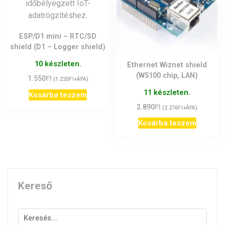
ESP/D1 mini – RTC/SD
shield (D1 – Logger shield)
10 készleten.
Ethernet Wiznet shield
(W5100 chip, LAN)
Ft
1.550
Ft
(
1.220
+ÁFA)
11 készleten.
Kosárba teszem
Ft
2.890
Ft
(
2.276
+ÁFA)
Kosárba teszem
Kereső