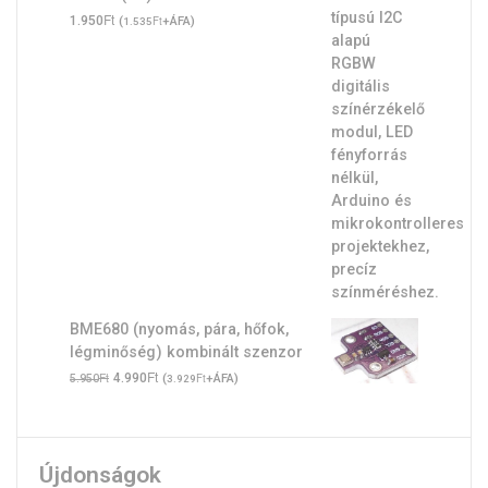
Ft
1.950
(
Ft
+ÁFA)
1.535
BME680 (nyomás, pára, hőfok,
légminőség) kombinált szenzor
Original
Ft
Current
Ft
4.990
(
Ft
+ÁFA)
5.950
3.929
price
price
was:
is:
5.950Ft.
4.990Ft.
Újdonságok