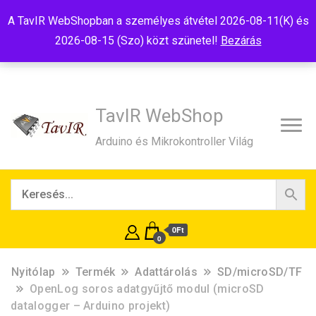
Tel:+36(20)99-23-781
Budapest, 1181, Szélmalom u. 13
A TavIR WebShopban a személyes átvétel 2026-08-11(K) és
E-Mail:shop@tavir.hu
2026-08-15 (Szo) közt szünetel!
Bezárás
TavIR WebShop
Arduino és Mikrokontroller Világ
0Ft
0
Nyitólap
Termék
Adattárolás
SD/microSD/TF
OpenLog soros adatgyűjtő modul (microSD
datalogger – Arduino projekt)