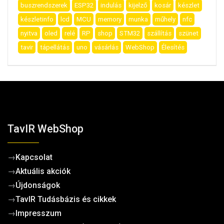
buszrendszerek
ESP32
indulás
kijelző
kosár
készlet
készletinfo
lcd
MCU
memory
munka
műhely
nfc
nyitva
oled
relé
RP
shop
STM32
szállítás
szünet
tavir
tápellátás
uno
vásárlás
WebShop
Élesítés
TavIR WebShop
→
Kapcsolat
→
Aktuális akciók
→
Újdonságok
→
TavIR Tudásbázis és cikkek
→
Impresszum