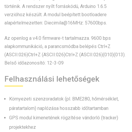
történik. A rendszer nyílt forráskódú, Arduino 1.6.5
verzióhoz készült. A modul beépített bootloadere
alapértelmezetten: Diecimila@16MHz: 57600bps.
Az openlog a v4.0 firmware-t tartalmazza. 9600 bps
alapkommunikáció, a parancsmódba belépés Ctrl+Z
(ASCII:026)Ctrl+Z (ASCII:026)Ctrl+Z (ASCII:026)(010)(013).
Belső időazonosító: 12-3-09
Felhasználási lehetőségek
Környezeti szenzoradatok (pl. BME280, hőmérséklet,
páratartalom) naplózása hosszabb időtartamban
GPS modul kimenetének rögzítése vándorló (tracker)
projektekhez