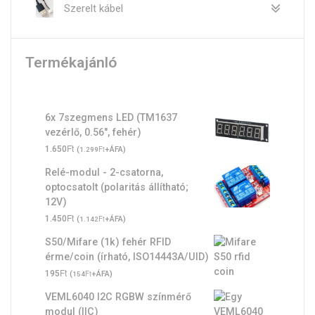
Szerelt kábel
Termékajánló
6x 7szegmens LED (TM1637
vezérlő, 0.56", fehér)
Ft
1.650
(
Ft
+ÁFA)
1.299
Relé-modul - 2-csatorna,
optocsatolt (polaritás állítható;
12V)
Ft
1.450
(
Ft
+ÁFA)
1.142
S50/Mifare (1k) fehér RFID
érme/coin (írható, ISO14443A/UID)
Ft
195
(
Ft
+ÁFA)
154
VEML6040 I2C RGBW színmérő
modul (IIC)