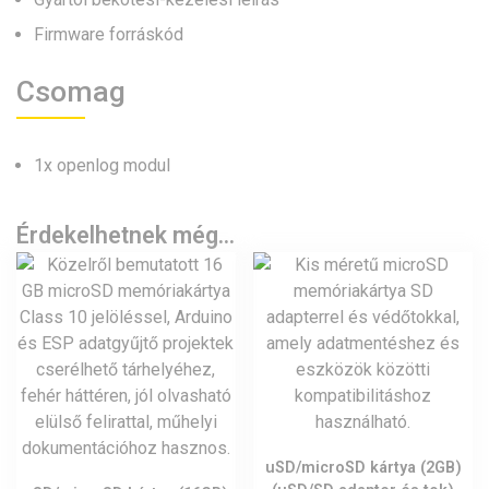
Firmware forráskód
Csomag
1x openlog modul
Érdekelhetnek még…
uSD/microSD kártya (2GB)