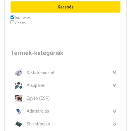
Keresés
Termékek
Cikkek
Termék-kategóriák
!Oktatókészlet
Alappanel
Egyéb (ESP)
Adattárolás
Shield/pajzs