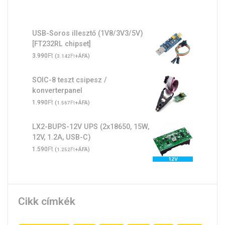
USB-Soros illesztő (1V8/3V3/5V)
[FT232RL chipset]
Ft
3.990
(
Ft
+ÁFA)
3.142
SOIC-8 teszt csipesz /
konverterpanel
Ft
1.990
(
Ft
+ÁFA)
1.567
LX2-BUPS-12V UPS (2x18650, 15W,
12V, 1.2A, USB-C)
Ft
1.590
(
Ft
+ÁFA)
1.252
Cikk címkék