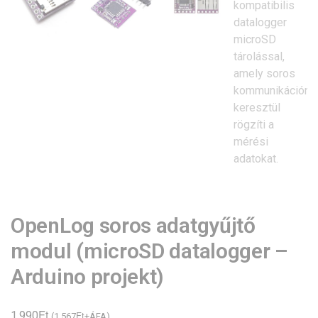
OpenLog soros adatgyűjtő
modul (microSD datalogger –
Arduino projekt)
Ft
1.990
Ft
(
1.567
+ÁFA)