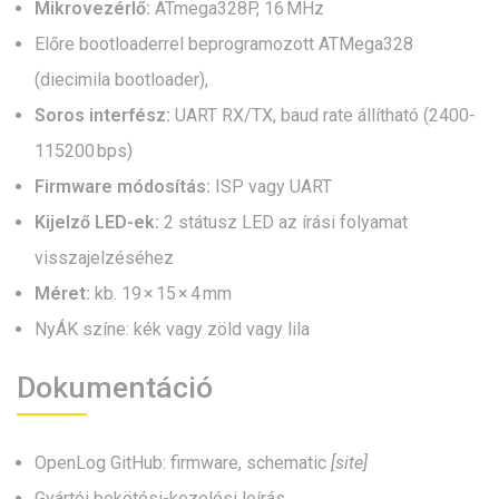
Mikrovezérlő:
ATmega328P, 16 MHz
Előre bootloaderrel beprogramozott ATMega328
(diecimila bootloader),
Soros interfész:
UART RX/TX, baud rate állítható (2400-
115200 bps)
Firmware módosítás:
ISP vagy UART
Kijelző LED-ek:
2 státusz LED az írási folyamat
visszajelzéséhez
Méret:
kb. 19 × 15 × 4 mm
NyÁK színe: kék vagy zöld vagy lila
Dokumentáció
OpenLog GitHub: firmware, schematic
[site]
Gyártói bekötési-kezelési leírás