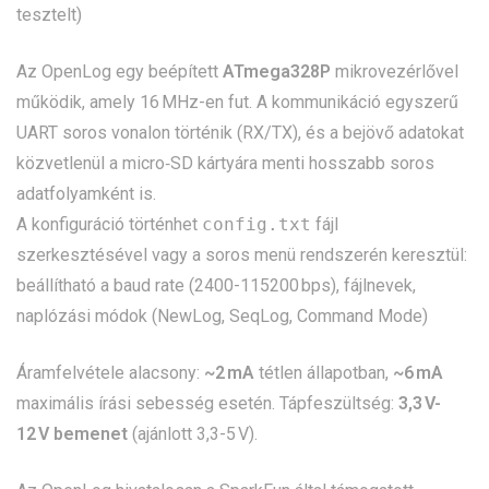
tesztelt)
Az OpenLog egy beépített
ATmega328P
mikrovezérlővel
működik, amely 16 MHz-en fut. A kommunikáció egyszerű
UART soros vonalon történik (RX/TX), és a bejövő adatokat
közvetlenül a micro‑SD kártyára menti hosszabb soros
adatfolyamként is.
A konfiguráció történhet
config.txt
fájl
szerkesztésével vagy a soros menü rendszerén keresztül:
beállítható a baud rate (2400-115200 bps), fájlnevek,
naplózási módok (NewLog, SeqLog, Command Mode)
Áramfelvétele alacsony:
~2 mA
tétlen állapotban,
~6 mA
maximális írási sebesség esetén. Tápfeszültség:
3,3 V-
12 V bemenet
(ajánlott 3,3-5 V).