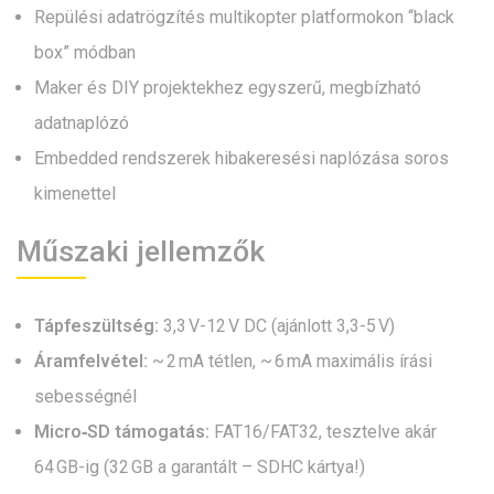
Repülési adatrögzítés multikopter platformokon “black
box” módban
Maker és DIY projektekhez egyszerű, megbízható
adatnaplózó
Embedded rendszerek hibakeresési naplózása soros
kimenettel
Műszaki jellemzők
Tápfeszültség:
3,3 V-12 V DC (ajánlott 3,3-5 V)
Áramfelvétel:
~ 2 mA tétlen, ~ 6 mA maximális írási
sebességnél
Micro‑SD támogatás:
FAT16/FAT32, tesztelve akár
64 GB-ig (32 GB a garantált – SDHC kártya!)