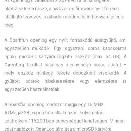
Az OpenLog hivatalosan a SparkFun által támogatott
ökoszisztéma része, a hardver és firmware nyílt forrású:
átlátható tervezés, szabadon módosítható firmware jelenik
meg.
A Sparkfun openlog egy nyílt forráskódú adatgyűjtő, ami
egyszerűen működik. Egy egyszerű soros kapcsolatra
épülő, microSD kártyára rögzítő eszköz (max. 64 GB). A
OpenLog
tárolhat hatalmas mennyiségű soros adatot –
mely eszköz mintegy fekete dobozként viselkedik. A
gyűjtött adatok hibakeresésre vagy elemzésre is
egyszerűen használhatóak.
A Sparkfun openlog rendszer magja egy 16 MHz
ATMega328 chipen futó alkalmazás. Folyamatos
adatfolyam 115.200 bps sebességgel lehetséges. Minden
adat naplózott, OpenLog tárolása a microSD kártyára