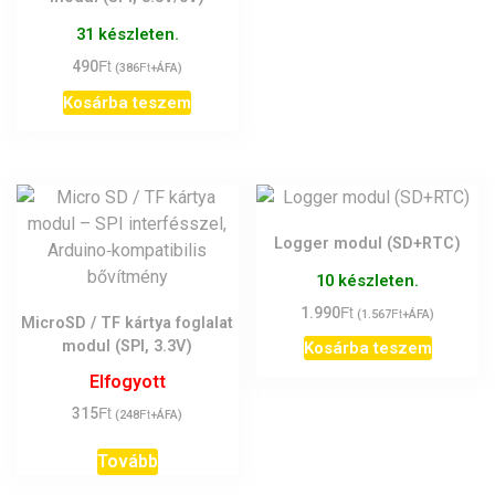
31 készleten.
Ft
490
Ft
(
386
+ÁFA)
Kosárba teszem
Logger modul (SD+RTC)
10 készleten.
Ft
1.990
Ft
(
1.567
+ÁFA)
MicroSD / TF kártya foglalat
modul (SPI, 3.3V)
Kosárba teszem
Elfogyott
Ft
315
Ft
(
248
+ÁFA)
Tovább