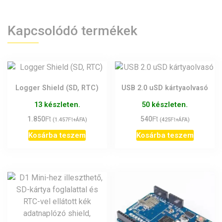
Kapcsolódó termékek
Logger Shield (SD, RTC)
USB 2.0 uSD kártyaolvasó
13 készleten.
50 készleten.
Ft
Ft
1.850
Ft
540
Ft
(
1.457
+ÁFA)
(
425
+ÁFA)
Kosárba teszem
Kosárba teszem