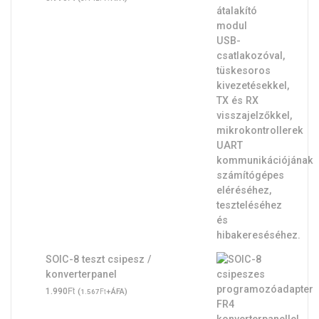
SOIC-8 teszt csipesz /
konverterpanel
Ft
1.990
(
Ft
+ÁFA)
1.567