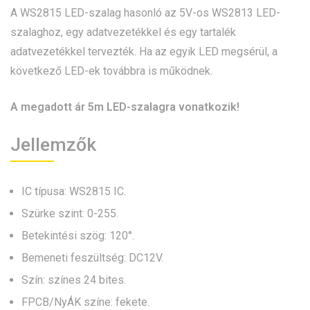
A WS2815 LED-szalag hasonló az 5V-os WS2813 LED-
szalaghoz, egy adatvezetékkel és egy tartalék
adatvezetékkel tervezték. Ha az egyik LED megsérül, a
következő LED-ek továbbra is működnek.
A megadott ár 5m LED-szalagra vonatkozik!
Jellemzők
IC típusa: WS2815 IC.
Szürke szint: 0-255.
Betekintési szög: 120°.
Bemeneti feszültség: DC12V.
Szín: színes 24 bites.
FPCB/NyÁK színe: fekete.