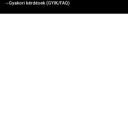
→
Gyakori kérdések (GYIK/FAQ)
Működési dokumentumok
Kosárba teszem
→
Cégadatok
→
Általános szerződési feltételek
→
Adatvédelem
→
Cookie tájékoztató
→
Ügyfélszolgálat
→
Szállítási díjak
→
Kapcsolat
Kevesebb keresgélés, több működő projekt