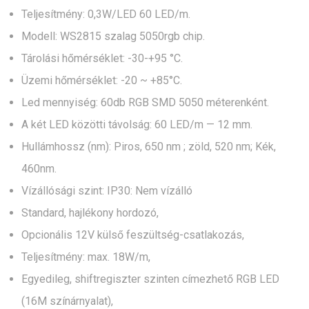
Teljesítmény: 0,3W/LED 60 LED/m.
Modell: WS2815 szalag 5050rgb chip.
Tárolási hőmérséklet: -30-+95 °C.
Üzemi hőmérséklet: -20 ~ +85°C.
Led mennyiség: 60db RGB SMD 5050 méterenként.
A két LED közötti távolság: 60 LED/m — 12 mm.
Hullámhossz (nm): Piros, 650 nm ; zöld, 520 nm; Kék,
460nm.
Vízállósági szint: IP30: Nem vízálló
Standard, hajlékony hordozó,
Opcionális 12V külső feszültség-csatlakozás,
Teljesítmény: max. 18W/m,
Egyedileg, shiftregiszter szinten címezhető RGB LED
(16M színárnyalat),