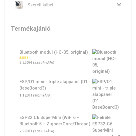
Szerelt kábel
Termékajánló
Bluetooth modul (HC-05, original)
Ft
Értékelés:
3.250
(
Ft
+ÁFA)
2.559
5.00
/ 5
ESP/D1 mini - triple alappanel (D1 -
BaseBoard3)
Ft
1.120
(
Ft
+ÁFA)
882
ESP32‑C6 SuperMini (WiFi 6 +
Bluetooth 5 + Zigbee/Core/Thread)
Ft
2.990
(
Ft
+ÁFA)
2.354