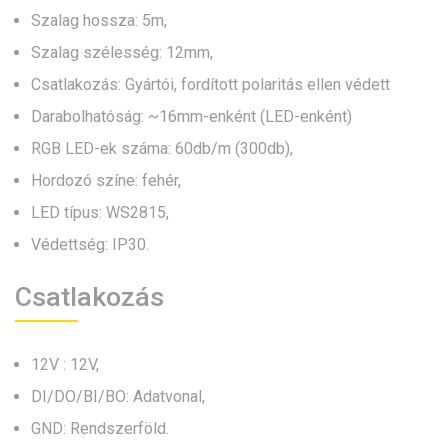
Szalag hossza: 5m,
Szalag szélesség: 12mm,
Csatlakozás: Gyártói, fordított polaritás ellen védett
Darabolhatóság: ~16mm-enként (LED-enként)
RGB LED-ek száma: 60db/m (300db),
Hordozó színe: fehér,
LED típus: WS2815,
Védettség: IP30.
Csatlakozás
12V : 12V,
DI/DO/BI/BO: Adatvonal,
GND: Rendszerföld.