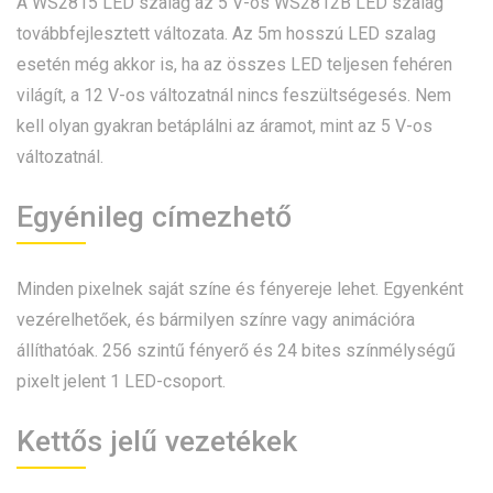
A WS2815 LED szalag az 5 V-os WS2812B LED szalag
továbbfejlesztett változata. Az 5m hosszú LED szalag
esetén még akkor is, ha az összes LED teljesen fehéren
világít, a 12 V-os változatnál nincs feszültségesés. Nem
kell olyan gyakran betáplálni az áramot, mint az 5 V-os
változatnál.
Egyénileg címezhető
Minden pixelnek saját színe és fényereje lehet. Egyenként
vezérelhetőek, és bármilyen színre vagy animációra
állíthatóak. 256 szintű fényerő és 24 bites színmélységű
pixelt jelent 1 LED-csoport.
Kettős jelű vezetékek