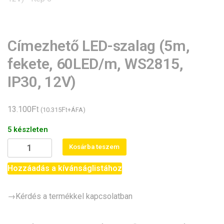
Címezhető LED-szalag (5m,
fekete, 60LED/m, WS2815,
IP30, 12V)
Ft
13.100
Ft
(
10.315
+ÁFA)
5 készleten
Címezhető
Kosárba teszem
LED-
szalag
Hozzáadás a kívánságlistához
(5m,
fekete,
→Kérdés a termékkel kapcsolatban
60LED/m,
WS2815,