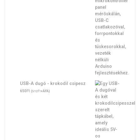
USB-A dugó - krokodil csipesz
Ft
650
(
Ft
+ÁFA)
512