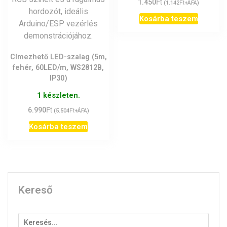
Ft
1.450
Ft
(
1.142
+ÁFA)
Kosárba teszem
Címezhető LED-szalag (5m,
fehér, 60LED/m, WS2812B,
IP30)
1 készleten.
Ft
6.990
Ft
(
5.504
+ÁFA)
Kosárba teszem
Kereső