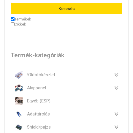
Keresés
Termékek
Cikkek
Termék-kategóriák
!Oktatókészlet
Alappanel
Egyéb (ESP)
Adattárolás
Shield/pajzs