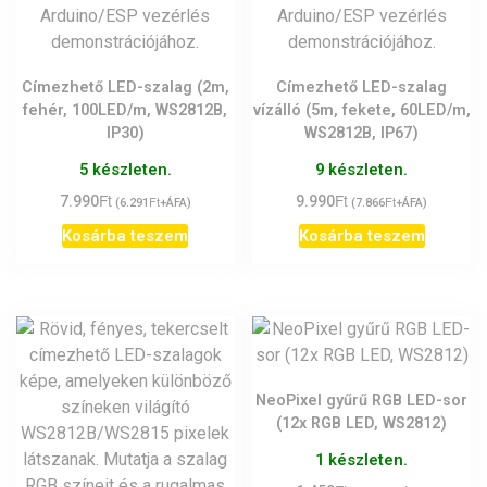
Címezhető LED-szalag (2m,
Címezhető LED-szalag
fehér, 100LED/m, WS2812B,
vízálló (5m, fekete, 60LED/m,
IP30)
WS2812B, IP67)
5 készleten.
9 készleten.
Ft
Ft
7.990
Ft
9.990
Ft
(
6.291
+ÁFA)
(
7.866
+ÁFA)
Kosárba teszem
Kosárba teszem
NeoPixel gyűrű RGB LED-sor
(12x RGB LED, WS2812)
1 készleten.