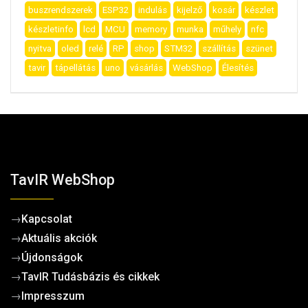
buszrendszerek
ESP32
indulás
kijelző
kosár
készlet
készletinfo
lcd
MCU
memory
munka
műhely
nfc
nyitva
oled
relé
RP
shop
STM32
szállítás
szünet
tavir
tápellátás
uno
vásárlás
WebShop
Élesítés
TavIR WebShop
→
Kapcsolat
→
Aktuális akciók
→
Újdonságok
→
TavIR Tudásbázis és cikkek
→
Impresszum