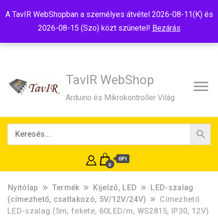
Tel:+36(20)99-23-781
Budapest, 1181, Szélmalom u. 13
A TavIR WebShopban a személyes átvétel 2026-08-11(K) és
E-Mail:shop@tavir.hu
2026-08-15 (Szo) közt szünetel!
Bezárás
TavIR WebShop
Arduino és Mikrokontroller Világ
0Ft
0
Nyitólap
Termék
Kijelző, LED
LED-szalag
(címezhető, csatlakozó, 5V/12V/24V)
Címezhető
LED-szalag (5m, fekete, 60LED/m, WS2815, IP30, 12V)