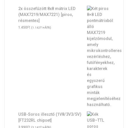
2x összefűzött 8x8 mátrix LED
(MAX7219/MAX7221) [piros,
résmentes]
Ft
1.450
(
Ft
+ÁFA)
1.142
USB-Soros illesztő (1V8/3V3/5V)
[FT232RL chipset]
Ft
3.990
(
Ft
+ÁFA)
3.142