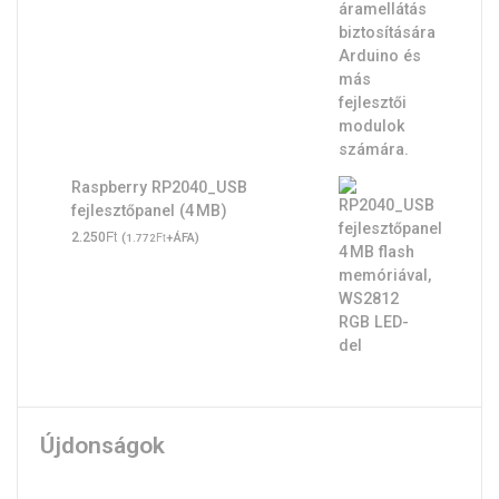
Raspberry RP2040_USB
fejlesztőpanel (4 MB)
Ft
2.250
(
Ft
+ÁFA)
1.772
Újdonságok