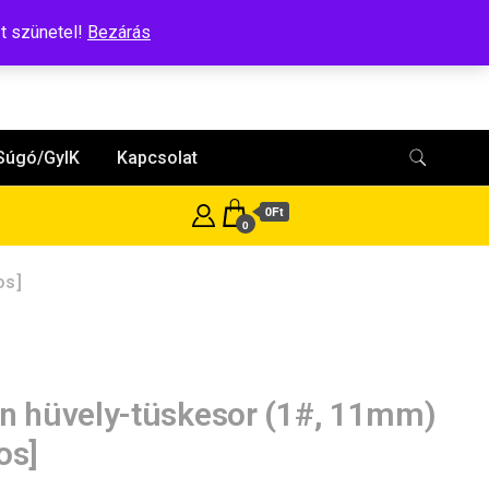
t szünetel!
Bezárás
Súgó/GyIK
Kapcsolat
0Ft
0
os]
in hüvely-tüskesor (1#, 11mm)
os]