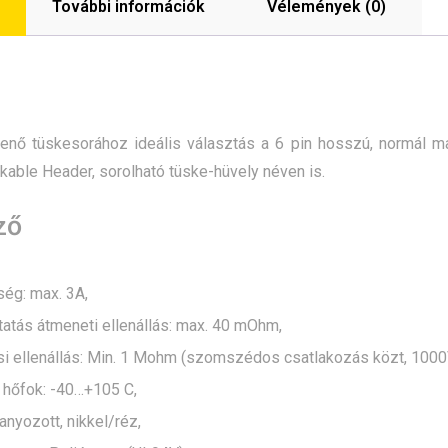
További információk
Vélemények (0)
nő tüskesorához ideális választás a 6 pin hosszú, normál 
kable Header, sorolható tüske-hüvely néven is.
ző
ég: max. 3A,
atás átmeneti ellenállás: max. 40 mOhm,
si ellenállás: Min. 1 Mohm (szomszédos csatlakozás közt, 1000
hőfok: -40…+105 C,
anyozott, nikkel/réz,