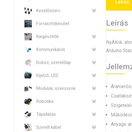
Leírás
Kezelőszerv
Leírás
Forrasztókészlet
Kiegészítők
NyÁKok átme
Kommunikáció
Arduino Stac
Doboz, szerelőlap
Jellem
Kijelző, LED
Áramerőss
Modulok, szenzorok
Csatlakozt
Robotika
Szigetelé
Tápellátás
Működési 
Anyaga: ar
Szerelt kábel