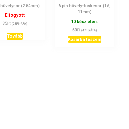
 hüvelysor (2.54mm)
6 pin hüvely-tüskesor (1#,
11mm)
Elfogyott
10 készleten.
Ft
35
Ft
(
28
+ÁFA)
Ft
60
Ft
(
47
+ÁFA)
Tovább
Kosárba teszem