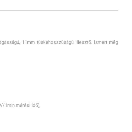
magasságú, 11mm tüskehosszúságú illesztő. Ismert még
V/1min mérési idő),