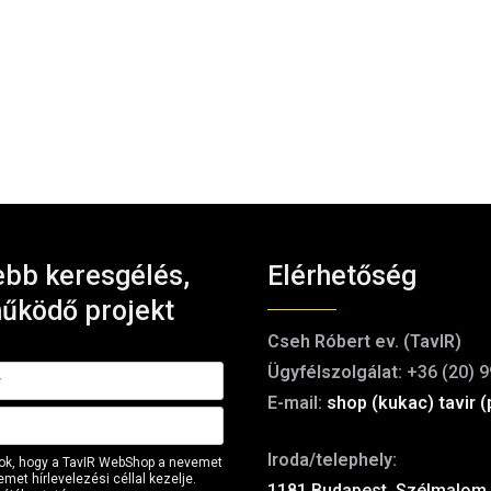
bb keresgélés,
Elérhetőség
űködő projekt
Cseh Róbert ev. (TavIR)
Ügyfélszolgálat:
+36 (20) 9
E-mail:
shop (kukac) tavir (
Iroda/telephely:
ok, hogy a TavIR WebShop a nevemet
met hírlevelezési céllal kezelje.
1181 Budapest, Szélmalom 