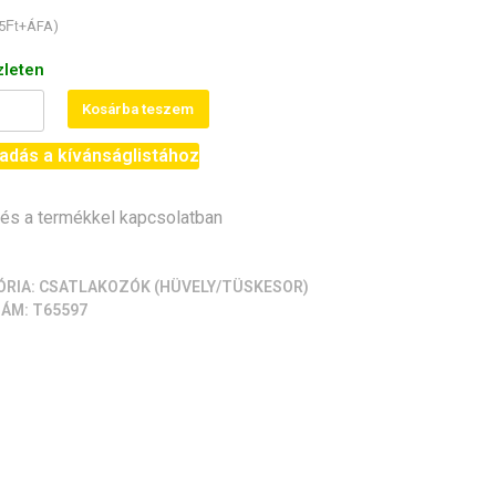
Ft
5
+ÁFA)
zleten
Kosárba teszem
-
adás a kívánságlistához
or
s a termékkel kapcsolatban
iség
ÓRIA:
CSATLAKOZÓK (HÜVELY/TÜSKESOR)
ZÁM:
T65597