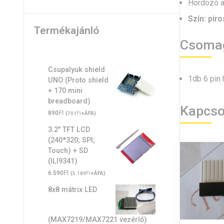
Hordozó a
Szín: piro
Termékajánló
Csoma
Csupalyuk shield
1db 6 pin
UNO (Proto shield
+ 170 mini
breadboard)
Kapcso
Ft
890
(
Ft
+ÁFA)
701
3.2" TFT LCD
(240*320; SPI;
Touch) + SD
(ILI9341)
Ft
6.590
(
Ft
+ÁFA)
5.189
8x8 mátrix LED
(MAX7219/MAX7221 vezérlő)