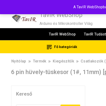
Tel:+36(20)99-23-781
Budapest, 1181, Szélmalom u. 13
E-Mail
A TavIR WebShopban
TavIR WebShop
Arduino és Mikrokontroller Világ
TavIR WebShop
TavIR Tudást
Fő kategóriák
Nyitólap
Termék
Kiegészítők
Csatlakozók (
6 pin hüvely-tüskesor (1#, 11mm) [
Kereső