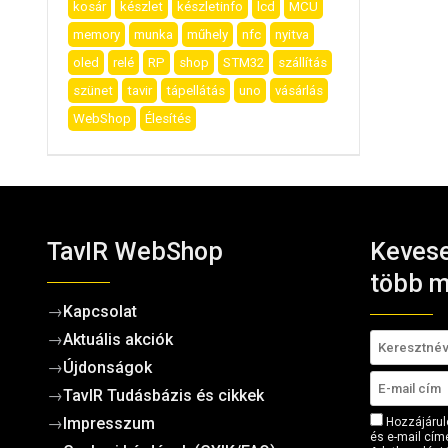
kosár
készlet
készletinfo
lcd
MCU
memory
munka
műhely
nfc
nyitva
oled
relé
RP
shop
STM32
szállítás
szünet
tavir
tápellátás
uno
vásárlás
WebShop
Élesítés
TavIR WebShop
Kevese
több m
→
Kapcsolat
→
Aktuális akciók
→
Újdonságok
→
TavIR Tudásbázis és cikkek
→
Impresszum
Hozzájárul
és e-mail címe