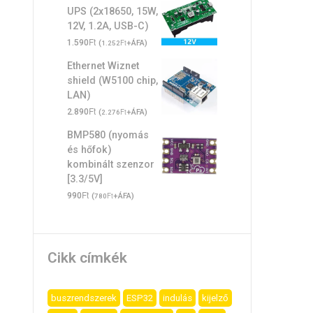
UPS (2x18650, 15W,
12V, 1.2A, USB-C)
Ft
1.590
(
Ft
+ÁFA)
1.252
Ethernet Wiznet
shield (W5100 chip,
LAN)
Ft
2.890
(
Ft
+ÁFA)
2.276
BMP580 (nyomás
és hőfok)
kombinált szenzor
[3.3/5V]
Ft
990
(
Ft
+ÁFA)
780
Cikk címkék
buszrendszerek
ESP32
indulás
kijelző