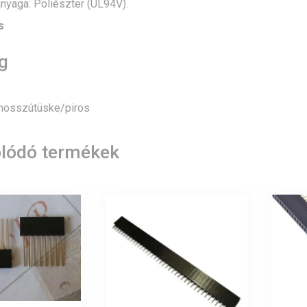
nyaga: Poliészter (UL94V).
s
g
 hosszútüske/piros
lódó termékek