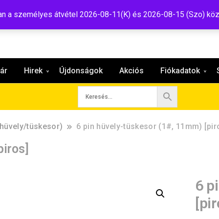
:shop@tavir.hu
 a személyes átvétel 2026-08-11(K) és 2026-08-15 (Szo) köz
ár
Hirek
Újdonságok
Akciós
Fiókadatok
hüvely/tüskesor)
6 pin hüvely-tüskesor (1#, 11mm) [pir
piros]
6 p
[pir