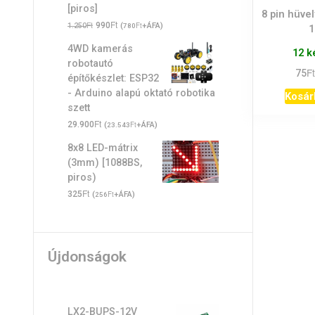
[piros]
8 pin hüve
Original
Ft
Current
Ft
990
(
Ft
+ÁFA)
1.250
780
price
price
4WD kamerás
12 k
was:
is:
robotautó
1.250Ft.
990Ft.
Ft
75
építőkészlet: ESP32
- Arduino alapú oktató robotika
Kosár
szett
Ft
29.900
(
Ft
+ÁFA)
23.543
8x8 LED-mátrix
(3mm) [1088BS,
piros)
Ft
325
(
Ft
+ÁFA)
256
Újdonságok
LX2-BUPS-12V