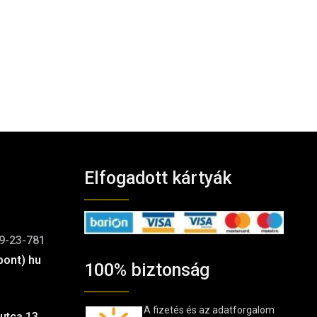
Elfogadott kártyák
9-23-781
pont) hu
100% biztonság
A fizetés és az adatforgalom
utca 13.