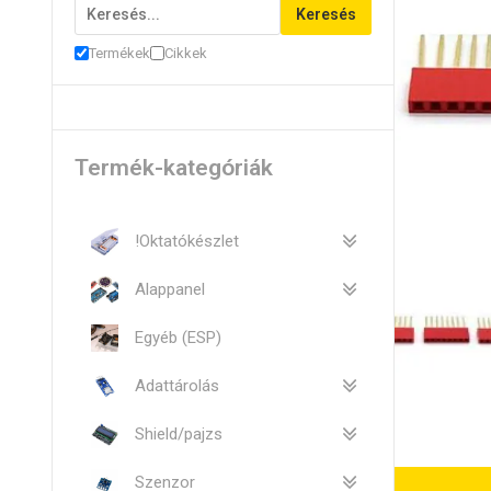
Keresés
Termékek
Cikkek
Termék-kategóriák
!Oktatókészlet
Alappanel
Egyéb (ESP)
Adattárolás
Shield/pajzs
Szenzor