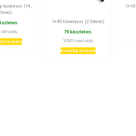
ly-tüskesor (1#,
1×10
11mm)
1×40 hüvelysor (2.54mm)
észleten.
Ft
79 készleten.
(
59
+ÁFA)
Ft
135
Ft
ba teszem
(
106
+ÁFA)
Kosárba teszem