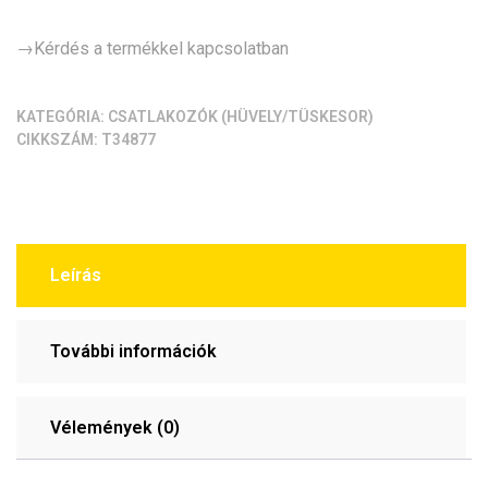
→Kérdés a termékkel kapcsolatban
KATEGÓRIA:
CSATLAKOZÓK (HÜVELY/TÜSKESOR)
CIKKSZÁM:
T34877
Leírás
További információk
Vélemények (0)