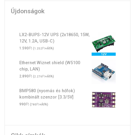
Újdonságok
LX2-BUPS-12V UPS (2x18650, 15W,
12V, 1.2A, USB-C)
Ft
1.590
(
Ft
+ÁFA)
1.252
Ethernet Wiznet shield (W5100
chip, LAN)
Ft
2.890
(
Ft
+ÁFA)
2.276
BMP580 (nyomás és hőfok)
kombinált szenzor [3.3/5V]
Ft
990
(
Ft
+ÁFA)
780