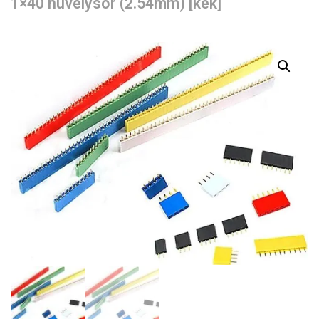
1×40 hüvelysor (2.54mm) [kék]