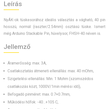
Leírás
NyÁK-ok tüskesorához ideális választás a vágható, 40 pin
hosszú, normál (raszter/2.54mm) osztású tüske. Ismert
még Arduino Stackable Pin, hüvelysor, FHSH-40 néven is.
Jellemző
Áramerősség: max. 3A,
Csatlakoztatás átmeneti ellenállás: max. 40 mOhm,
Szigetelési ellenállás: Min. 1 Mohm (szomszédos
csatlakozás közt, 1000V/1min mérési idő),
Befogadó pinméret: max. 0.7×0.7mm,
Működési hőfok: -40…+105 C,