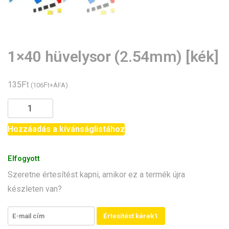
1×40 hüvelysor (2.54mm) [kék]
Ft
135
Ft
(
106
+ÁFA)
1x40
hüvelysor
(2.54mm)
Hozzáadás a kívánságlistához
[kék]
mennyiség
Elfogyott
Szeretne értesítést kapni, amikor ez a termék újra
készleten van?
Értesítést kérek1