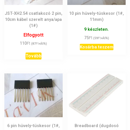
JST-XH2.54 csatlakozó 2 pin,
10 pin hüvely-tüskesor (1#,
10cm kábel szerelt anya/apa
11mm)
(1#)
9 készleten.
Elfogyott
Ft
75
Ft
(
59
+ÁFA)
Ft
110
Ft
(
87
+ÁFA)
Kosárba teszem
Tovább
6 pin hüvely-tüskesor (1#,
Breadboard (dugdosó