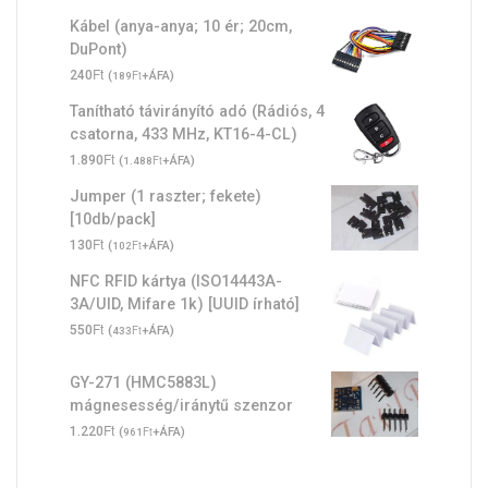
Kábel (anya-anya; 10 ér; 20cm,
DuPont)
Ft
240
(
Ft
+ÁFA)
189
Tanítható távirányító adó (Rádiós, 4
csatorna, 433 MHz, KT16-4-CL)
Ft
1.890
(
Ft
+ÁFA)
1.488
Jumper (1 raszter; fekete)
[10db/pack]
Ft
130
(
Ft
+ÁFA)
102
NFC RFID kártya (ISO14443A-
3A/UID, Mifare 1k) [UUID írható]
Ft
550
(
Ft
+ÁFA)
433
GY-271 (HMC5883L)
mágnesesség/iránytű szenzor
Ft
1.220
(
Ft
+ÁFA)
961