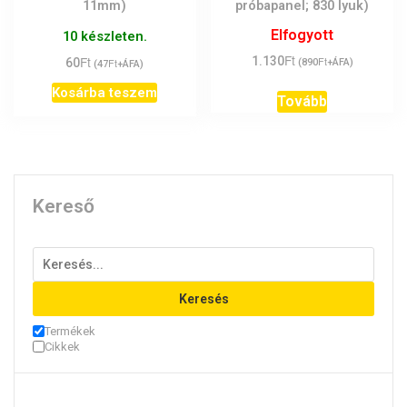
11mm)
próbapanel; 830 lyuk)
Elfogyott
10 készleten.
Ft
Ft
1.130
Ft
60
Ft
(
890
+ÁFA)
(
47
+ÁFA)
Kosárba teszem
Tovább
Kereső
Keresés
Termékek
Cikkek