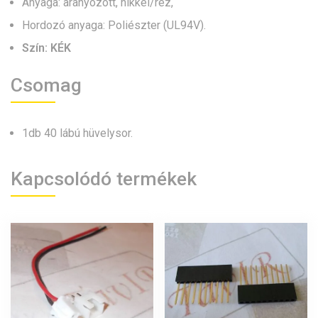
Anyaga: aranyozott, nikkel/réz,
Hordozó anyaga: Poliészter (UL94V).
Szín: KÉK
Csomag
1db 40 lábú hüvelysor.
Kapcsolódó termékek