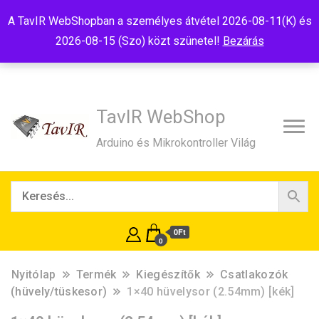
Tel:+36(20)99-23-781
Budapest, 1181, Szélmalom u. 13
A TavIR WebShopban a személyes átvétel 2026-08-11(K) és
E-Mail:shop@tavir.hu
2026-08-15 (Szo) közt szünetel!
Bezárás
TavIR WebShop
Arduino és Mikrokontroller Világ
0Ft
0
Nyitólap
Termék
Kiegészítők
Csatlakozók
(hüvely/tüskesor)
1×40 hüvelysor (2.54mm) [kék]