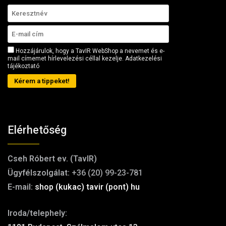
Hozzájárulok, hogy a TavIR WebShop a nevemet és e-
mail címemet hírlevelezési céllal kezelje.
Adatkezelési
tájékoztató
Kérem a tippeket!
Elérhetőség
Cseh Róbert ev. (TavIR)
Ügyfélszolgálat:
+36 (20) 99-23-781
E-mail:
shop (kukac) tavir (pont) hu
Iroda/telephely: