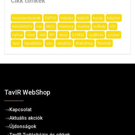
Cikk címkék
buszrendszerek
ESP32
indulás
kijelző
kosár
készlet
készletinfo
lcd
MCU
memory
munka
műhely
nfc
nyitva
oled
relé
RP
shop
STM32
szállítás
szünet
tavir
tápellátás
uno
vásárlás
WebShop
Élesítés
TavIR WebShop
→
Kapcsolat
→
Aktuális akciók
→
Újdonságok
→
TavIR Tudásbázis és cikkek