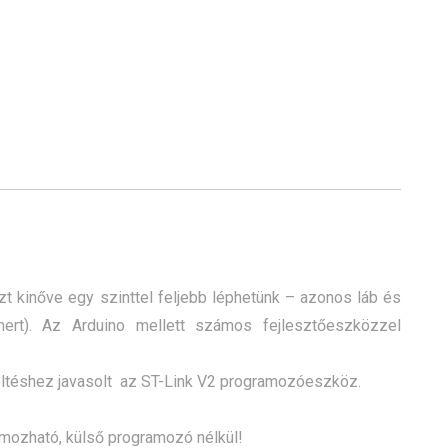
 kinőve egy szinttel feljebb léphetünk – azonos láb és
mert). Az Arduino mellett számos fejlesztőeszközzel
öltéshez javasolt az ST-Link V2 programozóeszköz.
amozható, külső programozó nélkül!