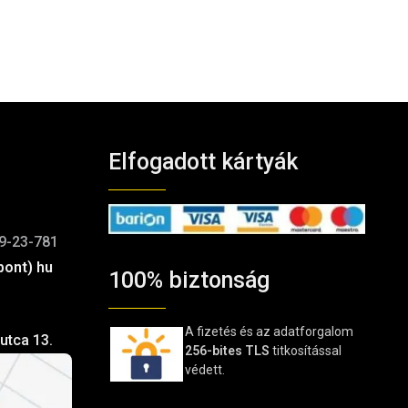
Elfogadott kártyák
9-23-781
pont) hu
100% biztonság
A fizetés és az adatforgalom
utca 13.
256-bites TLS
titkosítással
védett.