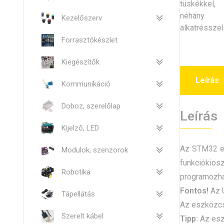
Kezelőszerv
Forrasztókészlet
Kiegészítők
Leírás
Kommunikáció
Doboz, szerelőlap
Leírás
Kijelző, LED
Az STM32 es
Modulok, szenzorok
funkciókios
Robotika
programozha
Fontos!
Az U
Tápellátás
Az eszközcs
Szerelt kábel
Tipp:
Az eszk