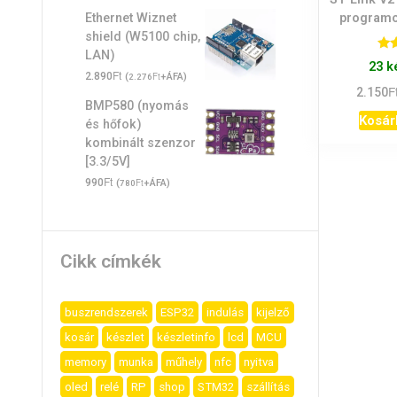
program
Ethernet Wiznet
shield (W5100 chip,
LAN)
Ér
23 k
Ft
2.890
(
Ft
+ÁFA)
2.276
F
2.150
BMP580 (nyomás
Kosár
és hőfok)
kombinált szenzor
[3.3/5V]
Ft
990
(
Ft
+ÁFA)
780
Cikk címkék
buszrendszerek
ESP32
indulás
kijelző
kosár
készlet
készletinfo
lcd
MCU
memory
munka
műhely
nfc
nyitva
oled
relé
RP
shop
STM32
szállítás