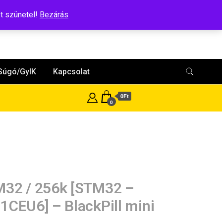
t szünetel!
Bezárás
Súgó/GyIK
Kapcsolat
0Ft
0
32 / 256k [STM32 –
1CEU6] – BlackPill mini