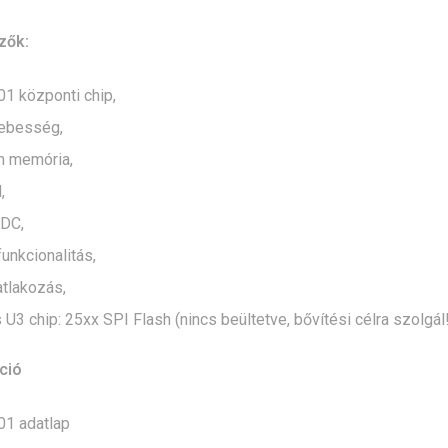
zők:
 központi chip,
ebesség,
h memória,
,
ADC,
unkcionalitás,
tlakozás,
 U3 chip: 25xx SPI Flash (nincs beültetve, bővítési célra szolgál!
ció
1 adatlap