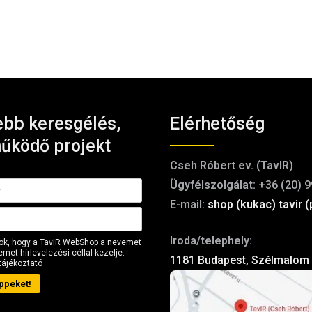
bb keresgélés,
Elérhetőség
űködő projekt
Cseh Róbert ev. (TavIR)
Ügyfélszolgálat:
+36 (20) 9
E-mail:
shop (kukac) tavir (
Iroda/telephely:
ok, hogy a TavIR WebShop a nevemet
met hírlevelezési céllal kezelje.
1181 Budapest, Szélmalom 
tájékoztató
ppeket!