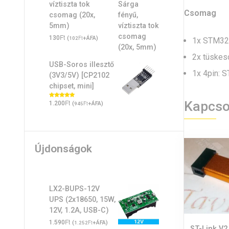
víztiszta tok
Csomag
csomag (20x,
5mm)
Ft
130
(
Ft
+ÁFA)
102
1x STM32F
2x tüskes
USB-Soros illesztő
1x 4pin: 
(3V3/5V) [CP2102
chipset, mini]
Kapcso
Ft
Értékelés:
1.200
(
Ft
+ÁFA)
945
5.00
/ 5
Újdonságok
LX2-BUPS-12V
UPS (2x18650, 15W,
12V, 1.2A, USB-C)
Ft
1.590
(
Ft
+ÁFA)
1.252
ST-Link V