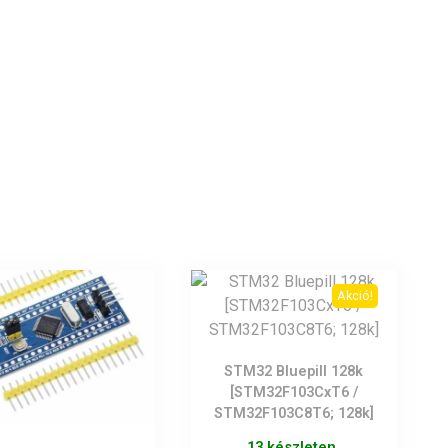
Akció!
STM32 Bluepill 128k
[STM32F103CxT6 /
STM32F103C8T6; 128k]
13 készleten.