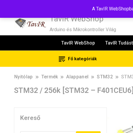
Tel:+36(20)99-23-781
Budapest, 1181, Szélmalom u. 13
E-Mail
A TavIR WebShopban
TavIR WebShop
Arduino és Mikrokontroller Világ
TavIR WebShop
TavIR Tudást
Fő kategóriák
Nyitólap
Termék
Alappanel
STM32
STM3
STM32 / 256k [STM32 – F401CEU6] 
Kereső