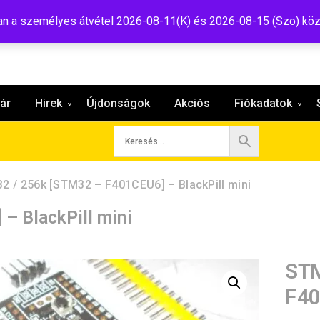
:shop@tavir.hu
 a személyes átvétel 2026-08-11(K) és 2026-08-15 (Szo) köz
ár
Hirek
Újdonságok
Akciós
Fiókadatok
2 / 256k [STM32 – F401CEU6] – BlackPill mini
– BlackPill mini
STM
F40