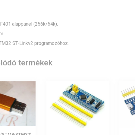
401 alappanel (256k/64k),
or
STM32 ST-Linkv2 programozóhoz.
lódó termékek
2 (STM8/STM32)