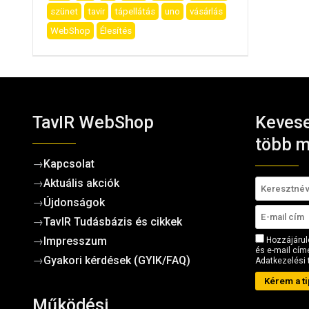
szünet
tavir
tápellátás
uno
vásárlás
WebShop
Élesítés
TavIR WebShop
Kevese
több m
→
Kapcsolat
→
Aktuális akciók
→
Újdonságok
→
TavIR Tudásbázis és cikkek
→
Impresszum
Hozzájárul
és e-mail címe
→
Gyakori kérdések (GYIK/FAQ)
Adatkezelési 
Kérem a ti
Működési