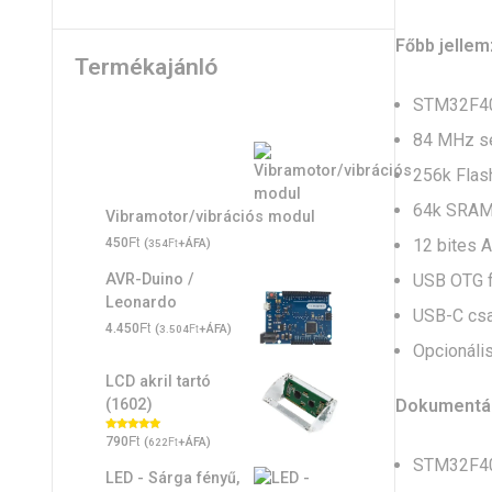
Főbb jellem
Termékajánló
STM32F401
84 MHz s
256k Flas
64k SRAM
Vibramotor/vibrációs modul
Ft
12 bites 
450
(
Ft
+ÁFA)
354
USB OTG f
AVR-Duino /
Leonardo
USB-C csa
Ft
4.450
(
Ft
+ÁFA)
3.504
Opcionális
LCD akril tartó
Dokumentá
(1602)
Ft
Értékelés:
790
(
Ft
+ÁFA)
622
5.00
/ 5
STM32F40
LED - Sárga fényű,