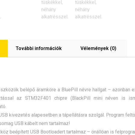
További információk
Vélemények (0)
zközök belépő áramköre a BluePill névre hallgat – azonban ezt
ztással az STM32F401 chipre (BlackPill mini néven is is
tó.
SB kivezetés alapesetben a tápellátásra szolgál. Program felt
omag USB kábelt nem tartalmaz!
öz beépített USB Bootloadert tartalmaz – önállóan is felprogr