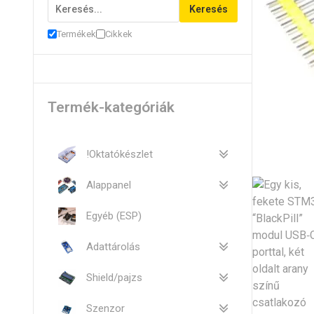
Keresés
Termékek
Cikkek
Termék-kategóriák
!Oktatókészlet
Alappanel
Egyéb (ESP)
Adattárolás
Shield/pajzs
Szenzor