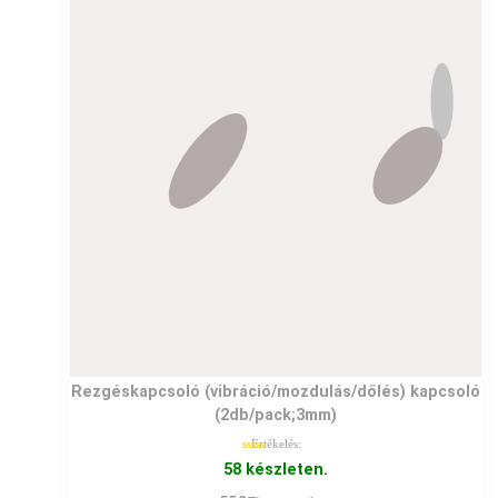
Rezgéskapcsoló (vibráció/mozdulás/dőlés) kapcsoló
(2db/pack;3mm)
Értékelés:
5.00
/ 5
58 készleten.