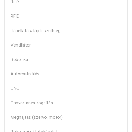
Relé
RFID
Tápellátás/tápfeszültség
Ventillátor
Robotika
Automatizálás
CNC
Csavar-anya-rögzítés
Meghajtás (szervo, motor)
Robotikai oktatókészlet