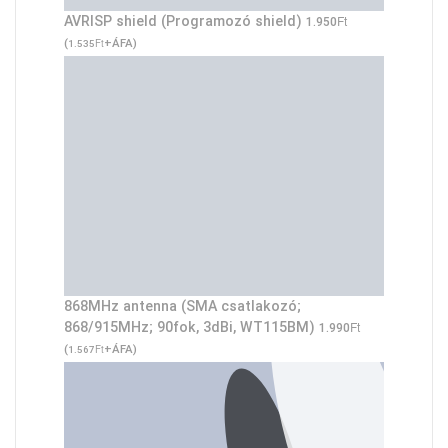
Ft
AVRISP shield (Programozó shield)
1.950
(
Ft
+ÁFA)
1.535
868MHz antenna (SMA csatlakozó;
Ft
868/915MHz; 90fok, 3dBi, WT115BM)
1.990
(
Ft
+ÁFA)
1.567