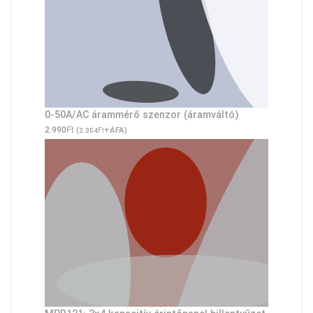
0-50A/AC árammérő szenzor (áramváltó)
Ft
2.990
(
Ft
+ÁFA)
2.354