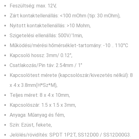
Feszültség: max. 12V,
Zárt kontaktellenállás: <100 mOhm (tip: 30 mOhm),
Nyitott kontaktellenállás: >10 Mohm,
Szigetelési ellenállás: 500V/1min,
Működési/mérési hőmérséklet-tartomány: -10 .. 110°C
Kapcsoló hossz: 3mm/ 0.12″,
Csatlakozás/Pin táv: 2.54mm / 1″
Kapcsolótest mérete (kapcsolószár/kivezetés nélkül): 8
x 4 x 3.8mm(H*Sz*M),
Teljes méret: 8 x 4 x 10mm,
Kapcsolószár: 1.5 x 1.5 x 3mm,
Anyaga: Műanyag és fém,
Szín: Ezüst, fekete,
Jelölés/rövidítés: SPDT 1P2T, SS12D00 / SS12D00G3.