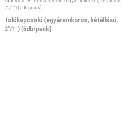
kapcsoló
Tolókapcsoló (egyáramkörös, kétállású,
2″/1″) [5db/pack]
Tolókapcsoló (egyáramkörös, kétállású,
2″/1″) [5db/pack]