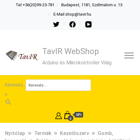
Tel:+36(20)99-23-781
Budapest, 1181, Szélmalom u. 13
E-Mail:shop@tavir.hu
TavIR WebShop
Arduino és Mikrokontroller Világ
Keresés...
×
0Ft
0
Nyitólap
Termék
Kezelőszerv
Gomb,