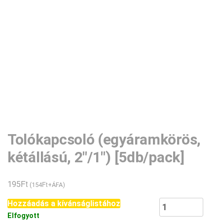
Tolókapcsoló (egyáramkörös,
kétállású, 2″/1″) [5db/pack]
Ft
195
Ft
(
154
+ÁFA)
Tolókapcsoló
Hozzáadás a kívánságlistához
(egyáramkörös,
Elfogyott