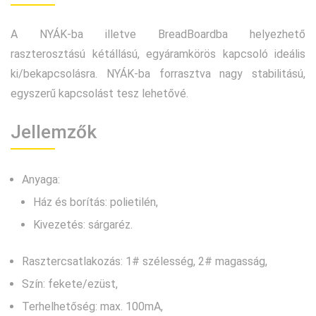
A NYÁK-ba illetve BreadBoardba helyezhető
raszterosztású kétállású, egyáramkörös kapcsoló ideális
ki/bekapcsolásra. NYÁK-ba forrasztva nagy stabilitású,
egyszerű kapcsolást tesz lehetővé.
Jellemzők
Anyaga:
Ház és borítás: polietilén,
Kivezetés: sárgaréz.
Rasztercsatlakozás: 1# szélesség, 2# magasság,
Szín: fekete/ezüst,
Terhelhetőség: max. 100mA,