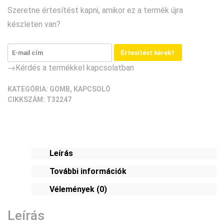
kétállású,
Szeretne értesítést kapni, amikor ez a termék újra
2"/1")
készleten van?
[5db/pack]
mennyiség
Értesítést kérek1
→Kérdés a termékkel kapcsolatban
KATEGÓRIA:
GOMB, KAPCSOLÓ
CIKKSZÁM:
T32247
Leírás
További információk
Vélemények (0)
Leírás