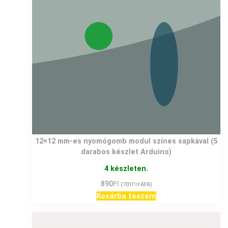
12×12 mm-es nyomógomb modul színes sapkával (5
darabos készlet Arduino)
4 készleten.
Ft
890
Ft
(
701
+ÁFA)
Kosárba teszem