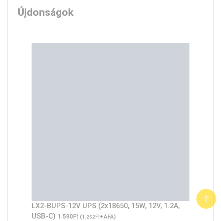
1.450Ft.
990Ft.
Újdonságok
LX2-BUPS-12V UPS (2x18650, 15W, 12V, 1.2A,
Ft
USB-C)
1.590
(
Ft
+ÁFA)
1.252