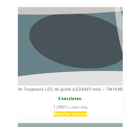
8x 7segmens LED, 8x gomb (LED&KEY mini – TM1638)
5 készleten.
Ft
1.390
Ft
(
1.094
+ÁFA)
Kosárba teszem