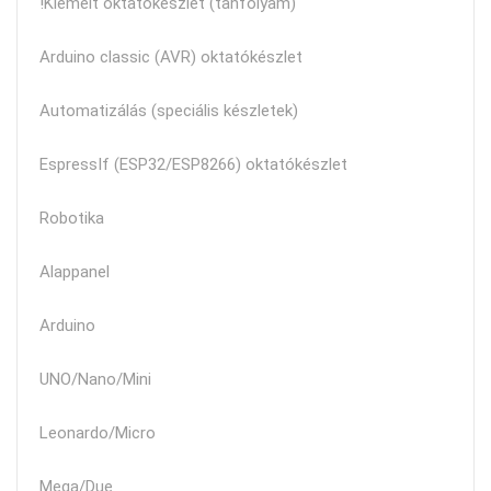
!Kiemelt oktatókészlet (tanfolyam)
Arduino classic (AVR) oktatókészlet
Automatizálás (speciális készletek)
EspressIf (ESP32/ESP8266) oktatókészlet
Robotika
Alappanel
Arduino
UNO/Nano/Mini
Leonardo/Micro
Mega/Due