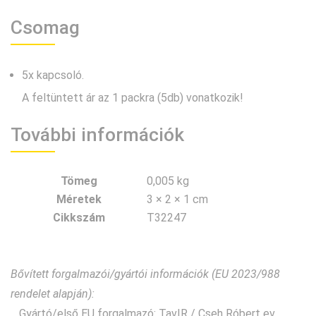
Csomag
5x kapcsoló.
A feltüntett ár az 1 packra (5db) vonatkozik!
További információk
Tömeg
0,005 kg
Méretek
3 × 2 × 1 cm
Cikkszám
T32247
Bővített forgalmazói/gyártói információk (EU 2023/988
rendelet alapján):
Gyártó/első EU forgalmazó: TavIR / Cseh Róbert ev.