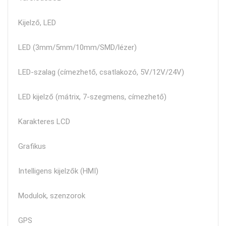
Kijelző, LED
LED (3mm/5mm/10mm/SMD/lézer)
LED-szalag (címezhető, csatlakozó, 5V/12V/24V)
LED kijelző (mátrix, 7-szegmens, címezhető)
Karakteres LCD
Grafikus
Intelligens kijelzők (HMI)
Modulok, szenzorok
GPS