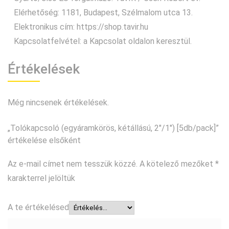
Elérhetőség: 1181, Budapest, Szélmalom utca 13.
Elektronikus cím: https://shop.tavir.hu
Kapcsolatfelvétel:
a Kapcsolat oldalon keresztül
.
Értékelések
Még nincsenek értékelések.
„Tolókapcsoló (egyáramkörös, kétállású, 2″/1″) [5db/pack]”
értékelése elsőként
Az e-mail címet nem tesszük közzé.
A kötelező mezőket
*
karakterrel jelöltük
A te értékelésed