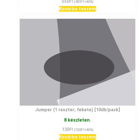
Ft
550
Ft
(
433
+ÁFA)
Kosárba teszem
Jumper (1 raszter; fekete) [10db/pack]
8 készleten.
Ft
130
Ft
(
102
+ÁFA)
Kosárba teszem