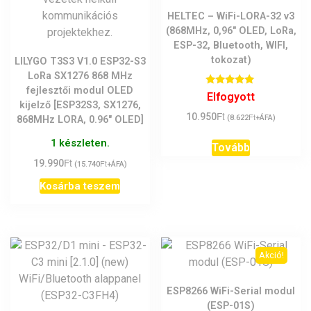
HELTEC – WiFi-LORA-32 v3
(868MHz, 0,96″ OLED, LoRa,
ESP-32, Bluetooth, WIFI,
tokozat)
LILYGO T3S3 V1.0 ESP32-S3
LoRa SX1276 868 MHz
fejlesztői modul OLED
Értékelés:
Elfogyott
5.00
kijelző [ESP32S3, SX1276,
/ 5
Ft
10.950
Ft
(
8.622
+ÁFA)
868MHz LORA, 0.96″ OLED]
1 készleten.
Tovább
Ft
19.990
Ft
(
15.740
+ÁFA)
Kosárba teszem
Akció!
ESP8266 WiFi-Serial modul
(ESP-01S)