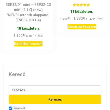
ESP32/D1 mini – ESP32-C3
mini [2.1.0] (new)
Értékelés:
11 készleten.
5.00
WiFi/Bluetooth alappanel
/ 5
Ft
Original
Current
Ft
1.550
Ft
1.650
(
1.220
+ÁFA)
(ESP32-C3FH4)
price
price
Kosárba teszem
was:
is:
18 készleten.
1.650Ft.
1.550Ft.
Ft
3.850
Ft
(
3.031
+ÁFA)
Kosárba teszem
Kereső
Keresés
Termékek