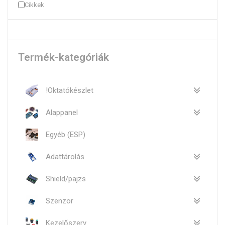
Cikkek
Termék-kategóriák
!Oktatókészlet
Alappanel
Egyéb (ESP)
Adattárolás
Shield/pajzs
Szenzor
Kezelőszerv