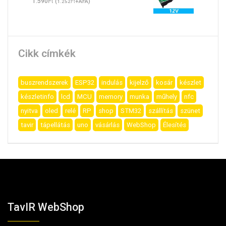
Ft
1.590
(
Ft
+ÁFA)
1.252
Cikk címkék
buszrendszerek
ESP32
indulás
kijelző
kosár
készlet
készletinfo
lcd
MCU
memory
munka
műhely
nfc
nyitva
oled
relé
RP
shop
STM32
szállítás
szünet
tavir
tápellátás
uno
vásárlás
WebShop
Élesítés
TavIR WebShop