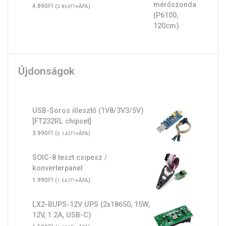
Ft
4.890
(
Ft
+ÁFA)
3.850
Újdonságok
USB-Soros illesztő (1V8/3V3/5V)
[FT232RL chipset]
Ft
3.990
(
Ft
+ÁFA)
3.142
SOIC-8 teszt csipesz /
konverterpanel
Ft
1.990
(
Ft
+ÁFA)
1.567
LX2-BUPS-12V UPS (2x18650, 15W,
12V, 1.2A, USB-C)