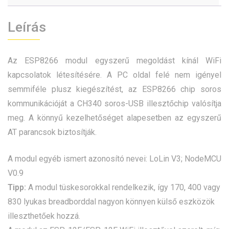
Leírás
Az ESP8266 modul egyszerű megoldást kínál WiFi
kapcsolatok létesítésére. A PC oldal felé nem igényel
semmiféle plusz kiegészítést, az ESP8266 chip soros
kommunikációját a CH340 soros-USB illesztőchip valósítja
meg. A könnyű kezelhetőséget alapesetben az egyszerű
AT parancsok biztosítják.
A modul egyéb ismert azonosító nevei: LoLin V3; NodeMCU
V0.9
Tipp:
A modul tüskesorokkal rendelkezik, így 170, 400 vagy
830 lyukas breadborddal nagyon könnyen külső eszközök
illeszthetőek hozzá.