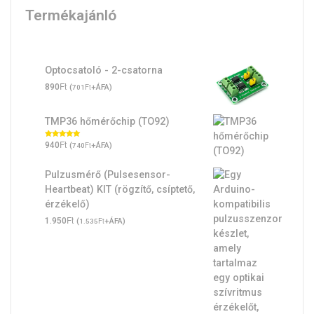
Termékajánló
Optocsatoló - 2-csatorna
Ft
890
(
Ft
+ÁFA)
701
TMP36 hőmérőchip (TO92)
Ft
Értékelés:
940
(
Ft
+ÁFA)
740
5.00
/ 5
Pulzusmérő (Pulsesensor-
Heartbeat) KIT (rögzítő, csíptető,
érzékelő)
Ft
1.950
(
Ft
+ÁFA)
1.535