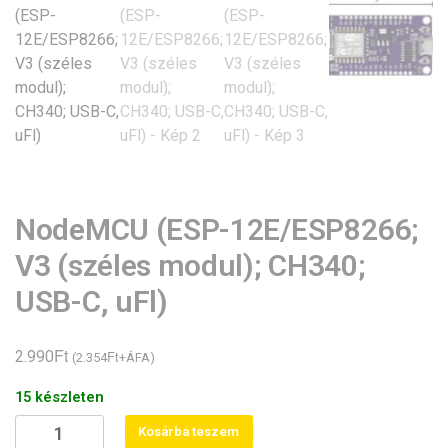
NodeMCU (ESP-12E/ESP8266;
V3 (széles modul); CH340;
USB-C, uFl)
Ft
2.990
Ft
(
2.354
+ÁFA)
15 készleten
NodeMCU
Kosárba teszem