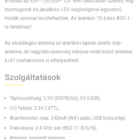
A modul az ESP-12E/ESP-12F WiFi illesztővel szerelt, míg
nyomógomb és járulékos LED segítségével egyszerű
minták azonnal tesztelhetőek. Az áramkör 10-bites ADC-t
is tartalmaz!
Az elsődleges antenna az áramköri lapkán önálló chip-
antenna, de nagyobb nyereség elérése miatt külső antenna
a uFl csatlakozóra is elhelyezhető.
Szolgáltatások
Tápfeszültség: 3.3V (ESP8266); 5V (USB),
I/O felület: 3.3V LVTTL,
Áramfelvétel: max. 240mA (WiFi adás, USB biztosítja).
Frekvencia: 2.4 GHz sáv (802.11 B/G/N),
Antenna: integrált antenna,