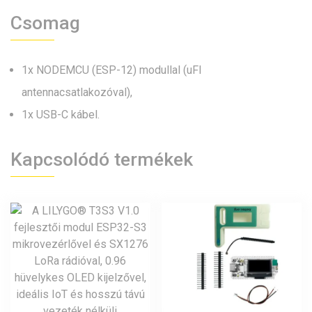
Csomag
1x NODEMCU (ESP-12) modullal (uFl
antennacsatlakozóval),
1x USB-C kábel.
Kapcsolódó termékek