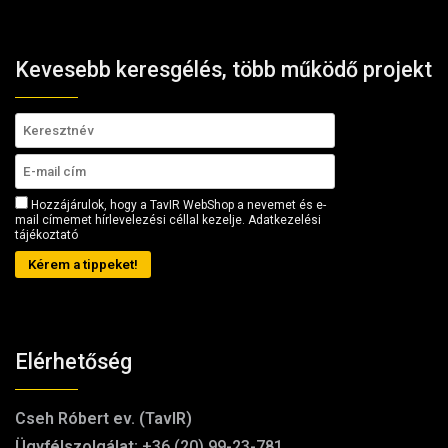
Kevesebb keresgélés, több működő projekt
Hozzájárulok, hogy a TavIR WebShop a nevemet és e-
mail címemet hírlevelezési céllal kezelje.
Adatkezelési
tájékoztató
Kérem a tippeket!
Elérhetőség
Cseh Róbert ev. (TavIR)
Ügyfélszolgálat:
+36 (20) 99-23-781