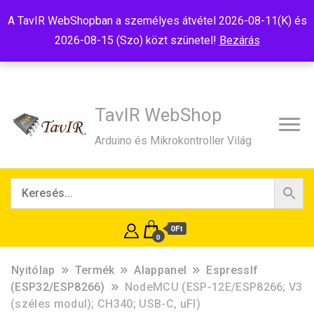
Tel:+36(20)99-23-781
Budapest, 1181, Szélmalom u. 13
A TavIR WebShopban a személyes átvétel 2026-08-11(K) és
E-Mail:shop@tavir.hu
2026-08-15 (Szo) közt szünetel!
Bezárás
TavIR WebShop
Arduino és Mikrokontroller Világ
0Ft
0
Nyitólap
Termék
Alappanel
EspressIf
(ESP32/ESP8266)
NodeMCU (ESP-12E/ESP8266; V3
(széles modul); CH340; USB-C, uFl)