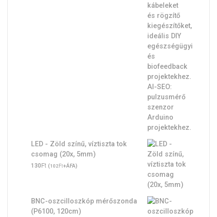
LED - Zöld színű, víztiszta tok
csomag (20x, 5mm)
Ft
130
(
Ft
+ÁFA)
102
BNC-oszcilloszkóp mérőszonda
(P6100, 120cm)