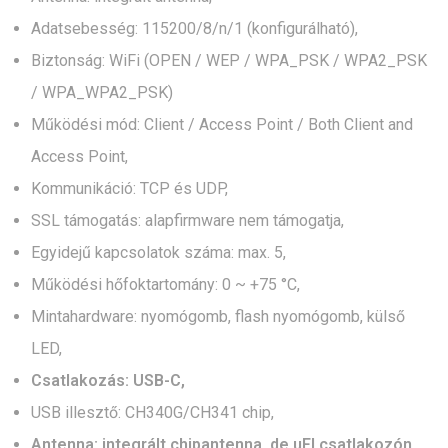
Adatsebesség: 115200/8/n/1 (konfigurálható),
Biztonság: WiFi (OPEN / WEP / WPA_PSK / WPA2_PSK
/ WPA_WPA2_PSK)
Működési mód: Client / Access Point / Both Client and
Access Point,
Kommunikáció: TCP és UDP,
SSL támogatás: alapfirmware nem támogatja,
Egyidejű kapcsolatok száma: max. 5,
Működési hőfoktartomány: 0 ~ +75 °C,
Mintahardware: nyomógomb, flash nyomógomb, külső
LED,
Csatlakozás: USB-C,
USB illesztő: CH340G/CH341 chip,
Antenna: integrált chipantenna, de uFl csatlakozón